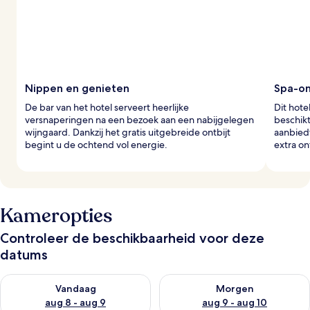
z
i
g
e
r
s
Nippen en genieten
Spa-on
De bar van het hotel serveert heerlijke
Dit hote
versnaperingen na een bezoek aan een nabijgelegen
beschik
wijngaard. Dankzij het gratis uitgebreide ontbijt
aanbied
begint u de ochtend vol energie.
extra o
Kameropties
Controleer de beschikbaarheid voor deze
datums
De beschikbaarheid controleren voor vanavond aug 8 - aug 9
De beschikbaarheid controler
Vandaag
Morgen
aug 8 - aug 9
aug 9 - aug 10