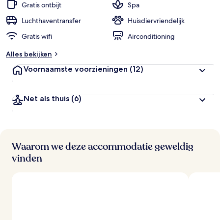
i
Gratis ontbijt
Spa
g
e
Luchthaventransfer
Huisdiervriendelijk
Gratis wifi
Airconditioning
b
e
Alles bekijken
o
o
Voornaamste voorzieningen
(12)
r
d
e
Net als thuis
(6)
l
i
n
g
e
n
Waarom we deze accommodatie geweldig
vinden
v
a
n
r
e
i