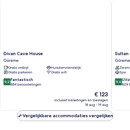
Divan Cave House
Sultan C
Divan
Sultan
Divan Cave House
Sultan
Cave
Cave
Göreme
Göreme
House
Suites
Gratis ontbijt
Huisdiervriendelijk
Zwem
Göreme
Göreme
Gratis parkeren
Gratis wifi
Spa
9.2
9.4
Fantastisch
Uitz
9,2
9,4
van
van
884 beoordelingen
809 
10,
10,
De
€ 123
Fantastisch,
Uitzonder
prijs
884
809
inclusief belastingen en toeslagen
is
18 aug - 19 aug
beoordelingen
beoorde
€ 123
Vergelijkbare accommodaties vergelijken