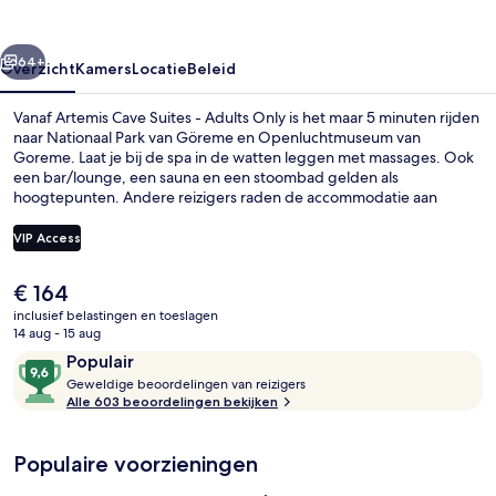
Adults
Only
rige
Volgende
64+
Overzicht
Kamers
Locatie
Beleid
Vanaf Artemis Cave Suites - Adults Only is het maar 5 minuten rijden
naar Nationaal Park van Göreme en Openluchtmuseum van
Goreme. Laat je bij de spa in de watten leggen met massages. Ook
een bar/lounge, een sauna en een stoombad gelden als
hoogtepunten. Andere reizigers raden de accommodatie aan
vanwege het behulpzame personeel en de locatie.
VIP Access
De
€ 164
Luchtfoto
huidige
inclusief belastingen en toeslagen
prijs
14 aug - 15 aug
is
Beoordelingen
9,6
Populair
€ 164
G
van
Geweldige beoordelingen van reizigers
e
Alle 603 beoordelingen bekijken
10,
w
Populair
e
Populaire voorzieningen
l
d