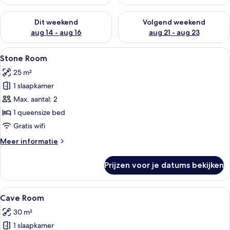
De beschikbaarheid controleren voor dit weekend aug 14 - au
De beschikbaarheid controler
Dit weekend
Volgend weekend
aug 14 - aug 16
aug 21 - aug 23
Alle
Een hotelkamer met een groot bed, een
6
Stone Room
foto's
25 m²
voor
1 slaapkamer
Stone
Room
Max. aantal: 2
laden
1 queensize bed
Gratis wifi
Meer
Meer informatie
details
over
Prijzen voor je datums bekijken
Stone
Room
Alle
Een slaapkamer met een groot bed, een 
8
Cave Room
foto's
30 m²
voor
1 slaapkamer
Cave