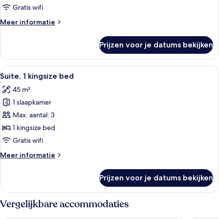
Gratis wifi
Meer
Meer informatie
details
over
Prijzen voor je datums bekijken
Suite
Alle
Een hotelkamer met een groot bed, een
11
Suite, 1 kingsize bed
foto's
45 m²
voor
1 slaapkamer
Suite,
1
Max. aantal: 3
kingsize
1 kingsize bed
bed
Gratis wifi
laden
Meer
Meer informatie
details
over
Prijzen voor je datums bekijken
Suite,
1
kingsize
Vergelijkbare accommodaties
bed