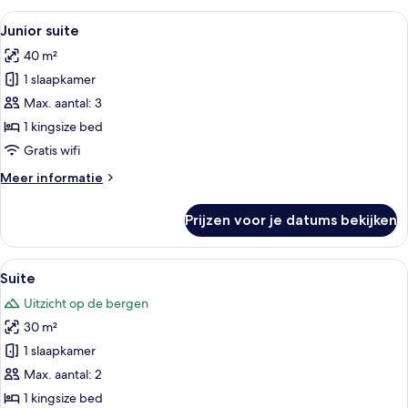
Room
Alle
Een slaapkamer met een groot bed, ee
9
Junior suite
foto's
40 m²
voor
1 slaapkamer
Junior
suite
Max. aantal: 3
laden
1 kingsize bed
Gratis wifi
Meer
Meer informatie
details
over
Prijzen voor je datums bekijken
Junior
suite
Alle
Een slaapkamer met een houten bed, 
5
Suite
foto's
Uitzicht op de bergen
voor
30 m²
Suite
laden
1 slaapkamer
Max. aantal: 2
1 kingsize bed