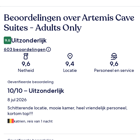
Beoordelingen over Artemis Cave
Beoordelingen
Suites - Adults Only
Uitzonderlijk
9,6
603 beoordelingen
9,6
9,4
9,6
Netheid
Locatie
Personeel en service
Beoordelingen
Geverifieerde beoordeling
10/10 – Uitzonderlijk
8 jul 2026
Schitterende locatie, mooie kamer, heel vriendelijk personeel,
kortom top!!!
katrien, reis van 1 nacht