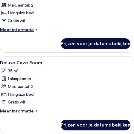
Room
Max. aantal: 2
laden
1 kingsize bed
Gratis wifi
Meer
Meer informatie
details
over
Prijzen voor je datums bekijken
Cave
Room
Alle
Een slaapkamer met een groot bed, nac
7
Deluxe Cave Room
foto's
35 m²
voor
1 slaapkamer
Deluxe
Cave
Max. aantal: 3
Room
1 kingsize bed
laden
Gratis wifi
Meer
Meer informatie
details
over
Prijzen voor je datums bekijken
Deluxe
Cave