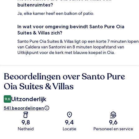
buitenruimtes?
Ja, elke kamer heef een balkon of patio.
In wat voor omgeving bevindt Santo Pure Oia
Suites & Villas zich?
Santo Pure Oia Suites & Villas ligt op een korte 7 minuten lopen
van Caldera van Santorini en 8 minuten loopafstand van
Uitkijkpunt voor de kerk met blauwe koepel in Oia.
Beoordelingen over Santo Pure
Beoordelingen
Oia Suites & Villas
Uitzonderlijk
9,6
541 beoordelingen
9,8
9,4
9,6
Netheid
Locatie
Personeel en service
Beoordelingen