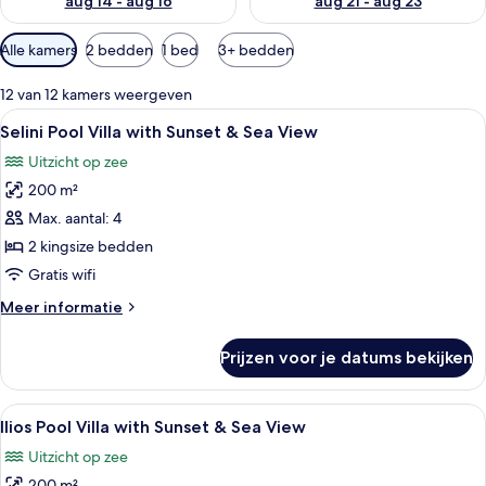
aug 14 - aug 16
aug 21 - aug 23
Beschikbare
Alle kamers
2 bedden
1 bed
3+ bedden
filters
voor
12 van 12 kamers weergeven
kamers
Alle
Luchtbeeld van een zwembad op een d
16
Selini Pool Villa with Sunset & Sea View
foto's
Uitzicht op zee
voor
200 m²
Selini
Pool
Max. aantal: 4
Villa
2 kingsize bedden
with
Gratis wifi
Sunset
Meer
Meer informatie
&
details
Sea
over
Prijzen voor je datums bekijken
Selini
View
Pool
laden
Villa
Alle
Een moderne villa met zwembad, terra
13
with
Ilios Pool Villa with Sunset & Sea View
foto's
Sunset
Uitzicht op zee
&
voor
Sea
200 m²