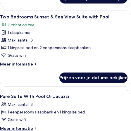
and
&
Hot
Sea
Alle
Een modern buitenzwembad met een 
Tub
15
View
Two Bedrooms Sunset & Sea View Suite with Pool
foto's
laden
Suite
Uitzicht op zee
with
voor
Pool
1 slaapkamer
Two
and
Bedrooms
Max. aantal: 3
Hot
Sunset
Tub
1 kingsize bed en 2 eenpersoons slaapbanken
&
Gratis wifi
Sea
Meer
Meer informatie
View
details
Suite
over
Prijzen voor je datums bekijken
Two
with
Bedrooms
Pool
Sunset
Alle
Een slaapkamer met een bed, een burea
laden
16
&
Pure Suite With Pool Or Jacuzzi
foto's
Sea
Max. aantal: 3
View
voor
Suite
1 eenpersoons slaapbank en 1 kingsize bed
Pure
with
Suite
Gratis wifi
Pool
With
Meer
Meer informatie