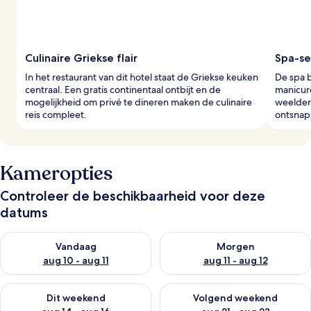
e
r
s
Culinaire Griekse flair
Spa-se
In het restaurant van dit hotel staat de Griekse keuken
De spa 
centraal. Een gratis continentaal ontbijt en de
manicure
mogelijkheid om privé te dineren maken de culinaire
weelder
reis compleet.
ontsnap
Kameropties
Controleer de beschikbaarheid voor deze
datums
De beschikbaarheid controleren voor vanavond aug 10 - aug 1
De beschikbaarheid controlere
Vandaag
Morgen
aug 10 - aug 11
aug 11 - aug 12
De beschikbaarheid controleren voor dit weekend aug 14 - au
De beschikbaarheid controler
Dit weekend
Volgend weekend