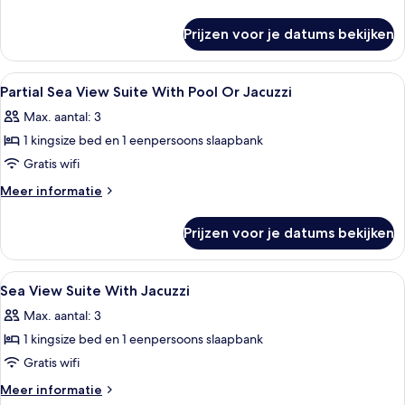
Pool
details
over
Or
Prijzen voor je datums bekijken
Pure
Jacuzzi
Suite
laden
With
Alle
Een slaapkamer met een bed, nachtkast
9
Pool
Partial Sea View Suite With Pool Or Jacuzzi
foto's
Or
Max. aantal: 3
Jacuzzi
voor
1 kingsize bed en 1 eenpersoons slaapbank
Partial
Sea
Gratis wifi
View
Meer
Meer informatie
Suite
details
over
With
Prijzen voor je datums bekijken
Partial
Pool
Sea
Or
View
Alle
Een slaapkamer met een bed, een stoe
13
Jacuzzi
Suite
Sea View Suite With Jacuzzi
foto's
With
laden
Max. aantal: 3
Pool
voor
Or
1 kingsize bed en 1 eenpersoons slaapbank
Sea
Jacuzzi
View
Gratis wifi
Suite
Meer
Meer informatie
details