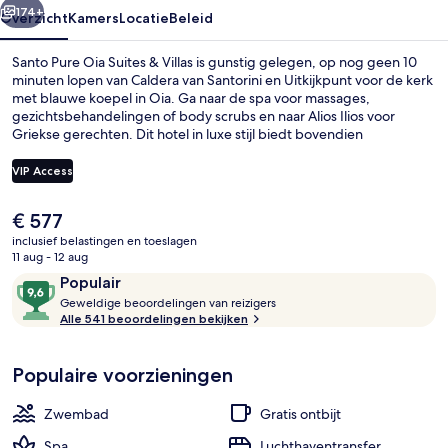
174+
Overzicht
Kamers
Locatie
Beleid
Santo Pure Oia Suites & Villas is gunstig gelegen, op nog geen 10
minuten lopen van Caldera van Santorini en Uitkijkpunt voor de kerk
met blauwe koepel in Oia. Ga naar de spa voor massages,
gezichtsbehandelingen of body scrubs en naar Alios Ilios voor
Griekse gerechten. Dit hotel in luxe stijl biedt bovendien
hoogtepunten zoals 6 buitenzwembaden, een bar aan het
zwembad en een fitnesscentrum. Andere reizigers zijn heel
VIP Access
enthousiast over het zwembad en het behulpzame personeel.
De
€ 577
6 buitenzwembaden, parasols voor s
huidige
inclusief belastingen en toeslagen
prijs
11 aug - 12 aug
is
Beoordelingen
9,6
Populair
€ 577
G
van
Geweldige beoordelingen van reizigers
e
Alle 541 beoordelingen bekijken
10,
w
Populair
e
Populaire voorzieningen
l
d
i
Zwembad
Gratis ontbijt
g
e
Spa
Luchthaventransfer