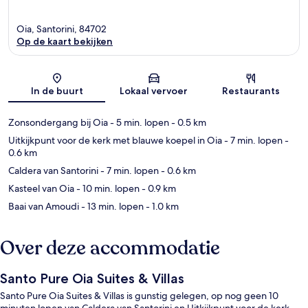
Oia, Santorini, 84702
Op de kaart bekijken
Kaart
In de buurt
Lokaal vervoer
Restaurants
Zonsondergang bij Oia
- 5 min. lopen
- 0.5 km
Uitkijkpunt voor de kerk met blauwe koepel in Oia
- 7 min. lopen
-
0.6 km
Caldera van Santorini
- 7 min. lopen
- 0.6 km
Kasteel van Oia
- 10 min. lopen
- 0.9 km
Baai van Amoudi
- 13 min. lopen
- 1.0 km
Over deze accommodatie
Santo Pure Oia Suites & Villas
Santo Pure Oia Suites & Villas is gunstig gelegen, op nog geen 10
minuten lopen van Caldera van Santorini en Uitkijkpunt voor de kerk