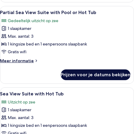
Suite
with
Alle
Een zwembadgedeelte met stenen mur
9
Pool
Partial Sea View Suite with Pool or Hot Tub
foto's
or
Gedeeltelijk uitzicht op zee
Hot
voor
Tub
1 slaapkamer
Partial
Sea
Max. aantal: 3
View
1 kingsize bed en 1 eenpersoons slaapbank
Suite
Gratis wifi
with
Meer
Meer informatie
Pool
details
or
over
Prijzen voor je datums bekijken
Partial
Hot
Sea
Tub
View
Alle
Een zwembad op het dak met twee riete
laden
13
Suite
Sea View Suite with Hot Tub
foto's
with
Uitzicht op zee
Pool
voor
or
1 slaapkamer
Sea
Hot
View
Max. aantal: 3
Tub
Suite
1 kingsize bed en 1 eenpersoons slaapbank
with
Gratis wifi