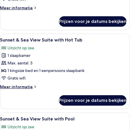
Hot
Meer
Meer informatie
Tub
details
laden
over
Prijzen voor je datums bekijken
Sea
View
Suite
Alle
Een terras met een hottub, een kleine 
24
with
Sunset & Sea View Suite with Hot Tub
foto's
Hot
Uitzicht op zee
Tub
voor
1 slaapkamer
Sunset
&
Max. aantal: 3
Sea
1 kingsize bed en 1 eenpersoons slaapbank
View
Gratis wifi
Suite
Meer
Meer informatie
with
details
Hot
over
Prijzen voor je datums bekijken
Sunset
Tub
&
laden
Sea
Alle
Een zwembad met uitzicht op zee en e
22
View
Sunset & Sea View Suite with Pool
foto's
Suite
Uitzicht op zee
with
voor