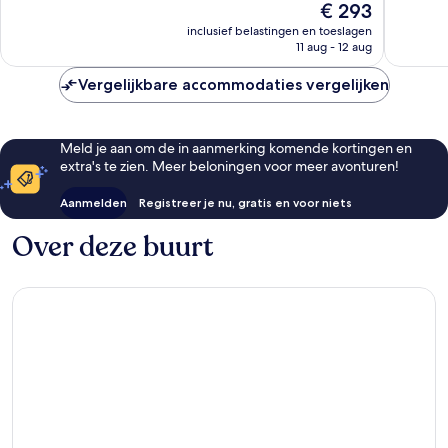
De
€ 293
349
408
prijs
beoordelingen
beoorde
inclusief belastingen en toeslagen
is
11 aug - 12 aug
€ 293
Vergelijkbare accommodaties vergelijken
Meld je aan om de in aanmerking komende kortingen en
extra's te zien. Meer beloningen voor meer avonturen!
Aanmelden
Registreer je nu, gratis en voor niets
Over deze buurt