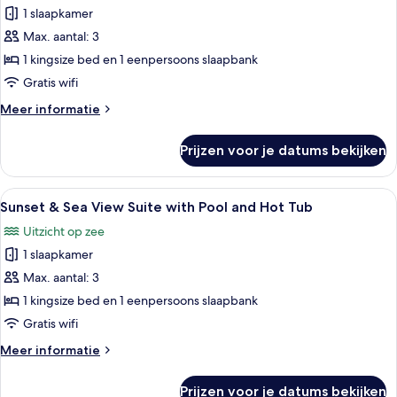
Hot
1 slaapkamer
Sunset
Tub
&
Max. aantal: 3
Sea
1 kingsize bed en 1 eenpersoons slaapbank
View
Gratis wifi
Suite
Meer
Meer informatie
with
details
Pool
over
Prijzen voor je datums bekijken
Sunset
laden
&
Sea
Alle
Uitzicht op het zwembad, heldere lucht
17
View
Sunset & Sea View Suite with Pool and Hot Tub
foto's
Suite
Uitzicht op zee
with
voor
Pool
1 slaapkamer
Sunset
&
Max. aantal: 3
Sea
1 kingsize bed en 1 eenpersoons slaapbank
View
Gratis wifi
Suite
Meer
Meer informatie
with
details
Pool
over
Prijzen voor je datums bekijken
Sunset