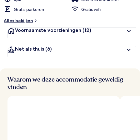
Gratis parkeren
Gratis wifi
b
e
Alles bekijken
o
o
Voornaamste voorzieningen
(12)
r
d
e
Net als thuis
(6)
l
i
n
g
e
n
Waarom we deze accommodatie geweldig
vinden
v
a
n
r
e
i
z
i
g