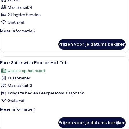
Ilios
View
Pool
Max. aantal: 4
Villa
2 kingsize bedden
with
Gratis wifi
Sunset
Meer
Meer informatie
&
details
Sea
over
Prijzen voor je datums bekijken
Ilios
View
Pool
laden
Villa
Alle
Pure Suite with Pool or Hot Tub | Lux
19
with
Pure Suite with Pool or Hot Tub
foto's
Sunset
Uitzicht op het resort
&
voor
Sea
1 slaapkamer
Pure
View
Suite
Max. aantal: 3
with
1 kingsize bed en 1 eenpersoons slaapbank
Pool
Gratis wifi
or
Meer
Meer informatie
Hot
details
Tub
over
Prijzen voor je datums bekijken
Pure
laden