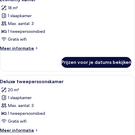
foto's
Deluxe
18 m²
voor
1 slaapkamer
Economy
kamer
Max. aantal: 3
laden
1 tweepersoonsbed
Gratis wifi
Meer
Meer informatie
details
over
Prijzen voor je datums bekijken
Economy
kamer
Alle
Een hotelkamer met een bed, bureau, s
7
Deluxe tweepersoonskamer
foto's
20 m²
voor
1 slaapkamer
Deluxe
tweepersoonskamer
Max. aantal: 3
laden
1 tweepersoonsbed
Gratis wifi
Meer
Meer informatie