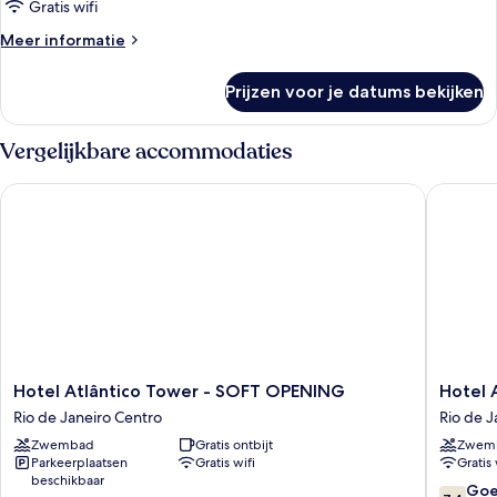
Gratis wifi
Meer
Meer informatie
details
over
Prijzen voor je datums bekijken
Deluxe
driepersoonskamer
Vergelijkbare accommodaties
Hotel Atlântico Tower - SOFT OPENING
Hotel At
Hotel
Hotel
Hotel Atlântico Tower - SOFT OPENING
Hotel 
Atlântico
Atlantic
Rio de Janeiro Centro
Rio de J
Tower
Busines
Zwembad
Gratis ontbijt
Zwem
-
Centro
Parkeerplaatsen
Gratis wifi
Gratis 
SOFT
Rio
beschikbaar
OPENING
de
7.4
Go