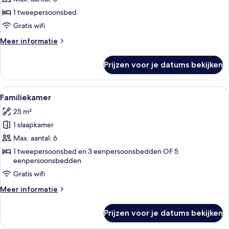
laden
1 tweepersoonsbed
Gratis wifi
Meer
Meer informatie
details
over
Prijzen voor je datums bekijken
Luxe
kamer
Alle
Een hotelkamer met twee bedden, een 
5
Familiekamer
foto's
25 m²
voor
1 slaapkamer
Familiekamer
laden
Max. aantal: 6
1 tweepersoonsbed en 3 eenpersoonsbedden OF 5
eenpersoonsbedden
Gratis wifi
Meer
Meer informatie
details
over
Prijzen voor je datums bekijken
Familiekamer