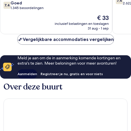
7,4
7.4
Rio
Goed
Janeiro
van
2.62
7,4
van
de
1.345 beoordelingen
Centro
10,
10,
Janeiro
Goed,
De
€ 33
Goed,
Centro
2.622
prijs
1.345
inclusief belastingen en toeslagen
beoorde
is
31 aug - 1 sep
beoordelingen
€ 33
Vergelijkbare accommodaties vergelijken
Meld je aan om de in aanmerking komende kortingen en
extra's te zien. Meer beloningen voor meer avonturen!
Aanmelden
Registreer je nu, gratis en voor niets
Over deze buurt