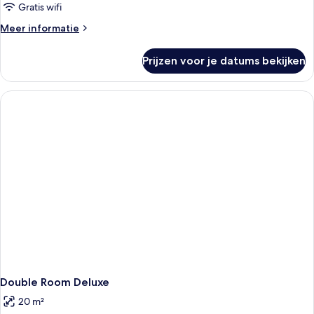
Gratis wifi
Meer
Meer informatie
details
over
Prijzen voor je datums bekijken
Kamer
Double Room Deluxe
20 m²