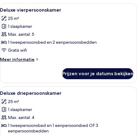
Alle
Een hotelkamer met twee bedden, een 
5
Deluxe vierpersoonskamer
foto's
25 m²
voor
1 slaapkamer
Deluxe
vierpersoonskamer
Max. aantal: 5
laden
1 tweepersoonsbed en 2 eenpersoonsbedden
Gratis wifi
Meer
Meer informatie
details
over
Prijzen voor je datums bekijken
Deluxe
vierpersoonskamer
Alle
Een hotelkamer met twee bedden, een g
5
Deluxe driepersoonskamer
foto's
25 m²
voor
1 slaapkamer
Deluxe
driepersoonskamer
Max. aantal: 4
laden
1 tweepersoonsbed en 1 eenpersoonsbed OF 3
eenpersoonsbedden