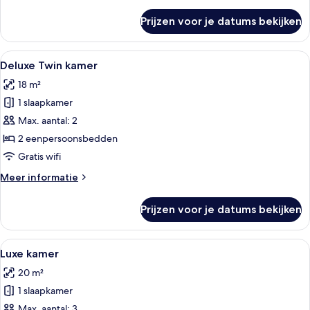
details
over
Prijzen voor je datums bekijken
Deluxe
tweepersoonskamer
Alle
Een hotelkamer met twee bedden, een 
4
Deluxe Twin kamer
foto's
18 m²
voor
1 slaapkamer
Deluxe
Twin
Max. aantal: 2
kamer
2 eenpersoonsbedden
laden
Gratis wifi
Meer
Meer informatie
details
over
Prijzen voor je datums bekijken
Deluxe
Twin
kamer
Alle
Een hotelkamer met een bed, een aan 
5
Luxe kamer
foto's
20 m²
voor
1 slaapkamer
Luxe
kamer
Max. aantal: 3