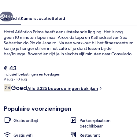
rige
Volgende
44+
Overzicht
Kamers
Locatie
Beleid
Hotel Atlântico Prime heeft een uitstekende ligging. Het is nog
geen 10 minuten lopen naar Arcos da Lapa en Kathedraal van Sao
Sebastiao do Rio de Janeiro. Na een work-out bij het fitnesscentrum
kun je je honger stillen in het café of je dorst lessen bij de
bar/lounge. Bovendien rijd je in slechts vijf minuten naar Consulado
Geral dos Estados Unidos da América Rio de Janeiro en Stedelijk
Theater. Het openbaar vervoer vind je op korte loopafstand: het is 5
De
€ 43
minuten lopen naar Tramhalte Francisco Muratori en 10 minuten
huidige
inclusief belastingen en toeslagen
naar Tramhalte Portinha.
prijs
9 aug - 10 aug
Ingang binnen
is
Beoordelingen
Goed
7,4
Alle 3.325 beoordelingen bekijken
€ 43
7,4 op 10 –
Populaire voorzieningen
Gratis ontbijt
Parkeerplaatsen
beschikbaar
Gratis wifi
Restaurant