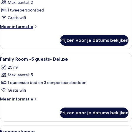
Max. aantal: 2
1 tweepersoonsbed
Gratis wifi
Meer
Meer informatie
details
over
Prijzen voor je datums bekijken
Double
Room
Deluxe
Alle
Een kluis op de kamer, verduisterende
2
Family Room -5 guests- Deluxe
foto's
25 m²
voor
Max. aantal: 5
Family
Room
1 queensize bed en 3 eenpersoonsbedden
-5
Gratis wifi
guests-
Meer
Meer informatie
Deluxe
details
laden
over
Prijzen voor je datums bekijken
Family
Room
-5
Alle
Een hotelkamer met een bed, twee nac
4
guests-
Economy kamer