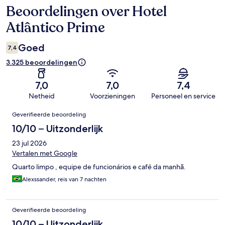
Beoordelingen over Hotel
Beoordelingen
Atlântico Prime
Goed
7,4
3.325 beoordelingen
7,0
7,0
7,4
Netheid
Voorzieningen
Personeel en service
Beoordelingen
Geverifieerde beoordeling
10/10 – Uitzonderlijk
23 jul 2026
Vertalen met Google
Quarto limpo , equipe de funcionários e café da manhã.
Alexssander, reis van 7 nachten
Geverifieerde beoordeling
10/10 – Uitzonderlijk