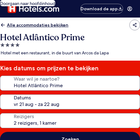
Doorgaan naar hoofdinhoud
Download de app
Alle accommodaties bekijken
Hotel Atlântico Prime
4.0-
sterrenaccommodatie
Hotel met een restaurant, in de buurt van Arcos da Lapa
Kies datums om prijzen te bekijken
Waar wil je naartoe?
Datums
Reizigers
Zoeken