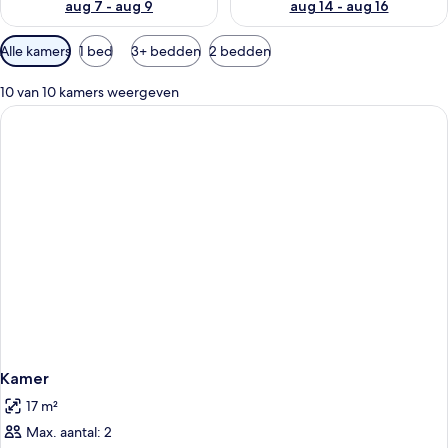
aug 7 - aug 9
aug 14 - aug 16
Beschikbare
Alle kamers
1 bed
3+ bedden
2 bedden
filters
voor
10 van 10 kamers weergeven
kamers
Kamer
17 m²
Max. aantal: 2