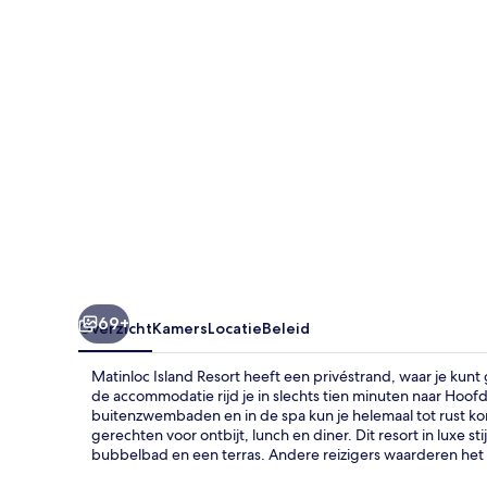
69+
Overzicht
Kamers
Locatie
Beleid
Matinloc Island Resort heeft een privéstrand, waar je kunt
de accommodatie rijd je in slechts tien minuten naar Hoofd
buitenzwembaden en in de spa kun je helemaal tot rust kom
gerechten voor ontbijt, lunch en diner. Dit resort in luxe st
bubbelbad en een terras. Andere reizigers waarderen he