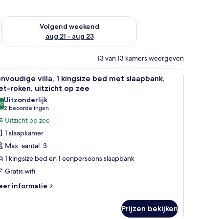
dit weekend aug 14 - aug 16
De beschikbaarheid controleren voor volgend weekend aug 2
Volgend weekend
aug 21 - aug 23
13 van 13 kamers weergeven
kplek, verduisterende gordijnen
le
Een kamer met een bed, een stoel en een tafe
4
nvoudige villa, 1 kingsize bed met slaapbank,
oto's
et-roken, uitzicht op zee
oor
Uitzonderlijk
,0
envoudige
10,0 van 10
(2
2 beoordelingen
lla,
beoordelingen)
Uitzicht op zee
1 slaapkamer
ingsize
Max. aantal: 3
ed
1 kingsize bed en 1 eenpersoons slaapbank
et
Gratis wifi
laapbank,
iet-
eer
er informatie
tails
oken,
er
tzicht
Prijzen bekijken
nvoudige