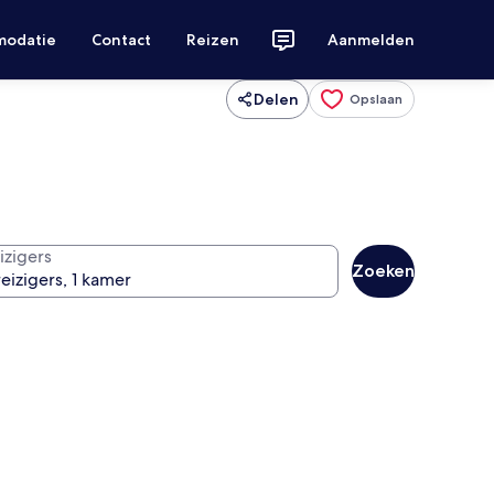
modatie
Contact
Reizen
Aanmelden
Delen
Opslaan
izigers
Zoeken