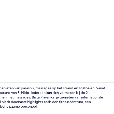
Video van m
 genieten van parasols, massages op het strand en ligstoelen. Vanaf
strand van El Nido. Iedereen kan zich vermaken bij de 2
en met massages. Bij La Playa kun je genieten van internationale
Villa, uitzi
ijl biedt daarnaast highlights zoals een fitnesscentrum, een
t behulpzame personeel.