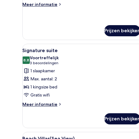
Meer
Meer informatie
details
over
Familie
villa
Prijzen bekijke
Alle
Een balkon met rieten meubels,
4
Signature suite
foto's
Voortreffelijk
voor
8,8
8,8 van 10
(3
3 beoordelingen
Signature
beoordelingen)
1 slaapkamer
suite
Max. aantal: 2
laden
1 kingsize bed
Gratis wifi
Meer
Meer informatie
details
over
Prijzen bekijke
Signature
suite
Alle
Badkamer | Een douche, een re
2
Beach Villas(Sea View)