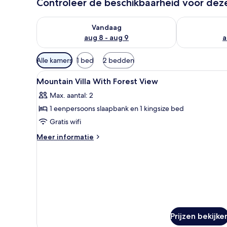
Controleer de beschikbaarheid voor de
De beschikbaarheid controleren voor vanavond aug 
De beschikbaa
Vandaag
aug 8 - aug 9
a
Beschikbare
Alle kamers
1 bed
2 bedden
filters
Alle
Een kluis op de kamer, een la
voor
5
Mountain Villa With Forest View
foto's
kamers
Max. aantal: 2
voor
1 eenpersoons slaapbank en 1 kingsize bed
Mountain
Villa
Gratis wifi
With
Meer
Meer informatie
Forest
details
over
View
Mountain
laden
Villa
With
Forest
View
Prijzen bekijke