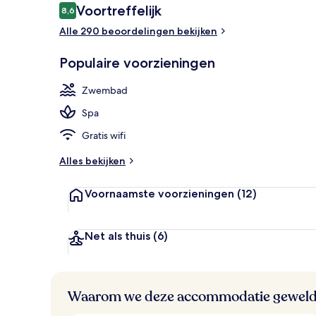
Beoordelingen
Voortreffelijk
8,6
8,6 op 10 –
Alle 290 beoordelingen bekijken
Luchtfoto
Populaire voorzieningen
Zwembad
Spa
Gratis wifi
Alles bekijken
Voornaamste voorzieningen
(12)
Net als thuis
(6)
Waarom we deze accommodatie geweld