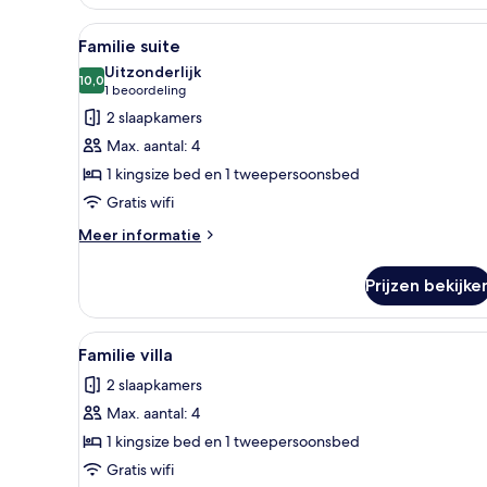
Alle
Ruime hotelkamer met een groot
2
Familie suite
foto's
Uitzonderlijk
voor
10,0
10,0 van 10
(1
1 beoordeling
Familie
beoordeling)
2 slaapkamers
suite
Max. aantal: 4
laden
1 kingsize bed en 1 tweepersoonsbed
Gratis wifi
Meer
Meer informatie
details
over
Prijzen bekijke
Familie
suite
Alle
Een ruime kamer met een groot 
2
Familie villa
foto's
2 slaapkamers
voor
Max. aantal: 4
Familie
villa
1 kingsize bed en 1 tweepersoonsbed
laden
Gratis wifi