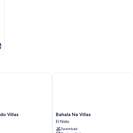
n
 Villas
Bahala Na Villas
Bahala
do Villas
Bahala Na Villas
Na
El Nido
Villas
Zwembad
El