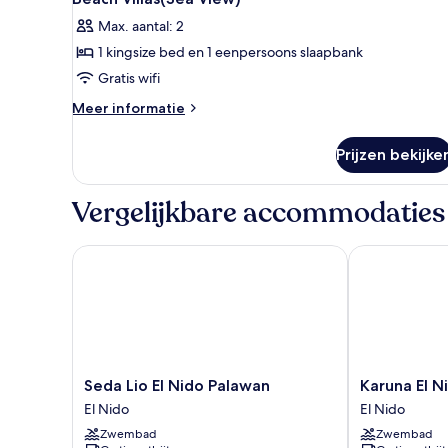
foto's
Max. aantal: 2
voor
1 kingsize bed en 1 eenpersoons slaapbank
Beach
Villas(Sea
Gratis wifi
View)
Meer
Meer informatie
laden
details
over
Prijzen bekijke
Beach
Villas(Sea
View)
Vergelijkbare accommodaties
Seda Lio El Nido Palawan
Karuna El Nido
Seda
Karuna
Seda Lio El Nido Palawan
Karuna El Ni
Lio
El
El Nido
El Nido
El
Nido
Zwembad
Zwembad
Nido
Villas