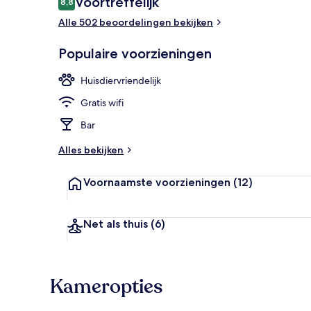
Voortreffelijk
8,8
8,8 op 10 –
Alle 502 beoordelingen bekijken
Tuin
Populaire voorzieningen
Huisdiervriendelijk
Gratis wifi
Bar
Alles bekijken
Voornaamste voorzieningen
(12)
Net als thuis
(6)
Kameropties