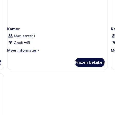
Kamer
K
Max. aantal: 1
Gratis wifi
Meer
M
Meer informatie
Me
details
de
over
ov
n
Prijzen bekijken
Kamer
K