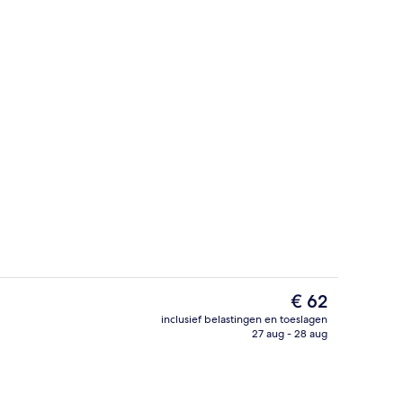
bijtbuffet (toeslag)
Gemeenschappelijke keuken
De
€ 62
huidige
inclusief belastingen en toeslagen
prijs
27 aug - 28 aug
edden, gratis wifi, beddengoed
Uitzicht vanuit accommodatie
is
€ 62