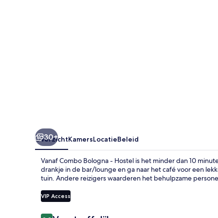
30+
Overzicht
Kamers
Locatie
Beleid
Vanaf Combo Bologna - Hostel is het minder dan 10 minut
drankje in de bar/lounge en ga naar het café voor een lek
tuin. Andere reizigers waarderen het behulpzame persone
VIP Access
Beoordelingen