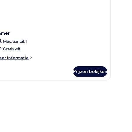
amer
Max. aantal: 1
Gratis wifi
eer
er informatie
tails
er
Prijzen bekijken
amer