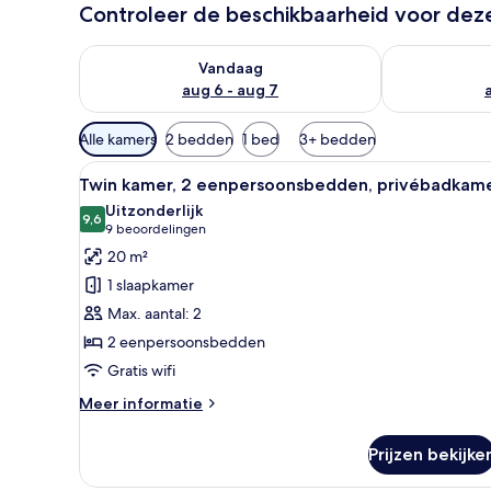
Controleer de beschikbaarheid voor de
De beschikbaarheid controleren voor vanavond aug 
De beschikbaa
Vandaag
aug 6 - aug 7
Beschikbare
Alle kamers
2 bedden
1 bed
3+ bedden
filters
Alle
Een kamer met twee bedden, e
voor
7
Twin kamer, 2 eenpersoonsbedden, privébadkam
foto's
kamers
Uitzonderlijk
voor
9,6
9,6 van 10
(9
9 beoordelingen
Twin
beoordelingen)
20 m²
kamer,
1 slaapkamer
2
Max. aantal: 2
eenpersoonsbedden,
2 eenpersoonsbedden
privébadkamer
Gratis wifi
laden
Meer
Meer informatie
details
over
Prijzen bekijke
Twin
kamer,