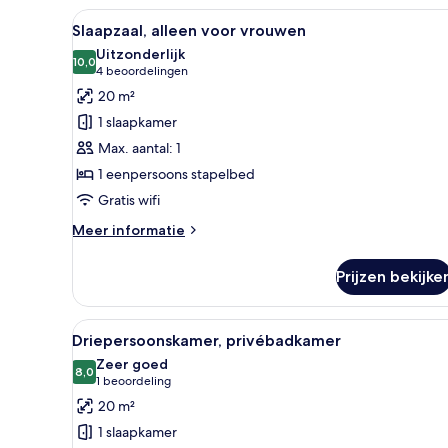
2
Alle
Een stapelbed met een gele kas
7
eenpersoonsbedden,
Slaapzaal, alleen voor vrouwen
foto's
privébadkamer
Uitzonderlijk
voor
10,0
10,0 van 10
(4
4 beoordelingen
Slaapzaal,
beoordelingen)
20 m²
alleen
1 slaapkamer
voor
Max. aantal: 1
vrouwen
1 eenpersoons stapelbed
laden
Gratis wifi
Meer
Meer informatie
details
over
Prijzen bekijke
Slaapzaal,
alleen
voor
Alle
Een moderne slaapkamer met ee
5
vrouwen
Driepersoonskamer, privébadkamer
foto's
Zeer goed
voor
8,0
8,0 van 10
(1
1 beoordeling
Driepersoonskamer,
beoordeling)
20 m²
privébadkamer
1 slaapkamer
laden