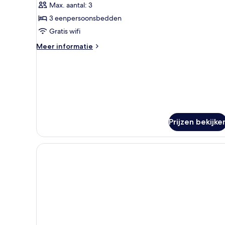
Max. aantal: 3
3 eenpersoonsbedden
Gratis wifi
Meer
Meer informatie
details
over
Driepersoonskamer,
privébadkamer
Prijzen bekijke