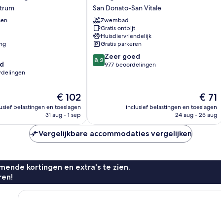
Place
ntrum
San Donato-San Vitale
Hotel
sen
Zwembad
San
Gratis ontbijt
Donato-
Huisdiervriendelijk
San
ing
Gratis parkeren
Vitale
8.2
Zeer goed
8,2
d
van
977 beoordelingen
rdelingen
10,
Zeer
goed,
De
De
€ 102
€ 71
977
prijs
prijs
lusief belastingen en toeslagen
inclusief belastingen en toeslagen
beoordelingen
is
is
31 aug - 1 sep
24 aug - 25 aug
n
€ 102
€ 71
Vergelijkbare accommodaties vergelijken
ende kortingen en extra's te zien.
ren!