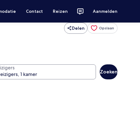
modatie
Contact
Reizen
Aanmelden
Delen
Opslaan
izigers
Zoeken