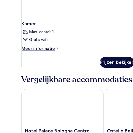
Kamer
Max. aantal: 1
Gratis wifi
Meer
Meer informatie
details
over
Prijzen bekijke
Kamer
Vergelijkbare accommodaties
Hotel Palace Bologna Centro
Ostello Bello
Hotel
Ostello
Hotel Palace Bologna Centro
Ostello Bel