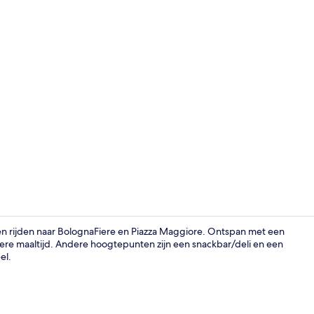
Dagelijks ont
en rijden naar BolognaFiere en Piazza Maggiore. Ontspan met een
kere maaltijd. Andere hoogtepunten zijn een snackbar/deli en een
el.
Donzen dekb