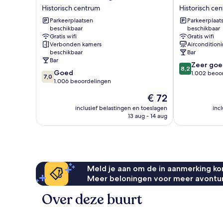
Palace
Bello
Historisch centrum
Historisch ce
Bologna
Bologna
Parkeerplaatsen
Parkeerplaat
Centro
Historisch
beschikbaar
beschikbaar
Historisch
centrum
Gratis wifi
Gratis wifi
centrum
Verbonden kamers
Aircondition
beschikbaar
Bar
Bar
8.2
Zeer goe
8,2
7.0
Goed
van
1.002 beoo
7,0
van
1.006 beoordelingen
10,
10,
Zeer
De
€ 72
Goed,
goed,
prijs
1.006
inclusief belastingen en toeslagen
inc
1.002
is
13 aug - 14 aug
beoordelingen
beoordelinge
€ 72
Meld je aan om de in aanmerking kom
Meer beloningen voor meer avontu
Over deze buurt