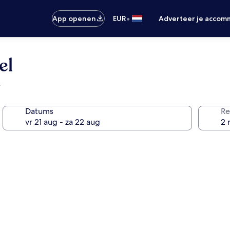
•
App openen
EUR
Adverteer je accom
el
e
Datums
Re