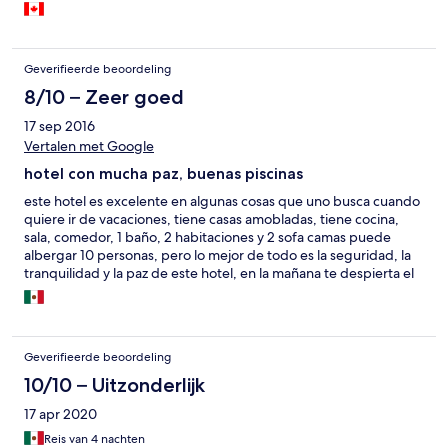
into the 1 king bed room with small kitchen. First impressions,
the room smells of sewage but overall is very clean. We decide
to stay as it is only for one night. The room had a small bar
fridge, a 24" 4 burner cooktop and other basic items you might
Geverifieerde beoordeling
need to cook. There is A/C and the bed is comfortable. Behind
the room there was a dog locked up in a cage, i never saw
8/10 – Zeer goed
anyone let him out, It was very sad to see, and he barked most
17 sep 2016
of the night. After check-out, which meant leaving the keys with
Vertalen met Google
the housekeeper, we realized that our cloths smelled of the
sewage that you first smelled walking into the room. For one
hotel con mucha paz, buenas piscinas
night, it is ok.
este hotel es excelente en algunas cosas que uno busca cuando
quiere ir de vacaciones, tiene casas amobladas, tiene cocina,
sala, comedor, 1 baño, 2 habitaciones y 2 sofa camas puede
albergar 10 personas, pero lo mejor de todo es la seguridad, la
tranquilidad y la paz de este hotel, en la mañana te despierta el
canto de los pajaros.
Geverifieerde beoordeling
10/10 – Uitzonderlijk
17 apr 2020
Reis van 4 nachten