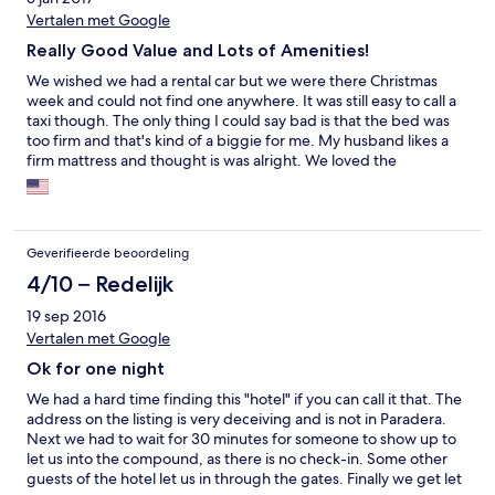
Vertalen met Google
Really Good Value and Lots of Amenities!
We wished we had a rental car but we were there Christmas
week and could not find one anywhere. It was still easy to call a
taxi though. The only thing I could say bad is that the bed was
too firm and that's kind of a biggie for me. My husband likes a
firm mattress and thought is was alright. We loved the
kitchenette with dishes. No coffee maker or hair dryer, so if you
like those things, buy instant and bring a hair dryer. Closest
market is .08 miles Incidentally (and nothing to do with the
hotel): Beer is *at least* $50 USD for a case (24 pk) and never
Geverifieerde beoordeling
refrigerated in large quantities so prepare yourself for sticker
shock and a way to chill it down.
4/10 – Redelijk
19 sep 2016
Vertalen met Google
Ok for one night
We had a hard time finding this "hotel" if you can call it that. The
address on the listing is very deceiving and is not in Paradera.
Next we had to wait for 30 minutes for someone to show up to
let us into the compound, as there is no check-in. Some other
guests of the hotel let us in through the gates. Finally we get let