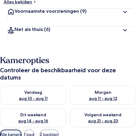
Alles bekijken
Voornaamste voorzieningen
(9)
Net als thuis
(6)
Kameropties
Controleer de beschikbaarheid voor deze
datums
De beschikbaarheid controleren voor vanavond aug 10 - aug 1
De beschikbaarheid controlere
Vandaag
Morgen
aug 10 - aug 11
aug 11 - aug 12
De beschikbaarheid controleren voor dit weekend aug 14 - au
De beschikbaarheid controler
Dit weekend
Volgend weekend
aug 14 - aug 16
aug 21 - aug 23
Beschikbare
Alle kamers
1 bed
2 bedden