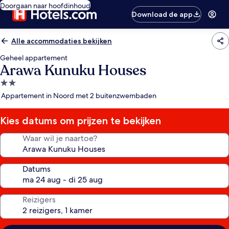
Doorgaan naar hoofdinhoud
Download de app
Alle accommodaties bekijken
Geheel appartement
Arawa Kunuku Houses
2.0-
sterrenaccommodatie
Appartement in Noord met 2 buitenzwembaden
Kies datums om prijzen te bekijken
Waar wil je naartoe?
Datums
Reizigers