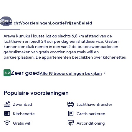
rige
Volgende
191+
Overzicht
Voorzieningen
Locatie
Prijzen
Beleid
Arawa Kunuku Houses ligt op slechts 6,8 km afstand van de
luchthaven en biedt 24 uur per dag een shuttleservice. Gasten
kunnen een duik nemen in een van 2 de buitenzwembaden en
gebruikmaken van gratis voorzieningen zoals wifi en
parkeerplaatsen. De appartementen beschikken over kitchenettes
en terrassen.
Beoordelingen
Zeer goed
8,2
Alle 19 beoordelingen bekijken
8,2 op 10 –
2 buitenzwembaden
Populaire voorzieningen
Zwembad
Luchthaventransfer
Kitchenette
Gratis parkeren
Gratis wifi
Airconditioning