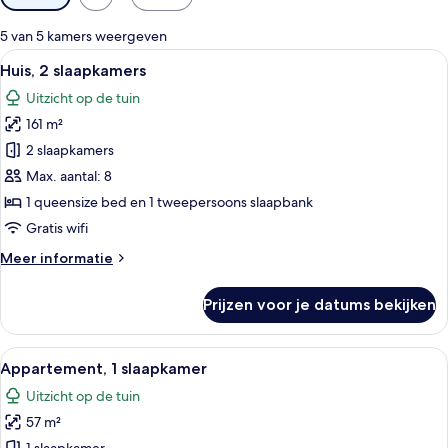
filters
voor
5 van 5 kamers weergeven
kamers
Alle
Huis, 2 slaapkamers | Gratis wifi
20
Huis, 2 slaapkamers
foto's
Uitzicht op de tuin
voor
161 m²
Huis,
2
2 slaapkamers
slaapkamers
Max. aantal: 8
laden
1 queensize bed en 1 tweepersoons slaapbank
Gratis wifi
Meer
Meer informatie
details
over
Prijzen voor je datums bekijken
Huis,
2
slaapkamers
Alle
Appartement, 1 slaapkamer | Gratis wif
7
Appartement, 1 slaapkamer
foto's
Uitzicht op de tuin
voor
57 m²
Appartement,