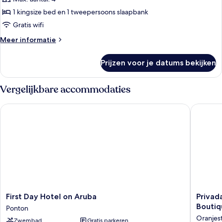
Bedroom
1 kingsize bed en 1 tweepersoons slaapbank
with
Gratis wifi
Sofa
Meer
Meer informatie
Bed
details
laden
over
Prijzen voor je datums bekijken
Apartment,
1
King
Vergelijkbare accommodaties
Bedroom
with
First Day Hotel on Aruba
Privada 
Sofa
Bed
First
Privada
First Day Hotel on Aruba
Privada
Day
Stays
Boutiq
Ponton
Hotel
-
Oranjes
Zwembad
Gratis parkeren
on
Private