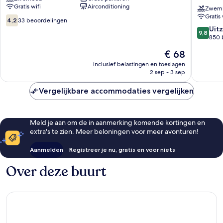
Gratis wifi
Airconditioning
Aruba
Pools
Zwem
Gratis 
Ponton
&
4.2
4,2
33 beoordelingen
Colorful
van
9.8
Uitz
9,8
Chic
10,
van
850 
Boutiqu
33
10,
De
€ 68
Hotel
beoordelingen
Uitzonder
prijs
Oranjes
850
inclusief belastingen en toeslagen
is
2 sep - 3 sep
beoorde
€ 68
Vergelijkbare accommodaties vergelijken
Meld je aan om de in aanmerking komende kortingen en
extra's te zien. Meer beloningen voor meer avonturen!
Aanmelden
Registreer je nu, gratis en voor niets
Over deze buurt