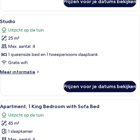
Prijzen voor je datums bekijken
Appartement,
2
queensize
Alle
Gratis wifi
19
bedden
Studio
foto's
Uitzicht op de tuin
voor
25 m²
Studio
laden
Max. aantal: 4
1 queensize bed en 1 tweepersoons slaapbank
Gratis wifi
Meer
Meer informatie
details
over
Prijzen voor je datums bekijken
Studio
Alle
Gratis wifi
19
Apartment, 1 King Bedroom with Sofa Bed
foto's
Uitzicht op de tuin
voor
45 m²
Apartment,
1
1 slaapkamer
King
Max. aantal: 4