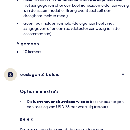
Geen koolmonoxidemelder vermeld (De eigenaar heeft
niet aangegeven of er een koolmonoxidemelder aanwezig
is in de accommodatie. Breng eventueel zelf een
draagbare melder mee.)
Geen rookmelder vermeld (de eigenaar heeft niet
aangegeven of er een rookdetector aanwezig is in de
accommodatie)
Algemeen
10 kamers
Toeslagen & beleid
Optionele extra's
De
luchthavenshuttleservice
is beschikbaar tegen
een toeslag van USD 28 per voertuig (retour)
Beleid
Deze accommodatie wordt beheerd door een