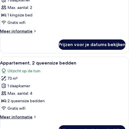
1
1 slaapkamer
slaapkamer
Max. aantal: 2
laden
1 kingsize bed
Gratis wifi
Meer
Meer informatie
details
over
Prijzen voor je datums bekijken
Appartement,
1
slaapkamer
Alle
Appartement, 2 queensize bedden | Gra
27
Appartement, 2 queensize bedden
foto's
Uitzicht op de tuin
voor
73 m²
Appartement,
2
1 slaapkamer
queensize
Max. aantal: 4
bedden
2 queensize bedden
laden
Gratis wifi
Meer
Meer informatie
details
over