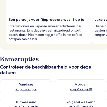
Een paradijs voor fijnproevers wacht op je
Luxe c
Internationale en Japanse smaken schitteren in 6
Diepe b
restaurants. Er is dagelijks een uitgebreid ontbijt
gasten i
beschikbaar. Neem een kopje koffie in het café of
zorgen v
ontspan aan de bar.
Kameropties
Controleer de beschikbaarheid voor deze
datums
De beschikbaarheid controleren voor vanavond aug 8 - aug 9
De beschikbaarheid controler
Vandaag
Morgen
aug 8 - aug 9
aug 9 - aug 10
De beschikbaarheid controleren voor dit weekend aug 14 - au
De beschikbaarheid controler
Dit weekend
Volgend weekend
aug 14 - aug 16
aug 21 - aug 23