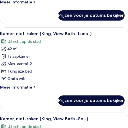
Meer
Meer informatie
details
over
Prijzen voor je datums bekijken
Suite,
niet-
roken
Alle
Een moderne hotelkamer met een groot
8
(Lover's)
Kamer, niet-roken (King, View Bath -Luna-)
foto's
Uitzicht op de stad
voor
42 m²
Kamer,
niet-
1 slaapkamer
roken
Max. aantal: 2
(King,
1 kingsize bed
View
Gratis wifi
Bath
Meer
Meer informatie
-
details
Luna-)
over
Prijzen voor je datums bekijken
laden
Kamer,
niet-
roken
Alle
Een moderne hotelkamer met een groot
8
(King,
Kamer, niet-roken (King, View Bath -Sol-)
foto's
View
Uitzicht op de stad
Bath