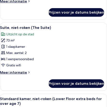
Meer
Meer informatie
laden
details
over
Prijzen voor je datums bekijken
Tweepersoonskamer,
niet-
roken
Alle
Een slaapkamer met een stenen muur, 
9
(The
Suite, niet-roken (The Suite)
foto's
3
Uitzicht op de stad
Style)
voor
73 m²
Suite,
niet-
1 slaapkamer
roken
Max. aantal: 2
(The
1 eenpersoonsbed
Suite)
Gratis wifi
laden
Meer
Meer informatie
details
over
Prijzen voor je datums bekijken
Suite,
niet-
roken
Alle
Een bureau, verduisterende gordijnen
5
(The
Standaard kamer, niet-roken (Lower Floor extra beds for
foto's
Suite)
over age 7)