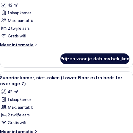
Kamer,
42 m²
niet-
1 slaapkamer
roken
(MIZUKAGAMI,Upper
Max. aantal: 6
View
2 twijfelaars
extrabeds
Gratis wifi
age
Meer
Meer informatie
7)
details
laden
over
Prijzen voor je datums bekijken
Kamer,
niet-
roken
Alle
Een hotelkamer met een groot bed, een
6
(MIZUKAGAMI,Upper
Superior kamer, niet-roken (Lower Floor extra beds for
foto's
View
over age 7)
extrabeds
voor
42 m²
age
Superior
7)
1 slaapkamer
kamer,
Max. aantal: 6
niet-
roken
2 twijfelaars
(Lower
Gratis wifi
Floor
Meer
Meer informatie