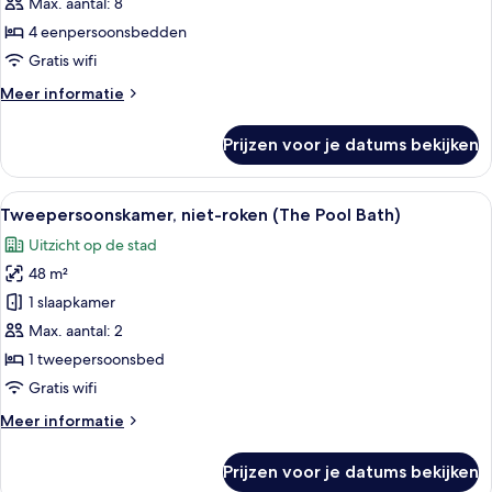
niet-
Max. aantal: 8
for
roken
over
4 eenpersoonsbedden
age
laden
Gratis wifi
7)
Meer
Meer informatie
details
over
Prijzen voor je datums bekijken
Familiekamer,
niet-
roken
Alle
Een bad/douchecombinatie, een diep ba
9
Tweepersoonskamer, niet-roken (The Pool Bath)
foto's
Uitzicht op de stad
voor
48 m²
Tweepersoonskamer,
niet-
1 slaapkamer
roken
Max. aantal: 2
(The
1 tweepersoonsbed
Pool
Gratis wifi
Bath)
Meer
Meer informatie
laden
details
over
Prijzen voor je datums bekijken
Tweepersoonskamer,