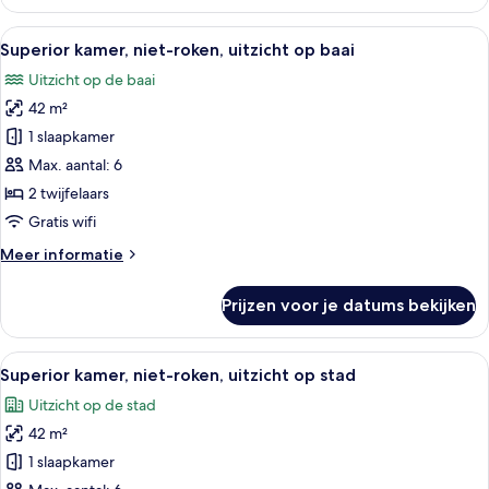
niet-
roken
Alle
Een hotelkamer met twee grote bedden,
9
(The
Superior kamer, niet-roken, uitzicht op baai
foto's
Pool
Uitzicht op de baai
Bath)
voor
42 m²
Superior
kamer,
1 slaapkamer
niet-
Max. aantal: 6
roken,
2 twijfelaars
uitzicht
Gratis wifi
op
Meer
Meer informatie
baai
details
laden
over
Prijzen voor je datums bekijken
Superior
kamer,
niet-
Alle
Hotelkamer met groot raam en uitzicht
5
roken,
Superior kamer, niet-roken, uitzicht op stad
foto's
uitzicht
Uitzicht op de stad
op
voor
baai
42 m²
Superior
kamer,
1 slaapkamer
niet-