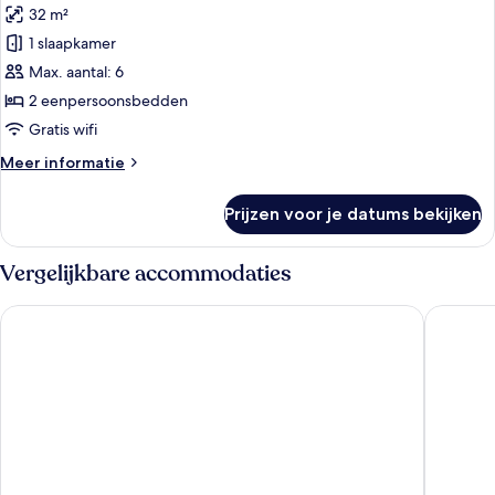
voor
32 m²
Standaard
1 slaapkamer
kamer,
Max. aantal: 6
niet-
roken
2 eenpersoonsbedden
(Lower
Gratis wifi
Floor
Meer
Meer informatie
extra
details
beds
over
Prijzen voor je datums bekijken
Standaard
for
kamer,
over
niet-
Vergelijkbare accommodaties
age
roken
(Lower
7)
Oriental Hotel Tokyo Bay
Hyatt Re
Floor
laden
extra
beds
for
over
age
7)