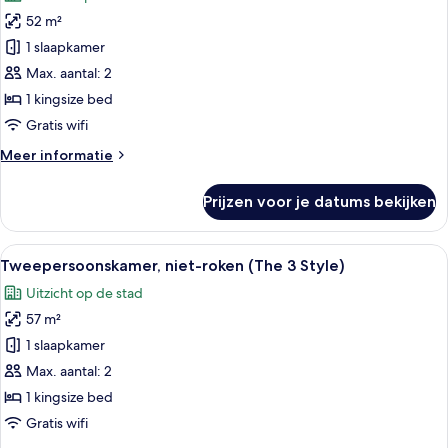
voor
-
52 m²
Kamer,
Luna-)
niet-
1 slaapkamer
roken
Max. aantal: 2
(King,
1 kingsize bed
View
Gratis wifi
Bath
Meer
Meer informatie
-
details
Sol-)
over
Prijzen voor je datums bekijken
laden
Kamer,
niet-
roken
Alle
Een moderne badkamer met een badku
7
(King,
Tweepersoonskamer, niet-roken (The 3 Style)
foto's
View
Uitzicht op de stad
Bath
voor
-
57 m²
Tweepersoonskamer,
Sol-)
niet-
1 slaapkamer
roken
Max. aantal: 2
(The
1 kingsize bed
3
Gratis wifi
Style)