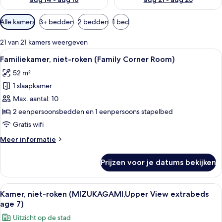
Beschikbare
Alle kamers
3+ bedden
2 bedden
1 bed
filters
voor
21 van 21 kamers weergeven
kamers
Alle
Een hotelkamer met twee bedden, een
5
Familiekamer, niet-roken (Family Corner Room)
foto's
52 m²
voor
1 slaapkamer
Familiekamer,
niet-
Max. aantal: 10
roken
2 eenpersoonsbedden en 1 eenpersoons stapelbed
(Family
Gratis wifi
Corner
Meer
Meer informatie
Room)
details
laden
over
Prijzen voor je datums bekijken
Familiekamer,
niet-
roken
Alle
Een hotelkamer met een groot bed, een
12
(Family
Kamer, niet-roken (MIZUKAGAMI,Upper View extrabeds
foto's
Corner
age 7)
Room)
voor
Uitzicht op de stad