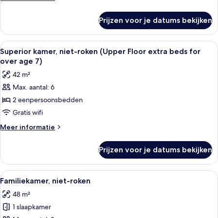
extra
details
beds
over
Prijzen voor je datums bekijken
Superior
for
kamer,
over
niet-
Alle
Een hotelkamer met twee bedden, een b
age
7
roken
Superior kamer, niet-roken (Upper Floor extra beds for
foto's
(Lower
7)
over age 7)
Floor
voor
laden
42 m²
extra
Superior
beds
Max. aantal: 6
kamer,
for
2 eenpersoonsbedden
niet-
over
age
roken
Gratis wifi
7)
(Upper
Meer
Meer informatie
Floor
details
over
extra
Prijzen voor je datums bekijken
Superior
beds
kamer,
for
niet-
Alle
Een hotelkamer met twee bedden, een t
9
over
roken
Familiekamer, niet-roken
foto's
(Upper
age
48 m²
Floor
voor
7)
extra
1 slaapkamer
Familiekamer,
laden
beds