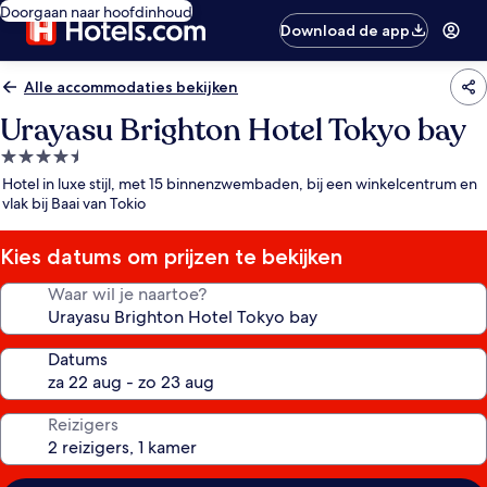
Doorgaan naar hoofdinhoud
Download de app
Alle accommodaties bekijken
Urayasu Brighton Hotel Tokyo bay
4.5-
sterrenaccommodatie
Hotel in luxe stijl, met 15 binnenzwembaden, bij een winkelcentrum en
vlak bij Baai van Tokio
Kies datums om prijzen te bekijken
Waar wil je naartoe?
Datums
Reizigers