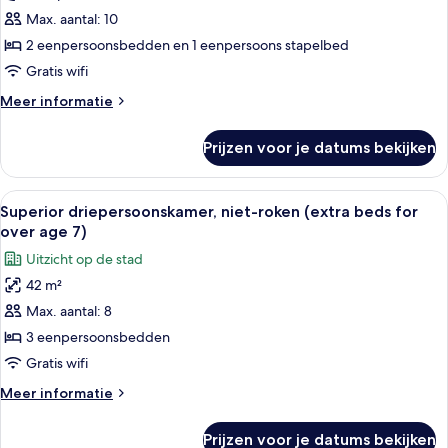
uitzicht
Max. aantal: 10
op
2 eenpersoonsbedden en 1 eenpersoons stapelbed
baai
Gratis wifi
(Family
Meer
Meer informatie
Corner
details
Room)
over
Prijzen voor je datums bekijken
Familiekamer,
laden
niet-
roken,
Alle
Een hotelkamer met twee bedden, een 
4
uitzicht
Superior driepersoonskamer, niet-roken (extra beds for
foto's
op
over age 7)
baai
voor
Uitzicht op de stad
(Family
Superior
Corner
42 m²
driepersoonskamer,
Room)
Max. aantal: 8
niet-
roken
3 eenpersoonsbedden
(extra
Gratis wifi
beds
Meer
Meer informatie
for
details
over
over
Prijzen voor je datums bekijken
Superior