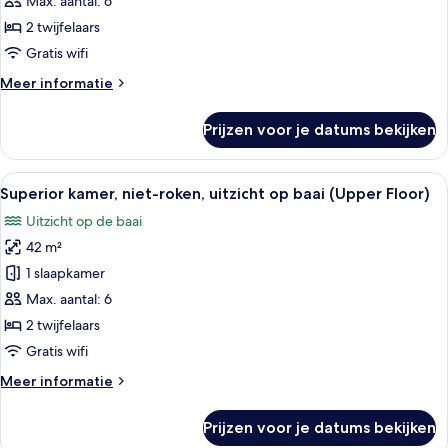
Max. aantal: 6
roken,
2 twijfelaars
uitzicht
Gratis wifi
op
Meer
Meer informatie
stad
details
laden
over
Prijzen voor je datums bekijken
Superior
kamer,
niet-
Alle
Een hotelkamer met twee bedden, een b
7
roken,
Superior kamer, niet-roken, uitzicht op baai (Upper Floor)
foto's
uitzicht
Uitzicht op de baai
op
voor
stad
42 m²
Superior
kamer,
1 slaapkamer
niet-
Max. aantal: 6
roken,
2 twijfelaars
uitzicht
Gratis wifi
op
Meer
Meer informatie
baai
details
(Upper
over
Prijzen voor je datums bekijken
Floor)
Superior