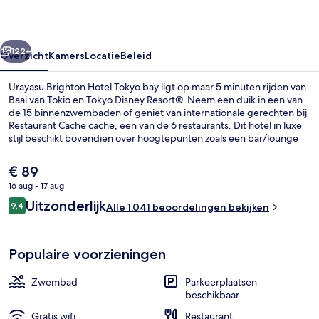
bay
rige
Volgende
122+
Overzicht
Kamers
Locatie
Beleid
Urayasu Brighton Hotel Tokyo bay ligt op maar 5 minuten rijden van
Baai van Tokio en Tokyo Disney Resort®. Neem een duik in een van
de 15 binnenzwembaden of geniet van internationale gerechten bij
Restaurant Cache cache, een van de 6 restaurants. Dit hotel in luxe
stijl beschikt bovendien over hoogtepunten zoals een bar/lounge
en een shuttleservice van/naar het pretpark. Andere reizigers zijn
heel enthousiast over het behulpzame personeel en de locatie.
De
€ 89
huidige
16 aug - 17 aug
prijs
Beoordelingen
Uitzonderlijk
Exterieur
9,4
is
Alle 1.041 beoordelingen bekijken
9,4 op 10 –
€ 89
Populaire voorzieningen
Zwembad
Parkeerplaatsen
beschikbaar
Gratis wifi
Restaurant