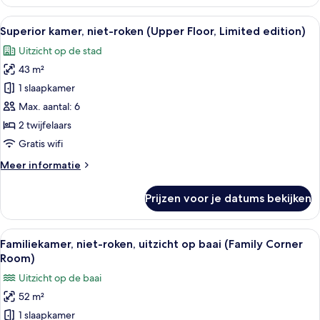
kamer,
laden
niet-
Alle
Een hotelkamer met twee bedden, een b
7
roken,
Superior kamer, niet-roken (Upper Floor, Limited edition)
foto's
uitzicht
Uitzicht op de stad
op
voor
baai
43 m²
Superior
(Upper
kamer,
1 slaapkamer
Floor)
niet-
Max. aantal: 6
roken
2 twijfelaars
(Upper
Gratis wifi
Floor,
Meer
Meer informatie
Limited
details
edition)
over
Prijzen voor je datums bekijken
laden
Superior
kamer,
niet-
Alle
Een hotelkamer met twee bedden, een
6
roken
Familiekamer, niet-roken, uitzicht op baai (Family Corner
foto's
(Upper
Room)
Floor,
voor
Uitzicht op de baai
Limited
Familiekamer,
edition)
52 m²
niet-
1 slaapkamer
roken,