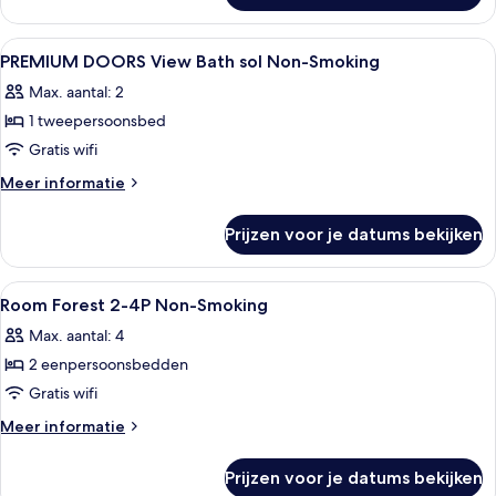
age
driepersoonskamer,
7)
niet-
Alle
Interieur
laden
1
roken
PREMIUM DOORS View Bath sol Non-Smoking
foto's
(extra
Max. aantal: 2
beds
voor
for
1 tweepersoonsbed
PREMIUM
over
DOORS
Gratis wifi
age
View
7)
Meer
Meer informatie
Bath
details
over
sol
Prijzen voor je datums bekijken
PREMIUM
Non-
DOORS
Smoking
View
Alle
Een bureau, verduisterende gordijnen
1
laden
Bath
Room Forest 2-4P Non-Smoking
foto's
sol
Max. aantal: 4
Non-
voor
Smoking
2 eenpersoonsbedden
Room
Forest
Gratis wifi
2-
Meer
Meer informatie
4P
details
over
Non-
Prijzen voor je datums bekijken
Room