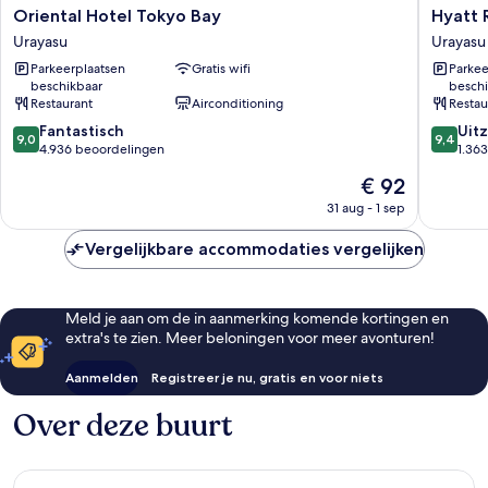
Oriental
Hyatt
Oriental Hotel Tokyo Bay
Hyatt 
Hotel
Regenc
Urayasu
Urayasu
Tokyo
Tokyo
Parkeerplaatsen
Gratis wifi
Parkee
Bay
Bay
beschikbaar
beschi
Urayasu
Urayasu
Restaurant
Airconditioning
Restau
9.0
9.4
Fantastisch
Uitz
9,0
9,4
van
van
4.936 beoordelingen
1.36
10,
10,
De
€ 92
Fantastisch,
Uitzonder
prijs
4.936
1.363
31 aug - 1 sep
is
beoordelingen
beoorde
€ 92
Vergelijkbare accommodaties vergelijken
Meld je aan om de in aanmerking komende kortingen en
extra's te zien. Meer beloningen voor meer avonturen!
Aanmelden
Registreer je nu, gratis en voor niets
Over deze buurt