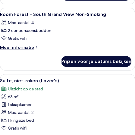
Smoking
Forest
laden
2-
Alle
Een bureau, verduisterende gordijnen
1
4P
Room Forest - South Grand View Non-Smoking
foto's
Non-
Max. aantal: 4
Smoking
voor
2 eenpersoonsbedden
Room
Forest
Gratis wifi
-
Meer
Meer informatie
South
details
over
Grand
Prijzen voor je datums bekijken
Room
View
Forest
Non-
-
Alle
Een moderne woonkamer met een rode b
9
Smoking
South
Suite, niet-roken (Lover's)
foto's
Grand
laden
Uitzicht op de stad
View
voor
Non-
63 m²
Suite,
Smoking
niet-
1 slaapkamer
roken
Max. aantal: 2
(Lover's)
1 kingsize bed
laden
Gratis wifi