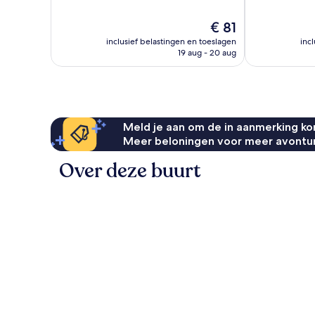
10,
10,
Zeer
Fantastisch,
De
€ 81
goed,
1.003
prijs
inclusief belastingen en toeslagen
inc
1.005
beoordelinge
is
19 aug - 20 aug
beoordelingen
€ 81
Meld je aan om de in aanmerking kom
Meer beloningen voor meer avontu
Over deze buurt