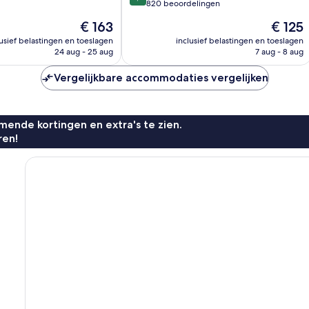
van
820 beoordelingen
10,
De
De
€ 163
€ 125
Fantastisch,
prijs
prijs
820
lusief belastingen en toeslagen
inclusief belastingen en toeslagen
n
is
is
24 aug - 25 aug
7 aug - 8 aug
beoordelingen
€ 163
€ 125
Vergelijkbare accommodaties vergelijken
ende kortingen en extra's te zien.
ren!