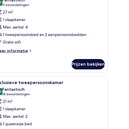
oor
0
9,0 van 10
(11
11 beoordelingen
eluxe
beoordelingen)
27 m²
ierpersoonskamer
1 slaapkamer
aden
Max. aantal: 4
1 tweepersoonsbed en 2 eenpersoonsbedden
Gratis wifi
eer
er informatie
tails
er
Prijzen bekijken
luxe
erpersoonskamer
en muur, een groot bed met luipaardprint beddengoed, een inbouw bureau 
le
Een net opgemaakt bed met twee kussens en
5
xclusieve tweepersoonskamer
oto's
Fantastisch
oor
0
9,0 van 10
(18
18 beoordelingen
xclusieve
beoordelingen)
21 m²
weepersoonskamer
1 slaapkamer
aden
Max. aantal: 2
1 queensize bed