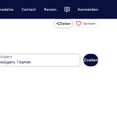
modatie
Contact
Reizen
Aanmelden
Delen
Opslaan
izigers
Zoeken