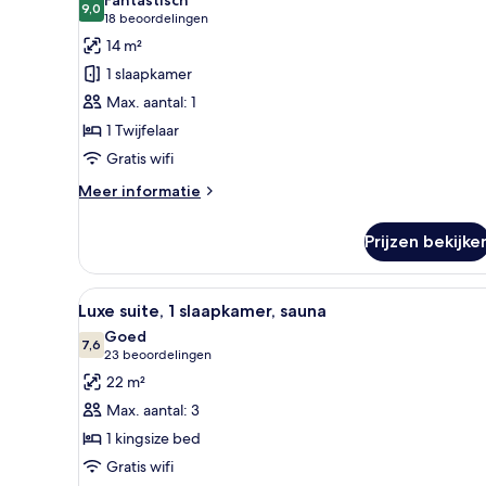
voor
9,0
9,0 van 10
(18
18 beoordelingen
Junior
beoordelingen)
14 m²
kamer
1 slaapkamer
laden
Max. aantal: 1
1 Twijfelaar
Gratis wifi
Meer
Meer informatie
details
over
Prijzen bekijke
Junior
kamer
Alle
Een moderne slaapkamer met e
9
Luxe suite, 1 slaapkamer, sauna
foto's
Goed
voor
7,6
7,6 van 10
(23
23 beoordelingen
Luxe
beoordelingen)
22 m²
suite,
Max. aantal: 3
1
1 kingsize bed
slaapkamer,
Gratis wifi
sauna