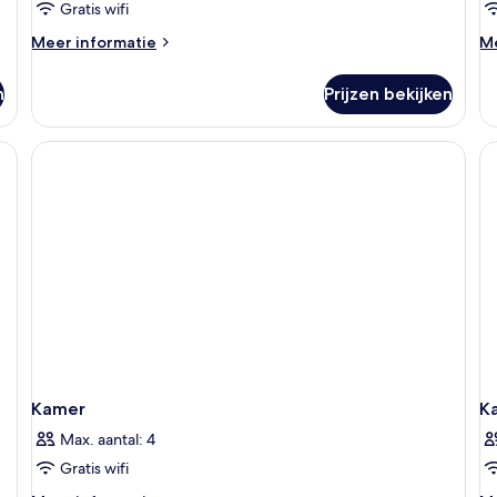
Gratis wifi
laden
Meer
M
Meer informatie
Me
details
de
over
ov
n
Prijzen bekijken
Design
Ex
suite,
tw
1
 een minibar, een kluis op de kamer
slaapkamer,
bad
Kamer
K
Max. aantal: 4
Gratis wifi