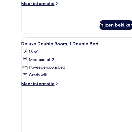
laden
Meer
Meer informatie
details
over
Luxe
suite,
Prijzen bekijke
1
slaapkamer,
Alle
Bedden met traagschuimmatras,
sauna
11
Deluxe Double Room, 1 Double Bed
foto's
16 m²
voor
Max. aantal: 2
Deluxe
Double
1 tweepersoonsbed
Room,
Gratis wifi
1
Meer
Meer informatie
Double
details
Bed
over
Deluxe
laden
Double
Room,
1
Double
Bed