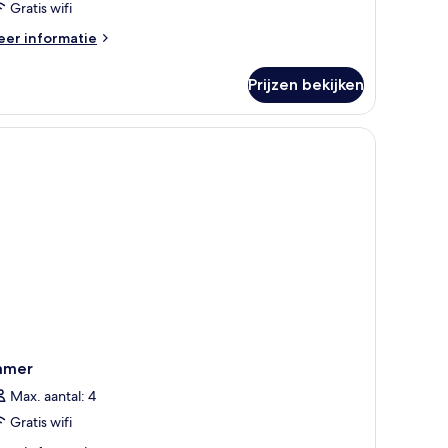
Gratis wifi
eer
er informatie
tails
er
Prijzen bekijken
clusieve
eepersoonskamer
amer
Max. aantal: 4
Gratis wifi