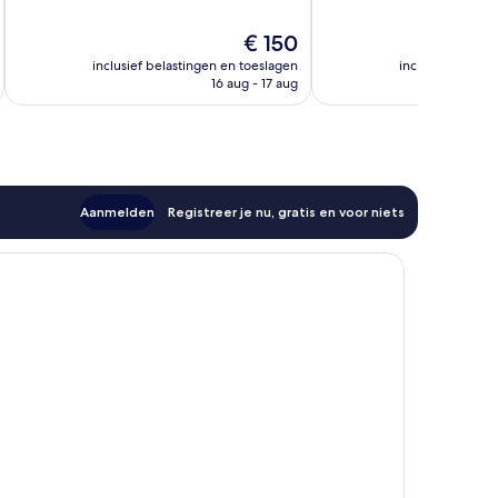
10,
Zeer
Fantastisch,
goed,
De
€ 150
1.987
600
prijs
inclusief belastingen en toeslagen
inclusief belast
beoordelingen
beoordelingen
is
16 aug - 17 aug
€ 150
Aanmelden
Registreer je nu, gratis en voor niets