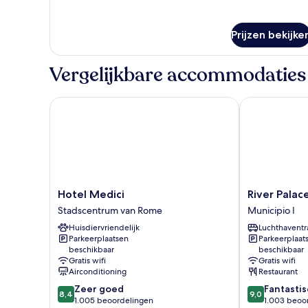
Prijzen bekijke
Vergelijkbare accommodaties
Hotel Medici
River Palace 
Hotel
River
Hotel Medici
River Palac
Medici
Palace
Stadscentrum van Rome
Municipio I
Stadscentrum
Hotel
Huisdiervriendelijk
Luchthaventr
van
Municipio
Parkeerplaatsen
Parkeerplaat
Rome
I
beschikbaar
beschikbaar
Gratis wifi
Gratis wifi
Airconditioning
Restaurant
8.4
9.0
Zeer goed
Fantastis
8,4
9,0
van
van
1.005 beoordelingen
1.003 beoo