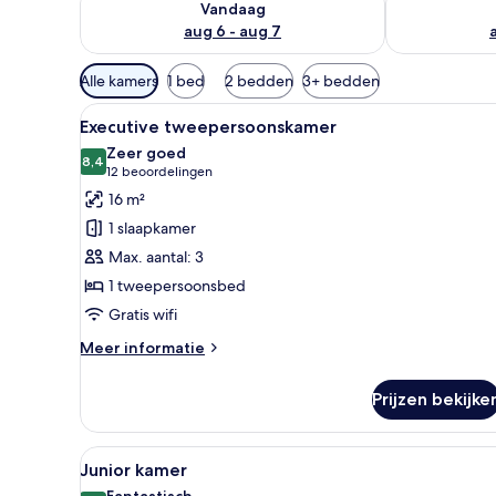
Vandaag
aug 6 - aug 7
Beschikbare
Alle kamers
1 bed
2 bedden
3+ bedden
filters
Alle
Een hotelkamer met een groot 
voor
7
Executive tweepersoonskamer
foto's
kamers
Zeer goed
voor
8,4
8,4 van 10
(12
12 beoordelingen
Executive
beoordelingen)
16 m²
tweepersoonskamer
1 slaapkamer
laden
Max. aantal: 3
1 tweepersoonsbed
Gratis wifi
Meer
Meer informatie
details
over
Prijzen bekijke
Executive
tweepersoonskamer
Alle
Een slaapkamer met een blauwe
6
Junior kamer
foto's
Fantastisch