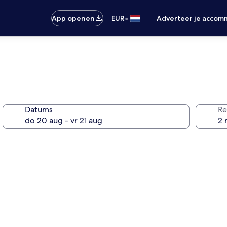
•
App openen
EUR
Adverteer je accom
Datums
Re