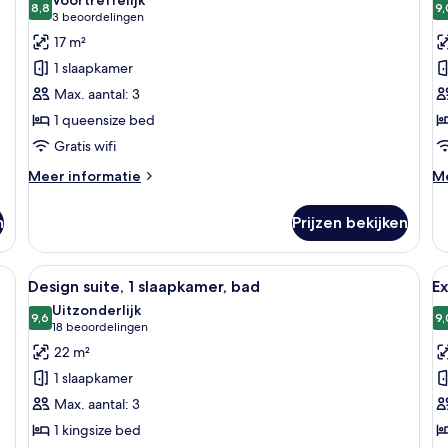
voor
8,8
v
9,
8,8 van 10
(3
3 beoordelingen
Premium
D
beoordelingen)
17 m²
suite
v
1 slaapkamer
laden
l
Max. aantal: 3
1 queensize bed
Gratis wifi
Meer
M
Meer informatie
Me
details
de
over
ov
n
Prijzen bekijken
Premium
De
suite
vi
en bed, een inbouwkast en een spiegel.
Alle
Een moderne slaapkamer met een sten
Al
8
Design suite, 1 slaapkamer, bad
E
foto's
f
Uitzonderlijk
voor
9,6
v
9,
9,6 van 10
(18
18 beoordelingen
Design
E
beoordelingen)
22 m²
suite,
t
1 slaapkamer
1
l
Max. aantal: 3
slaapkamer,
1 kingsize bed
bad