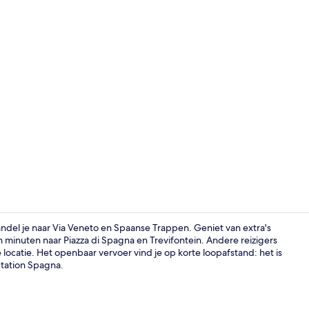
Gang
ndel je naar Via Veneto en Spaanse Trappen. Geniet van extra's
ien minuten naar Piazza di Spagna en Trevifontein. Andere reizigers
locatie. Het openbaar vervoer vind je op korte loopafstand: het is
Exterieur
Station Spagna.