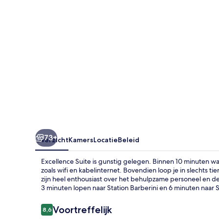
73+
Overzicht
Kamers
Locatie
Beleid
Excellence Suite is gunstig gelegen. Binnen 10 minuten wa
zoals wifi en kabelinternet. Bovendien loop je in slechts t
zijn heel enthousiast over het behulpzame personeel en de 
3 minuten lopen naar Station Barberini en 6 minuten naar 
Beoordelingen
Voortreffelijk
8,6
8,6 op 10 –