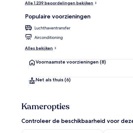
Alle 1.239 beoordelingen bekijken
Details aan 
Populaire voorzieningen
Luchthaventransfer
Airconditioning
Alles bekijken
Voornaamste voorzieningen
(8)
Net als thuis
(6)
Kameropties
Controleer de beschikbaarheid voor de
De beschikbaarheid controleren voor vanavond aug 
De beschikbaa