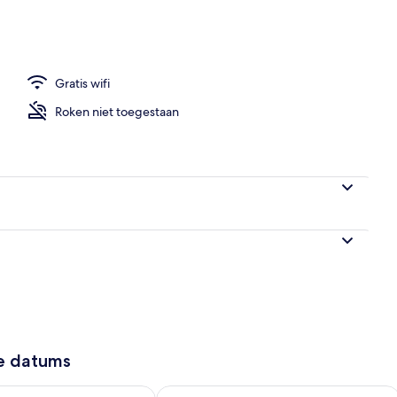
de binnenkant
Gratis wifi
Roken niet toegestaan
ze datums
6 - aug 7
rheid controleren voor morgen aug 7 - aug 8
De beschikbaarheid controleren voor