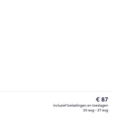
Bedden met traagschuimmatras, een m
De
€ 87
huidige
inclusief belastingen en toeslagen
prijs
26 aug - 27 aug
Premium suite | Bedden met traagschu
is
€ 87