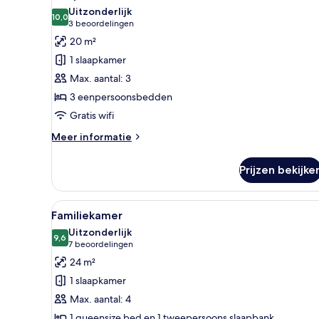
foto's
of
Uitzonderlijk
2
voor
10,0
10,0 van 10
(3
3 beoordelingen
eenpersoonsbedden
Driepersoonskamer
beoordelingen)
20 m²
laden
1 slaapkamer
Max. aantal: 3
3 eenpersoonsbedden
Gratis wifi
Meer
Meer informatie
details
over
Prijzen bekijke
Driepersoonskamer
Alle
Een hotelkamer met een groot 
11
Familiekamer
foto's
Uitzonderlijk
voor
9,6
9,6 van 10
(7
7 beoordelingen
Familiekamer
beoordelingen)
24 m²
laden
1 slaapkamer
Max. aantal: 4
1 queensize bed en 1 tweepersoons slaapbank