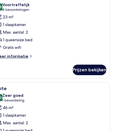
oto's
Voortreffelijk
oor
8
8,8 van 10
(8
8 beoordelingen
eluxe
beoordelingen)
23 m²
weepersoonskamer
1 slaapkamer
aden
Max. aantal: 2
1 queensize bed
Gratis wifi
eer
er informatie
tails
er
Prijzen bekijken
luxe
eepersoonskamer
n aan de muur bevestigde televisie en een houten vloer.
le
Een moderne slaapkamer met een groot bed, e
10
ite
oto's
Zeer goed
oor
0
8,0 van 10
(1
1 beoordeling
uite
beoordeling)
46 m²
aden
1 slaapkamer
Max. aantal: 2
1 queensize bed