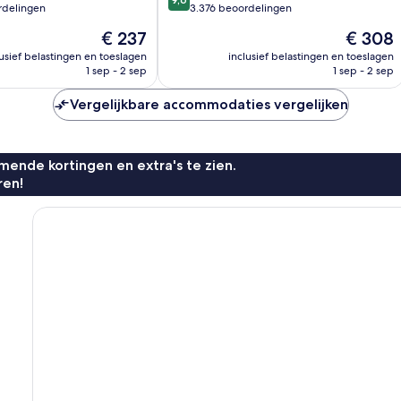
van
rdelingen
3.376 beoordelingen
10,
De
De
€ 237
€ 308
Uitzonderlijk,
prijs
prijs
3.376
lusief belastingen en toeslagen
inclusief belastingen en toeslagen
is
is
1 sep - 2 sep
1 sep - 2 sep
beoordelingen
€ 237
€ 308
n
Vergelijkbare accommodaties vergelijken
ende kortingen en extra's te zien.
ren!