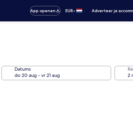
•
App openen
EUR
Adverteer je accom
Datums
Re