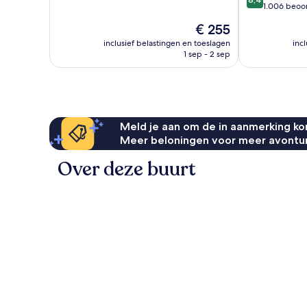
10,
van
1.006 beoo
Fantastisch,
10,
De
€ 255
1.013
Zeer
prijs
beoordelingen
goed,
inclusief belastingen en toeslagen
inc
is
1 sep - 2 sep
1.006
€ 255
beoordelinge
Meld je aan om de in aanmerking kom
Meer beloningen voor meer avontu
Over deze buurt