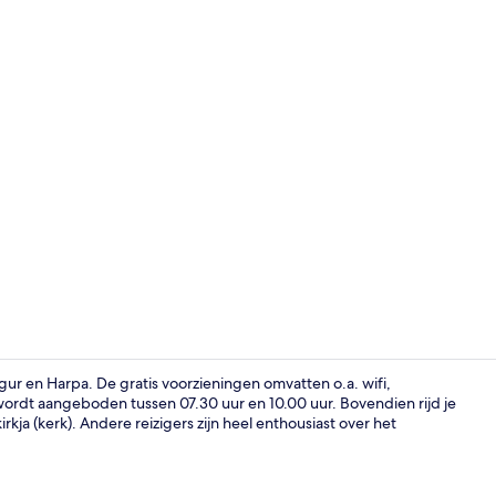
Zitruimte lo
gur en Harpa. De gratis voorzieningen omvatten o.a. wifi,
 wordt aangeboden tussen 07.30 uur en 10.00 uur. Bovendien rijd je
rkja (kerk). Andere reizigers zijn heel enthousiast over het
Receptie