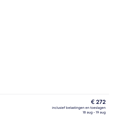
bby
Suite | Een bureau, geluiddichte muren, 
De
€ 272
huidige
inclusief belastingen en toeslagen
prijs
18 aug - 19 aug
Suite | Een bureau, geluiddichte muren, 
is
€ 272