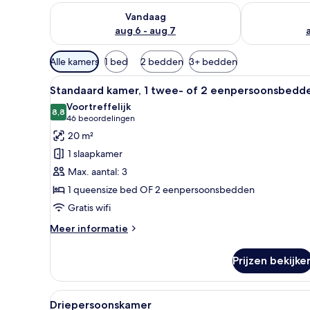
De beschikbaarheid controleren voor vanavond aug 
De beschikbaa
Vandaag
aug 6 - aug 7
Beschikbare
Alle kamers
1 bed
2 bedden
3+ bedden
filters
Alle
Twee eenpersoonsbedden met w
voor
10
Standaard kamer, 1 twee- of 2 eenpersoonsbedd
foto's
kamers
Voortreffelijk
voor
8,8
8,8 van 10
(46
46 beoordelingen
Standaard
beoordelingen)
20 m²
kamer,
1 slaapkamer
1
Max. aantal: 3
twee-
1 queensize bed OF 2 eenpersoonsbedden
of
Gratis wifi
2
eenpersoonsbedden
Meer
Meer informatie
laden
details
over
Prijzen bekijke
Standaard
kamer,
1
Alle
Een hotelkamer met twee bedde
4
twee-
Driepersoonskamer