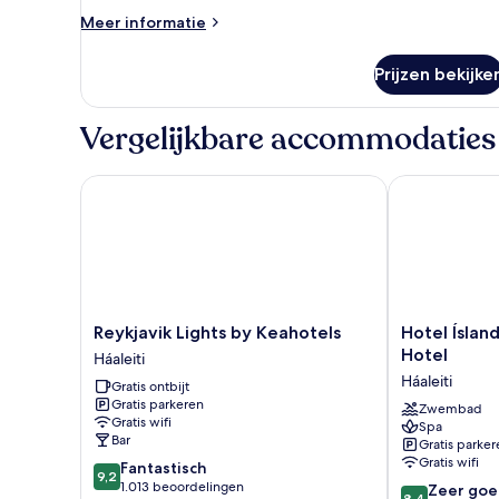
Meer
Meer informatie
details
over
Prijzen bekijke
Kamer
Vergelijkbare accommodaties
Reykjavik Lights by Keahotels
Hotel Ísland 
Reykjavik
Hotel
Reykjavik Lights by Keahotels
Hotel Íslan
Lights
Ísland
Hotel
Háaleiti
by
-
Háaleiti
Gratis ontbijt
Keahotels
Spa
Gratis parkeren
Háaleiti
&
Zwembad
Gratis wifi
Spa
Wellness
Bar
Gratis parker
Hotel
Gratis wifi
9.2
Fantastisch
Háaleiti
9,2
van
1.013 beoordelingen
8.4
Zeer goe
8,4