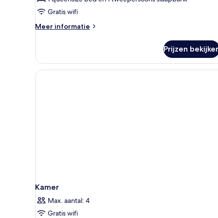
Gratis wifi
Meer
Meer informatie
details
over
Prijzen bekijke
Familiekamer
Kamer
Max. aantal: 4
Gratis wifi