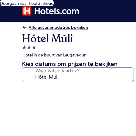
Doorgaan naar hoofdinhoud
Alle accommodaties bekijken
Hótel Múli
3.0-
sterrenaccommodatie
Hotel in de buurt van Laugavegur
Kies datums om prijzen te bekijken
Waar wil je naartoe?
Fotogalerie
voor
Hótel
Múli