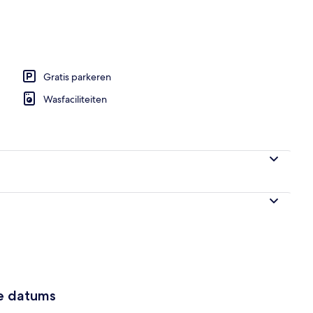
tinentaal ontbijt inbegrepen
Gratis parkeren
Wasfaciliteiten
ze datums