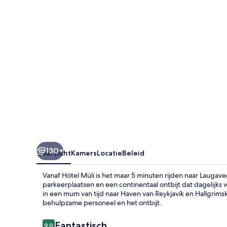
130+
Overzicht
Kamers
Locatie
Beleid
Vanaf Hótel Múli is het maar 5 minuten rijden naar Laugave
parkeerplaatsen en een continentaal ontbijt dat dagelijks
in een mum van tijd naar Haven van Reykjavík en Hallgrimski
behulpzame personeel en het ontbijt.
Beoordelingen
Fantastisch
9,0