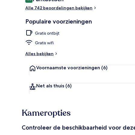
9,0 op 10 –
Alle 742 beoordelingen bekijken
Dagelijks con
Populaire voorzieningen
Gratis ontbijt
Gratis wifi
Alles bekijken
Voornaamste voorzieningen
(6)
Net als thuis
(6)
Kameropties
Controleer de beschikbaarheid voor de