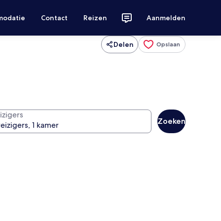
modatie
Contact
Reizen
Aanmelden
Delen
Opslaan
izigers
Zoeken