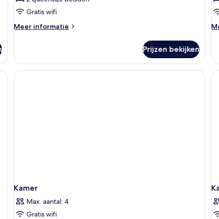
Gratis wifi
Meer
M
Meer informatie
Me
details
de
over
ov
n
Prijzen bekijken
Comfort
Su
tweepersoonskamer
Kamer
K
Max. aantal: 4
Gratis wifi