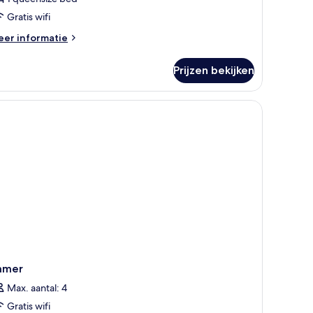
Gratis wifi
eer
er informatie
tails
er
Prijzen bekijken
ite
amer
Max. aantal: 4
Gratis wifi