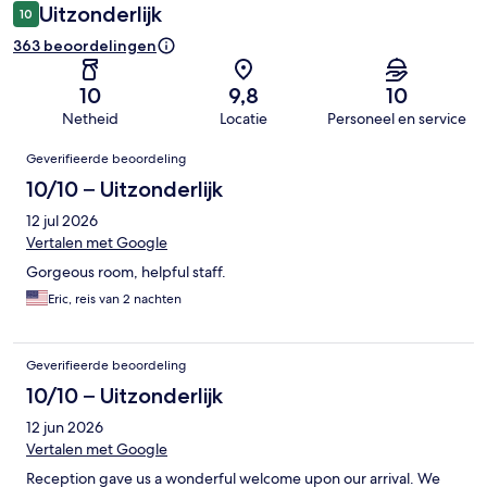
Uitzonderlijk
10
363 beoordelingen
10
9,8
10
Netheid
Locatie
Personeel en service
Beoordelingen
Geverifieerde beoordeling
10/10 – Uitzonderlijk
12 jul 2026
Vertalen met Google
Gorgeous room, helpful staff.
Eric, reis van 2 nachten
Geverifieerde beoordeling
10/10 – Uitzonderlijk
12 jun 2026
Vertalen met Google
Reception gave us a wonderful welcome upon our arrival. We