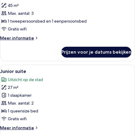
45 m²
Deluxe
studio
Max. aantal: 3
laden
1 tweepersoonsbed en 1 eenpersoonsbed
Gratis wifi
Meer
Meer informatie
details
over
Prijzen voor je datums bekijken
Deluxe
studio
Alle
Een hotelkamer met een bed, een stoe
16
Junior suite
foto's
Uitzicht op de stad
voor
27 m²
Junior
suite
1 slaapkamer
laden
Max. aantal: 2
1 queensize bed
Gratis wifi
Meer
Meer informatie
details