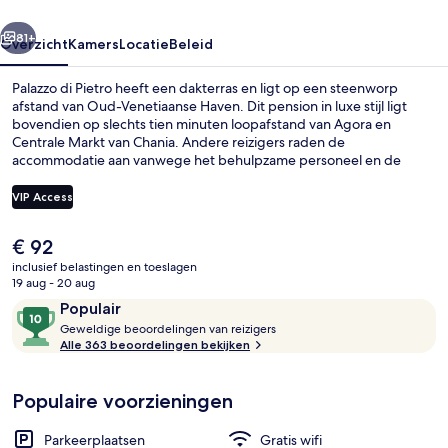
rige
Volgende
81+
Overzicht
Kamers
Locatie
Beleid
Palazzo di Pietro heeft een dakterras en ligt op een steenworp
afstand van Oud-Venetiaanse Haven. Dit pension in luxe stijl ligt
bovendien op slechts tien minuten loopafstand van Agora en
Centrale Markt van Chania. Andere reizigers raden de
accommodatie aan vanwege het behulpzame personeel en de
locatie.
VIP Access
De
€ 92
Deluxe studio | Terras
huidige
inclusief belastingen en toeslagen
prijs
19 aug - 20 aug
is
Beoordelingen
10
Populair
€ 92
G
van
Geweldige beoordelingen van reizigers
e
Alle 363 beoordelingen bekijken
10,
w
Populair
e
Populaire voorzieningen
l
d
i
Parkeerplaatsen
Gratis wifi