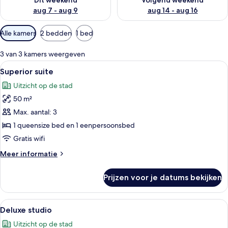
Dit weekend
Volgend weekend
i
aug 7 - aug 9
aug 14 - aug 16
g
e
Beschikbare
r
Alle kamers
2 bedden
1 bed
filters
s
voor
3 van 3 kamers weergeven
kamers
Alle
Een kamer met een groot bed, houten 
20
Superior suite
foto's
Uitzicht op de stad
voor
50 m²
Superior
suite
Max. aantal: 3
laden
1 queensize bed en 1 eenpersoonsbed
Gratis wifi
Meer
Meer informatie
details
over
Prijzen voor je datums bekijken
Superior
suite
Alle
Een slaapkamer met een houten hoofd
20
Deluxe studio
foto's
Uitzicht op de stad
voor