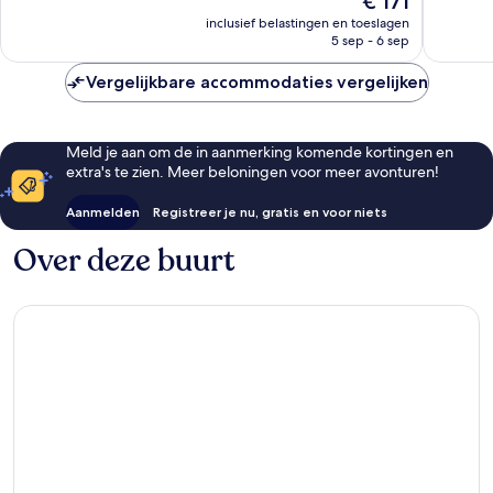
€ 171
Uitzonder
226
prijs
456
inclusief belastingen en toeslagen
beoordelingen
is
5 sep - 6 sep
beoorde
€ 171
Vergelijkbare accommodaties vergelijken
Meld je aan om de in aanmerking komende kortingen en
extra's te zien. Meer beloningen voor meer avonturen!
Aanmelden
Registreer je nu, gratis en voor niets
Over deze buurt