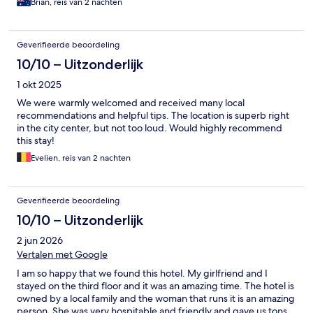
Brian, reis van 2 nachten
Geverifieerde beoordeling
10/10 – Uitzonderlijk
1 okt 2025
We were warmly welcomed and received many local
recommendations and helpful tips. The location is superb right
in the city center, but not too loud. Would highly recommend
this stay!
Evelien, reis van 2 nachten
Geverifieerde beoordeling
10/10 – Uitzonderlijk
2 jun 2026
Vertalen met Google
I am so happy that we found this hotel. My girlfriend and I
stayed on the third floor and it was an amazing time. The hotel is
owned by a local family and the woman that runs it is an amazing
person. She was very hospitable and friendly and gave us tons