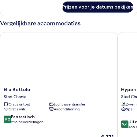
over
Prijzen voor je datums bekijken
Junior
suite
Vergelijkbare accommodaties
Elia Bettolo
Hyperion
Elia
Hyperio
Elia Bettolo
Hyperi
Bettolo
City
Stad Chania
Stad Ch
Stad
Hotel
Gratis ontbijt
Luchthaventransfer
Zwem
Chania
Stad
Gratis wifi
Airconditioning
Spa
Chania
9.2
Fantastisch
9,2
9.6
Uitz
van
226 beoordelingen
9,6
van
456 
10,
10,
Fantastisch,
De