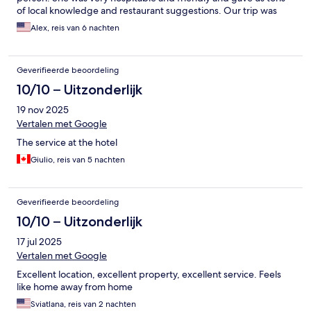
of local knowledge and restaurant suggestions. Our trip was
infinitely better because of her knowledge and wisdom of the
Alex, reis van 6 nachten
island she showed us what beaches what restaurants and what
areas to visit. I would highly recommend staying at this hotel.
Another thing that is perfect about this hotel is it’s located in the
Geverifieerde beoordeling
center of old town so you are right in the heart of everything.
One thing to note there is no elevator so just be prepared to
10/10 – Uitzonderlijk
carry your suitcases to your floor. It’s not a big deal. I just wanted
19 nov 2025
to put that out there because it matters to some people. When
we return to Crete, I will 100% stay at this hotel again.
Vertalen met Google
The service at the hotel
Giulio, reis van 5 nachten
Geverifieerde beoordeling
10/10 – Uitzonderlijk
17 jul 2025
Vertalen met Google
Excellent location, excellent property, excellent service. Feels
like home away from home
Sviatlana, reis van 2 nachten