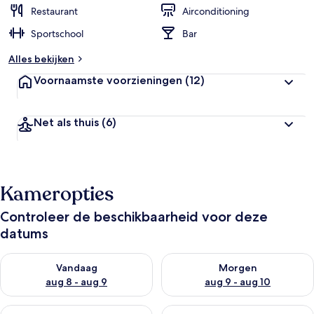
Restaurant
Airconditioning
b
Sportschool
Bar
e
o
Alles bekijken
o
r
Voornaamste voorzieningen
(12)
d
e
l
Net als thuis
(6)
i
n
g
e
n
Kameropties
v
a
Controleer de beschikbaarheid voor deze
n
datums
r
De beschikbaarheid controleren voor vanavond aug 8 - aug 9
De beschikbaarheid controler
e
Vandaag
Morgen
i
aug 8 - aug 9
aug 9 - aug 10
z
i
De beschikbaarheid controleren voor dit weekend aug 14 - au
De beschikbaarheid controler