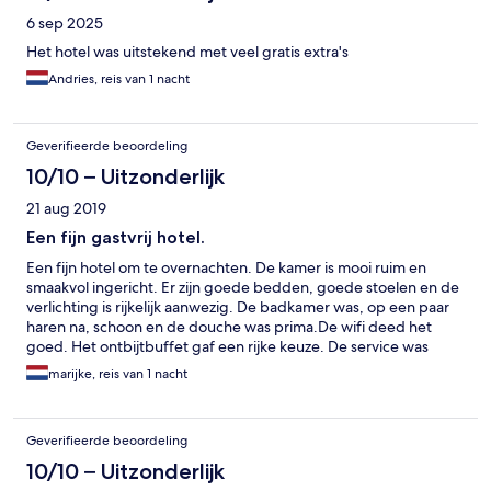
6 sep 2025
Het hotel was uitstekend met veel gratis extra's
Andries, reis van 1 nacht
Geverifieerde beoordeling
10/10 – Uitzonderlijk
21 aug 2019
Een fijn gastvrij hotel.
Een fijn hotel om te overnachten. De kamer is mooi ruim en
smaakvol ingericht. Er zijn goede bedden, goede stoelen en de
verlichting is rijkelijk aanwezig. De badkamer was, op een paar
haren na, schoon en de douche was prima.De wifi deed het
goed. Het ontbijtbuffet gaf een rijke keuze. De service was
goed, het personeel was vriendelijk en behulpzaam. Het is
marijke, reis van 1 nacht
plezierig dat je buiten op het terras aan het water kunt zitten en
dat er naast het hotel een goede eetgelegenheid is. Er zijn
genoeg parkeerplaatsen. Winkels in het centrum en Kunsthalle
Geverifieerde beoordeling
Emden zijn op loopafstand.
10/10 – Uitzonderlijk