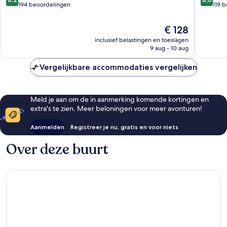
van
van
194 beoordelingen
119 
10,
10,
Zeer
Uitstek
De
€ 128
goed,
119
prijs
inclusief belastingen en toeslagen
194
beoorde
is
9 aug - 10 aug
beoordelingen
€ 128
Vergelijkbare accommodaties vergelijken
Meld je aan om de in aanmerking komende kortingen en
extra's te zien. Meer beloningen voor meer avonturen!
Aanmelden
Registreer je nu, gratis en voor niets
Over deze buurt