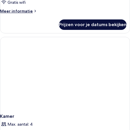
laden
Gratis wifi
Meer
Meer informatie
details
over
Prijzen voor je datums bekijken
Economy
eenpersoonskamer
Kamer
Max. aantal: 4