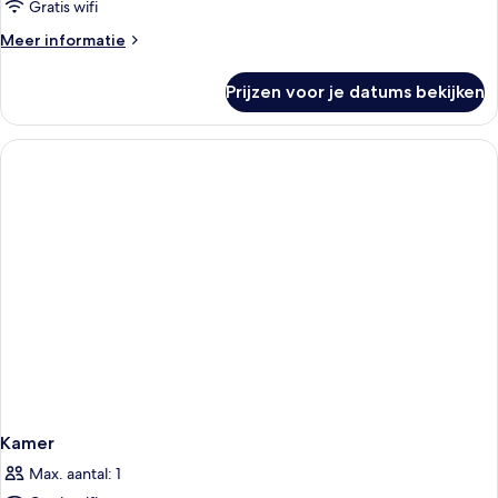
Gratis wifi
Meer
Meer informatie
details
over
Prijzen voor je datums bekijken
Kamer
Kamer
Max. aantal: 1