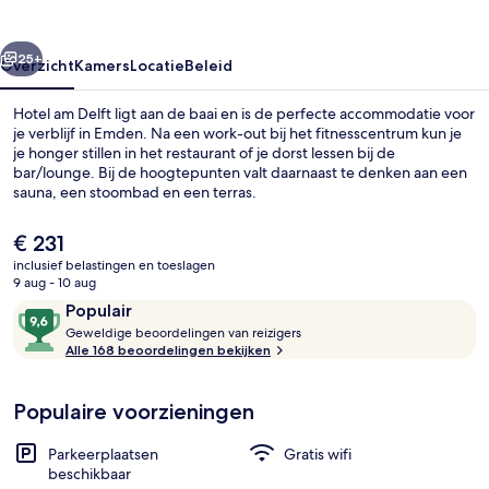
rige
Volgende
25+
Overzicht
Kamers
Locatie
Beleid
Hotel am Delft ligt aan de baai en is de perfecte accommodatie voor
je verblijf in Emden. Na een work-out bij het fitnesscentrum kun je
je honger stillen in het restaurant of je dorst lessen bij de
bar/lounge. Bij de hoogtepunten valt daarnaast te denken aan een
sauna, een stoombad en een terras.
De
€ 231
huidige
inclusief belastingen en toeslagen
prijs
9 aug - 10 aug
Exterieur
is
Beoordelingen
9,6
Populair
€ 231
G
van
Geweldige beoordelingen van reizigers
e
Alle 168 beoordelingen bekijken
10,
w
Populair
e
Populaire voorzieningen
l
d
i
Parkeerplaatsen
Gratis wifi
g
beschikbaar
e