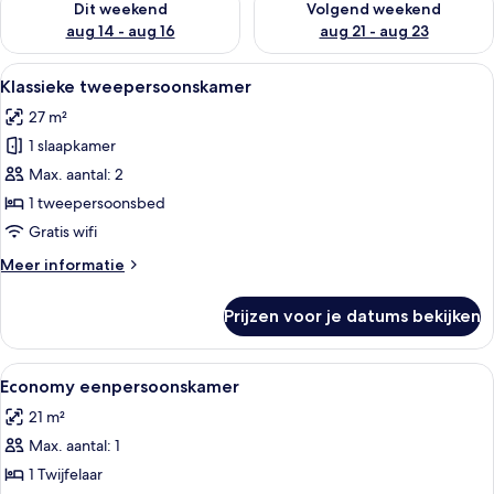
g
Dit weekend
Volgend weekend
e
aug 14 - aug 16
aug 21 - aug 23
r
s
Alle
Een hotelkamer met een bed, nachtkast
1
Klassieke tweepersoonskamer
foto's
27 m²
voor
1 slaapkamer
Klassieke
tweepersoonskamer
Max. aantal: 2
laden
1 tweepersoonsbed
Gratis wifi
Meer
Meer informatie
details
over
Prijzen voor je datums bekijken
Klassieke
tweepersoonskamer
Alle
Een hotelkamer met een bed, nachtkast
1
Economy eenpersoonskamer
foto's
21 m²
voor
Max. aantal: 1
Economy
eenpersoonskamer
1 Twijfelaar