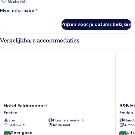
Gratis wifi
Meer
Meer informatie
details
over
Prijzen voor je datums bekijken
Kamer
Vergelijkbare accommodaties
Hotel Faldernpoort
B&B Hot
Hotel
B&B
Hotel Faldernpoort
B&B H
Faldernpoort
Hotel
Emden
Emden
Emden
Emden
Spa
Huisdiervriendelijk
Huisdi
Emden
Gratis wifi
Restaurant
Aircon
8.2
8.6
Zeer goed
Uit
8,2
8,6