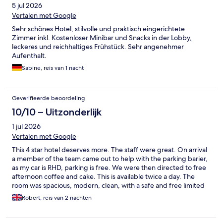
5 jul 2026
Vertalen met Google
Sehr schönes Hotel, stilvolle und praktisch eingerichtete
Zimmer inkl. Kostenloser Minibar und Snacks in der Lobby,
leckeres und reichhaltiges Frühstück. Sehr angenehmer
Aufenthalt.
Sabine, reis van 1 nacht
Geverifieerde beoordeling
10/10 – Uitzonderlijk
1 jul 2026
Vertalen met Google
This 4 star hotel deserves more. The staff were great. On arrival
a member of the team came out to help with the parking barier,
as my car is RHD, parking is free. We were then directed to free
afternoon coffee and cake. This is available twice a day. The
room was spacious, modern, clean, with a safe and free limited
mini bar, it also had air con, a bounus in a 36C heat wave.
Robert, reis van 2 nachten
Breakfast had everything and for evening the hotel has a good
well priced Italian restaurant attached. To finish our stay we
watch dragon boat racing from the patio overlooking the