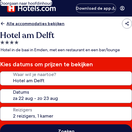
Doorgaan naar hoofdinhoud
Download de app
Alle accommodaties bekijken
Hotel am Delft
4.0-
sterrenaccommodatie
Hotel in de baai in Emden, met een restaurant en een bar/lounge
Kies datums om prijzen te bekijken
Waar wil je naartoe?
Datums
Reizigers
Zoeken