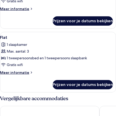
Twin
Gratis wifi
Room
Meer
Meer informatie
laden
details
over
Prijzen voor je datums bekijken
Standard
Twin
Room
Alle
Een hotelkamer met een bed, nachtkast
5
Flat
foto's
1 slaapkamer
voor
Max. aantal: 3
Flat
laden
1 tweepersoonsbed en 1 tweepersoons slaapbank
Gratis wifi
Meer
Meer informatie
details
over
Prijzen voor je datums bekijken
Flat
Vergelijkbare accommodaties
Pestana Rio Atlantica
PortoBay