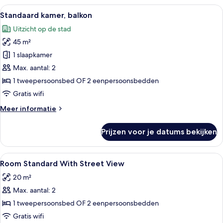
Alle
Een hotelkamer met twee bedden, een 
8
Standaard kamer, balkon
foto's
Uitzicht op de stad
voor
45 m²
Standaard
kamer,
1 slaapkamer
balkon
Max. aantal: 2
laden
1 tweepersoonsbed OF 2 eenpersoonsbedden
Gratis wifi
Meer
Meer informatie
details
over
Prijzen voor je datums bekijken
Standaard
kamer,
balkon
Alle
Een minibar, een kluis op de kamer, e
5
Room Standard With Street View
foto's
20 m²
voor
Max. aantal: 2
Room
Standard
1 tweepersoonsbed OF 2 eenpersoonsbedden
With
Gratis wifi