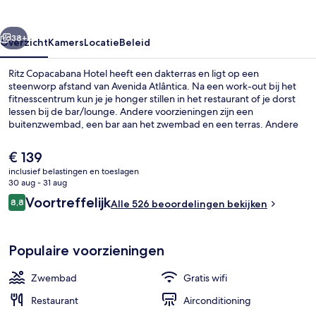
rige
Volgende
38+
Overzicht
Kamers
Locatie
Beleid
Ritz Copacabana Hotel heeft een dakterras en ligt op een
steenworp afstand van Avenida Atlântica. Na een work-out bij het
fitnesscentrum kun je je honger stillen in het restaurant of je dorst
lessen bij de bar/lounge. Andere voorzieningen zijn een
buitenzwembad, een bar aan het zwembad en een terras. Andere
reizigers waarderen het behulpzame personeel. Het openbaar
vervoer vind je op korte loopafstand: het is 6 minuten lopen naar
De
€ 139
Station Cantagalo en 10 minuten naar Metrostation Estação 1.
huidige
inclusief belastingen en toeslagen
prijs
30 aug - 31 aug
Restaurant
is
Beoordelingen
Voortreffelijk
8,8
Alle 526 beoordelingen bekijken
€ 139
8,8 op 10 –
Populaire voorzieningen
Zwembad
Gratis wifi
Restaurant
Airconditioning