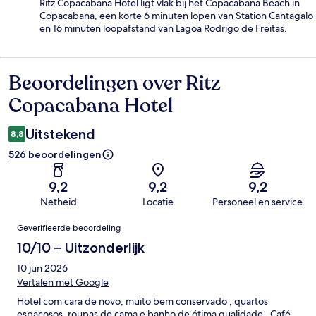
Ritz Copacabana Hotel ligt vlak bij het Copacabana Beach in
Copacabana, een korte 6 minuten lopen van Station Cantagalo
en 16 minuten loopafstand van Lagoa Rodrigo de Freitas.
Beoordelingen over Ritz
Beoordelingen
Copacabana Hotel
Uitstekend
8,8
526 beoordelingen
9,2
9,2
9,2
Netheid
Locatie
Personeel en service
Beoordelingen
Geverifieerde beoordeling
10/10 – Uitzonderlijk
10 jun 2026
Vertalen met Google
Hotel com cara de novo, muito bem conservado , quartos
espaçosos, roupas de cama e banho de ótima qualidade . Café