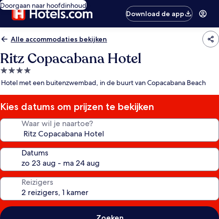
Doorgaan naar hoofdinhoud
Download de app
Alle accommodaties bekijken
Ritz Copacabana Hotel
4.0-
sterrenaccommodatie
Hotel met een buitenzwembad, in de buurt van Copacabana Beach
Kies datums om prijzen te bekijken
Waar wil je naartoe?
Datums
Reizigers
Zoeken