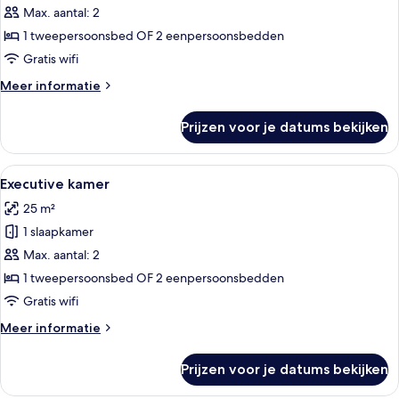
kamer,
Max. aantal: 2
balkon,
1 tweepersoonsbed OF 2 eenpersoonsbedden
uitzicht
Gratis wifi
op
Meer
Meer informatie
stad
details
laden
over
Prijzen voor je datums bekijken
Executive
kamer,
balkon,
Alle
Een moderne hotelkamer met een groot 
8
uitzicht
Executive kamer
foto's
op
25 m²
stad
voor
1 slaapkamer
Executive
kamer
Max. aantal: 2
laden
1 tweepersoonsbed OF 2 eenpersoonsbedden
Gratis wifi
Meer
Meer informatie
details
over
Prijzen voor je datums bekijken
Executive
kamer