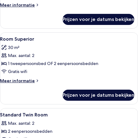
Street
Meer
Meer informatie
View
details
laden
over
Prijzen voor je datums bekijken
Room
Standard
With
Alle
Een minibar, een kluis op de kamer, e
8
Street
Room Superior
foto's
View
30 m²
voor
Max. aantal: 2
Room
Superior
1 tweepersoonsbed OF 2 eenpersoonsbedden
laden
Gratis wifi
Meer
Meer informatie
details
over
Prijzen voor je datums bekijken
Room
Superior
Alle
Buiten dineren
1
Standard Twin Room
foto's
Max. aantal: 2
voor
2 eenpersoonsbedden
Standard