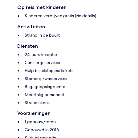
Op reis met kinderen
Kinderen verblijven gratis (zie details)
Activiteiten
Strand in de buurt
Diensten
24-uurs receptie
Conciërgeservices
Hulp bij uitstapjes/tickets
Stomerij-/wasservices
Bagageopslagruimte
Meertalig personeel
Strandlakens
Voorzieningen
1 gebouw/toren
Gebouwd in 2016
Kluis bij receptie