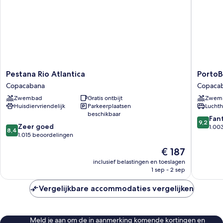
Pestana
PortoBa
Pestana Rio Atlantica
PortoB
Rio
Rio
Copacabana
Copaca
Atlantica
de
Zwembad
Gratis ontbijt
Zwem
Copacabana
Janeiro
Huisdiervriendelijk
Parkeerplaatsen
Luchth
Copaca
beschikbaar
9.2
Fan
9,2
8.4
Zeer goed
van
1.00
8,4
van
1.015 beoordelingen
10,
10,
Fantasti
De
€ 187
Zeer
1.003
prijs
goed,
inclusief belastingen en toeslagen
beoorde
is
1 sep - 2 sep
1.015
€ 187
beoordelingen
Vergelijkbare accommodaties vergelijken
Meld je aan om de in aanmerking komende kortingen en