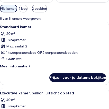
Beschikbare
Alle kamers
1 bed
2 bedden
filters
voor
8 van 8 kamers weergeven
kamers
Alle
Een hotelkamer met twee bedden, een 
7
Standaard kamer
foto's
20 m²
voor
1 slaapkamer
Standaard
kamer
Max. aantal: 2
laden
1 tweepersoonsbed OF 2 eenpersoonsbedden
Gratis wifi
Meer
Meer informatie
details
over
Prijzen voor je datums bekijken
Standaard
kamer
Alle
Een moderne hotelkamer met een groot 
10
Executive kamer, balkon, uitzicht op stad
foto's
40 m²
voor
1 slaapkamer
Executive