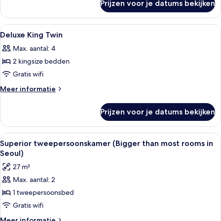
Prijzen voor je datums bekijken
Deluxe
Triple
Room
Alle
Geluiddichte muren, gratis wifi, bed
5
Deluxe King Twin
foto's
Max. aantal: 4
voor
2 kingsize bedden
Deluxe
King
Gratis wifi
Twin
Meer
Meer informatie
laden
details
over
Prijzen voor je datums bekijken
Deluxe
King
Twin
Alle
Een hotelkamer met een groot bed, een
4
Superior tweepersoonskamer (Bigger than most rooms in
foto's
Seoul)
voor
27 m²
Superior
Max. aantal: 2
tweepersoonskamer
1 tweepersoonsbed
(Bigger
than
Gratis wifi
most
Meer
Meer informatie