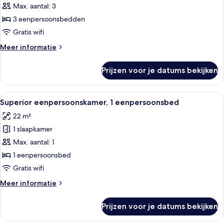
in
driepersoonskamer
Max. aantal: 3
Seoul)
laden
3 eenpersoonsbedden
Gratis wifi
Meer
Meer informatie
details
over
Prijzen voor je datums bekijken
Deluxe
driepersoonskamer
Alle
Een hotelkamer met een bed, een hou
4
Superior eenpersoonskamer, 1 eenpersoonsbed
foto's
22 m²
voor
1 slaapkamer
Superior
eenpersoonskamer,
Max. aantal: 1
1
1 eenpersoonsbed
eenpersoonsbed
Gratis wifi
laden
Meer
Meer informatie
details
over
Prijzen voor je datums bekijken
Superior
eenpersoonskamer,