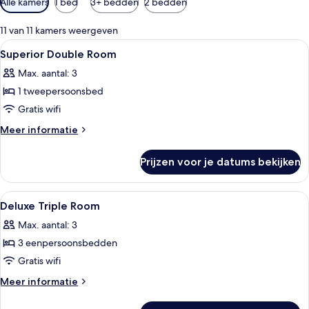
Alle kamers
1 bed
3+ bedden
2 bedden
filters
voor
11 van 11 kamers weergeven
kamers
Alle
Geluiddichte muren, gratis wifi, bed
20
Superior Double Room
foto's
Max. aantal: 3
voor
1 tweepersoonsbed
Superior
Double
Gratis wifi
Room
Meer
Meer informatie
laden
details
over
Prijzen voor je datums bekijken
Superior
Double
Room
Alle
Geluiddichte muren, gratis wifi, bed
3
Deluxe Triple Room
foto's
Max. aantal: 3
voor
3 eenpersoonsbedden
Deluxe
Triple
Gratis wifi
Room
Meer
Meer informatie
laden
details
over