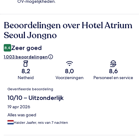
OV-mogelijkheden.
Beoordelingen over Hotel Atrium
Beoordelingen
Seoul Jongno
Zeer goed
8,4
1.003 beoordelingen
8,2
8,0
8,6
Netheid
Voorzieningen
Personeel en service
Beoordelingen
Geverifieerde beoordeling
10/10 – Uitzonderlijk
19 apr 2026
Alles was goed
Haider Jaafer, reis van 7 nachten