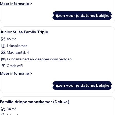
Meer
Meer informatie
details
over
Prijzen voor je datums bekijken
FamilieTwin
kamer
Alle
Een hotelkamer met twee bedden, elk
3
Junior Suite Family Triple
foto's
46 m²
voor
1 slaapkamer
Junior
Suite
Max. aantal: 4
Family
1 kingsize bed en 2 eenpersoonsbedden
Triple
Gratis wifi
laden
Meer
Meer informatie
details
over
Prijzen voor je datums bekijken
Junior
Suite
Family
Alle
Een hotelkamer met twee bedden, een 
4
Triple
Familie driepersoonskamer (Deluxe)
foto's
34 m²
voor