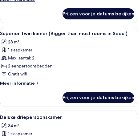
rooms
details
over
in
Prijzen voor je datums bekijken
Superior
Seoul)
tweepersoonskamer
laden
(Bigger
Alle
Een hotelkamer met twee bedden, een 
2
than
Superior Twin kamer (Bigger than most rooms in Seoul)
foto's
most
28 m²
rooms
voor
in
1 slaapkamer
Superior
Seoul)
Twin
Max. aantal: 2
kamer
2 eenpersoonsbedden
(Bigger
Gratis wifi
than
Meer
Meer informatie
most
details
rooms
over
Prijzen voor je datums bekijken
Superior
in
Twin
Seoul)
kamer
Alle
Een hotelkamer met twee bedden, een 
laden
5
(Bigger
Deluxe driepersoonskamer
foto's
than
34 m²
most
voor
rooms
1 slaapkamer
Deluxe