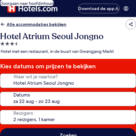
Doorgaan naar hoofdinhoud
Download de app
Alle accommodaties bekijken
Hotel Atrium Seoul Jongno
3.5-
sterrenaccommodatie
Hotel met een restaurant, in de buurt van Gwangjang Markt
Kies datums om prijzen te bekijken
Waar wil je naartoe?
Datums
Reizigers
Zoeken