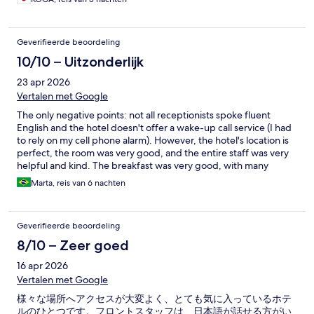
Geverifieerde beoordeling
10/10 – Uitzonderlijk
23 apr 2026
Vertalen met Google
The only negative points: not all receptionists spoke fluent
English and the hotel doesn't offer a wake-up call service (I had
to rely on my cell phone alarm). However, the hotel's location is
perfect, the room was very good, and the entire staff was very
helpful and kind. The breakfast was very good, with many
options. Overall, the review was very positive, and it's a place I
Marta, reis van 6 nachten
would stay again.
Geverifieerde beoordeling
8/10 – Zeer goed
16 apr 2026
Vertalen met Google
様々な場所へアクセスが大変よく、とても気に入っているホテ
ルのひとつです。フロントスタッフは、日本語が話せる方がい