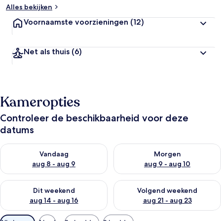
Alles bekijken
Voornaamste voorzieningen
(12)
Net als thuis
(6)
Kameropties
Controleer de beschikbaarheid voor deze
datums
De beschikbaarheid controleren voor vanavond aug 8 - aug 9
De beschikbaarheid controler
Vandaag
Morgen
aug 8 - aug 9
aug 9 - aug 10
De beschikbaarheid controleren voor dit weekend aug 14 - au
De beschikbaarheid controler
Dit weekend
Volgend weekend
aug 14 - aug 16
aug 21 - aug 23
Beschikbare