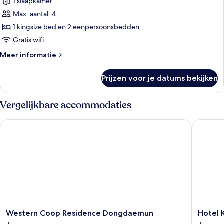
1 slaapkamer
Familie
driepersoonskamer
Max. aantal: 4
(Deluxe)
1 kingsize bed en 2 eenpersoonsbedden
laden
Gratis wifi
Meer
Meer informatie
details
over
Prijzen voor je datums bekijken
Familie
driepersoonskamer
(Deluxe)
Vergelijkbare accommodaties
Western Coop Residence Dongdaemun
Hotel K
Western
Hotel
Western Coop Residence Dongdaemun
Hotel 
Coop
Kukdo