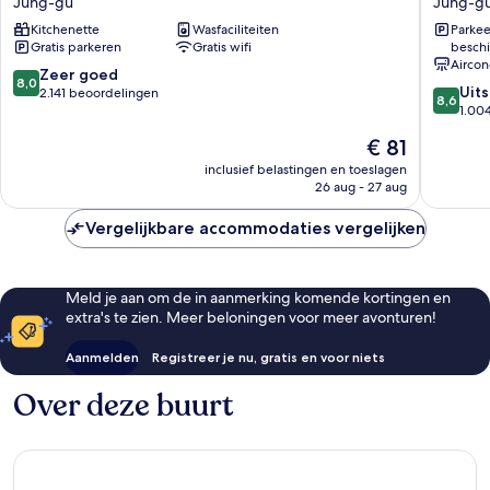
Jung-gu
Jung-g
Residence
Jung-
Kitchenette
Wasfaciliteiten
Parkee
Dongdaemun
gu
Gratis parkeren
Gratis wifi
beschi
Jung-
Aircon
gu
8.0
Zeer goed
8,0
8.6
Uit
van
2.141 beoordelingen
8,6
van
1.00
10,
10,
Zeer
De
€ 81
Uitstek
goed,
prijs
1.004
inclusief belastingen en toeslagen
2.141
is
26 aug - 27 aug
beoorde
beoordelingen
€ 81
Vergelijkbare accommodaties vergelijken
Meld je aan om de in aanmerking komende kortingen en
extra's te zien. Meer beloningen voor meer avonturen!
Aanmelden
Registreer je nu, gratis en voor niets
Over deze buurt