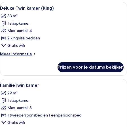
1
Alle
Een hotelkamer met twee bedden, elk 
3
eenpersoonsbed
Deluxe Twin kamer (King)
foto's
33 m²
voor
1 slaapkamer
Deluxe
Twin
Max. aantal: 4
kamer
2 kingsize bedden
(King)
Gratis wifi
laden
Meer
Meer informatie
details
over
Prijzen voor je datums bekijken
Deluxe
Twin
kamer
Alle
Geluiddichte muren, gratis wifi, bed
2
(King)
FamilieTwin kamer
foto's
29 m²
voor
1 slaapkamer
FamilieTwin
kamer
Max. aantal: 3
laden
1 tweepersoonsbed en 1 eenpersoonsbed
Gratis wifi