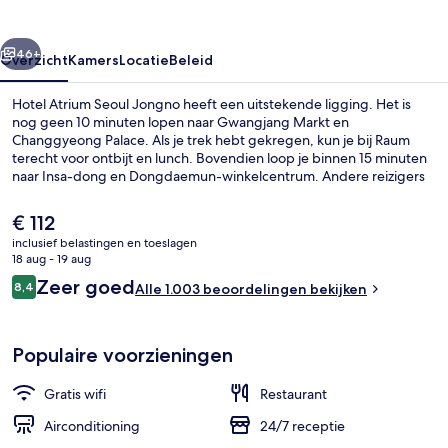
rige
Volgende
46+
Overzicht
Kamers
Locatie
Beleid
Hotel Atrium Seoul Jongno heeft een uitstekende ligging. Het is
nog geen 10 minuten lopen naar Gwangjang Markt en
Changgyeong Palace. Als je trek hebt gekregen, kun je bij Raum
terecht voor ontbijt en lunch. Bovendien loop je binnen 15 minuten
naar Insa-dong en Dongdaemun-winkelcentrum. Andere reizigers
waarderen de locatie voor de bezienswaardigheden en de
nabijheid van het openbaar vervoer: naar Station Jongno 5-ga loop
De
€ 112
je in 4 minuten en naar Station Euljiro 4-ga in 8 minuten.
huidige
inclusief belastingen en toeslagen
prijs
18 aug - 19 aug
Exterieur
is
Beoordelingen
Zeer goed
8,4
Alle 1.003 beoordelingen bekijken
€ 112
8,4 op 10 –
Populaire voorzieningen
Gratis wifi
Restaurant
Airconditioning
24/7 receptie