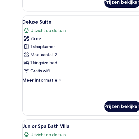
Prijzen bekijke
Deluxe
Double
or
Alle
Een moderne hotelkamer met ee
6
Twin
Deluxe Suite
foto's
Room
Uitzicht op de tuin
voor
75 m²
Deluxe
Suite
1 slaapkamer
laden
Max. aantal: 2
1 kingsize bed
Gratis wifi
Meer
Meer informatie
details
over
Deluxe
Suite
Prijzen bekijke
Alle
Een moderne hotelkamer met ee
5
Junior Spa Bath Villa
foto's
Uitzicht op de tuin
voor