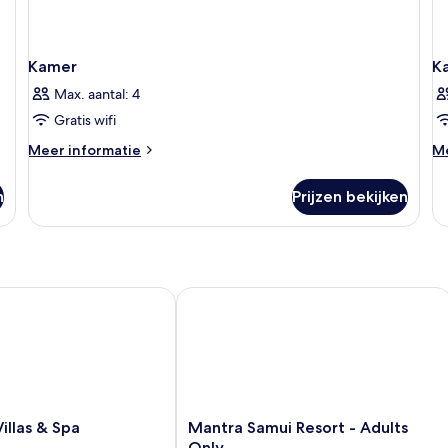
Kamer
K
Max. aantal: 4
Gratis wifi
Meer
M
Meer informatie
Me
details
de
over
ov
n
Prijzen bekijken
Kamer
K
las & Spa
Mantra Samui Resort - Adults Only
Mantra
illas & Spa
Mantra Samui Resort - Adults
Samui
Only