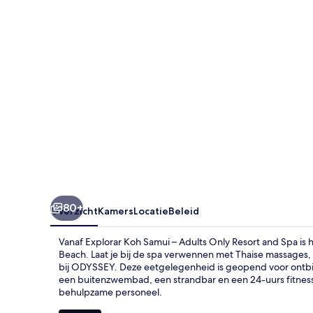
Adults
Only
Resort
and
Spa
80+
Overzicht
Kamers
Locatie
Beleid
Vanaf Explorar Koh Samui – Adults Only Resort and Spa is 
Beach. Laat je bij de spa verwennen met Thaise massages,
bij ODYSSEY. Deze eetgelegenheid is geopend voor ontbijt, lu
een buitenzwembad, een strandbar en een 24-uurs fitnessc
behulpzame personeel.