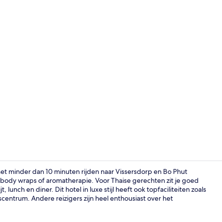
Video van a
het minder dan 10 minuten rijden naar Vissersdorp en Bo Phut
 body wraps of aromatherapie. Voor Thaise gerechten zit je goed
nch en diner. Dit hotel in luxe stijl heeft ook topfaciliteiten zoals
Een buitenz
entrum. Andere reizigers zijn heel enthousiast over het