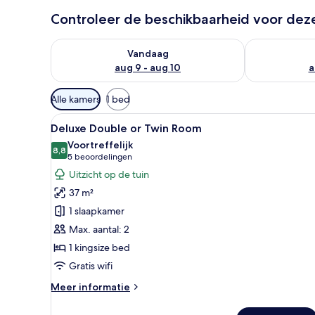
Controleer de beschikbaarheid voor de
De beschikbaarheid controleren voor vanavond aug 
De beschikbaa
Vandaag
aug 9 - aug 10
a
Beschikbare
Alle kamers
1 bed
filters
Alle
Hotelkamer met een groot bed, 
voor
5
Deluxe Double or Twin Room
foto's
kamers
Voortreffelijk
voor
8,8
8,8 van 10
(5
5 beoordelingen
Deluxe
beoordelingen)
Uitzicht op de tuin
Double
37 m²
or
1 slaapkamer
Twin
Max. aantal: 2
Room
1 kingsize bed
laden
Gratis wifi
Meer
Meer informatie
details
over