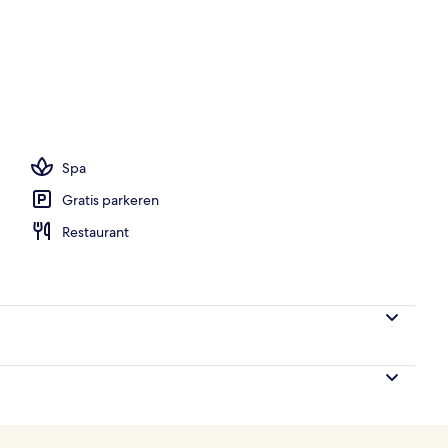
wembad, parasols voor strand/zwembad
Spa
Gratis parkeren
Restaurant