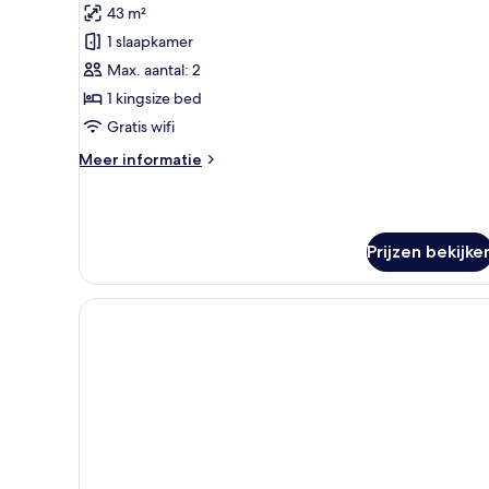
43 m²
Junior
Spa
1 slaapkamer
Bath
Max. aantal: 2
Villa
1 kingsize bed
laden
Gratis wifi
Meer
Meer informatie
details
over
Junior
Spa
Prijzen bekijke
Bath
Villa