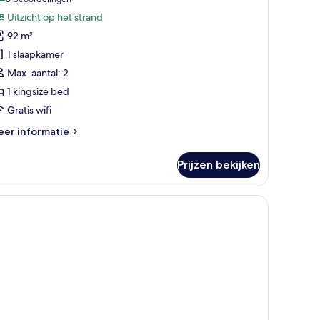
(5
eachfront
beoordelingen)
Uitzicht op het strand
ool
92 m²
lla
1 slaapkamer
aden
Max. aantal: 2
1 kingsize bed
Gratis wifi
eer
er informatie
tails
er
Prijzen bekijken
achfront
ol
lla