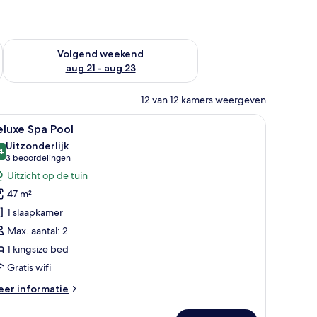
dit weekend aug 14 - aug 16
De beschikbaarheid controleren voor volgend weekend aug 2
Volgend weekend
aug 21 - aug 23
12 van 12 kamers weergeven
 bed, een bureau en uitzicht op zee.
le
Een moderne hotelkamer met een groot bed, e
5
luxe Spa Pool
oto's
Uitzonderlijk
oor
4
9,4 van 10
(3
3 beoordelingen
eluxe
beoordelingen)
Uitzicht op de tuin
pa
47 m²
ool
1 slaapkamer
aden
Max. aantal: 2
1 kingsize bed
Gratis wifi
eer
er informatie
tails
er