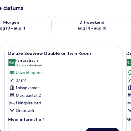
ze datums
9 - aug 10
rheid controleren voor morgen aug 10 - aug 11
De beschikbaarheid controleren voor 
Morgen
Dit weekend
ug 10 - aug 11
aug 14 - aug 16
een bureau met stoel, een televisie en uitzicht op het strand.
Alle
Een moderne hotelkamer met een groot
Al
5
Deluxe Seaview Double or Twin Room
De
foto's
f
Fantastisch
voor
9,0
v
9,
9,0 van 10
(12
12 beoordelingen
Deluxe
D
beoordelingen)
Uitzicht op zee
Seaview
S
37 m²
Double
P
1 slaapkamer
or
l
Max. aantal: 2
Twin
1 kingsize bed
Room
laden
Gratis wifi
Meer
M
Meer informatie
Me
details
de
over
ov