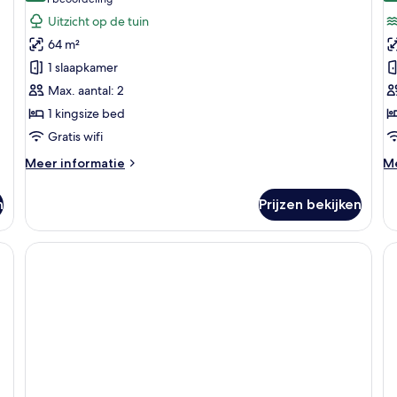
(1
Garden
B
beoordeling)
Uitzicht op de tuin
Pool
P
64 m²
Villa
Vi
1 slaapkamer
laden
l
Max. aantal: 2
1 kingsize bed
Gratis wifi
Meer
M
Meer informatie
Me
details
de
over
ov
n
Prijzen bekijken
Garden
Be
Pool
Po
Villa
Vi