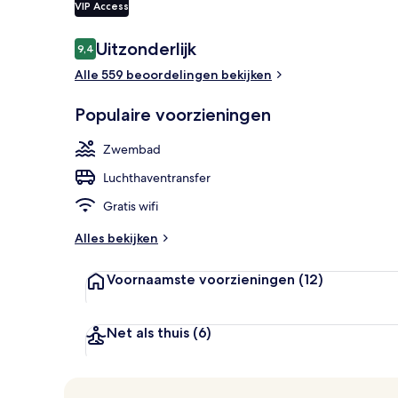
VIP Access
Beoordelingen
Uitzonderlijk
9,4
9,4 op 10 –
Een buitenz
Alle 559 beoordelingen bekijken
Populaire voorzieningen
Zwembad
Luchthaventransfer
Gratis wifi
Alles bekijken
Voornaamste voorzieningen
(12)
Net als thuis
(6)