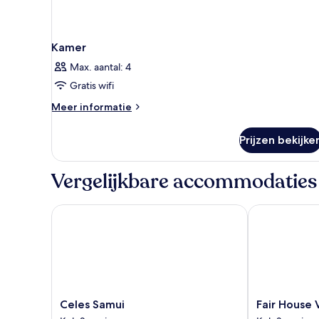
Kamer
Max. aantal: 4
Gratis wifi
Meer
Meer informatie
details
over
Prijzen bekijke
Kamer
Vergelijkbare accommodaties
Celes Samui
Fair House Vil
Celes
Fair
Celes Samui
Fair House V
Samui
House