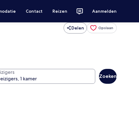
modatie
Contact
Reizen
Aanmelden
Delen
Opslaan
izigers
Zoeken