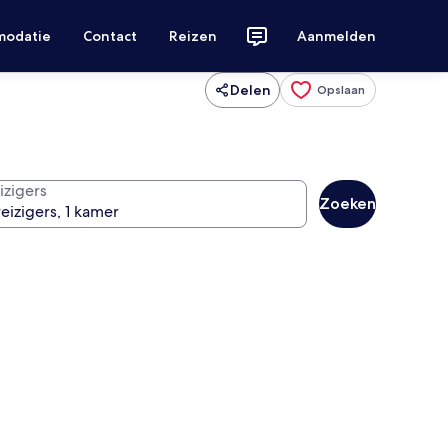
modatie
Contact
Reizen
Aanmelden
Delen
Opslaan
izigers
Zoeken