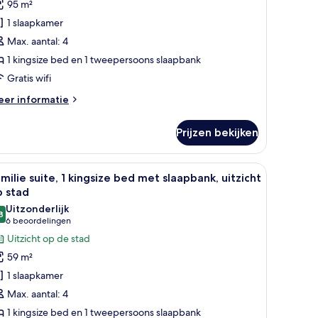
95 m²
ingsize
1 slaapkamer
ed
Max. aantal: 4
et
1 kingsize bed en 1 tweepersoons slaapbank
laapbank
aden
Gratis wifi
eer
er informatie
tails
er
Prijzen bekijken
ite,
ngsize
u en een minimalistische inrichting.
bureau, een stoel en een groot raam met gordijnen.
le
Een moderne hotelkamer met een groot raam dat 
7
ed
milie suite, 1 kingsize bed met slaapbank, uitzicht
oto's
et
p stad
aapbank
oor
Uitzonderlijk
8
amilie
9,8 van 10
(6
6 beoordelingen
ite,
beoordelingen)
Uitzicht op de stad
59 m²
ingsize
1 slaapkamer
ed
Max. aantal: 4
et
1 kingsize bed en 1 tweepersoons slaapbank
laapbank,