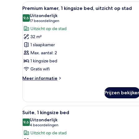
Alle
Een moderne hotelkamer met ee
8
Premium kamer, 1 kingsize bed, uitzicht op stad
foto's
Uitzonderlijk
voor
9,6
9,6 van 10
(17
17 beoordelingen
Premium
beoordelingen)
Uitzicht op de stad
kamer,
32 m²
1
1 slaapkamer
kingsize
Max. aantal: 2
bed,
1 kingsize bed
uitzicht
op
Gratis wifi
stad
Meer
Meer informatie
laden
details
over
Prijzen bekijke
Premium
kamer,
1
Alle
Een moderne hotelkamer met e
8
kingsize
Suite, 1 kingsize bed
foto's
bed,
Uitzonderlijk
uitzicht
voor
9,6
9,6 van 10
(4
4 beoordelingen
op
Suite,
beoordelingen)
Uitzicht op de stad
stad
1