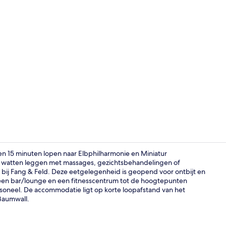
Video van m
n 15 minuten lopen naar Elbphilharmonie en Miniatur
e watten leggen met massages, gezichtsbehandelingen of
 bij Fang & Feld. Deze eetgelegenheid is geopend voor ontbijt en
Suite, 1 kin
, een bar/lounge en een fitnesscentrum tot de hoogtepunten
oneel. De accommodatie ligt op korte loopafstand van het
 Baumwall.