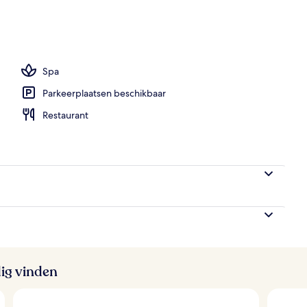
size bed, uitzicht op stad | Luxe beddengoed, een kluis op de kamer, een bu
Spa
Parkeerplaatsen beschikbaar
Restaurant
ig vinden