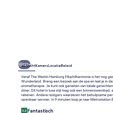
121+
Overzicht
Kamers
Locatie
Beleid
Vanaf The Westin Hamburg Elbphilharmonie is het nog gee
Wunderland. Breng een bezoek aan de spa en laat je in d
aromatherapie. Je kunt ook genieten van lokale gerechten
diner. Dit hotel in luxe stijl mag ook een binnenzwembad
rekenen. Andere reizigers waarderen het behulpzame pers
openbaar vervoer: in 9 minuten loop je naar Metrostation
Beoordelingen
Fantastisch
9,2
9,2 op 10 –