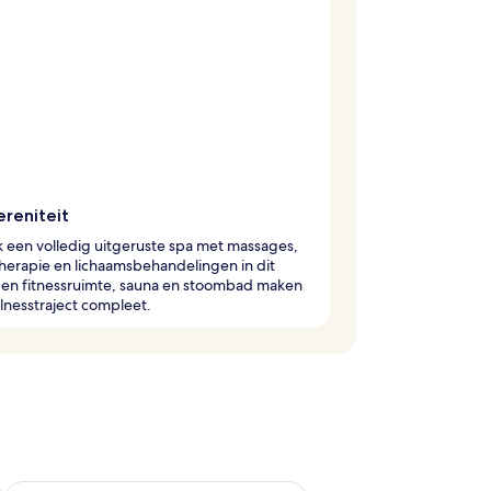
ereniteit
 een volledig uitgeruste spa met massages,
herapie en lichaamsbehandelingen in dit
Een fitnessruimte, sauna en stoombad maken
lnesstraject compleet.