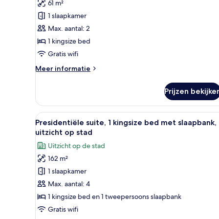
61 m²
kingsize
1 slaapkamer
bed
Max. aantal: 2
laden
1 kingsize bed
Gratis wifi
Meer
Meer informatie
details
over
Prijzen bekijke
Suite,
1
kingsize
Alle
Een moderne hotelkamer met een
12
bed
Presidentiële suite, 1 kingsize bed met slaapbank,
foto's
uitzicht op stad
voor
Uitzicht op de stad
Presidentiële
162 m²
suite,
1 slaapkamer
1
kingsize
Max. aantal: 4
bed
1 kingsize bed en 1 tweepersoons slaapbank
met
Gratis wifi
slaapbank,