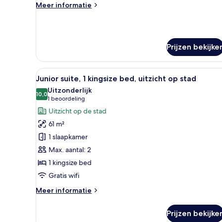
Meer
Meer informatie
uitzicht
details
op
over
Presidentiële
stad
suite,
laden
Prijzen bekijke
1
kingsize
bed
Alle
Een moderne hotelkamer met ui
met
9
Junior suite, 1 kingsize bed, uitzicht op stad
foto's
slaapbank,
Uitzonderlijk
uitzicht
voor
10,0
10,0 van 10
(1
1 beoordeling
op
Junior
beoordeling)
Uitzicht op de stad
stad
suite,
61 m²
1
1 slaapkamer
kingsize
Max. aantal: 2
bed,
1 kingsize bed
uitzicht
op
Gratis wifi
stad
Meer
Meer informatie
laden
details
over
Prijzen bekijke
Junior