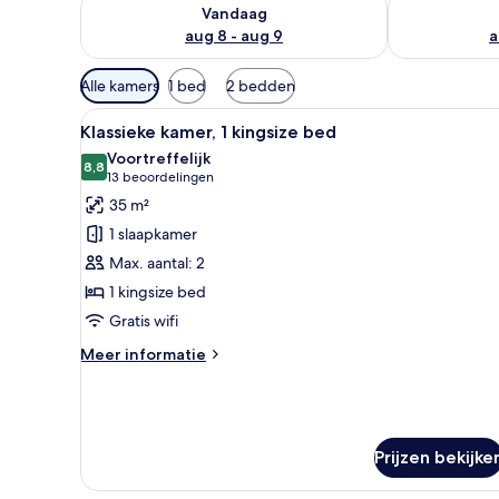
De beschikbaarheid controleren voor vanavond aug 
De beschikbaa
Vandaag
aug 8 - aug 9
a
Beschikbare
Alle kamers
1 bed
2 bedden
filters
Alle
Een moderne hotelkamer met ee
voor
8
Klassieke kamer, 1 kingsize bed
foto's
kamers
Voortreffelijk
voor
8,8
8,8 van 10
(13
13 beoordelingen
Klassieke
beoordelingen)
35 m²
kamer,
1 slaapkamer
1
Max. aantal: 2
kingsize
1 kingsize bed
bed
Gratis wifi
laden
Meer
Meer informatie
details
over
Klassieke
kamer,
1
Prijzen bekijke
kingsize
bed