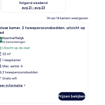
dit weekend aug 14 - aug 16
De beschikbaarheid controleren voor volgend weekend aug 2
Volgend weekend
aug 21 - aug 23
14 van 14 kamers weergeven
 bed, een badkamer met spiegel en wastafel, en uitzicht op een stadsbeeld
le
Een hotelkamer met twee bedden, een eettafel
8
eluxe kamer, 2 tweepersoonsbedden, uitzicht op
oto's
tad
oor
Voortreffelijk
8
eluxe
8,8 van 10
(20
20 beoordelingen
amer,
beoordelingen)
Uitzicht op de stad
32 m²
weepersoonsbedden,
1 slaapkamer
tzicht
Max. aantal: 4
p
2 tweepersoonsbedden
tad
Gratis wifi
aden
eer
er informatie
tails
er
Prijzen bekijken
luxe
mer,