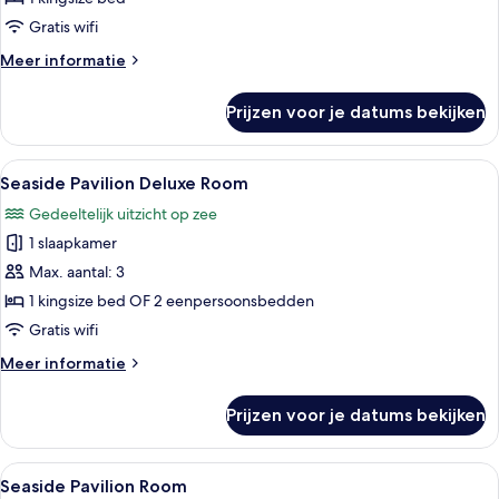
Gratis wifi
Meer
Meer informatie
details
over
Prijzen voor je datums bekijken
Sea
View
Villa
Alle
Een slaapkamer met een groot bed, een
10
Seaside Pavilion Deluxe Room
foto's
Gedeeltelijk uitzicht op zee
voor
1 slaapkamer
Seaside
Pavilion
Max. aantal: 3
Deluxe
1 kingsize bed OF 2 eenpersoonsbedden
Room
Gratis wifi
laden
Meer
Meer informatie
details
over
Prijzen voor je datums bekijken
Seaside
Pavilion
Deluxe
Alle
Ruime slaapkamer met een groot bed, 
7
Room
Seaside Pavilion Room