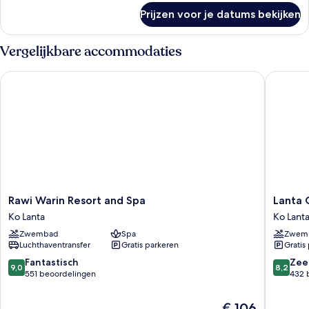
laden
over
Prijzen voor je datums bekijken
Lagoon
Pavilion
Room
Vergelijkbare accommodaties
with
Spa
Rawi Warin Resort and Spa
Lanta Ca
Bath
Rawi
Lanta
Rawi Warin Resort and Spa
Lanta 
Warin
Casuari
Ko Lanta
Ko Lant
Resort
Beach
Zwembad
Spa
Zwem
and
Resort
Luchthaventransfer
Gratis parkeren
Gratis
Spa
Ko
Ko
Lanta
9.0
8.2
Fantastisch
Zee
9,0
8,2
Lanta
van
van
551 beoordelingen
432 
10,
10,
Fantastisch,
Zeer
De
€ 106