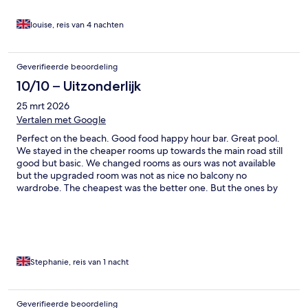
louise, reis van 4 nachten
Geverifieerde beoordeling
10/10 – Uitzonderlijk
25 mrt 2026
Vertalen met Google
Perfect on the beach. Good food happy hour bar. Great pool.
We stayed in the cheaper rooms up towards the main road still
good but basic. We changed rooms as ours was not available
but the upgraded room was not as nice no balcony no
wardrobe. The cheapest was the better one. But the ones by
the beach looked amazing. Koh lanta was my favourite place.
And we really loved our time here. 7/11 opposite hotel and an
fantastic pizza restaurant too
Stephanie, reis van 1 nacht
Geverifieerde beoordeling