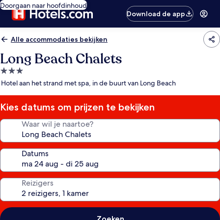
Doorgaan naar hoofdinhoud
Download de app
Alle accommodaties bekijken
Long Beach Chalets
3.0-
sterrenaccommodatie
Hotel aan het strand met spa, in de buurt van Long Beach
Kies datums om prijzen te bekijken
Waar wil je naartoe?
Datums
Reizigers
Zoeken