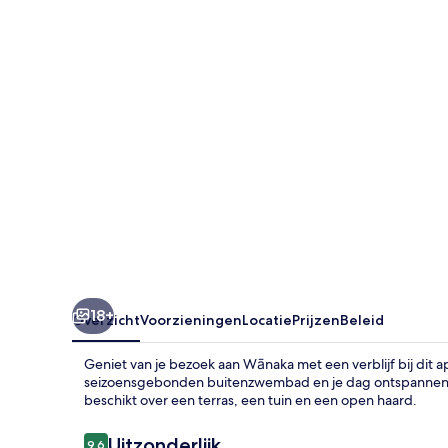
18+
Overzicht
Voorzieningen
Locatie
Prijzen
Beleid
Geniet van je bezoek aan Wānaka met een verblijf bij dit 
seizoensgebonden buitenzwembad en je dag ontspannen 
beschikt over een terras, een tuin en een open haard.
Beoordelingen
Uitzonderlijk
9,6