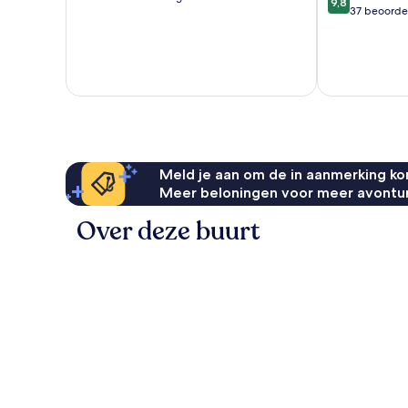
9,8
van
37 beoorde
10,
10,
Uitzonderlijk,
Uitzonderlijk,
436
37
beoordelingen
beoordelinge
Meld je aan om de in aanmerking kom
Meer beloningen voor meer avontu
Over deze buurt