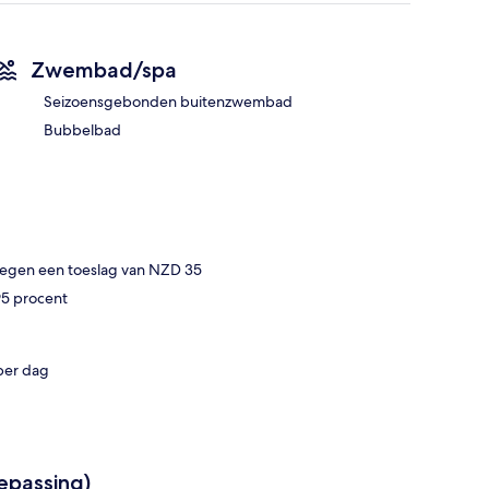
Zwembad/spa
Seizoensgebonden buitenzwembad
Bubbelbad
 tegen een toeslag van NZD 35
95 procent
per dag
epassing)