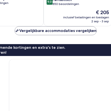
9,0
lingen
van
Wanaka
850 beoordelingen
10,
De
€ 205
Fantastisch,
prijs
850
inclusief belastingen en toeslagen
is
n
2 sep - 3 sep
beoordelingen
€ 205
Vergelijkbare accommodaties vergelijken
ende kortingen en extra's te zien.
ren!