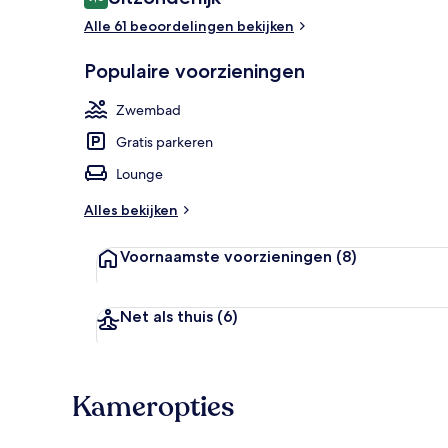
9,6 op 10 –
Alle 61 beoordelingen bekijken
Populaire voorzieningen
Kameruitzich
Zwembad
Gratis parkeren
Lounge
Alles bekijken
Voornaamste voorzieningen
(8)
Net als thuis
(6)
Kameropties