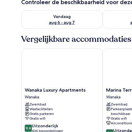
Controleer de beschikbaarheid voor de
De beschikbaarheid controleren voor vanavond aug 
De beschikbaa
Vandaag
aug 6 - aug 7
Vergelijkbare accommodaties
Wanaka Luxury Apartments
Marina Terra
Wanaka
Marina
Wanaka Luxury Apartments
Marina Ter
Luxury
Terrace
Wanaka
Wanaka
Apartments
Apartments
Zwembad
Zwembad
Wanaka
Wanaka
Wasfaciliteiten
Parkeerplaat
Gratis parkeren
beschikbaar
Gratis wifi
Gratis wifi
Aircondition
9.4
Uitzonderlijk
9,4
9.8
Uitzonder
van
436 beoordelingen