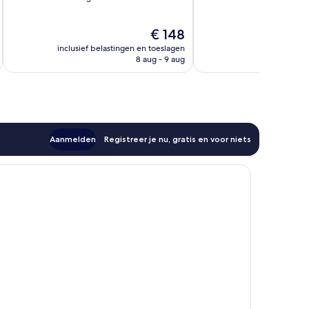
10,
10,
Fantastisch,
Uitzonderlijk,
De
€ 148
389
235
prijs
beoordelingen
beoordelingen
inclusief belastingen en toeslagen
is
8 aug - 9 aug
€ 148
Aanmelden
Registreer je nu, gratis en voor niets