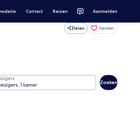
modatie
Contact
Reizen
Aanmelden
Delen
Opslaan
izigers
Zoeken