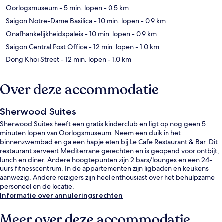
Oorlogsmuseum
- 5 min. lopen
- 0.5 km
Saigon Notre-Dame Basilica
- 10 min. lopen
- 0.9 km
Onafhankelijkheidspaleis
- 10 min. lopen
- 0.9 km
Saigon Central Post Office
- 12 min. lopen
- 1.0 km
Dong Khoi Street
- 12 min. lopen
- 1.0 km
Over deze accommodatie
Sherwood Suites
Sherwood Suites heeft een gratis kinderclub en ligt op nog geen 5
minuten lopen van Oorlogsmuseum. Neem een duik in het
binnenzwembad en ga een hapje eten bij Le Cafe Restaurant & Bar. Dit
restaurant serveert Mediterrane gerechten en is geopend voor ontbijt,
lunch en diner. Andere hoogtepunten zijn 2 bars/lounges en een 24-
uurs fitnesscentrum. In de appartementen zijn ligbaden en keukens
aanwezig. Andere reizigers zijn heel enthousiast over het behulpzame
personeel en de locatie.
Informatie over annuleringsrechten
Meer over deze accommodatie