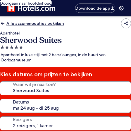
Doorgaan naar hoofdinhoud
Download de app
Alle accommodaties bekijken
Aparthotel
Sherwood Suites
5.0-
sterrenaccommodatie
Aparthotel in luxe stijl met 2 bars/lounges, in de buurt van
Oorlogsmuseum
Kies datums om prijzen te bekijken
Waar wil je naartoe?
Datums
Reizigers