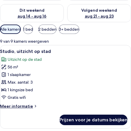
De beschikbaarheid controleren voor dit weekend aug 14 - au
De beschikbaarheid controler
Dit weekend
Volgend weekend
aug 14 - aug 16
aug 21 - aug 23
Beschikbare
Alle kamers
1 bed
2 bedden
3+ bedden
filters
voor
9 van 9 kamers weergeven
kamers
Alle
Een moderne hotelkamer met een groo
6
Studio, uitzicht op stad
foto's
Uitzicht op de stad
voor
56 m²
Studio,
uitzicht
1 slaapkamer
op
Max. aantal: 3
stad
1 kingsize bed
laden
Gratis wifi
Meer
Meer informatie
details
over
Prijzen voor je datums bekijken
Studio,
uitzicht