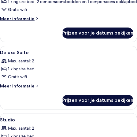
op
1 kingsize bed, 2 eenpersoonsbedden en 1 eenpersoons opklapbed
stad
Gratis wifi
laden
Meer
Meer informatie
details
over
Prijzen voor je datums bekijken
Grand
suite,
uitzicht
Alle
Luxe beddengoed, een kluis op de ka
6
op
Deluxe Suite
foto's
stad
Max. aantal: 2
voor
1 kingsize bed
Deluxe
Suite
Gratis wifi
laden
Meer
Meer informatie
details
over
Prijzen voor je datums bekijken
Deluxe
Suite
Alle
Luxe beddengoed, een kluis op de ka
5
Studio
foto's
Max. aantal: 2
voor
1 kingsize bed