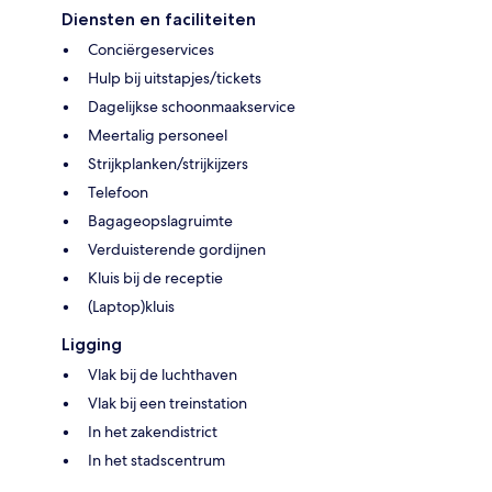
Diensten en faciliteiten
Conciërgeservices
Hulp bij uitstapjes/tickets
Dagelijkse schoonmaakservice
Meertalig personeel
Strijkplanken/strijkijzers
Telefoon
Bagageopslagruimte
Verduisterende gordijnen
Kluis bij de receptie
(Laptop)kluis
Ligging
Vlak bij de luchthaven
Vlak bij een treinstation
In het zakendistrict
In het stadscentrum