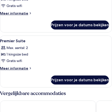
Studio
laden
Gratis wifi
Meer
Meer informatie
details
over
Prijzen voor je datums bekijken
Studio
Alle
Luxe beddengoed, een kluis op de ka
7
Premier Suite
foto's
Max. aantal: 2
voor
1 kingsize bed
Premier
Suite
Gratis wifi
laden
Meer
Meer informatie
details
over
Prijzen voor je datums bekijken
Premier
Suite
Vergelijkbare accommodaties
Sherwood Residence
Sedona S