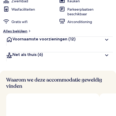
Zwembad
Keuken
g
e
Wasfaciliteiten
Parkeerplaatsen
beschikbaar
b
Gratis wifi
Airconditioning
e
o
Alles bekijken
o
r
Voornaamste voorzieningen
(12)
d
e
l
Net als thuis
(6)
i
n
g
e
n
Waarom we deze accommodatie geweldig
v
vinden
a
n
r
e
i