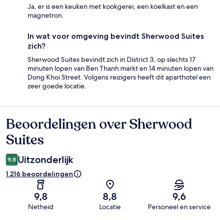
Ja, er is een keuken met kookgerei, een koelkast en een
magnetron.
In wat voor omgeving bevindt Sherwood Suites
zich?
Sherwood Suites bevindt zich in District 3, op slechts 17
minuten lopen van Ben Thanh markt en 14 minuten lopen van
Dong Khoi Street. Volgens reizigers heeft dit aparthotel een
zeer goede locatie.
Beoordelingen over Sherwood
Beoordelingen
Suites
Uitzonderlijk
9,8
1.216 beoordelingen
9,8
8,8
9,6
Netheid
Locatie
Personeel en service