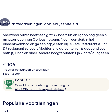
rige
Volgende
95+
Overzicht
Voorzieningen
Locatie
Prijzen
Beleid
Sherwood Suites heeft een gratis kinderclub en ligt op nog geen 5
minuten lopen van Oorlogsmuseum. Neem een duik in het
binnenzwembad en ga een hapje eten bij Le Cafe Restaurant & Bar.
Dit restaurant serveert Mediterrane gerechten en is geopend voor
ontbijt, lunch en diner. Andere hoogtepunten zijn 2 bars/lounges en
een 24-uurs fitnesscentrum. In de appartementen zijn ligbaden en
keukens aanwezig. Andere reizigers zijn heel enthousiast over het
De
€ 106
behulpzame personeel en de locatie.
huidige
inclusief belastingen en toeslagen
prijs
1 sep - 2 sep
Exterieur
is
Beoordelingen
9,8
Populair
€ 106
G
van
Geweldige beoordelingen van reizigers
e
Alle 1.216 beoordelingen bekijken
10,
w
Populair
e
Populaire voorzieningen
l
d
i