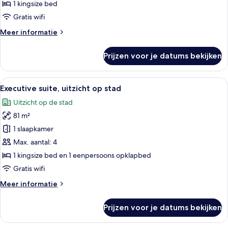
kingsize
1 kingsize bed
bed,
Gratis wifi
uitzicht
Meer
Meer informatie
op
details
stad
over
Prijzen voor je datums bekijken
laden
Premier
suite,
1
Alle
Een moderne hotelkamer met een groot
9
kingsize
Executive suite, uitzicht op stad
foto's
bed,
Uitzicht op de stad
uitzicht
voor
op
81 m²
Executive
stad
suite,
1 slaapkamer
uitzicht
Max. aantal: 4
op
1 kingsize bed en 1 eenpersoons opklapbed
stad
Gratis wifi
laden
Meer
Meer informatie
details
over
Prijzen voor je datums bekijken
Executive
suite,