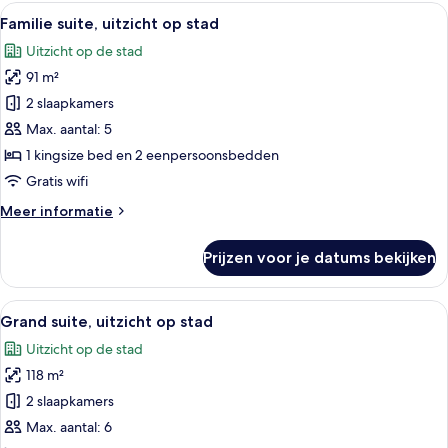
uitzicht
Alle
Een moderne hotelkamer met een groot
9
op
Familie suite, uitzicht op stad
foto's
stad
Uitzicht op de stad
voor
91 m²
Familie
suite,
2 slaapkamers
uitzicht
Max. aantal: 5
op
1 kingsize bed en 2 eenpersoonsbedden
stad
Gratis wifi
laden
Meer
Meer informatie
details
over
Prijzen voor je datums bekijken
Familie
suite,
uitzicht
Alle
Een moderne hotelkamer met een groot 
14
op
Grand suite, uitzicht op stad
foto's
stad
Uitzicht op de stad
voor
118 m²
Grand
suite,
2 slaapkamers
uitzicht
Max. aantal: 6