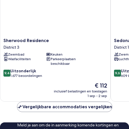
Sherwood
Sedona
Sherwood Residence
Sedona
Residence
Suites
District 3
District 1
District
Ho
Zwembad
Keuken
Zwem
3
Chi
Wasfaciliteiten
Parkeerplaatsen
Luchth
Minh
beschikbaar
City
9.4
9.6
Uitzonderlijk
District
Uitz
9,4
9,6
van
van
1.677 beoordelingen
1
609 
10,
10,
De
€ 112
Uitzonderlijk,
Uitzonder
prijs
1.677
609
inclusief belastingen en toeslagen
is
1 sep - 2 sep
beoordelingen
beoorde
€ 112
Vergelijkbare accommodaties vergelijken
Meld je aan om de in aanmerking komende kortingen en