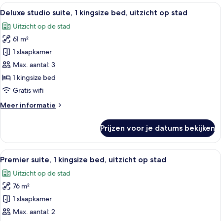
op
Alle
Een moderne hotelkamer met een bank,
7
stad
Deluxe studio suite, 1 kingsize bed, uitzicht op stad
foto's
Uitzicht op de stad
voor
61 m²
Deluxe
studio
1 slaapkamer
suite,
Max. aantal: 3
1
1 kingsize bed
kingsize
Gratis wifi
bed,
Meer
Meer informatie
uitzicht
details
op
over
Prijzen voor je datums bekijken
stad
Deluxe
studio
laden
suite,
Alle
Een moderne slaapkamer met een groo
6
1
Premier suite, 1 kingsize bed, uitzicht op stad
foto's
kingsize
Uitzicht op de stad
bed,
voor
uitzicht
76 m²
Premier
op
suite,
1 slaapkamer
stad
1
Max. aantal: 2