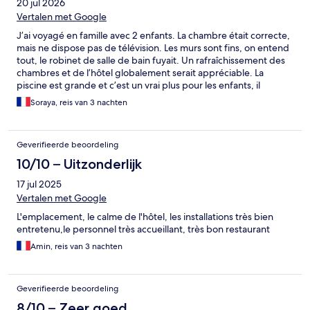
20 jul 2026
Vertalen met Google
J’ai voyagé en famille avec 2 enfants. La chambre était correcte,
mais ne dispose pas de télévision. Les murs sont fins, on entend
tout, le robinet de salle de bain fuyait. Un rafraîchissement des
chambres et de l’hôtel globalement serait appréciable. La
piscine est grande et c’est un vrai plus pour les enfants, il
manque toutefois des transats. Le restaurant est passable, le
Soraya, reis van 3 nachten
service est long, nous avons attendu 1h pour un plat, les plats
n’arrivent pas tous en même temps du coup certains mangent
pendant que les autres regardent… pas ouf ! La literie n’est pas
Geverifieerde beoordeling
très confortable. Sinon la plage est magnifique. Le petit
déjeuner est correct.
10/10 – Uitzonderlijk
17 jul 2025
Vertalen met Google
L'emplacement, le calme de l'hôtel, les installations très bien
entretenu,le personnel très accueillant, très bon restaurant
Amin, reis van 3 nachten
Geverifieerde beoordeling
8/10 – Zeer goed