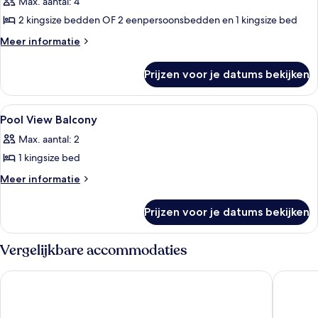
Max. aantal: 4
voor
2 kingsize bedden OF 2 eenpersoonsbedden en 1 kingsize bed
Family
Supreme
Meer
Meer informatie
details
laden
over
Prijzen voor je datums bekijken
Family
Supreme
Alle
Een hotelkamer met een houten hoof
12
Pool View Balcony
foto's
Max. aantal: 2
voor
1 kingsize bed
Pool
View
Meer
Meer informatie
details
Balcony
over
laden
Prijzen voor je datums bekijken
Pool
View
Balcony
Vergelijkbare accommodaties
Perhentian Island Resort
The Bara