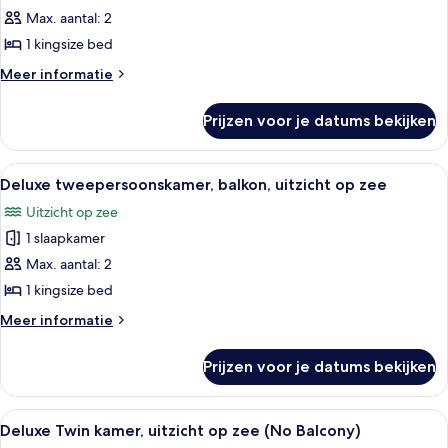
Deluxe
Max. aantal: 2
tweepersoonskamer,
1 kingsize bed
1
kingsize
Meer
Meer informatie
details
bed,
over
balkon,
Prijzen voor je datums bekijken
Deluxe
uitzicht
tweepersoonskamer,
op
1
Alle
Uitzicht op het strand vanaf een hout
9
kingsize
zwembad
Deluxe tweepersoonskamer, balkon, uitzicht op zee
foto's
bed,
laden
Uitzicht op zee
balkon,
voor
uitzicht
1 slaapkamer
Deluxe
op
tweepersoonskamer,
Max. aantal: 2
zwembad
balkon,
1 kingsize bed
uitzicht
Meer
Meer informatie
op
details
zee
over
Prijzen voor je datums bekijken
Deluxe
laden
tweepersoonskamer,
balkon,
Alle
Een hotelkamer met twee bedden, een
6
uitzicht
Deluxe Twin kamer, uitzicht op zee (No Balcony)
foto's
op