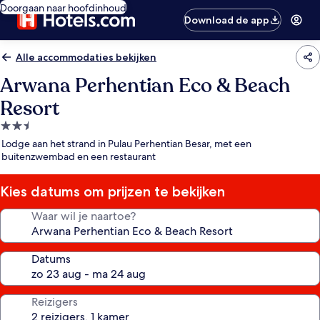
Doorgaan naar hoofdinhoud
Download de app
Alle accommodaties bekijken
Arwana Perhentian Eco & Beach
Resort
2.5-
sterrenaccommodatie
Lodge aan het strand in Pulau Perhentian Besar, met een
buitenzwembad en een restaurant
Kies datums om prijzen te bekijken
Waar wil je naartoe?
Datums
Reizigers