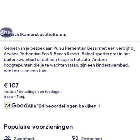
&
Beach
Resort
rige
Volgende
78+
Overzicht
Kamers
Locatie
Beleid
Geniet van je bezoek aan Pulau Perhentian Besar met een verblijf bij
Arwana Perhentian Eco & Beach Resort. Beleef spetterpret in het
buitenzwembad of eet een hapje in het café. Andere
hoogtepunten die je te wachten staan, zijn een kinderzwembad,
een terras en een tuin.
De
€ 107
huidige
inclusief belastingen en toeslagen
prijs
6 sep - 7 sep
Voorkant van accommodatie
is
Beoordelingen
Goed
7,4
Alle 124 beoordelingen bekijken
€ 107
7,4 op 10 –
Populaire voorzieningen
Zwembad
Restaurant