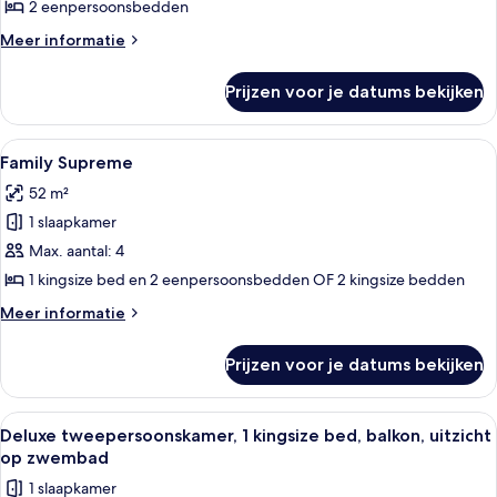
Twin
2 eenpersoonsbedden
kamer,
Meer
Meer informatie
uitzicht
details
over
op
Prijzen voor je datums bekijken
Deluxe
zwembad
Twin
(No
kamer,
Alle
Twee tweepersoonsbedden met witte l
5
Balcony)
uitzicht
Family Supreme
foto's
op
laden
52 m²
zwembad
voor
(No
1 slaapkamer
Family
Balcony)
Supreme
Max. aantal: 4
laden
1 kingsize bed en 2 eenpersoonsbedden OF 2 kingsize bedden
Meer
Meer informatie
details
over
Prijzen voor je datums bekijken
Family
Supreme
Alle
Een houten huis met een overdekte ve
10
Deluxe tweepersoonskamer, 1 kingsize bed, balkon, uitzicht
foto's
op zwembad
voor
1 slaapkamer