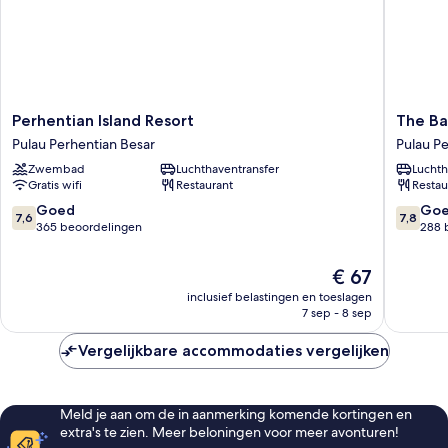
Perhentian
The
Perhentian Island Resort
The Ba
Island
Barat
Pulau Perhentian Besar
Pulau Pe
Resort
Perhent
Zwembad
Luchthaventransfer
Luchth
Pulau
Beach
Gratis wifi
Restaurant
Restau
Perhentian
Resort
Besar
Pulau
7.6
7.8
Goed
Go
7,6
7,8
Perhent
van
van
365 beoordelingen
288 
Besar
10,
10,
Goed,
Goed,
De
€ 67
365
288
prijs
inclusief belastingen en toeslagen
beoordelingen
beoorde
is
7 sep - 8 sep
€ 67
Vergelijkbare accommodaties vergelijken
Meld je aan om de in aanmerking komende kortingen en
extra's te zien. Meer beloningen voor meer avonturen!