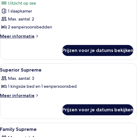
Uitzicht op zee
zee
voor
1 slaapkamer
Deluxe
Twin
Max. aantal: 2
kamer,
2 eenpersoonsbedden
uitzicht
Meer
Meer informatie
op
details
zee
over
Prijzen voor je datums bekijken
Deluxe
(No
Twin
Balcony)
kamer,
Alle
Een hotelkamer met twee bedden, een 
laden
6
uitzicht
Superior Supreme
foto's
op
Max. aantal: 3
zee
voor
(No
1 kingsize bed en 1 eenpersoonsbed
Superior
Balcony)
Supreme
Meer
Meer informatie
details
laden
over
Prijzen voor je datums bekijken
Superior
Supreme
Alle
Een hotelkamer met drie bedden, een
7
Family Supreme
foto's