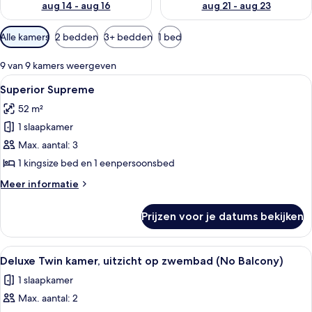
aug 14 - aug 16
aug 21 - aug 23
Beschikbare
Alle kamers
2 bedden
3+ bedden
1 bed
filters
voor
9 van 9 kamers weergeven
kamers
Alle
Een hotelkamer met twee bedden, een
3
Superior Supreme
foto's
52 m²
voor
1 slaapkamer
Superior
Supreme
Max. aantal: 3
laden
1 kingsize bed en 1 eenpersoonsbed
Meer
Meer informatie
details
over
Prijzen voor je datums bekijken
Superior
Supreme
Alle
Een hotelkamer met twee bedden, een
5
Deluxe Twin kamer, uitzicht op zwembad (No Balcony)
foto's
1 slaapkamer
voor
Max. aantal: 2
Deluxe