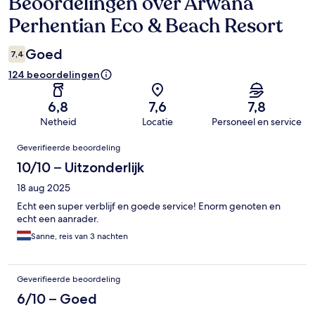
Beoordelingen over Arwana
Beoordelingen
Perhentian Eco & Beach Resort
Goed
7,4
124 beoordelingen
6,8
7,6
7,8
Netheid
Locatie
Personeel en service
Beoordelingen
Geverifieerde beoordeling
10/10 – Uitzonderlijk
18 aug 2025
Echt een super verblijf en goede service! Enorm genoten en
echt een aanrader.
Sanne, reis van 3 nachten
Geverifieerde beoordeling
6/10 – Goed