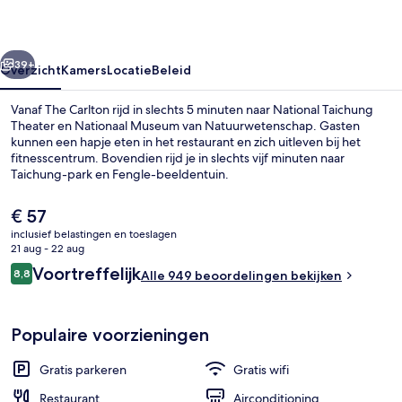
rige
Volgende
39+
Overzicht
Kamers
Locatie
Beleid
Vanaf The Carlton rijd in slechts 5 minuten naar National Taichung
Theater en Nationaal Museum van Natuurwetenschap. Gasten
kunnen een hapje eten in het restaurant en zich uitleven bij het
fitnesscentrum. Bovendien rijd je in slechts vijf minuten naar
Taichung-park en Fengle-beeldentuin.
De
€ 57
huidige
inclusief belastingen en toeslagen
prijs
21 aug - 22 aug
Dagelijks ontbijtbuffet (toeslag)
is
Beoordelingen
Voortreffelijk
8,8
Alle 949 beoordelingen bekijken
€ 57
8,8 op 10 –
Populaire voorzieningen
Gratis parkeren
Gratis wifi
Restaurant
Airconditioning