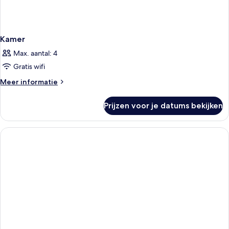
Kamer
Max. aantal: 4
Gratis wifi
Meer
Meer informatie
details
over
Prijzen voor je datums bekijken
Kamer