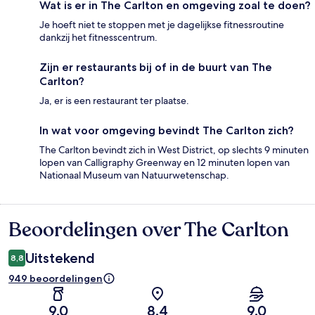
Wat is er in The Carlton en omgeving zoal te doen?
Je hoeft niet te stoppen met je dagelijkse fitnessroutine
dankzij het fitnesscentrum.
Zijn er restaurants bij of in de buurt van The
Carlton?
Ja, er is een restaurant ter plaatse.
In wat voor omgeving bevindt The Carlton zich?
The Carlton bevindt zich in West District, op slechts 9 minuten
lopen van Calligraphy Greenway en 12 minuten lopen van
Nationaal Museum van Natuurwetenschap.
Beoordelingen over The Carlton
Beoordelingen
Uitstekend
8,8
949 beoordelingen
9,0
8,4
9,0