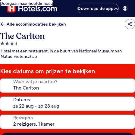
Doorgaan naar hoofdinhoud
Download de app
Alle accommodaties bekijken
The Carlton
3.5-
sterrenaccommodatie
Hotel met een restaurant, in de buurt van Nationaal Museum van
Natuurwetenschap
Kies datums om prijzen te bekijken
Waar wil je naartoe?
Datums
Reizigers