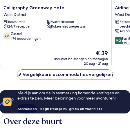
Calligraphy
Airline
Calligraphy Greenway Hotel
Airlin
Greenway
lnn
West District
West Dis
Hotel
Green
Restaurant
Wasfaciliteiten
Parkee
West
Park
24/7 receptie
Roken niet toegestaan
beschi
District
Way
Aircon
West
7.8
Goed
7,8
9.2
District
Fan
van
474 beoordelingen
9,2
van
1.00
10,
10,
Goed,
De
€ 39
Fantasti
474
prijs
1.003
inclusief belastingen en toeslagen
beoordelingen
is
20 aug - 21 aug
beoorde
€ 39
Vergelijkbare accommodaties vergelijken
Meld je aan om de in aanmerking komende kortingen en
extra's te zien. Meer beloningen voor meer avonturen!
Aanmelden
Registreer je nu, gratis en voor niets
Over deze buurt