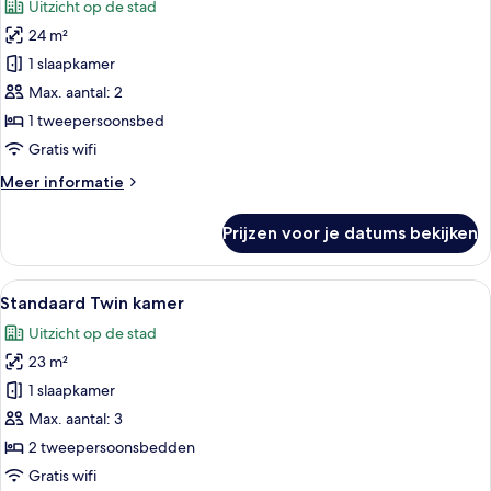
Uitzicht op de stad
voor
24 m²
Deluxe
tweepersoonskamer
1 slaapkamer
laden
Max. aantal: 2
1 tweepersoonsbed
Gratis wifi
Meer
Meer informatie
details
over
Prijzen voor je datums bekijken
Deluxe
tweepersoonskamer
Alle
Een hotelkamer met twee bedden, een
5
Standaard Twin kamer
foto's
Uitzicht op de stad
voor
23 m²
Standaard
Twin
1 slaapkamer
kamer
Max. aantal: 3
laden
2 tweepersoonsbedden
Gratis wifi