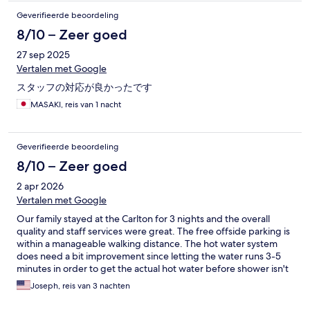
Geverifieerde beoordeling
8/10 – Zeer goed
27 sep 2025
Vertalen met Google
スタッフの対応が良かったです
MASAKI, reis van 1 nacht
Geverifieerde beoordeling
8/10 – Zeer goed
2 apr 2026
Vertalen met Google
Our family stayed at the Carlton for 3 nights and the overall
quality and staff services were great. The free offside parking is
within a manageable walking distance. The hot water system
does need a bit improvement since letting the water runs 3-5
minutes in order to get the actual hot water before shower isn't
environmental and water resource friendly for a hotel property.
Joseph, reis van 3 nachten
However, I would still add the Carlton to my hotel list in
Taichung.