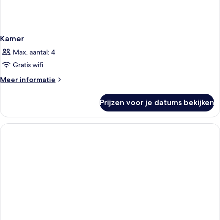
Kamer
Max. aantal: 4
Gratis wifi
Meer
Meer informatie
details
over
Prijzen voor je datums bekijken
Kamer