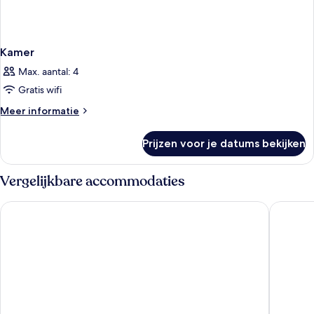
Kamer
Max. aantal: 4
Gratis wifi
Meer
Meer informatie
details
over
Prijzen voor je datums bekijken
Kamer
Vergelijkbare accommodaties
Calligraphy Greenway Hotel
Airline 