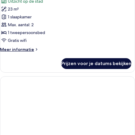
Uitzicht op de stad
voor
23 m²
Superior
tweepersoonskamer
1 slaapkamer
(Second
Max. aantal: 2
&
1 tweepersoonsbed
Third
Gratis wifi
floor)
Meer
Meer informatie
laden
details
over
Prijzen voor je datums bekijken
Superior
tweepersoonskamer
(Second
&
Third
floor)