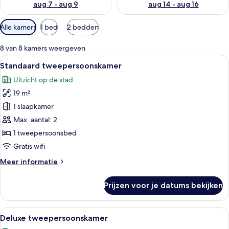
aug 7 - aug 9
aug 14 - aug 16
Beschikbare
Alle kamers
1 bed
2 bedden
filters
voor
8 van 8 kamers weergeven
kamers
Alle
Een hotelkamer met een groot bed, ee
3
Standaard tweepersoonskamer
foto's
Uitzicht op de stad
voor
19 m²
Standaard
tweepersoonskamer
1 slaapkamer
laden
Max. aantal: 2
1 tweepersoonsbed
Gratis wifi
Meer
Meer informatie
details
over
Prijzen voor je datums bekijken
Standaard
tweepersoonskamer
Alle
Een hotelkamer met een groot bed, ee
5
Deluxe tweepersoonskamer
foto's