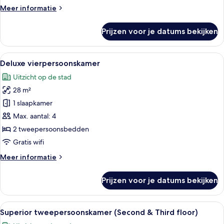
Meer
Meer informatie
details
over
Prijzen voor je datums bekijken
Standaard
Twin
kamer
Alle
Een plattegrond met twee slaapkamers
3
Deluxe vierpersoonskamer
foto's
Uitzicht op de stad
voor
28 m²
Deluxe
vierpersoonskamer
1 slaapkamer
laden
Max. aantal: 4
2 tweepersoonsbedden
Gratis wifi
Meer
Meer informatie
details
over
Prijzen voor je datums bekijken
Deluxe
vierpersoonskamer
Alle
Een hotelkamer met een bed, een stoel
2
Superior tweepersoonskamer (Second & Third floor)
foto's