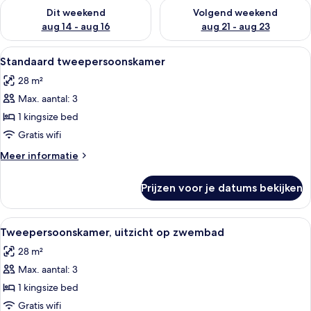
De beschikbaarheid controleren voor dit weekend aug 14 - au
De beschikbaarheid controler
Dit weekend
Volgend weekend
aug 14 - aug 16
aug 21 - aug 23
Alle
Een moderne hotelkamer met een groot 
6
Standaard tweepersoonskamer
foto's
28 m²
voor
Max. aantal: 3
Standaard
tweepersoonskamer
1 kingsize bed
laden
Gratis wifi
Meer
Meer informatie
details
over
Prijzen voor je datums bekijken
Standaard
tweepersoonskamer
Alle
Hotelkamer met een groot bed, een ge
6
Tweepersoonskamer, uitzicht op zwembad
foto's
28 m²
voor
Max. aantal: 3
Tweepersoonskamer,
uitzicht
1 kingsize bed
op
Gratis wifi