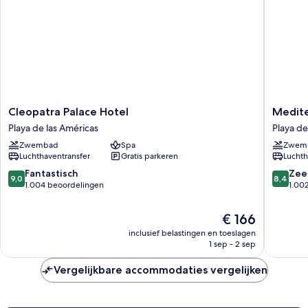
Cleopatra
Mediter
Cleopatra Palace Hotel
Medite
Palace
Palace
Playa de las Américas
Playa de
Hotel
Playa
Zwembad
Spa
Zwem
Playa
de
Luchthaventransfer
Gratis parkeren
Luchth
de
las
las
América
9.0
8.4
Fantastisch
Zee
9,0
8,4
Américas
van
van
1.004 beoordelingen
1.00
10,
10,
Fantastisch,
Zeer
De
€ 166
1.004
goed,
prijs
inclusief belastingen en toeslagen
beoordelingen
1.002
is
1 sep - 2 sep
beoorde
€ 166
Vergelijkbare accommodaties vergelijken