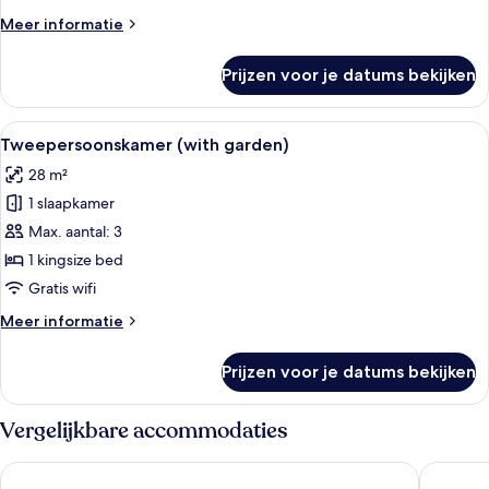
zwembad
Meer
Meer informatie
laden
details
over
Prijzen voor je datums bekijken
Tweepersoonskamer,
uitzicht
op
Alle
Een hotelkamer met een groot bed, een 
6
zwembad
Tweepersoonskamer (with garden)
foto's
28 m²
voor
1 slaapkamer
Tweepersoonskamer
(with
Max. aantal: 3
garden)
1 kingsize bed
laden
Gratis wifi
Meer
Meer informatie
details
over
Prijzen voor je datums bekijken
Tweepersoonskamer
(with
garden)
Vergelijkbare accommodaties
Cleopatra Palace Hotel
Mediterr