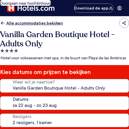
Doorgaan naar hoofdinhoud
Download de app
Alle accommodaties bekijken
Vanilla Garden Boutique Hotel -
Adults Only
4.0-
sterrenaccommodatie
Hotel voor volwassenen met spa, in de buurt van Playa de las Américas
Kies datums om prijzen te bekijken
Waar wil je naartoe?
Datums
Reizigers