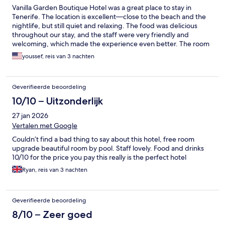
Vanilla Garden Boutique Hotel was a great place to stay in
Tenerife. The location is excellent—close to the beach and the
nightlife, but still quiet and relaxing. The food was delicious
throughout our stay, and the staff were very friendly and
welcoming, which made the experience even better. The room
itself was okay—comfortable enough, though not the highlight
youssef, reis van 3 nachten
of the stay. Overall, it’s a very nice hotel if you’re looking for a
convenient, calm place within walking distance of everything.
Geverifieerde beoordeling
10/10 – Uitzonderlijk
27 jan 2026
Vertalen met Google
Couldn’t find a bad thing to say about this hotel, free room
upgrade beautiful room by pool. Staff lovely. Food and drinks
10/10 for the price you pay this really is the perfect hotel
Ryan, reis van 3 nachten
Geverifieerde beoordeling
8/10 – Zeer goed