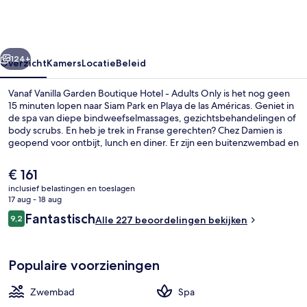
Hotel
-
Adults
rige
Volgende
Only
124+
Overzicht
Kamers
Locatie
Beleid
Vanaf Vanilla Garden Boutique Hotel - Adults Only is het nog geen
15 minuten lopen naar Siam Park en Playa de las Américas. Geniet in
de spa van diepe bindweefselmassages, gezichtsbehandelingen of
body scrubs. En heb je trek in Franse gerechten? Chez Damien is
geopend voor ontbijt, lunch en diner. Er zijn een buitenzwembad en
een bar aan het zwembad en kamerfaciliteiten zoals koelkasten en
magnetrons. Andere reizigers waarderen het behulpzame
De
€ 161
personeel.
huidige
inclusief belastingen en toeslagen
prijs
17 aug - 18 aug
Een buitenzwembad, parasols voor s
is
Beoordelingen
Fantastisch
9,2
Alle 227 beoordelingen bekijken
€ 161
9,2 op 10 –
Populaire voorzieningen
Zwembad
Spa