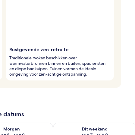
Rustgevende zen-retraite
Traditionele ryokan beschikken over
warmwaterbronnen binnen en buiten, spadiensten
en diepe badkuipen. Tuinen vormen de ideale
omgeving voor zen-achtige ontspanning.
ze datums
7 - aug 8
rheid controleren voor morgen aug 8 - aug 9
De beschikbaarheid controleren voor
Morgen
Dit weekend
aug 8 - aug 9
aug 7 - aug 9