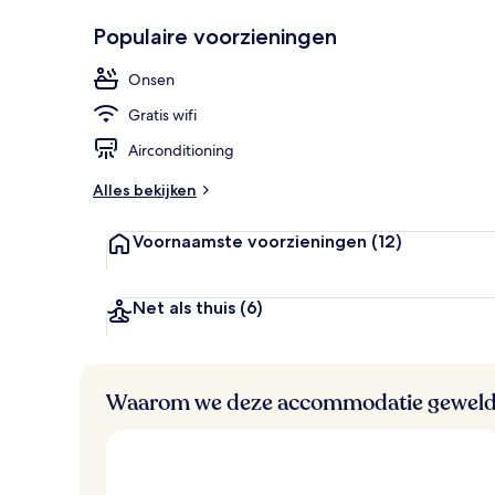
w
Populair
Lobbyloung
e
Populaire voorzieningen
l
d
Onsen
i
g
Gratis wifi
e
Airconditioning
b
e
Alles bekijken
o
o
Voornaamste voorzieningen
(12)
r
d
e
l
Net als thuis
(6)
i
n
g
e
Waarom we deze accommodatie geweld
n
v
a
n