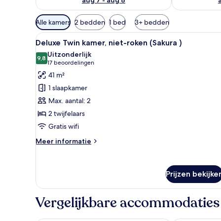
Beschikbare
Alle kamers
2 bedden
1 bed
3+ bedden
filters
Alle
Een moderne hotelkamer met een
voor
8
Deluxe Twin kamer, niet-roken (Sakura )
foto's
kamers
Uitzonderlijk
voor
9,8
9,8 van 10
(17
17 beoordelingen
Deluxe
beoordelingen)
41 m²
Twin
1 slaapkamer
kamer,
Max. aantal: 2
niet-
2 twijfelaars
roken
Gratis wifi
(Sakura
)
Meer
Meer informatie
laden
details
over
Deluxe
Prijzen bekijke
Twin
kamer,
niet-
Vergelijkbare accommodaties
roken
(Sakura
)