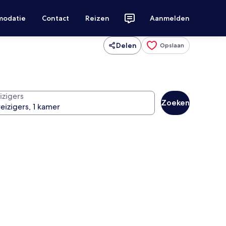
modatie
Contact
Reizen
Aanmelden
Delen
Opslaan
izigers
Zoeken