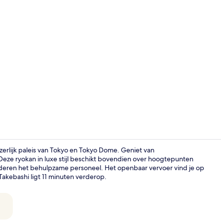
Video van a
zerlijk paleis van Tokyo en Tokyo Dome. Geniet van
. Deze ryokan in luxe stijl beschikt bovendien over hoogtepunten
arderen het behulpzame personeel. Het openbaar vervoer vind je op
Deluxe kamer
 Takebashi ligt 11 minuten verderop.