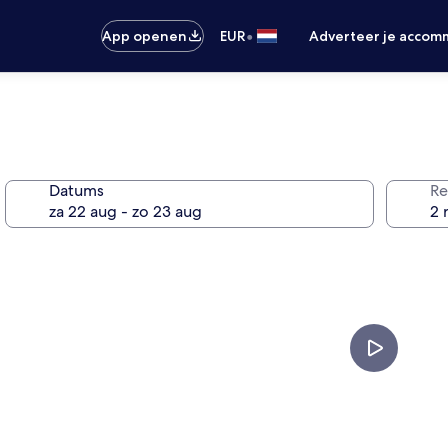
•
App openen
EUR
Adverteer je accom
Datums
Re