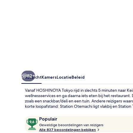
82+
Overzicht
Kamers
Locatie
Beleid
Vanaf HOSHINOYA Tokyo rijd in slechts 5 minuten naar Kei
wellnessservices en ga daarna iets eten bij het restaurant
zoals een snackbar/deli en een tuin. Andere reizigers wa
korte loopafstand: Station Otemachi ligt vlakbij en Station
Beoordelingen
9,6
Populair
G
van
Geweldige beoordelingen van reizigers
e
Alle 837 beoordelingen bekijken
10,