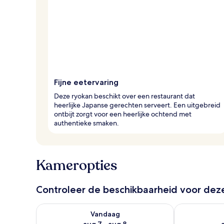
r
e
i
z
i
g
e
r
Fijne eetervaring
s
Deze ryokan beschikt over een restaurant dat
heerlijke Japanse gerechten serveert. Een uitgebreid
ontbijt zorgt voor een heerlijke ochtend met
authentieke smaken.
Kameropties
Controleer de beschikbaarheid voor de
De beschikbaarheid controleren voor vanavond aug 
De beschikbaa
Vandaag
aug 7 - aug 8