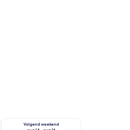
 dit weekend aug 7 - aug 9
De beschikbaarheid controleren voor volgend weekend aug 14
Volgend weekend
aug 14 - aug 16