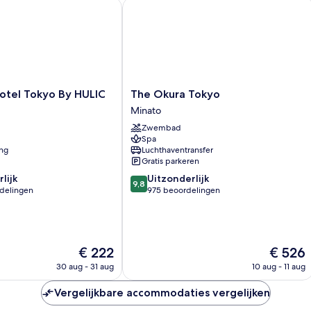
d
sorts, LVX Collection
el Tokyo By HULIC
The Okura Tokyo
(Yuri)
ho
The
otel Tokyo By HULIC
The Okura Tokyo
Okura
Minato
Tokyo
Zwembad
Minato
Spa
ing
Luchthaventransfer
Gratis parkeren
9.8
lijk
Uitzonderlijk
9,8
van
rdelingen
975 beoordelingen
10,
Uitzonderlijk,
975
n
beoordelingen
De
De
€ 222
€ 526
prijs
prijs
30 aug - 31 aug
10 aug - 11 aug
is
is
€ 222
€ 526
Vergelijkbare accommodaties vergelijken