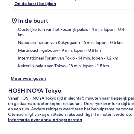
Op de kaart bekijken
In de buurt
Oostelijke tuin van het keizerlijk paleis
- 4 min. lopen
- 0.4
km
Nationale Tuinen van Kokyogaien
- 6 min. lopen
- 0.6 km
Kaa
Marunouchi-gebouw
- 9 min. lopen
- 0.8 km
Internationaal Forum van Tokio
- 14 min. lopen
- 1.2 km
Keizerlijk paleis van Tokyo
- 18 min. lopen
- 1.5 km
Meer weergeven
HOSHINOYA Tokyo
Vanaf HOSHINOYA Tokyo rijd in slechts 5 minuten naar Keizerlijk pa
en ga daarna iets eten bij het restaurant. Deze ryokan in luxe stijl
en een tuin. Andere reizigers waarderen het behulpzame personeel.
Otemachi ligt vlakbij en Station Takebashi ligt 11 minuten verderop.
Informatie over annuleringsrechten