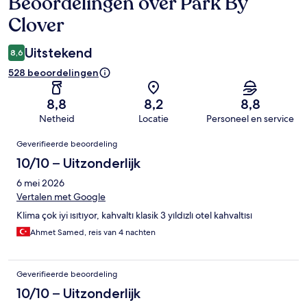
Beoordelingen over Park By
Beoordelingen
Clover
Uitstekend
8,6
528 beoordelingen
8,8
8,2
8,8
Netheid
Locatie
Personeel en service
Beoordelingen
Geverifieerde beoordeling
10/10 – Uitzonderlijk
6 mei 2026
Vertalen met Google
Klima çok iyi ısıtıyor, kahvaltı klasik 3 yıldızlı otel kahvaltısı
Ahmet Samed, reis van 4 nachten
Geverifieerde beoordeling
10/10 – Uitzonderlijk