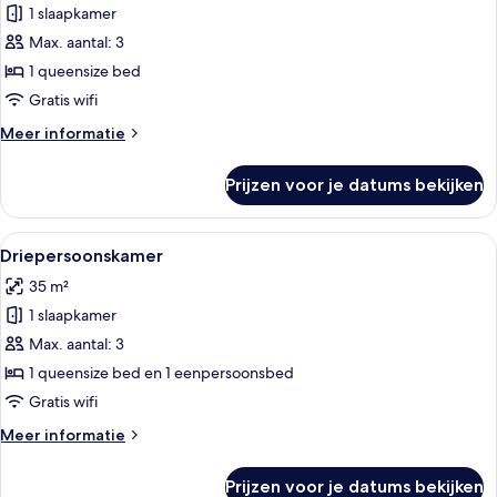
1 slaapkamer
Superior
tweepersoonskamer
Max. aantal: 3
laden
1 queensize bed
Gratis wifi
Meer
Meer informatie
details
over
Prijzen voor je datums bekijken
Superior
tweepersoonskamer
Alle
Een hotelkamer met twee bedden, een f
10
Driepersoonskamer
foto's
35 m²
voor
1 slaapkamer
Driepersoonskamer
laden
Max. aantal: 3
1 queensize bed en 1 eenpersoonsbed
Gratis wifi
Meer
Meer informatie
details
over
Prijzen voor je datums bekijken
Driepersoonskamer