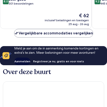
8,0
9,2
Taksim
van
van
301 beoordelingen
445 
10,
10,
Zeer
Fantasti
De
€ 62
goed,
445
prijs
inclusief belastingen en toeslagen
301
beoorde
is
25 aug - 26 aug
beoordelingen
€ 62
Vergelijkbare accommodaties vergelijken
Meld je aan om de in aanmerking komende kortingen en
extra's te zien. Meer beloningen voor meer avonturen!
Aanmelden
Registreer je nu, gratis en voor niets
Over deze buurt