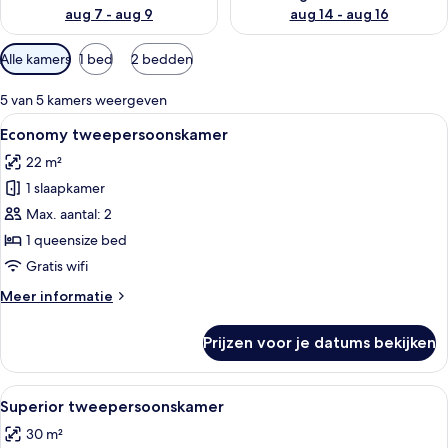
aug 7 - aug 9
aug 14 - aug 16
Beschikbare
Alle kamers
1 bed
2 bedden
filters
voor
5 van 5 kamers weergeven
kamers
Alle
Een hotelkamer met een bed, nachtkast
4
Economy tweepersoonskamer
foto's
22 m²
voor
1 slaapkamer
Economy
tweepersoonskamer
Max. aantal: 2
laden
1 queensize bed
Gratis wifi
Meer
Meer informatie
details
over
Prijzen voor je datums bekijken
Economy
tweepersoonskamer
Alle
Een hotelkamer met een groot bed, e
11
Superior tweepersoonskamer
foto's
30 m²
voor