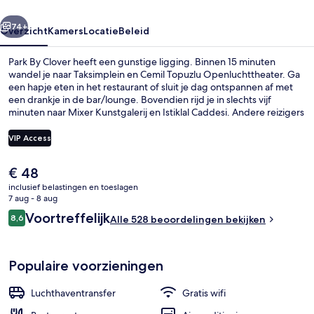
rige
Volgende
74+
Overzicht
Kamers
Locatie
Beleid
Park By Clover heeft een gunstige ligging. Binnen 15 minuten
wandel je naar Taksimplein en Cemil Topuzlu Openluchttheater. Ga
een hapje eten in het restaurant of sluit je dag ontspannen af met
een drankje in de bar/lounge. Bovendien rijd je in slechts vijf
minuten naar Mixer Kunstgalerij en Istiklal Caddesi. Andere reizigers
zijn vol lof over het behulpzame personeel en de algehele staat van
de accommodatie. De accommodatie ligt op korte loopafstand van
VIP Access
het openbaar vervoer: in 10 minuten loop je naar Station Osmanbey.
De
€ 48
Dagelijks ontbijtbuffet (toeslag)
huidige
inclusief belastingen en toeslagen
prijs
7 aug - 8 aug
is
Beoordelingen
Voortreffelijk
8,6
Alle 528 beoordelingen bekijken
€ 48
8,6 op 10 –
Populaire voorzieningen
Luchthaventransfer
Gratis wifi