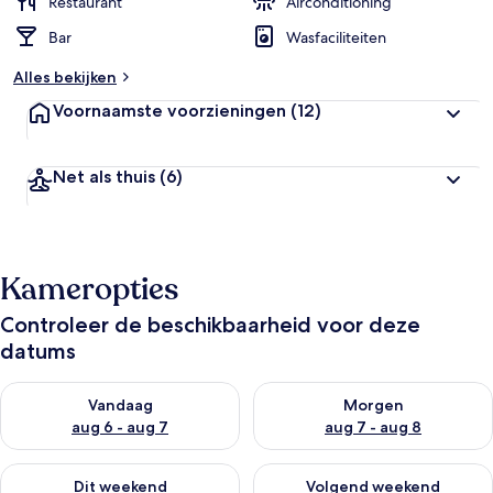
Restaurant
Airconditioning
Bar
Wasfaciliteiten
Alles bekijken
Voornaamste voorzieningen
(12)
Net als thuis
(6)
Kameropties
Controleer de beschikbaarheid voor deze
datums
De beschikbaarheid controleren voor vanavond aug 6 - aug 7
De beschikbaarheid controler
Vandaag
Morgen
aug 6 - aug 7
aug 7 - aug 8
De beschikbaarheid controleren voor dit weekend aug 7 - aug
De beschikbaarheid controler
Dit weekend
Volgend weekend