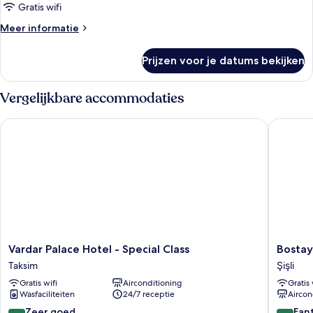
Gratis wifi
Meer
Meer informatie
details
over
Prijzen voor je datums bekijken
Grand
suite
Vergelijkbare accommodaties
Vardar Palace Hotel - Special Class
Bostay H
Vardar
Bostay
Vardar Palace Hotel - Special Class
Bostay
Palace
Hotel
Taksim
Şişli
Hotel
Şişli
Gratis wifi
Airconditioning
Gratis 
-
Wasfaciliteiten
24/7 receptie
Aircon
Special
Class
8.0
9.2
Zeer goed
Fan