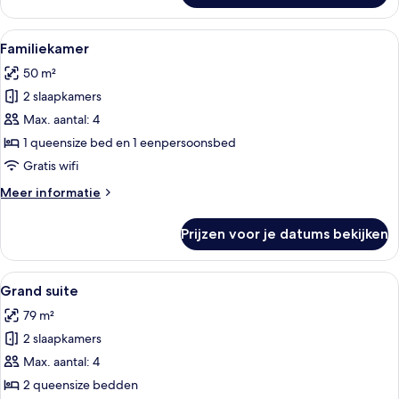
Alle
Een hotelkamer met een bed, een slaa
17
Familiekamer
foto's
50 m²
voor
2 slaapkamers
Familiekamer
laden
Max. aantal: 4
1 queensize bed en 1 eenpersoonsbed
Gratis wifi
Meer
Meer informatie
details
over
Prijzen voor je datums bekijken
Familiekamer
Alle
Een hotelkamer met een groot bed, ee
13
Grand suite
foto's
79 m²
voor
2 slaapkamers
Grand
suite
Max. aantal: 4
laden
2 queensize bedden