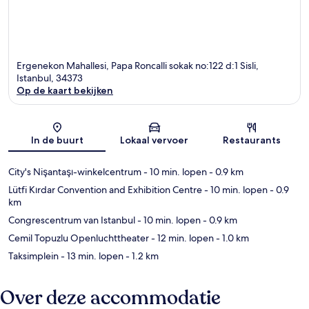
Ergenekon Mahallesi, Papa Roncalli sokak no:122 d:1 Sisli,
Istanbul, 34373
Op de kaart bekijken
Kaart
In de buurt
Lokaal vervoer
Restaurants
City's Nişantaşı-winkelcentrum
- 10 min. lopen
- 0.9 km
Lütfi Kırdar Convention and Exhibition Centre
- 10 min. lopen
- 0.9
km
Congrescentrum van Istanbul
- 10 min. lopen
- 0.9 km
Cemil Topuzlu Openluchttheater
- 12 min. lopen
- 1.0 km
Taksimplein
- 13 min. lopen
- 1.2 km
Over deze accommodatie