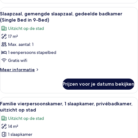
slaapzaal,
alleen
Alle
Een smalle gang met stapelbedden aan
4
voor
Slaapzaal, gemengde slaapzaal, gedeelde badkamer
foto's
vrouwen,
(Single Bed in 9-Bed)
gedeelde
voor
Uitzicht op de stad
badkamer
Slaapzaal,
17 m²
gemengde
Max. aantal: 1
slaapzaal,
gedeelde
1 eenpersoons stapelbed
badkamer
Gratis wifi
(Single
Meer
Meer informatie
Bed
details
in
over
Prijzen voor je datums bekijken
Slaapzaal,
9-
gemengde
Bed)
slaapzaal,
Alle
Een kamer met twee bedden, houten vl
laden
2
gedeelde
Familie vierpersoonskamer, 1 slaapkamer, privébadkamer,
foto's
badkamer
uitzicht op stad
(Single
voor
Uitzicht op de stad
Bed
Familie
in
14 m²
vierpersoonskamer,
9-
1 slaapkamer
1
Bed)