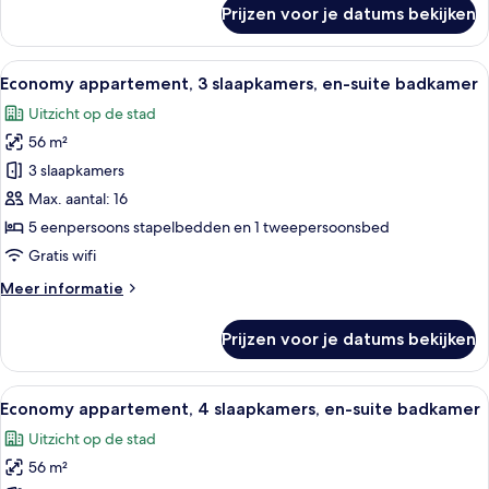
op
over
Prijzen voor je datums bekijken
Economy
stad
appartement,
laden
3
Alle
Een kleine kamer met een enkel bed, e
11
slaapkamers,
Economy appartement, 3 slaapkamers, en-suite badkamer
foto's
en-
Uitzicht op de stad
suite
voor
badkamer,
56 m²
Economy
uitzicht
appartement,
3 slaapkamers
op
3
stad
Max. aantal: 16
slaapkamers,
5 eenpersoons stapelbedden en 1 tweepersoonsbed
en-
Gratis wifi
suite
Meer
Meer informatie
badkamer
details
laden
over
Prijzen voor je datums bekijken
Economy
appartement,
3
Alle
Een bed met een geel frame, blauw b
6
slaapkamers,
Economy appartement, 4 slaapkamers, en-suite badkamer
foto's
en-
Uitzicht op de stad
suite
voor
badkamer
56 m²
Economy