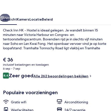
Hostel
rige
Volgende
72+
Overzicht
Kamers
Locatie
Beleid
Check Inn HK - Hostel is ideaal gelegen. Je wandelt binnen 15
minuten naar Victoria Harbour en Congres- en
tentoonstellingscentrum. Bovendien rijd je in slechts vijf minuten
naar Soho en Lan Kwai Fong. Het openbaar vervoer vind je op korte
loopafstand: Tramhalte Tonnochy Road ligt vlakbij en Tramhalte
Burrows Street ligt 2 minuten verderop.
De
€ 36
huidige
inclusief belastingen en toeslagen
prijs
6 sep - 7 sep
Receptieruimte
is
Beoordelingen
Zeer goed
8,4
Alle 262 beoordelingen bekijken
€ 36
8,4 op 10 –
Populaire voorzieningen
Gratis wifi
Airconditioning
Wasfaciliteiten
24/7 receptie