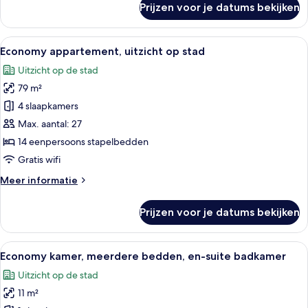
Prijzen voor je datums bekijken
Three-
Bedroom
Apartment
Alle
Hotelkamer met een houten vloer, een k
15
with
Economy appartement, uitzicht op stad
foto's
View,
Uitzicht op de stad
Ensuite
voor
79 m²
Economy
appartement,
4 slaapkamers
uitzicht
Max. aantal: 27
op
14 eenpersoons stapelbedden
stad
Gratis wifi
laden
Meer
Meer informatie
details
over
Prijzen voor je datums bekijken
Economy
appartement,
uitzicht
Alle
Een slaapkamer met een stapelbed, een
6
op
Economy kamer, meerdere bedden, en-suite badkamer
foto's
stad
Uitzicht op de stad
voor
11 m²
Economy