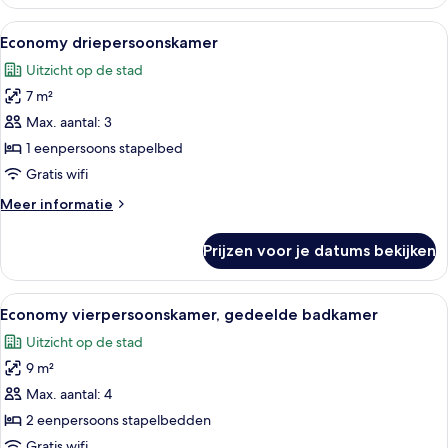
Twin
kamer,
Alle
Een slaapkamer met stapelbed, raam, g
4
gedeelde
Economy driepersoonskamer
foto's
badkamer
Uitzicht op de stad
voor
7 m²
Economy
driepersoonskamer
Max. aantal: 3
laden
1 eenpersoons stapelbed
Gratis wifi
Meer
Meer informatie
details
over
Prijzen voor je datums bekijken
Economy
driepersoonskamer
Alle
Economy vierpersoonskamer, gedeelde
3
Economy vierpersoonskamer, gedeelde badkamer
foto's
Uitzicht op de stad
voor
9 m²
Economy
vierpersoonskamer,
Max. aantal: 4
gedeelde
2 eenpersoons stapelbedden
badkamer
Gratis wifi