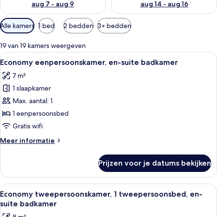
aug 7 - aug 9
aug 14 - aug 16
Beschikbare
Alle kamers
1 bed
2 bedden
3+ bedden
filters
voor
19 van 19 kamers weergeven
kamers
Alle
Een kleine, kleurrijke kamer met een 
2
Economy eenpersoonskamer, en-suite badkamer
foto's
7 m²
voor
1 slaapkamer
Economy
eenpersoonskamer,
Max. aantal: 1
en-
1 eenpersoonsbed
suite
Gratis wifi
badkamer
Meer
Meer informatie
laden
details
over
Prijzen voor je datums bekijken
Economy
eenpersoonskamer,
en-
Alle
Een kleine eenpersoonskamer met een 
3
suite
Economy tweepersoonskamer, 1 tweepersoonsbed, en-
foto's
badkamer
suite badkamer
voor