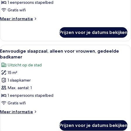
gedeelde
1 eenpersoons stapelbed
badkamer
Gratis wifi
(Single
Meer
Meer informatie
Bed
details
in
over
Prijzen voor je datums bekijken
Slaapzaal,
6-
gemengde
Bed)
slaapzaal,
Alle
Een slaapkamer met een stapelbed, r
laden
5
gedeelde
Eenvoudige slaapzaal, alleen voor vrouwen, gedeelde
foto's
badkamer
badkamer
(Single
voor
Uitzicht op de stad
Bed
Eenvoudige
in
15 m²
slaapzaal,
6-
1 slaapkamer
alleen
Bed)
voor
Max. aantal: 1
vrouwen,
1 eenpersoons stapelbed
gedeelde
Gratis wifi
badkamer
Meer
Meer informatie
laden
details
over
Prijzen voor je datums bekijken
Eenvoudige