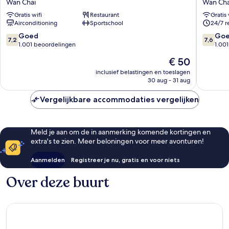
Wan Chai
Wan Cha
Hotel
Causew
Gratis wifi
Restaurant
Gratis 
Causeway
Bay
Airconditioning
Sportschool
24/7 r
Bay
Hong
Wan
Kong
7.2
7.6
Goed
Go
7,2
7,6
Chai
Wan
van
van
1.001 beoordelingen
1.00
Chai
10,
10,
De
€ 50
Goed,
Goed,
prijs
1.001
1.001
inclusief belastingen en toeslagen
is
30 aug - 31 aug
beoordelingen
beoorde
€ 50
Vergelijkbare accommodaties vergelijken
Meld je aan om de in aanmerking komende kortingen en
extra's te zien. Meer beloningen voor meer avonturen!
Aanmelden
Registreer je nu, gratis en voor niets
Over deze buurt