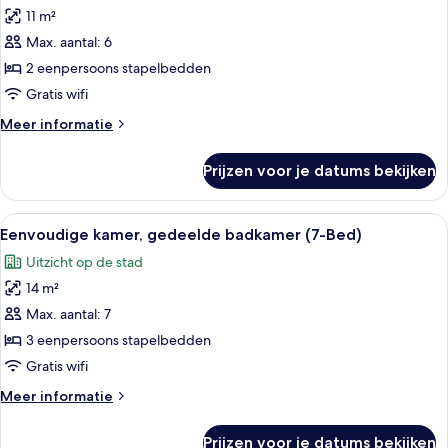
11 m²
Economy
kamer,
Max. aantal: 6
1
2 eenpersoons stapelbedden
slaapkamer,
Gratis wifi
gedeelde
Meer
Meer informatie
badkamer
details
laden
over
Prijzen voor je datums bekijken
Economy
kamer,
1
Alle
Een smalle gang met stapelbedden aan
4
slaapkamer,
Eenvoudige kamer, gedeelde badkamer (7-Bed)
foto's
gedeelde
Uitzicht op de stad
badkamer
voor
14 m²
Eenvoudige
kamer,
Max. aantal: 7
gedeelde
3 eenpersoons stapelbedden
badkamer
Gratis wifi
(7-
Meer
Meer informatie
Bed)
details
laden
over
Prijzen voor je datums bekijken