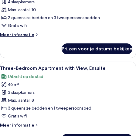
appartement,
4 slaapkamers
4
Max. aantal: 10
slaapkamers,
2 queensize bedden en 3 tweepersoonsbedden
en-
Gratis wifi
suite
Meer
Meer informatie
badkamer
details
laden
over
Prijzen voor je datums bekijken
Economy
appartement,
4
Alle
Een kleine, eenvoudige kamer met een
8
slaapkamers,
Three-Bedroom Apartment with View, Ensuite
foto's
en-
Uitzicht op de stad
suite
voor
badkamer
46 m²
Three-
Bedroom
3 slaapkamers
Apartment
Max. aantal: 8
with
3 queensize bedden en 1 tweepersoonsbed
View,
Gratis wifi
Ensuite
Meer
Meer informatie
laden
details
over