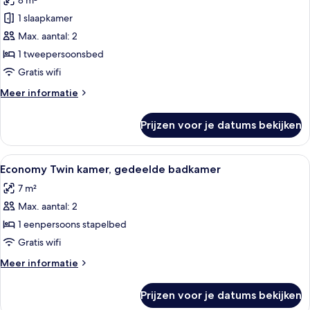
8 m²
Economy
1 slaapkamer
tweepersoonskamer,
Max. aantal: 2
1
tweepersoonsbed,
1 tweepersoonsbed
en-
Gratis wifi
suite
Meer
Meer informatie
badkamer
details
laden
over
Prijzen voor je datums bekijken
Economy
tweepersoonskamer,
1
Alle
Een slaapkamer met een stapelbed, een
2
tweepersoonsbed,
Economy Twin kamer, gedeelde badkamer
foto's
en-
7 m²
suite
voor
badkamer
Max. aantal: 2
Economy
Twin
1 eenpersoons stapelbed
kamer,
Gratis wifi
gedeelde
Meer
Meer informatie
badkamer
details
laden
over
Prijzen voor je datums bekijken
Economy