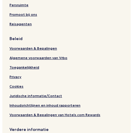
m
Persruimte
e
r
Promoot bij ons
a
Reisagenten
L
a
k
Beleid
e
s
Voorwaarden & Bepalingen
C
a
Algemene voorwaarden van Vrbo
r
a
Toegankelijkheid
v
Privacy
a
n
Cookies
P
a
Juridische informatie/Contact
r
k
Inhoudsrichtlijnen en inhoud rapporteren
)
Voorwaarden & Bepalingen van Hotels.com Rewards
Verdere informatie