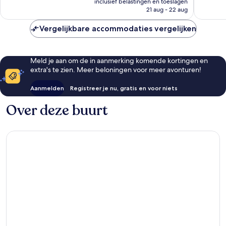
539
232
inclusief belastingen en toeslagen
is
beoordelingen
21 aug - 22 aug
beoorde
€ 86
Vergelijkbare accommodaties vergelijken
Meld je aan om de in aanmerking komende kortingen en
extra's te zien. Meer beloningen voor meer avonturen!
Aanmelden
Registreer je nu, gratis en voor niets
Over deze buurt