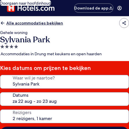
Doorgaan naar hoofdinhoud
Download de app
Alle accommodaties bekijken
Gehele woning
Sylvania Park
4.0-
sterrenaccommodatie
Accommodaties in Drung met keukens en open haarden
Kies datums om prijzen te bekijken
Waar wil je naartoe?
Datums
Reizigers