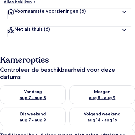
Alles bekijken
Voornaamste voorzieningen
(6)
Net als thuis
(6)
Kameropties
Controleer de beschikbaarheid voor deze
datums
De beschikbaarheid controleren voor vanavond aug 7 - aug 8
De beschikbaarheid controler
Vandaag
Morgen
aug 7 - aug 8
aug 8 - aug 9
De beschikbaarheid controleren voor dit weekend aug 7 - aug
De beschikbaarheid controler
Dit weekend
Volgend weekend
aug 7 - aug 9
aug 14 - aug 16
Alle
Traditioneel huis, 4 slaapkamers, niet-
5