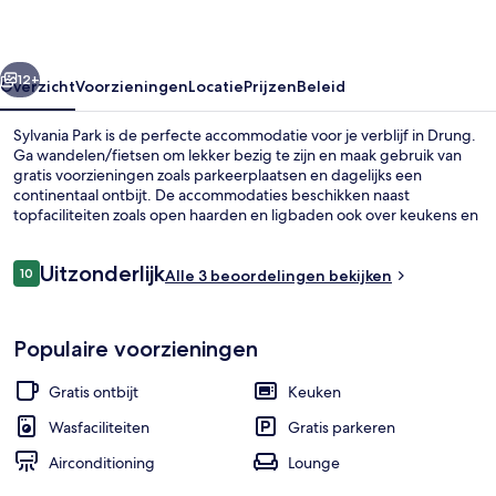
rige
Volgende
12+
Overzicht
Voorzieningen
Locatie
Prijzen
Beleid
Sylvania Park is de perfecte accommodatie voor je verblijf in Drung.
Ga wandelen/fietsen om lekker bezig te zijn en maak gebruik van
gratis voorzieningen zoals parkeerplaatsen en dagelijks een
continentaal ontbijt. De accommodaties beschikken naast
topfaciliteiten zoals open haarden en ligbaden ook over keukens en
flatscreentelevisies.
Beoordelingen
Uitzonderlijk
10
Alle 3 beoordelingen bekijken
10 op 10 –
Terrein van de accommodatie
Populaire voorzieningen
Gratis ontbijt
Keuken
Wasfaciliteiten
Gratis parkeren
Airconditioning
Lounge