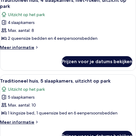
Traditioneel huis, 4 slaapkamers, niet-roken, uitzicht op
foto's
park
voor
Uitzicht op het park
Traditioneel
4 slaapkamers
huis,
Max. aantal: 8
4
slaapkamers,
2 queensize bedden en 4 eenpersoonsbedden
niet-
Meer
Meer informatie
roken,
details
over
uitzicht
Prijzen voor je datums bekijken
Traditioneel
op
huis,
park
4
Alle
Traditioneel huis, 5 slaapkamers, uitzi
4
laden
slaapkamers,
Traditioneel huis, 5 slaapkamers, uitzicht op park
foto's
niet-
Uitzicht op het park
roken,
voor
uitzicht
5 slaapkamers
Traditioneel
op
huis,
Max. aantal: 10
park
5
1 kingsize bed, 1 queensize bed en 6 eenpersoonsbedden
slaapkamers,
Meer
Meer informatie
uitzicht
details
op
over