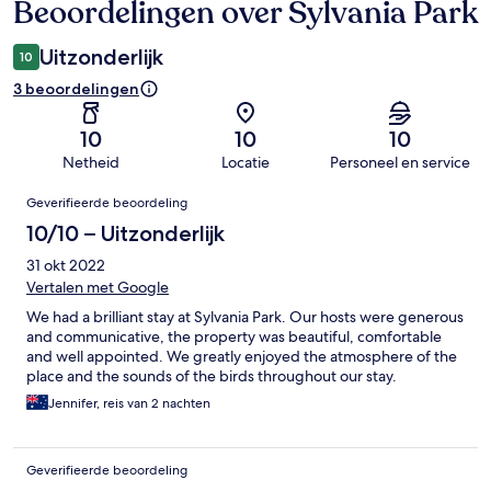
Beoordelingen over Sylvania Park
Beoordelingen
Uitzonderlijk
10
3 beoordelingen
10
10
10
Netheid
Locatie
Personeel en service
Beoordelingen
Geverifieerde beoordeling
10/10 – Uitzonderlijk
31 okt 2022
Vertalen met Google
We had a brilliant stay at Sylvania Park. Our hosts were generous
and communicative, the property was beautiful, comfortable
and well appointed. We greatly enjoyed the atmosphere of the
place and the sounds of the birds throughout our stay.
Jennifer, reis van 2 nachten
Geverifieerde beoordeling