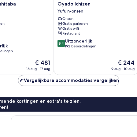
Oyado
shitaba
Oyado Ichizen
Ichizen
Yufuin-onsen
Yufuin-
Onsen
onsen
sen
Gratis parkeren
Gratis wifi
Restaurant
9.4
Uitzonderlijk
9,4
lijk
van
192 beoordelingen
elingen
10,
Uitzonderlijk,
De
De
€ 481
€ 244
192
prijs
prijs
beoordelingen
16 aug - 17 aug
9 aug - 10 aug
is
is
n
€ 481
€ 244
Vergelijkbare accommodaties vergelijken
ende kortingen en extra's te zien.
ren!