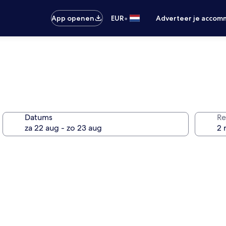
•
App openen
EUR
Adverteer je accom
Datums
Re