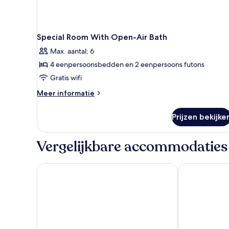
Special Room With Open-Air Bath
Max. aantal: 6
4 eenpersoonsbedden en 2 eenpersoons futons
Gratis wifi
Meer
Meer informatie
details
over
Prijzen bekijke
Special
Room
With
Vergelijkbare accommodaties
Open-
Air
Bath
Yufuin Baien Garden Resort
Nihon No Ash