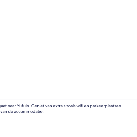
Exterieur
aat naar Yufuin. Geniet van extra's zoals wifi en parkeerplaatsen.
at van de accommodatie.
Royal kamer, 