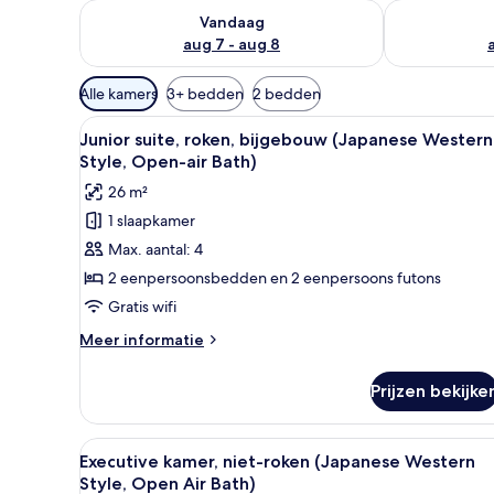
De beschikbaarheid controleren voor vanavond aug 
De beschikbaa
Vandaag
aug 7 - aug 8
Beschikbare
Alle kamers
3+ bedden
2 bedden
filters
Alle
Een moderne slaapkamer met ee
voor
1
Junior suite, roken, bijgebouw (Japanese Western
foto's
kamers
Style, Open-air Bath)
voor
26 m²
Junior
1 slaapkamer
suite,
Max. aantal: 4
roken,
bijgebouw
2 eenpersoonsbedden en 2 eenpersoons futons
(Japanese
Gratis wifi
Western
Meer
Meer informatie
Style,
details
Open-
over
Prijzen bekijke
Junior
air
suite,
Bath)
roken,
Alle
Een hotelkamer met een groot 
laden
1
bijgebouw
Executive kamer, niet-roken (Japanese Western
foto's
(Japanese
Style, Open Air Bath)