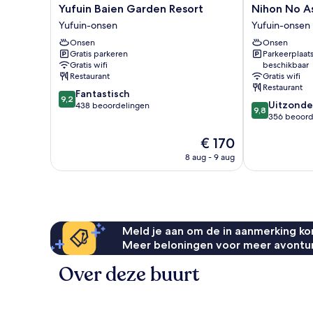
Yufuin
Nihon
Yufuin Baien Garden Resort
Nihon No A
Baien
No
Yufuin-onsen
Yufuin-onsen
Garden
Ashitaba
Onsen
Onsen
Resort
Yufuin-
Gratis parkeren
Parkeerplaat
Yufuin-
onsen
Gratis wifi
beschikbaar
onsen
Restaurant
Gratis wifi
Restaurant
9.2
Fantastisch
9,2
9.8
Uitzonder
van
438 beoordelingen
9,8
van
356 beoord
10,
10,
Fantastisch,
De
€ 170
Uitzonderlijk,
438
prijs
356
beoordelingen
8 aug - 9 aug
is
beoordelinge
€ 170
Meld je aan om de in aanmerking kom
Meer beloningen voor meer avontu
Over deze buurt