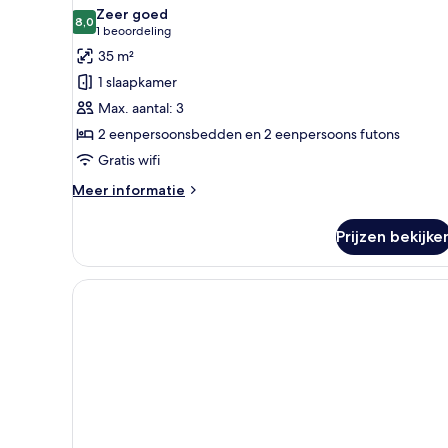
Western
voor
Zeer goed
Style,
8,0
Executive
8,0 van 10
(1
1 beoordeling
Open-
kamer,
beoordeling)
35 m²
air
niet-
Bath)
1 slaapkamer
roken
Max. aantal: 3
(Japanese
2 eenpersoonsbedden en 2 eenpersoons futons
Western
Gratis wifi
Style,
Open
Meer
Meer informatie
details
Air
over
Bath)
Prijzen bekijke
Executive
laden
kamer,
niet-
roken
(Japanese
Western
Style,
Open
Air
Bath)