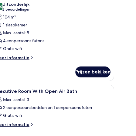
stern
oor
Uitzonderlijk
yle,
,0
oyal
10,0 van 10
(2
2 beoordelingen
pen
amer,
beoordelingen)
104 m²
r
iet-
th)
1 slaapkamer
oken
Max. aantal: 5
uite,
4 eenpersoons futons
P
Gratis wifi
estern
ith
eer
er informatie
tails
pen-
er
r
Prijzen bekijken
yal
ath)
mer,
aden
et-
le
Een kluis op de kamer, gratis wifi
1
ken
xecutive Room With Open Air Bath
oto's
uite,
Max. aantal: 3
oor
stern
2 eenpersoonsbedden en 1 eenpersoons futon
xecutive
th
oom
Gratis wifi
pen-
ith
r
eer
er informatie
th)
pen
tails
er