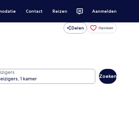
modatie
Contact
Reizen
Aanmelden
Delen
Opslaan
izigers
Zoeken