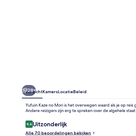
28+
Overzicht
Kamers
Locatie
Beleid
Yufuin Kaze no Mori is het overwegen waard als je op reis g
Andere reizigers zijn erg te spreken over de algehele sta
Beoordelingen
Uitzonderlijk
9,4
9,4 op 10 –
Alle 70 beoordelingen bekijken