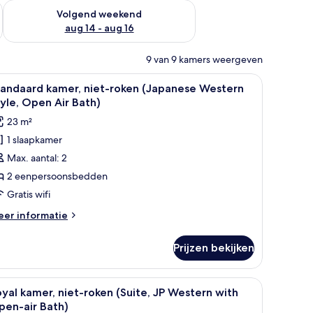
 dit weekend aug 7 - aug 9
De beschikbaarheid controleren voor volgend weekend aug 14
Volgend weekend
aug 14 - aug 16
9 van 9 kamers weergeven
mgeving.
loer, een bank, een tafel en grote ramen.
le
Een traditionele Japanse kamer met tatami vl
1
tandaard kamer, niet-roken (Japanese Western
oto's
yle, Open Air Bath)
oor
23 m²
tandaard
1 slaapkamer
amer,
Max. aantal: 2
iet-
oken
2 eenpersoonsbedden
Japanese
Gratis wifi
estern
eer
er informatie
yle,
tails
pen
er
Prijzen bekijken
andaard
ir
mer,
ath)
et-
 slaapbank, een kamerbreed tapijt met een patroon en een groot raam met
le
Een moderne woonkamer met een hoekbank, ee
aden
1
ken
yal kamer, niet-roken (Suite, JP Western with
oto's
apanese
pen-air Bath)