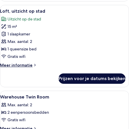
Alle
Een moderne hotelkamer met een groot
3
Loft, uitzicht op stad
foto's
Uitzicht op de stad
voor
15 m²
Loft,
uitzicht
1 slaapkamer
op
Max. aantal: 2
stad
1 queensize bed
laden
Gratis wifi
Meer
Meer informatie
details
over
Prijzen voor je datums bekijken
Loft,
uitzicht
op
Alle
Hypoallergeen beddengoed, een kluis
6
stad
Warehouse Twin Room
foto's
Max. aantal: 2
voor
2 eenpersoonsbedden
Warehouse
Twin
Gratis wifi
Room
Meer
Meer informatie