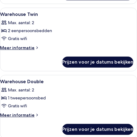
with
Hot
Alle
Hypoallergeen beddengoed, een kluis
4
Tub
Warehouse Twin
foto's
and
Max. aantal: 2
Terrace
voor
2 eenpersoonsbedden
Warehouse
Twin
Gratis wifi
laden
Meer
Meer informatie
details
over
Prijzen voor je datums bekijken
Warehouse
Twin
Alle
Hypoallergeen beddengoed, een kluis
6
Warehouse Double
foto's
Max. aantal: 2
voor
1 tweepersoonsbed
Warehouse
Double
Gratis wifi
laden
Meer
Meer informatie
details
over
Prijzen voor je datums bekijken
Warehouse
Double