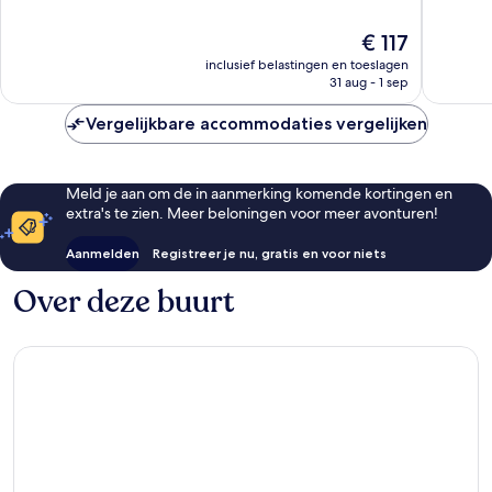
10,
Centru
10,
Fantastisch,
van
Fantasti
De
€ 117
1.099
Londen
2.131
prijs
inclusief belastingen en toeslagen
beoordelingen
beoorde
is
31 aug - 1 sep
€ 117
Vergelijkbare accommodaties vergelijken
Meld je aan om de in aanmerking komende kortingen en
extra's te zien. Meer beloningen voor meer avonturen!
Aanmelden
Registreer je nu, gratis en voor niets
Over deze buurt