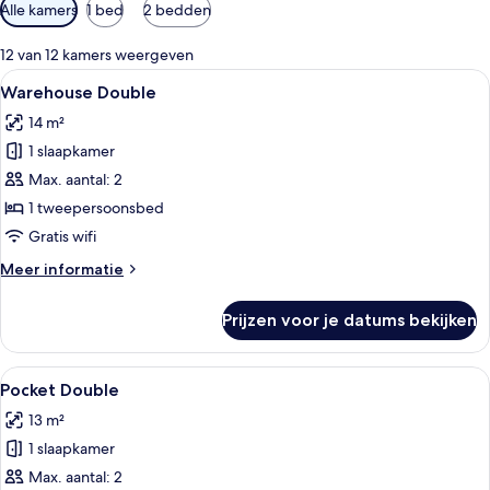
Beschikbare
Alle kamers
1 bed
2 bedden
filters
voor
12 van 12 kamers weergeven
kamers
Alle
Een moderne hotelkamer met een groot
5
Warehouse Double
foto's
14 m²
voor
1 slaapkamer
Warehouse
Double
Max. aantal: 2
laden
1 tweepersoonsbed
Gratis wifi
Meer
Meer informatie
details
over
Prijzen voor je datums bekijken
Warehouse
Double
Alle
Een moderne hotelkamer met een groot
5
Pocket Double
foto's
13 m²
voor
1 slaapkamer
Pocket
Double
Max. aantal: 2