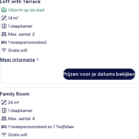
5
Loft with Terrace
foto's
Uitzicht op de stad
voor
14 m²
Loft
with
1 slaapkamer
Terrace
Max. aantal: 2
laden
1 tweepersoonsbed
Gratis wifi
Meer
Meer informatie
details
over
Prijzen voor je datums bekijken
Loft
with
Terrace
Alle
Een hotelkamer met twee bedden, een 
4
Family Room
foto's
26 m²
voor
1 slaapkamer
Family
Room
Max. aantal: 4
laden
1 tweepersoonsbed en 1 Twijfelaar
Gratis wifi