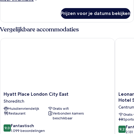
laden
details
over
Prijzen voor je datums bekijken
Warehouse
Twin
Room
Vergelijkbare accommodaties
Hyatt Place London City East
Leonardo
Hyatt
Leonard
Hyatt Place London City East
Leonar
Place
Hotel
Hotel 
Shoreditch
London
London
Centrum
Huisdiervriendelijk
Gratis wifi
City
Aldgate
Restaurant
Verbonden kamers
East
-
Gratis 
beschikbaar
Sports
Shoreditch
formerly
9.0
Fantastisch
Hotel
9.2
Fan
9,0
9,2
van
1.099 beoordelingen
Saint
van
2.13