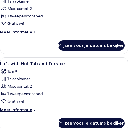
1 slaapkamer
Loft
with
Max. aantal: 2
Spa
1 tweepersoonsbed
Bath
Gratis wifi
laden
Meer
Meer informatie
details
over
Prijzen voor je datums bekijken
Loft
with
Spa
Alle
Een terras op het dak met een bank, ee
7
Bath
Loft with Hot Tub and Terrace
foto's
16 m²
voor
1 slaapkamer
Loft
with
Max. aantal: 2
Hot
1 tweepersoonsbed
Tub
Gratis wifi
and
Meer
Meer informatie
Terrace
details
laden
over
Prijzen voor je datums bekijken
Loft