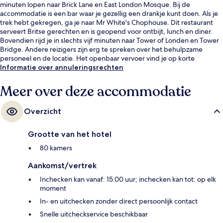
minuten lopen naar Brick Lane en East London Mosque. Bij de
accommodatie is een bar waar je gezellig een drankje kunt doen. Als je
trek hebt gekregen, ga je naar Mr White's Chophouse. Dit restaurant
serveert Britse gerechten en is geopend voor ontbijt, lunch en diner.
Bovendien rijd je in slechts vijf minuten naar Tower of Londen en Tower
Bridge. Andere reizigers zijn erg te spreken over het behulpzame
personeel en de locatie. Het openbaar vervoer vind je op korte
loopafstand: het is 4 minuten lopen naar Whitechapel Underground
Informatie over annuleringsrechten
Station en 4 minuten naar London Whitechapel Station.
Meer over deze accommodatie
Overzicht
Grootte van het hotel
80 kamers
Aankomst/vertrek
Inchecken kan vanaf: 15.00 uur; inchecken kan tot: op elk
moment
In- en uitchecken zonder direct persoonlijk contact
Snelle uitcheckservice beschikbaar