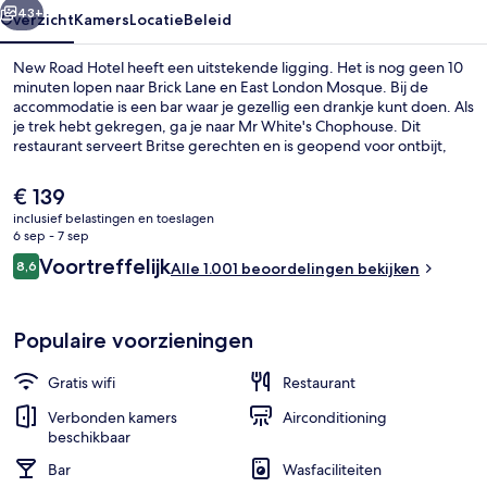
43+
Overzicht
Kamers
Locatie
Beleid
New Road Hotel heeft een uitstekende ligging. Het is nog geen 10
minuten lopen naar Brick Lane en East London Mosque. Bij de
accommodatie is een bar waar je gezellig een drankje kunt doen. Als
je trek hebt gekregen, ga je naar Mr White's Chophouse. Dit
restaurant serveert Britse gerechten en is geopend voor ontbijt,
lunch en diner. Bovendien rijd je in slechts vijf minuten naar Tower of
Londen en Tower Bridge. Andere reizigers zijn erg te spreken over
De
€ 139
het behulpzame personeel en de locatie. Het openbaar vervoer
huidige
inclusief belastingen en toeslagen
vind je op korte loopafstand: het is 4 minuten lopen naar
prijs
6 sep - 7 sep
Whitechapel Underground Station en 4 minuten naar London
Warehouse Deluxe | Hypoallergeen be
is
Beoordelingen
Whitechapel Station.
Voortreffelijk
8,6
Alle 1.001 beoordelingen bekijken
€ 139
8,6 op 10 –
Populaire voorzieningen
Gratis wifi
Restaurant
Verbonden kamers
Airconditioning
beschikbaar
Bar
Wasfaciliteiten