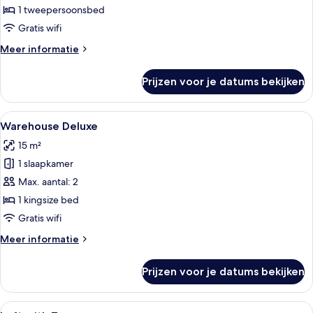
laden
1 tweepersoonsbed
Gratis wifi
Meer
Meer informatie
details
over
Prijzen voor je datums bekijken
Pocket
Double
Alle
Een moderne hotelkamer met een groot
5
Warehouse Deluxe
foto's
15 m²
voor
1 slaapkamer
Warehouse
Deluxe
Max. aantal: 2
laden
1 kingsize bed
Gratis wifi
Meer
Meer informatie
details
over
Prijzen voor je datums bekijken
Warehouse
Deluxe
Alle
Een moderne hotelkamer met een groot