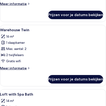
Meer
Meer informatie
details
over
Prijzen voor je datums bekijken
Family
Room
Alle
Een moderne hotelkamer met twee bed
6
Warehouse Twin
foto's
16 m²
voor
1 slaapkamer
Warehouse
Twin
Max. aantal: 2
laden
2 twijfelaars
Gratis wifi
Meer
Meer informatie
details
over
Prijzen voor je datums bekijken
Warehouse
Twin
Alle
Een moderne hotelkamer met een groot
6
Loft with Spa Bath
foto's
14 m²
voor