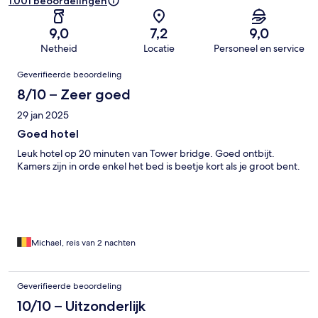
1.001 beoordelingen
9,0
7,2
9,0
Netheid
Locatie
Personeel en service
Beoordelingen
Geverifieerde beoordeling
8/10 – Zeer goed
29 jan 2025
Goed hotel
Leuk hotel op 20 minuten van Tower bridge. Goed ontbijt.
Kamers zijn in orde enkel het bed is beetje kort als je groot bent.
Michael, reis van 2 nachten
Geverifieerde beoordeling
10/10 – Uitzonderlijk