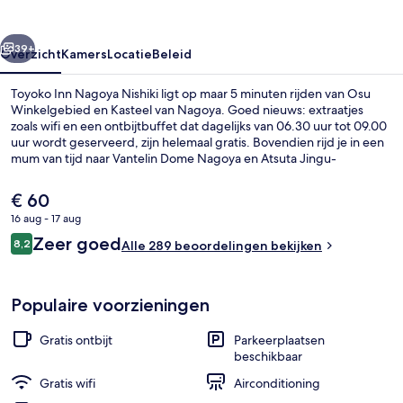
rige
Volgende
39+
Overzicht
Kamers
Locatie
Beleid
Toyoko Inn Nagoya Nishiki ligt op maar 5 minuten rijden van Osu
Winkelgebied en Kasteel van Nagoya. Goed nieuws: extraatjes
zoals wifi en een ontbijtbuffet dat dagelijks van 06.30 uur tot 09.00
uur wordt geserveerd, zijn helemaal gratis. Bovendien rijd je in een
mum van tijd naar Vantelin Dome Nagoya en Atsuta Jingu-
heiligdom. Het openbaar vervoer vind je op korte loopafstand: het
is 6 minuten lopen naar Station Hisayaodori en 7 minuten naar
De
€ 60
Station Sakae.
huidige
16 aug - 17 aug
prijs
Beoordelingen
Zeer goed
Ingang accommodatie
8,2
is
Alle 289 beoordelingen bekijken
8,2 op 10 –
€ 60
Populaire voorzieningen
Gratis ontbijt
Parkeerplaatsen
beschikbaar
Gratis wifi
Airconditioning