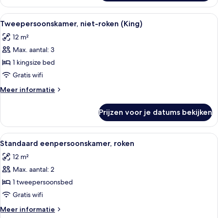
tweepersoonskamer,
roken
Alle
Een keurig opgemaakt bed met witte l
13
(King)
Tweepersoonskamer, niet-roken (King)
foto's
12 m²
voor
Max. aantal: 3
Tweepersoonskamer,
niet-
1 kingsize bed
roken
Gratis wifi
(King)
Meer
Meer informatie
laden
details
over
Prijzen voor je datums bekijken
Tweepersoonskamer,
niet-
roken
Alle
Een hotelkamer met een bed, een bur
14
(King)
Standaard eenpersoonskamer, roken
foto's
12 m²
voor
Max. aantal: 2
Standaard
eenpersoonskamer,
1 tweepersoonsbed
roken
Gratis wifi
laden
Meer
Meer informatie
details