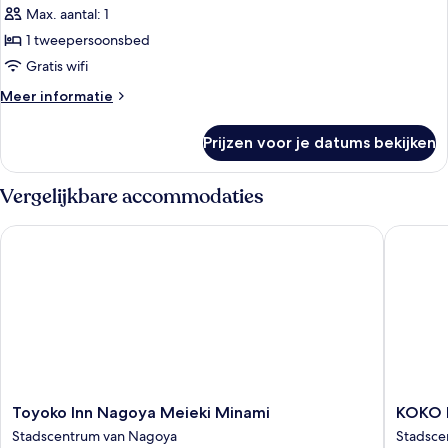
kamer,
Max. aantal: 1
niet-
1 tweepersoonsbed
roken
Gratis wifi
(Plus)
Meer
Meer informatie
laden
details
over
Prijzen voor je datums bekijken
Premium
kamer,
niet-
Vergelijkbare accommodaties
roken
(Plus)
Toyoko Inn Nagoya Meieki Minami
KOKO HO
Toyoko
KOKO
Toyoko Inn Nagoya Meieki Minami
KOKO 
Inn
HOTEL
Stadscentrum van Nagoya
Stadsce
Nagoya
Nagoya