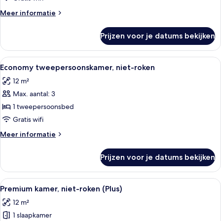
laden
Meer
Meer informatie
details
over
Prijzen voor je datums bekijken
Economy
tweepersoonskamer,
roken
Alle
Hotelkamer met een bed, bureau, stoe
14
Economy tweepersoonskamer, niet-roken
foto's
12 m²
voor
Max. aantal: 3
Economy
tweepersoonskamer,
1 tweepersoonsbed
niet-
Gratis wifi
roken
Meer
Meer informatie
laden
details
over
Prijzen voor je datums bekijken
Economy
tweepersoonskamer,
niet-
Alle
Een hotelkamer met een bed, een bur
14
roken
Premium kamer, niet-roken (Plus)
foto's
12 m²
voor
1 slaapkamer
Premium