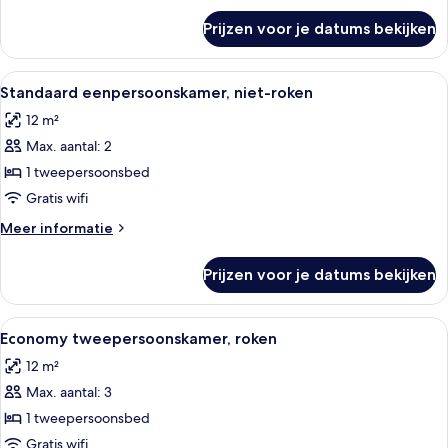
over
Prijzen voor je datums bekijken
Standaard
eenpersoonskamer,
roken
Alle
Een hotelkamer met een bed, een bur
14
Standaard eenpersoonskamer, niet-roken
foto's
12 m²
voor
Max. aantal: 2
Standaard
eenpersoonskamer,
1 tweepersoonsbed
niet-
Gratis wifi
roken
Meer
Meer informatie
laden
details
over
Prijzen voor je datums bekijken
Standaard
eenpersoonskamer,
niet-
Alle
Hotelkamer met een bed, bureau, stoe
14
roken
Economy tweepersoonskamer, roken
foto's
12 m²
voor
Max. aantal: 3
Economy
tweepersoonskamer,
1 tweepersoonsbed
roken
Gratis wifi