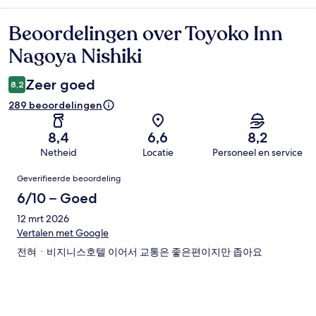
Beoordelingen over Toyoko Inn
Beoordelingen
Nagoya Nishiki
Zeer goed
8,2
289 beoordelingen
8,4
6,6
8,2
Netheid
Locatie
Personeel en service
Beoordelingen
Geverifieerde beoordeling
6/10 – Goed
12 mrt 2026
Vertalen met Google
전혀ㆍ비지니스호텔 이어서 교통은 좋은편이지만 좁아요