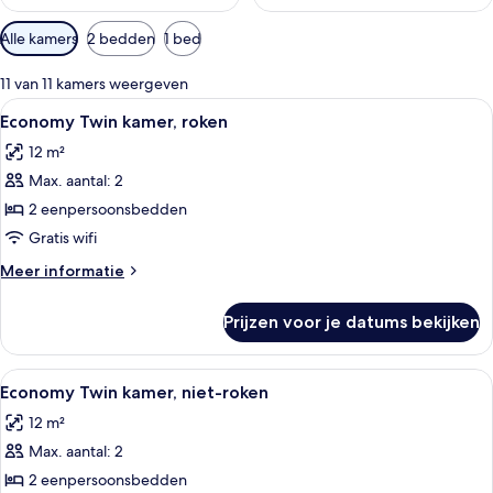
Beschikbare
Alle kamers
2 bedden
1 bed
filters
voor
11 van 11 kamers weergeven
kamers
Alle
Een hotelkamer met een bed, nachtkast
13
Economy Twin kamer, roken
foto's
12 m²
voor
Max. aantal: 2
Economy
Twin
2 eenpersoonsbedden
kamer,
Gratis wifi
roken
Meer
Meer informatie
laden
details
over
Prijzen voor je datums bekijken
Economy
Twin
kamer,
Alle
Een hotelkamer met een bed, nachtkast
13
roken
Economy Twin kamer, niet-roken
foto's
12 m²
voor
Max. aantal: 2
Economy
Twin
2 eenpersoonsbedden