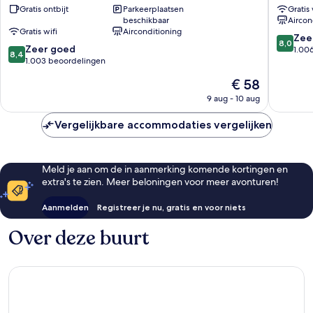
Gratis ontbijt
Parkeerplaatsen
Gratis 
Meieki
Marunou
beschikbaar
Aircon
Minami
Stadsce
Gratis wifi
Airconditioning
Stadscentrum
van
8.0
Zee
8,0
8.4
van
Zeer goed
Nagoya
van
1.00
8,4
van
Nagoya
1.003 beoordelingen
10,
10,
Zeer
De
€ 58
Zeer
goed,
prijs
goed,
9 aug - 10 aug
1.006
is
1.003
beoorde
€ 58
beoordelingen
Vergelijkbare accommodaties vergelijken
Meld je aan om de in aanmerking komende kortingen en
extra's te zien. Meer beloningen voor meer avonturen!
Aanmelden
Registreer je nu, gratis en voor niets
Over deze buurt