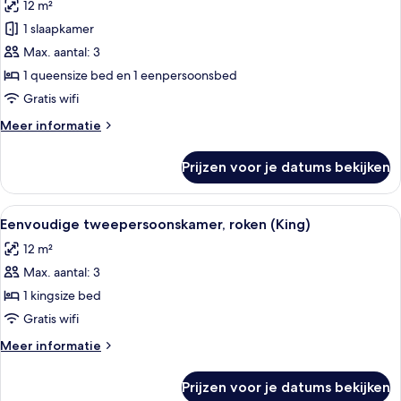
12 m²
voor
1 slaapkamer
FamilieTwin
kamer,
Max. aantal: 3
niet-
1 queensize bed en 1 eenpersoonsbed
roken
Gratis wifi
laden
Meer
Meer informatie
details
over
Prijzen voor je datums bekijken
FamilieTwin
kamer,
niet-
Alle
Een keurig opgemaakt bed met witte l
13
roken
Eenvoudige tweepersoonskamer, roken (King)
foto's
12 m²
voor
Max. aantal: 3
Eenvoudige
tweepersoonskamer,
1 kingsize bed
roken
Gratis wifi
(King)
Meer
Meer informatie
laden
details
over
Prijzen voor je datums bekijken
Eenvoudige