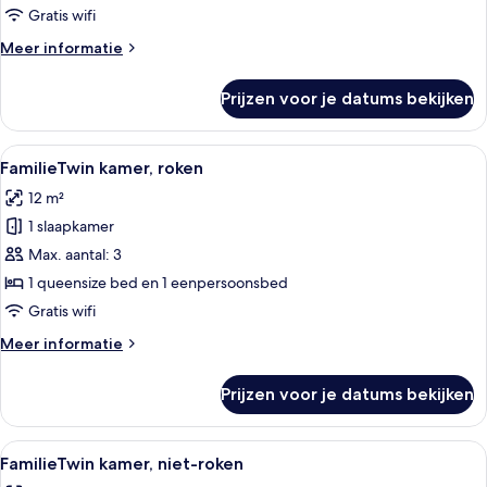
kamer,
Gratis wifi
niet-
Meer
Meer informatie
roken
details
laden
over
Prijzen voor je datums bekijken
Economy
Twin
kamer,
Alle
Een hotelkamer met twee bedden, een 
13
niet-
FamilieTwin kamer, roken
foto's
roken
12 m²
voor
1 slaapkamer
FamilieTwin
kamer,
Max. aantal: 3
roken
1 queensize bed en 1 eenpersoonsbed
laden
Gratis wifi
Meer
Meer informatie
details
over
Prijzen voor je datums bekijken
FamilieTwin
kamer,
roken
Alle
Een hotelkamer met twee bedden, een 
13
FamilieTwin kamer, niet-roken
foto's