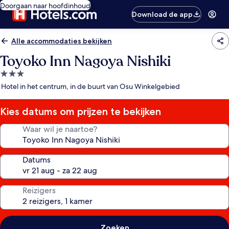
Doorgaan naar hoofdinhoud
Download de app
Alle accommodaties bekijken
Toyoko Inn Nagoya Nishiki
3.0-
sterrenaccommodatie
Hotel in het centrum, in de buurt van Osu Winkelgebied
Kies datums om prijzen te bekijken
Waar wil je naartoe?
Datums
Reizigers
Zoeken