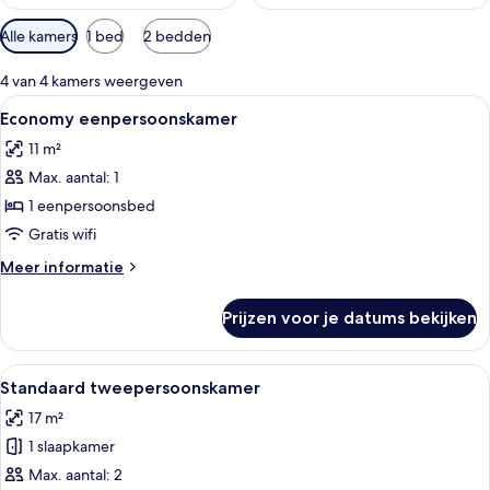
Beschikbare
Alle kamers
1 bed
2 bedden
filters
voor
4 van 4 kamers weergeven
kamers
Alle
Een kleine hotelkamer met een enkel b
4
Economy eenpersoonskamer
foto's
11 m²
voor
Max. aantal: 1
Economy
eenpersoonskamer
1 eenpersoonsbed
laden
Gratis wifi
Meer
Meer informatie
details
over
Prijzen voor je datums bekijken
Economy
eenpersoonskamer
Alle
Een hotelkamer met een bed, een burea
5
Standaard tweepersoonskamer
foto's
17 m²
voor
1 slaapkamer
Standaard
tweepersoonskamer
Max. aantal: 2