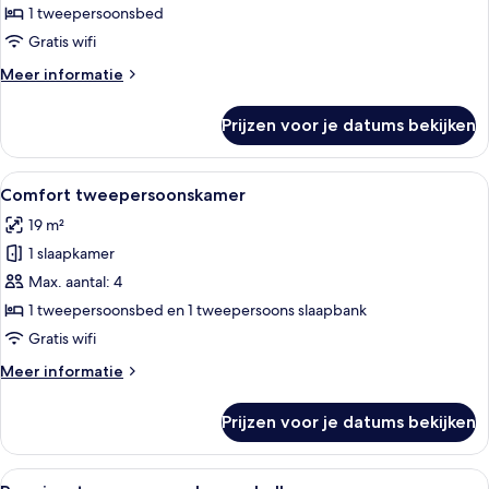
laden
1 tweepersoonsbed
Gratis wifi
Meer
Meer informatie
details
over
Prijzen voor je datums bekijken
Standaard
tweepersoonskamer
Alle
Een hotelkamer met een bed, een televi
7
Comfort tweepersoonskamer
foto's
19 m²
voor
1 slaapkamer
Comfort
tweepersoonskamer
Max. aantal: 4
laden
1 tweepersoonsbed en 1 tweepersoons slaapbank
Gratis wifi
Meer
Meer informatie
details
over
Prijzen voor je datums bekijken
Comfort
tweepersoonskamer
Alle
Een moderne slaapkamer met een bed,
8