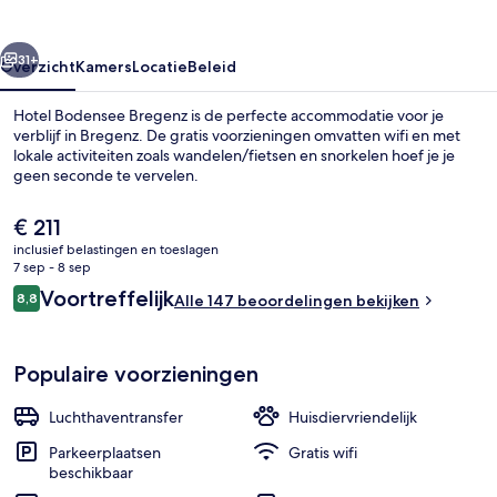
rige
Volgende
31+
Overzicht
Kamers
Locatie
Beleid
Hotel Bodensee Bregenz is de perfecte accommodatie voor je
verblijf in Bregenz. De gratis voorzieningen omvatten wifi en met
lokale activiteiten zoals wandelen/fietsen en snorkelen hoef je je
geen seconde te vervelen.
De
€ 211
huidige
inclusief belastingen en toeslagen
prijs
7 sep - 8 sep
is
Beoordelingen
Voortreffelijk
8,8
(Motor)bootverhuur
Alle 147 beoordelingen bekijken
€ 211
8,8 op 10 –
Populaire voorzieningen
Luchthaventransfer
Huisdiervriendelijk
Parkeerplaatsen
Gratis wifi
beschikbaar