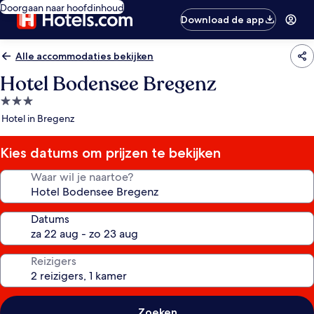
Doorgaan naar hoofdinhoud
Download de app
Alle accommodaties bekijken
Hotel Bodensee Bregenz
3.0-
sterrenaccommodatie
Hotel in Bregenz
Kies datums om prijzen te bekijken
Waar wil je naartoe?
Datums
Reizigers
Zoeken