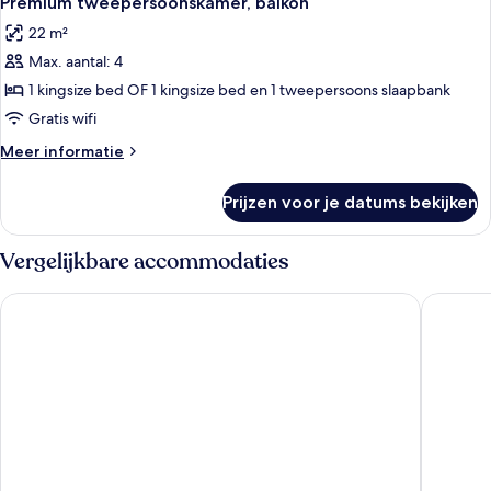
Premium tweepersoonskamer, balkon
foto's
22 m²
voor
Max. aantal: 4
Premium
tweepersoonskamer,
1 kingsize bed OF 1 kingsize bed en 1 tweepersoons slaapbank
balkon
Gratis wifi
laden
Meer
Meer informatie
details
over
Prijzen voor je datums bekijken
Premium
tweepersoonskamer,
balkon
Vergelijkbare accommodaties
JUFA Hotel Bregenz
Hotel We