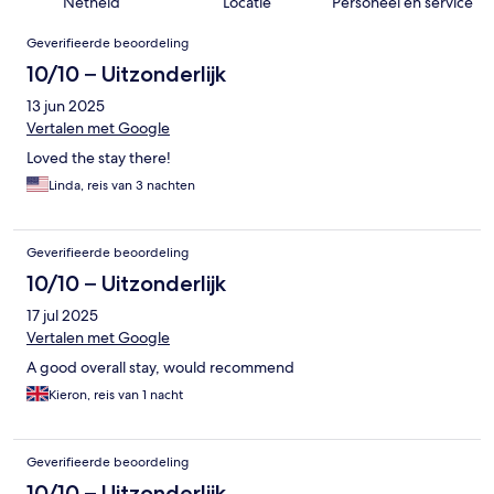
Netheid
Locatie
Personeel en service
Beoordelingen
Geverifieerde beoordeling
10/10 – Uitzonderlijk
13 jun 2025
Vertalen met Google
Loved the stay there!
Linda, reis van 3 nachten
Geverifieerde beoordeling
10/10 – Uitzonderlijk
17 jul 2025
Vertalen met Google
A good overall stay, would recommend
Kieron, reis van 1 nacht
Geverifieerde beoordeling
10/10 – Uitzonderlijk