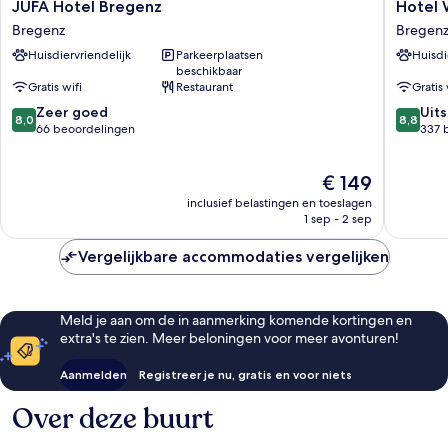
JUFA
Hotel
JUFA Hotel Bregenz
Hotel 
Hotel
Weisses
Bregenz
Bregen
Bregenz
Kreuz
Huisdiervriendelijk
Parkeerplaatsen
Huisdi
Bregenz
Bregenz
beschikbaar
Gratis wifi
Restaurant
Gratis 
8.0
8.8
Zeer goed
Uit
8,0
8,8
van
van
66 beoordelingen
337 
10,
10,
Zeer
Uitstek
De
€ 149
goed,
337
prijs
66
beoorde
inclusief belastingen en toeslagen
is
beoordelingen
1 sep - 2 sep
€ 149
Vergelijkbare accommodaties vergelijken
Meld je aan om de in aanmerking komende kortingen en
extra's te zien. Meer beloningen voor meer avonturen!
Aanmelden
Registreer je nu, gratis en voor niets
Over deze buurt