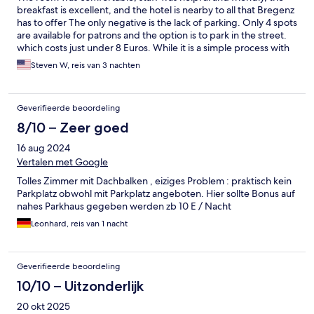
breakfast is excellent, and the hotel is nearby to all that Bregenz
has to offer The only negative is the lack of parking. Only 4 spots
are available for patrons and the option is to park in the street.
which costs just under 8 Euros. While it is a simple process with
many self-serve pay stations, doing this at midnight is a pain.
Steven W, reis van 3 nachten
Geverifieerde beoordeling
8/10 – Zeer goed
16 aug 2024
Vertalen met Google
Tolles Zimmer mit Dachbalken , eiziges Problem : praktisch kein
Parkplatz obwohl mit Parkplatz angeboten. Hier sollte Bonus auf
nahes Parkhaus gegeben werden zb 10 E / Nacht
Leonhard, reis van 1 nacht
Geverifieerde beoordeling
10/10 – Uitzonderlijk
20 okt 2025