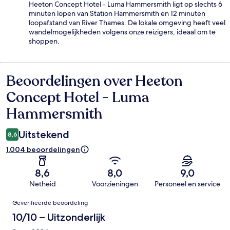
Heeton Concept Hotel - Luma Hammersmith ligt op slechts 6
minuten lopen van Station Hammersmith en 12 minuten
loopafstand van River Thames. De lokale omgeving heeft veel
wandelmogelijkheden volgens onze reizigers, ideaal om te
shoppen.
Beoordelingen over Heeton
Beoordelingen
Concept Hotel - Luma
Hammersmith
Uitstekend
8,6
1.004 beoordelingen
8,6
8,0
9,0
Netheid
Voorzieningen
Personeel en service
Beoordelingen
Geverifieerde beoordeling
10/10 – Uitzonderlijk