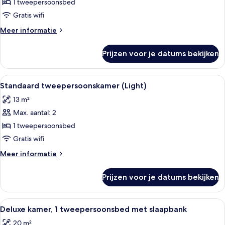
tweepersoonskamer
1 tweepersoonsbed
(Luma)
Gratis wifi
laden
Meer
Meer informatie
details
over
Prijzen voor je datums bekijken
Superior
tweepersoonskamer
(Luma)
Alle
Een hotelkamer met een groot bed, e
7
Standaard tweepersoonskamer (Light)
foto's
13 m²
voor
Max. aantal: 2
Standaard
tweepersoonskamer
1 tweepersoonsbed
(Light)
Gratis wifi
laden
Meer
Meer informatie
details
over
Prijzen voor je datums bekijken
Standaard
tweepersoonskamer
(Light)
Alle
Een moderne hotelkamer met een groo
12
Deluxe kamer, 1 tweepersoonsbed met slaapbank
foto's
20 m²