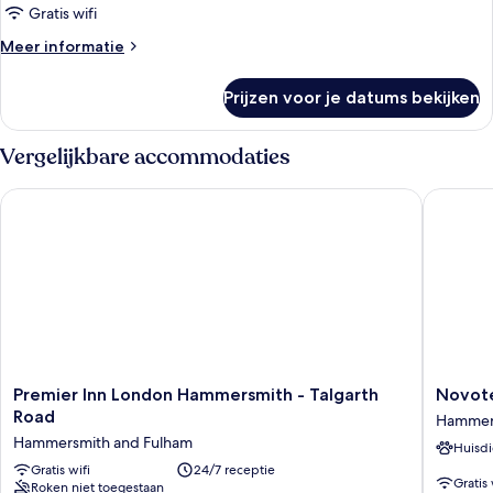
laden
Gratis wifi
Meer
Meer informatie
details
over
Prijzen voor je datums bekijken
Superior
kamer
Vergelijkbare accommodaties
Premier Inn London Hammersmith - Talgarth Road
Novotel
Premier
Novotel
Premier Inn London Hammersmith - Talgarth
Novot
Inn
London
Road
Hammers
London
West
Hammersmith and Fulham
Huisdi
Hammersmith
Hammer
-
Gratis wifi
24/7 receptie
and
Gratis 
Roken niet toegestaan
Talgarth
Fulham