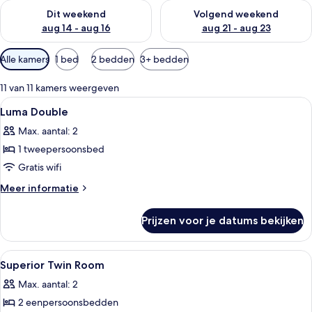
De beschikbaarheid controleren voor dit weekend aug 14 - au
De beschikbaarheid controler
Dit weekend
Volgend weekend
aug 14 - aug 16
aug 21 - aug 23
Beschikbare
Alle kamers
1 bed
2 bedden
3+ bedden
filters
voor
11 van 11 kamers weergeven
kamers
Alle
Een kluis op de kamer, verduisterende
10
Luma Double
foto's
Max. aantal: 2
voor
1 tweepersoonsbed
Luma
Double
Gratis wifi
laden
Meer
Meer informatie
details
over
Prijzen voor je datums bekijken
Luma
Double
Alle
Een kluis op de kamer, verduisterende
4
Superior Twin Room
foto's
Max. aantal: 2
voor
2 eenpersoonsbedden
Superior