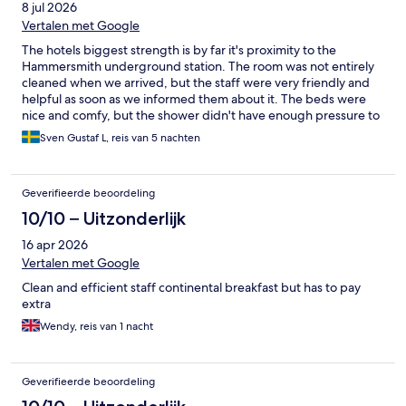
8 jul 2026
Vertalen met Google
The hotels biggest strength is by far it's proximity to the
Hammersmith underground station. The room was not entirely
cleaned when we arrived, but the staff were very friendly and
helpful as soon as we informed them about it. The beds were
nice and comfy, but the shower didn't have enough pressure to
satisfy. I'll finish on a positive note that you virtually couldn't hear
Sven Gustaf L, reis van 5 nachten
a thing from the outside.
Geverifieerde beoordeling
10/10 – Uitzonderlijk
16 apr 2026
Vertalen met Google
Clean and efficient staff continental breakfast but has to pay
extra
Wendy, reis van 1 nacht
Geverifieerde beoordeling