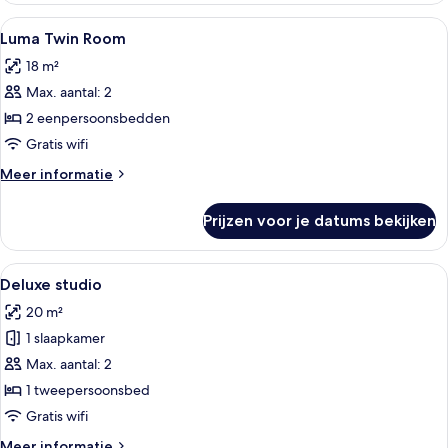
Kamer
Alle
Een hotelkamer met twee bedden, een
9
met
Luma Twin Room
foto's
Slaapbank
18 m²
voor
Max. aantal: 2
Luma
Twin
2 eenpersoonsbedden
Room
Gratis wifi
laden
Meer
Meer informatie
details
over
Prijzen voor je datums bekijken
Luma
Twin
Room
Alle
Een hotelkamer met een bed, nachtkas
5
Deluxe studio
foto's
20 m²
voor
1 slaapkamer
Deluxe
studio
Max. aantal: 2
laden
1 tweepersoonsbed
Gratis wifi
Meer
Meer informatie