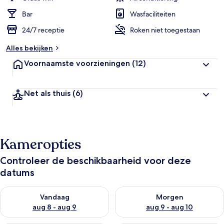
Bar
Wasfaciliteiten
24/7 receptie
Roken niet toegestaan
Alles bekijken
Voornaamste voorzieningen
(12)
Net als thuis
(6)
Kameropties
Controleer de beschikbaarheid voor deze
datums
De beschikbaarheid controleren voor vanavond aug 8 - aug 9
De beschikbaarheid controler
Vandaag
Morgen
aug 8 - aug 9
aug 9 - aug 10