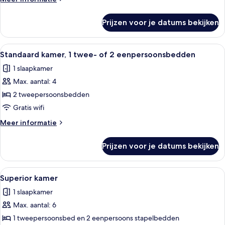
details
over
Prijzen voor je datums bekijken
Deluxe
studio
Alle
Een hotelkamer met twee bedden, een g
14
Standaard kamer, 1 twee- of 2 eenpersoonsbedden
foto's
1 slaapkamer
voor
Max. aantal: 4
Standaard
kamer,
2 tweepersoonsbedden
1
Gratis wifi
twee-
Meer
Meer informatie
of
details
2
over
Prijzen voor je datums bekijken
Standaard
eenpersoonsbedden
kamer,
laden
1
Alle
Een slaapkamer met een stapelbed, bu
16
twee-
Superior kamer
foto's
of
1 slaapkamer
2
voor
eenpersoonsbedden
Max. aantal: 6
Superior
kamer
1 tweepersoonsbed en 2 eenpersoons stapelbedden