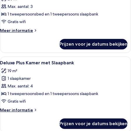
voor
Max. aantal: 3
Deluxe
kamer,
1 tweepersoonsbed en 1 tweepersoons slaapbank
1
Gratis wifi
tweepersoonsbed
Meer
Meer informatie
met
details
slaapbank
over
Prijzen voor je datums bekijken
Deluxe
laden
kamer,
1
Alle
Een moderne hotelkamer met een groot
7
tweepersoonsbed
Deluxe Plus Kamer met Slaapbank
foto's
met
19 m²
slaapbank
voor
1 slaapkamer
Deluxe
Plus
Max. aantal: 4
Kamer
1 tweepersoonsbed en 1 tweepersoons slaapbank
met
Gratis wifi
Slaapbank
Meer
Meer informatie
laden
details
over
Prijzen voor je datums bekijken
Deluxe
Plus