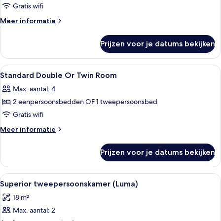
Twin
Gratis wifi
Room
Meer
Meer informatie
laden
details
over
Prijzen voor je datums bekijken
Superior
Twin
Room
Alle
Een kluis op de kamer, verduisterende
8
Standard Double Or Twin Room
foto's
Max. aantal: 4
voor
2 eenpersoonsbedden OF 1 tweepersoonsbed
Standard
Double
Gratis wifi
Or
Meer
Meer informatie
Twin
details
over
Room
Prijzen voor je datums bekijken
Standard
laden
Double
Or
Alle
Een hotelkamer met een bed, nachtkas
11
Twin
Superior tweepersoonskamer (Luma)
foto's
Room
18 m²
voor
Max. aantal: 2
Superior