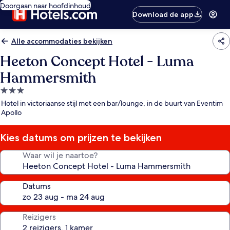
Doorgaan naar hoofdinhoud
Download de app
Alle accommodaties bekijken
Heeton Concept Hotel - Luma
Hammersmith
3.0-
sterrenaccommodatie
Hotel in victoriaanse stijl met een bar/lounge, in de buurt van Eventim
Apollo
Kies datums om prijzen te bekijken
Waar wil je naartoe?
Datums
Reizigers