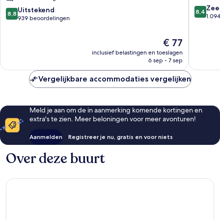
8.4
Road
Zee
8.8
Uitstekend
8,4
8,8
van
Hammersmith
1.09
van
939 beoordelingen
10,
and
10,
Zeer
Fulham
Uitstekend,
De
€ 77
goed,
939
prijs
1.094
inclusief belastingen en toeslagen
beoordelingen
is
beoorde
6 sep - 7 sep
€ 77
Vergelijkbare accommodaties vergelijken
Meld je aan om de in aanmerking komende kortingen en
extra's te zien. Meer beloningen voor meer avonturen!
Aanmelden
Registreer je nu, gratis en voor niets
Over deze buurt