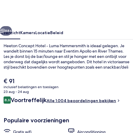
-
Luma
Hammersmith
rige
Volgende
88+
Overzicht
Kamers
Locatie
Beleid
Heeton Concept Hotel - Luma Hammersmith is ideaal gelegen. Je
wandelt binnen 15 minuten naar Eventim Apollo en River Thames.
Les je dorst bij de bar/lounge en stil je honger met een ontbijt voor
onderweg dat dagelijks wordt aangeboden. Dit hotel in victoriaanse
stijl beschikt bovendien over hoogtepunten zoals een snackbar/deli
en een tuin. Andere reizigers waarderen de nabijheid van het
openbaar vervoer: Station Hammersmith ligt op 6 minuten en
De
€ 91
Ravenscourt Park Underground Station op 10 minuten loopafstand.
huidige
inclusief belastingen en toeslagen
prijs
23 aug - 24 aug
Luma Twin Room | Een klu
is
Beoordelingen
Voortreffelijk
8,6
Alle 1.004 beoordelingen bekijken
€ 91
8,6 op 10 –
Populaire voorzieningen
Gratis wifi
Airconditioning