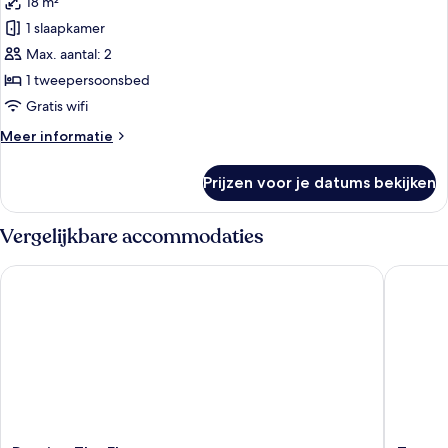
18 m²
voor
1 slaapkamer
Economy
tweepersoonskamer
Max. aantal: 2
laden
1 tweepersoonsbed
Gratis wifi
Meer
Meer informatie
details
over
Prijzen voor je datums bekijken
Economy
tweepersoonskamer
Vergelijkbare accommodaties
Pension The Flower
Zannos M