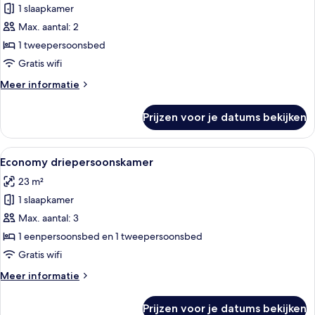
1 slaapkamer
Tweepersoonskamer,
1
Max. aantal: 2
tweepersoonsbed
1 tweepersoonsbed
laden
Gratis wifi
Meer
Meer informatie
details
over
Prijzen voor je datums bekijken
Tweepersoonskamer,
1
tweepersoonsbed
Alle
Een slaapkamer met twee bedden, een 
5
Economy driepersoonskamer
foto's
23 m²
voor
1 slaapkamer
Economy
driepersoonskamer
Max. aantal: 3
laden
1 eenpersoonsbed en 1 tweepersoonsbed
Gratis wifi
Meer
Meer informatie
details
over
Prijzen voor je datums bekijken
Economy