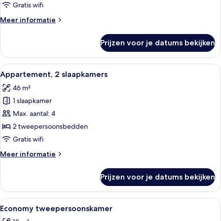
Gratis wifi
Meer
Meer informatie
details
over
Prijzen voor je datums bekijken
Studio
Alle
Een keuken met houten kastjes, een wit
6
Appartement, 2 slaapkamers
foto's
46 m²
voor
1 slaapkamer
Appartement,
2
Max. aantal: 4
slaapkamers
2 tweepersoonsbedden
laden
Gratis wifi
Meer
Meer informatie
details
over
Prijzen voor je datums bekijken
Appartement,
2
slaapkamers
Alle
Een slaapkamer met een bed, nachtkas
5
Economy tweepersoonskamer
foto's