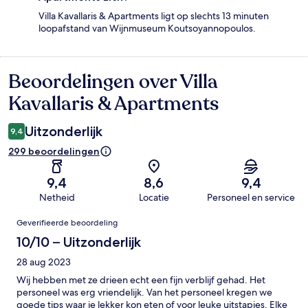
Villa Kavallaris & Apartments ligt op slechts 13 minuten
loopafstand van Wijnmuseum Koutsoyannopoulos.
Beoordelingen over Villa
Beoordelingen
Kavallaris & Apartments
Uitzonderlijk
9,4
299 beoordelingen
9,4
8,6
9,4
Netheid
Locatie
Personeel en service
Beoordelingen
Geverifieerde beoordeling
10/10 – Uitzonderlijk
28 aug 2023
Wij hebben met ze drieen echt een fijn verblijf gehad. Het
personeel was erg vriendelijk. Van het personeel kregen we
goede tips waar je lekker kon eten of voor leuke uitstapjes. Elke