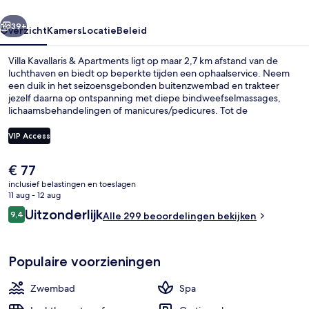
rige
Volgende
39+
Overzicht
Kamers
Locatie
Beleid
Villa Kavallaris & Apartments ligt op maar 2,7 km afstand van de
luchthaven en biedt op beperkte tijden een ophaalservice. Neem
een duik in het seizoensgebonden buitenzwembad en trakteer
jezelf daarna op ontspanning met diepe bindweefselmassages,
lichaamsbehandelingen of manicures/pedicures. Tot de
voorzieningen behoren ook een terras en een tuin. Andere reizigers
zijn heel enthousiast over het behulpzame personeel.
VIP Access
De
€ 77
Een seizoensgebonden buitenzwembad
huidige
inclusief belastingen en toeslagen
prijs
11 aug - 12 aug
is
Beoordelingen
Uitzonderlijk
9,4
Alle 299 beoordelingen bekijken
€ 77
9,4 op 10 –
Populaire voorzieningen
Zwembad
Spa