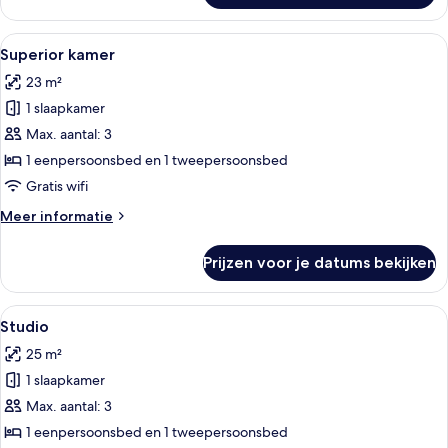
driepersoonskamer
Alle
Een slaapkamer met twee bedden, een b
5
Superior kamer
foto's
23 m²
voor
1 slaapkamer
Superior
kamer
Max. aantal: 3
laden
1 eenpersoonsbed en 1 tweepersoonsbed
Gratis wifi
Meer
Meer informatie
details
over
Prijzen voor je datums bekijken
Superior
kamer
Alle
Een hotelkamer met twee bedden, een b
5
Studio
foto's
25 m²
voor
1 slaapkamer
Studio
laden
Max. aantal: 3
1 eenpersoonsbed en 1 tweepersoonsbed