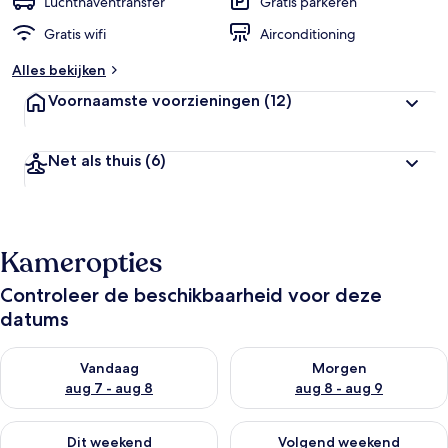
Luchthaventransfer
Gratis parkeren
Gratis wifi
Airconditioning
Alles bekijken
Voornaamste voorzieningen
(12)
Net als thuis
(6)
Kameropties
Controleer de beschikbaarheid voor deze
datums
De beschikbaarheid controleren voor vanavond aug 7 - aug 8
De beschikbaarheid controler
Vandaag
Morgen
aug 7 - aug 8
aug 8 - aug 9
De beschikbaarheid controleren voor dit weekend aug 7 - aug
De beschikbaarheid controler
Dit weekend
Volgend weekend