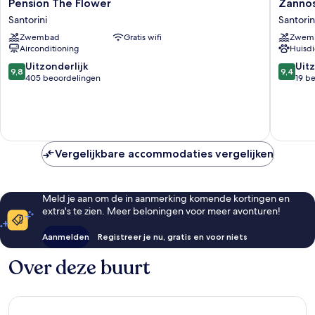
Pension
Zannos
Pension The Flower
Zannos
The
Melathr
Santorini
Santorin
Flower
Hotel
Zwembad
Gratis wifi
Zwem
Santorini
by
Airconditioning
Huisdi
Omilos
Hotels
9.8
9.4
Uitzonderlijk
Uitz
9,8
9,4
Santorin
van
van
405 beoordelingen
19 b
10,
10,
Uitzonderlijk,
Uitzonder
405
19
beoordelingen
beoorde
Vergelijkbare accommodaties vergelijken
Meld je aan om de in aanmerking komende kortingen en
extra's te zien. Meer beloningen voor meer avonturen!
Aanmelden
Registreer je nu, gratis en voor niets
Over deze buurt