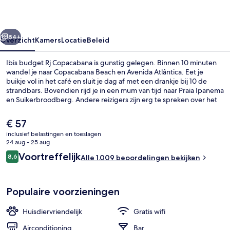
rige
Volgende
84+
Overzicht
Kamers
Locatie
Beleid
Ibis budget Rj Copacabana is gunstig gelegen. Binnen 10 minuten
wandel je naar Copacabana Beach en Avenida Atlântica. Eet je
buikje vol in het café en sluit je dag af met een drankje bij 10 de
strandbars. Bovendien rijd je in een mum van tijd naar Praia Ipanema
en Suikerbroodberg. Andere reizigers zijn erg te spreken over het
behulpzame personeel. De accommodatie ligt op korte loopafstand
van het openbaar vervoer: het is 9 minuten lopen naar Station
De
€ 57
Cantagalo en 11 minuten naar Station Siqueira Campos.
huidige
inclusief belastingen en toeslagen
prijs
24 aug - 25 aug
Vlak bij het strand, wit zand, 10 strand
is
Beoordelingen
Voortreffelijk
8,6
Alle 1.009 beoordelingen bekijken
€ 57
8,6 op 10 –
Populaire voorzieningen
Huisdiervriendelijk
Gratis wifi
Airconditioning
Bar