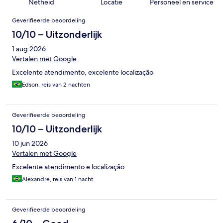
Netheid
Locatie
Personeel en service
Beoordelingen
Geverifieerde beoordeling
10/10 – Uitzonderlijk
1 aug 2026
Vertalen met Google
Excelente atendimento, excelente localização
Edson, reis van 2 nachten
Geverifieerde beoordeling
10/10 – Uitzonderlijk
10 jun 2026
Vertalen met Google
Excelente atendimento e localização
Alexandre, reis van 1 nacht
Geverifieerde beoordeling