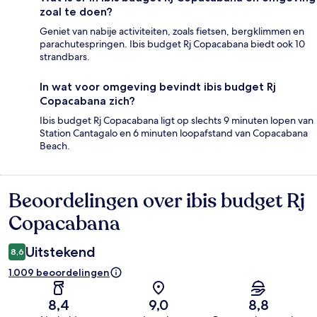
zoal te doen?
Geniet van nabije activiteiten, zoals fietsen, bergklimmen en
parachutespringen. Ibis budget Rj Copacabana biedt ook 10
strandbars.
In wat voor omgeving bevindt ibis budget Rj
Copacabana zich?
Ibis budget Rj Copacabana ligt op slechts 9 minuten lopen van
Station Cantagalo en 6 minuten loopafstand van Copacabana
Beach.
Beoordelingen over ibis budget Rj
Beoordelingen
Copacabana
Uitstekend
8,6
1.009 beoordelingen
8,4
9,0
8,8