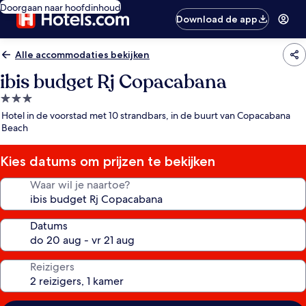
Doorgaan naar hoofdinhoud
Download de app
Alle accommodaties bekijken
ibis budget Rj Copacabana
3.0-
sterrenaccommodatie
Hotel in de voorstad met 10 strandbars, in de buurt van Copacabana
Beach
Kies datums om prijzen te bekijken
Waar wil je naartoe?
Datums
Reizigers