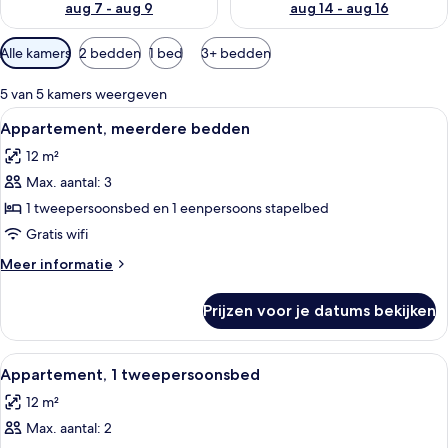
aug 7 - aug 9
aug 14 - aug 16
Beschikbare
Alle kamers
2 bedden
1 bed
3+ bedden
filters
voor
5 van 5 kamers weergeven
kamers
Alle
Een hotelkamer met een stapelbed, een
13
Appartement, meerdere bedden
foto's
12 m²
voor
Max. aantal: 3
Appartement,
meerdere
1 tweepersoonsbed en 1 eenpersoons stapelbed
bedden
Gratis wifi
laden
Meer
Meer informatie
details
over
Prijzen voor je datums bekijken
Appartement,
meerdere
bedden
Alle
Een hotelkamer met een badkamer, een
9
Appartement, 1 tweepersoonsbed
foto's
12 m²
voor
Max. aantal: 2
Appartement,