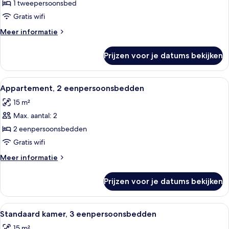
1
1 tweepersoonsbed
tweepersoonsbed
Gratis wifi
laden
Meer
Meer informatie
details
over
Prijzen voor je datums bekijken
Appartement,
1
tweepersoonsbed
Alle
Een hotelkamer met twee bedden, een 
13
Appartement, 2 eenpersoonsbedden
foto's
15 m²
voor
Max. aantal: 2
Appartement,
2
2 eenpersoonsbedden
eenpersoonsbedden
Gratis wifi
laden
Meer
Meer informatie
details
over
Prijzen voor je datums bekijken
Appartement,
2
eenpersoonsbedden
Alle
Een hotelkamer met twee bedden, een b
10
Standaard kamer, 3 eenpersoonsbedden
foto's
15 m²