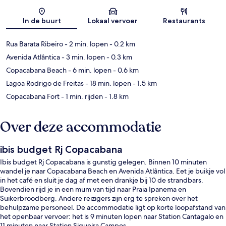
Kaart
In de buurt
Lokaal vervoer
Restaurants
Rua Barata Ribeiro
- 2 min. lopen
- 0.2 km
Avenida Atlântica
- 3 min. lopen
- 0.3 km
Copacabana Beach
- 6 min. lopen
- 0.6 km
Lagoa Rodrigo de Freitas
- 18 min. lopen
- 1.5 km
Copacabana Fort
- 1 min. rijden
- 1.8 km
Over deze accommodatie
ibis budget Rj Copacabana
Ibis budget Rj Copacabana is gunstig gelegen. Binnen 10 minuten
wandel je naar Copacabana Beach en Avenida Atlântica. Eet je buikje vol
in het café en sluit je dag af met een drankje bij 10 de strandbars.
Bovendien rijd je in een mum van tijd naar Praia Ipanema en
Suikerbroodberg. Andere reizigers zijn erg te spreken over het
behulpzame personeel. De accommodatie ligt op korte loopafstand van
het openbaar vervoer: het is 9 minuten lopen naar Station Cantagalo en
11 minuten naar Station Siqueira Campos.