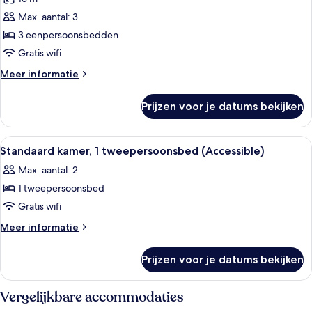
voor
Max. aantal: 3
Standaard
kamer,
3 eenpersoonsbedden
3
Gratis wifi
eenpersoonsbedden
Meer
Meer informatie
laden
details
over
Prijzen voor je datums bekijken
Standaard
kamer,
3
Alle
Een hotelkamer met een bed, nachtka
12
eenpersoonsbedden
Standaard kamer, 1 tweepersoonsbed (Accessible)
foto's
Max. aantal: 2
voor
1 tweepersoonsbed
Standaard
kamer,
Gratis wifi
1
Meer
Meer informatie
tweepersoonsbed
details
over
(Accessible)
Prijzen voor je datums bekijken
Standaard
laden
kamer,
1
Vergelijkbare accommodaties
tweepersoonsbed