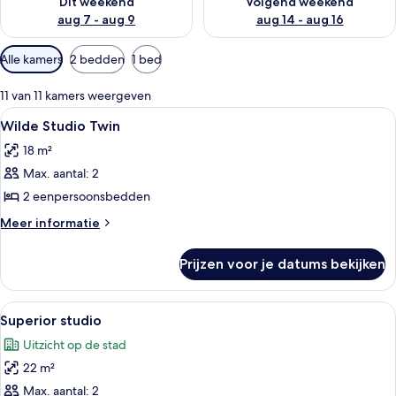
Dit weekend
Volgend weekend
aug 7 - aug 9
aug 14 - aug 16
Beschikbare
Alle kamers
2 bedden
1 bed
filters
voor
11 van 11 kamers weergeven
kamers
Alle
Een moderne hotelkamer met een groot
12
Wilde Studio Twin
foto's
18 m²
voor
Max. aantal: 2
Wilde
Studio
2 eenpersoonsbedden
Twin
Meer
Meer informatie
laden
details
over
Prijzen voor je datums bekijken
Wilde
Studio
Twin
Alle
Een kleine keuken met een magnetron, 
14
Superior studio
foto's
Uitzicht op de stad
voor
22 m²
Superior
studio
Max. aantal: 2