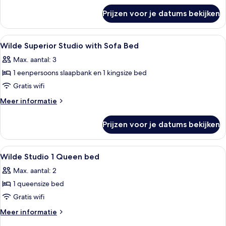
over
Prijzen voor je datums bekijken
Wilde
Double
Room
Alle
Luxe beddengoed, een minibar, een kl
11
Wilde Superior Studio with Sofa Bed
foto's
Max. aantal: 3
voor
1 eenpersoons slaapbank en 1 kingsize bed
Wilde
Superior
Gratis wifi
Studio
Meer
Meer informatie
with
details
over
Sofa
Prijzen voor je datums bekijken
Wilde
Bed
Superior
laden
Studio
Alle
Luxe beddengoed, een minibar, een kl
13
with
Wilde Studio 1 Queen bed
foto's
Sofa
Max. aantal: 2
Bed
voor
1 queensize bed
Wilde
Studio
Gratis wifi
1
Meer
Meer informatie
Queen
details