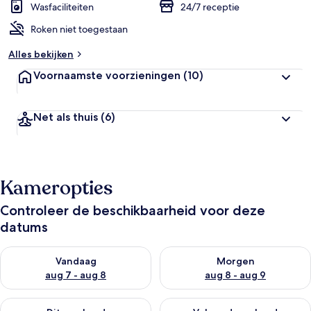
Wasfaciliteiten
24/7 receptie
Roken niet toegestaan
Alles bekijken
Voornaamste voorzieningen
(10)
Net als thuis
(6)
Kameropties
Controleer de beschikbaarheid voor deze
datums
De beschikbaarheid controleren voor vanavond aug 7 - aug 8
De beschikbaarheid controler
Vandaag
Morgen
aug 7 - aug 8
aug 8 - aug 9
De beschikbaarheid controleren voor dit weekend aug 7 - aug
De beschikbaarheid controler