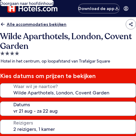
Doorgaan naar hoofdinhoud
Download de app
Alle accommodaties bekijken
Wilde Aparthotels, London, Covent
Garden
4.0-
sterrenaccommodatie
Hotel in het centrum, op loopafstand van Trafalgar Square
Kies datums om prijzen te bekijken
Waar wil je naartoe?
Datums
Reizigers