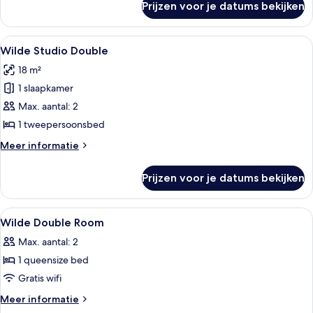
Prijzen voor je datums bekijken
Executive
laden
studio,
1
Alle
Een moderne hotelkamer met een groo
13
kingsize
Wilde Studio Double
foto's
bed
18 m²
met
voor
slaapbank
1 slaapkamer
Wilde
Studio
Max. aantal: 2
Double
1 tweepersoonsbed
laden
Meer
Meer informatie
details
over
Prijzen voor je datums bekijken
Wilde
Studio
Double
Alle
Luxe beddengoed, een minibar, een kl
8
Wilde Double Room
foto's
Max. aantal: 2
voor
1 queensize bed
Wilde
Double
Gratis wifi
Room
Meer
Meer informatie
laden
details