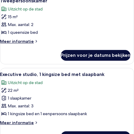
Tweepersoonskamer
foto's
(Windowless)
Uitzicht op de stad
voor
15 m²
Tweepersoonskamer
laden
Max. aantal: 2
1 queensize bed
Meer
Meer informatie
details
over
Prijzen voor je datums bekijken
Tweepersoonskamer
Alle
Een hotelkamer met een bed, nachtkast
13
Executive studio, 1 kingsize bed met slaapbank
foto's
Uitzicht op de stad
voor
22 m²
Executive
studio,
1 slaapkamer
1
Max. aantal: 3
kingsize
1 kingsize bed en 1 eenpersoons slaapbank
bed
Meer
Meer informatie
met
details
slaapbank
over