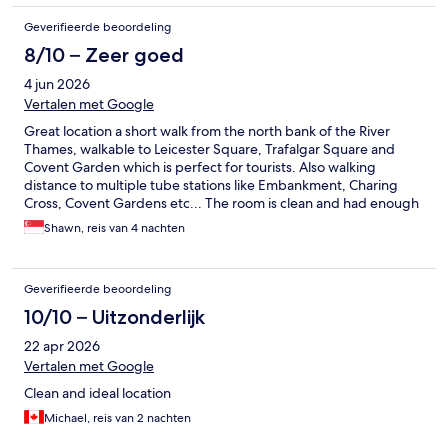
Geverifieerde beoordeling
8/10 – Zeer goed
4 jun 2026
Vertalen met Google
Great location a short walk from the north bank of the River
Thames, walkable to Leicester Square, Trafalgar Square and
Covent Garden which is perfect for tourists. Also walking
distance to multiple tube stations like Embankment, Charing
Cross, Covent Gardens etc... The room is clean and had enough
amenities for 2 pax to stay, and the staff were all friendly and
Shawn, reis van 4 nachten
attentive.
Geverifieerde beoordeling
10/10 – Uitzonderlijk
22 apr 2026
Vertalen met Google
Clean and ideal location
Michael, reis van 2 nachten