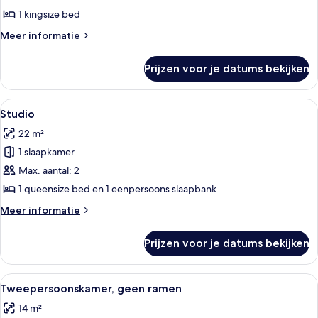
laden
1 kingsize bed
Meer
Meer informatie
details
over
Prijzen voor je datums bekijken
Superior
studio
Alle
Een moderne hotelkamer met een bed,
10
Studio
foto's
22 m²
voor
1 slaapkamer
Studio
laden
Max. aantal: 2
1 queensize bed en 1 eenpersoons slaapbank
Meer
Meer informatie
details
over
Prijzen voor je datums bekijken
Studio
Alle
Een moderne hotelkamer met een groo
9
Tweepersoonskamer, geen ramen
foto's
14 m²
voor