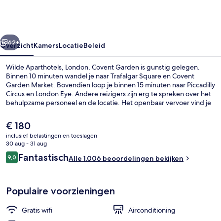
Covent
Garden
rige
Volgende
62+
Overzicht
Kamers
Locatie
Beleid
Wilde Aparthotels, London, Covent Garden is gunstig gelegen.
Binnen 10 minuten wandel je naar Trafalgar Square en Covent
Garden Market. Bovendien loop je binnen 15 minuten naar Piccadilly
Circus en London Eye. Andere reizigers zijn erg te spreken over het
behulpzame personeel en de locatie. Het openbaar vervoer vind je
op korte loopafstand: het is 4 minuten lopen naar Charing Cross
Underground Station en 5 minuten naar Station Embankment.
De
€ 180
huidige
inclusief belastingen en toeslagen
prijs
30 aug - 31 aug
Voorkant van accommodatie
is
Beoordelingen
Fantastisch
9,0
Alle 1.006 beoordelingen bekijken
€ 180
9,0 op 10 –
Populaire voorzieningen
Gratis wifi
Airconditioning