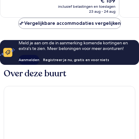
€ 159
5.536
goed,
prijs
beoordelingen
423
inclusief belastingen en toeslagen
is
beoorde
23 aug - 24 aug
€ 159
Vergelijkbare accommodaties vergelijken
Meld je aan om de in aanmerking komende kortingen en
extra's te zien. Meer beloningen voor meer avonturen!
Aanmelden
Registreer je nu, gratis en voor niets
Over deze buurt