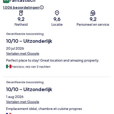
Fantastisch
1.006 beoordelingen
9,2
9,6
9,2
Netheid
Locatie
Personeel en service
Beoordelingen
Geverifieerde beoordeling
10/10 – Uitzonderlijk
20 jul 2026
Vertalen met Google
Perfect place to stay! Great location and amazing property.
Francisco, reis van 3 nachten
Geverifieerde beoordeling
10/10 – Uitzonderlijk
1 aug 2026
Vertalen met Google
Emplacement idéal, chambre et cuisine propres