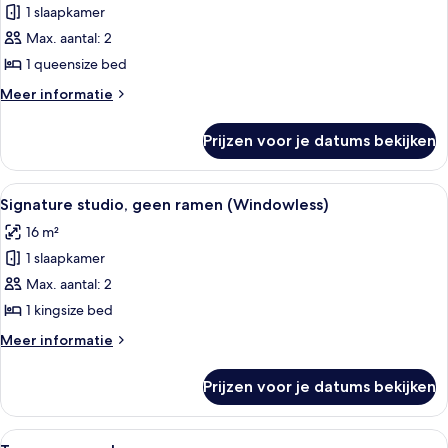
1 slaapkamer
Tweepersoonskamer,
geen
Max. aantal: 2
ramen
1 queensize bed
laden
Meer
Meer informatie
details
over
Prijzen voor je datums bekijken
Tweepersoonskamer,
geen
ramen
Alle
Een slaapkamer met een bed, een stoel,
10
Signature studio, geen ramen (Windowless)
foto's
16 m²
voor
1 slaapkamer
Signature
studio,
Max. aantal: 2
geen
1 kingsize bed
ramen
Meer
Meer informatie
(Windowless)
details
laden
over
Prijzen voor je datums bekijken
Signature
studio,
geen
Alle
Een moderne hotelkamer met een groot
10
ramen