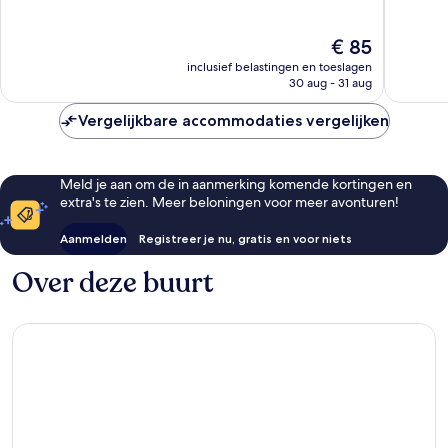
A7
10,
10,
Zuidbroek
Zeer
Goed,
De
€ 85
goed,
129
prijs
349
beoorde
inclusief belastingen en toeslagen
is
beoordelingen
30 aug - 31 aug
€ 85
Vergelijkbare accommodaties vergelijken
Meld je aan om de in aanmerking komende kortingen en
extra's te zien. Meer beloningen voor meer avonturen!
Aanmelden
Registreer je nu, gratis en voor niets
Over deze buurt