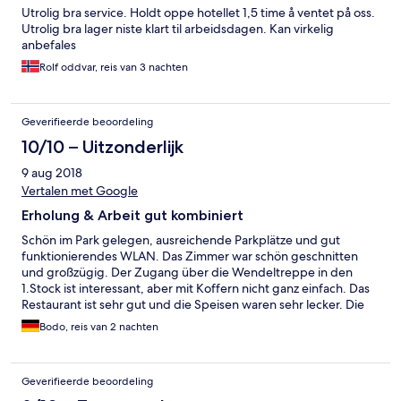
Utrolig bra service. Holdt oppe hotellet 1,5 time å ventet på oss.
Utrolig bra lager niste klart til arbeidsdagen. Kan virkelig
anbefales
Rolf oddvar, reis van 3 nachten
Geverifieerde beoordeling
10/10 – Uitzonderlijk
9 aug 2018
Vertalen met Google
Erholung & Arbeit gut kombiniert
Schön im Park gelegen, ausreichende Parkplätze und gut
funktionierendes WLAN. Das Zimmer war schön geschnitten
und großzügig. Der Zugang über die Wendeltreppe in den
1.Stock ist interessant, aber mit Koffern nicht ganz einfach. Das
Restaurant ist sehr gut und die Speisen waren sehr lecker. Die
Preise sind etwas höher als in Deutschland, aber angemessen.
Bodo, reis van 2 nachten
Geverifieerde beoordeling