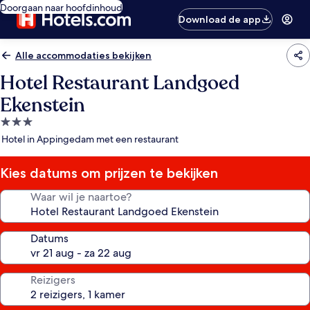
Doorgaan naar hoofdinhoud
Download de app
Alle accommodaties bekijken
Hotel Restaurant Landgoed
Ekenstein
3.0-
sterrenaccommodatie
Hotel in Appingedam met een restaurant
Kies datums om prijzen te bekijken
Waar wil je naartoe?
Datums
Reizigers