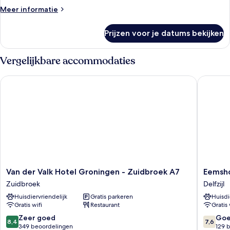
Meer
Meer informatie
details
over
Prijzen voor je datums bekijken
Tweepersoonskamer
Vergelijkbare accommodaties
Van der Valk Hotel Groningen - Zuidbroek A7
Eemshot
Van
Eemshot
Van der Valk Hotel Groningen - Zuidbroek A7
Eemsh
der
Delfzijl
Zuidbroek
Delfzijl
Valk
Huisdiervriendelijk
Gratis parkeren
Huisdi
Hotel
Gratis wifi
Restaurant
Gratis 
Groningen
-
8.4
7.6
Zeer goed
Go
8,4
7,6
Zuidbroek
van
van
349 beoordelingen
129 