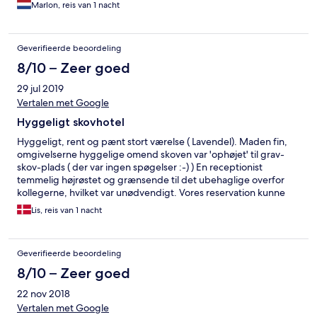
Marlon, reis van 1 nacht
Geverifieerde beoordeling
8/10 – Zeer goed
29 jul 2019
Vertalen met Google
Hyggeligt skovhotel
Hyggeligt, rent og pænt stort værelse ( Lavendel). Maden fin,
omgivelserne hyggelige omend skoven var 'ophøjet' til grav-
skov-plads ( der var ingen spøgelser :-) ) En receptionist
temmelig højrøstet og grænsende til det ubehaglige overfor
kollegerne, hvilket var unødvendigt. Vores reservation kunne
ikke findes, men der var plads og derfor intet problem. Wi-Fi
Lis, reis van 1 nacht
fungerede ret uregelmæssigt.
Geverifieerde beoordeling
8/10 – Zeer goed
22 nov 2018
Vertalen met Google