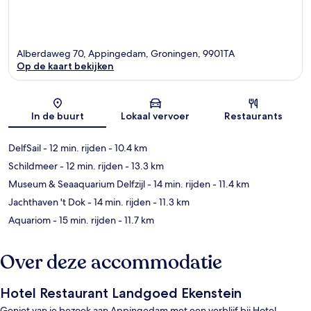
Alberdaweg 70, Appingedam, Groningen, 9901TA
Op de kaart bekijken
Kaart
In de buurt
Lokaal vervoer
Restaurants
DelfSail
- 12 min. rijden
- 10.4 km
Schildmeer
- 12 min. rijden
- 13.3 km
Museum & Seaaquarium Delfzijl
- 14 min. rijden
- 11.4 km
Jachthaven 't Dok
- 14 min. rijden
- 11.3 km
Aquariom
- 15 min. rijden
- 11.7 km
Over deze accommodatie
Hotel Restaurant Landgoed Ekenstein
Geniet van je bezoek aan Appingedam met een verblijf bij Hotel