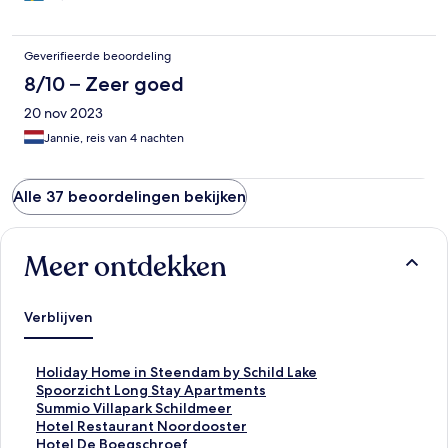
Geverifieerde beoordeling
8/10 – Zeer goed
20 nov 2023
Jannie, reis van 4 nachten
Alle 37 beoordelingen bekijken
Meer ontdekken
Verblijven
L
Holiday Home in Steendam by Schild Lake
i
L
Spoorzicht Long Stay Apartments
n
i
L
Summio Villapark Schildmeer
k
n
i
L
Hotel Restaurant Noordooster
o
k
n
i
L
Hotel De Boegschroef