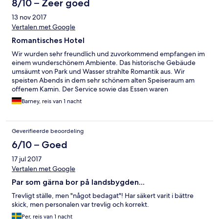
8/10 – Zeer goed
13 nov 2017
Vertalen met Google
Romantisches Hotel
Wir wurden sehr freundlich und zuvorkommend empfangen im
einem wunderschönem Ambiente. Das historische Gebäude
umsäumt von Park und Wasser strahlte Romantik aus. Wir
speisten Abends in dem sehr schönem alten Speiseraum am
offenem Kamin. Der Service sowie das Essen waren
preisangemessen und sehr gut. Für uns war dieser Aufenthalt
Barney, reis van 1 nacht
ein unvergessliches Erlebnis, obwohl wir nur eine Nacht zu Gast
waren. Absolut empfehlenswert für Reisende, die Wert auf ein
schönes Ambiente legen. Wir werden diesem Aufenthalt noch
Geverifieerde beoordeling
einmal wiederholen.
6/10 – Goed
17 jul 2017
Vertalen met Google
Par som gärna bor på landsbygden...
Trevligt ställe, men "något bedagat"! Har säkert varit i bättre
skick, men personalen var trevlig och korrekt.
Per, reis van 1 nacht