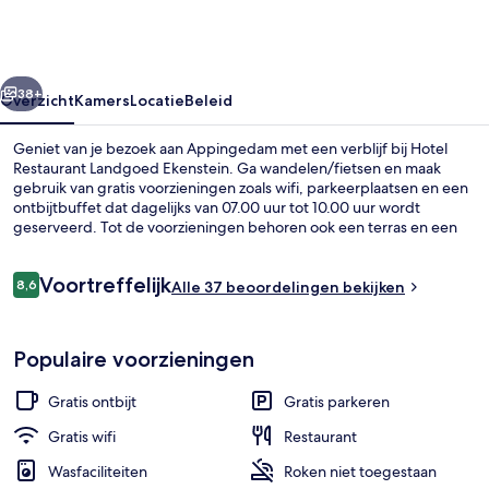
Ekenstein
rige
Volgende
38+
Overzicht
Kamers
Locatie
Beleid
Geniet van je bezoek aan Appingedam met een verblijf bij Hotel
Restaurant Landgoed Ekenstein. Ga wandelen/fietsen en maak
gebruik van gratis voorzieningen zoals wifi, parkeerplaatsen en een
ontbijtbuffet dat dagelijks van 07.00 uur tot 10.00 uur wordt
geserveerd. Tot de voorzieningen behoren ook een terras en een
tuin.
Beoordelingen
Voortreffelijk
8,6
Alle 37 beoordelingen bekijken
8,6 op 10 –
Terrein van de accommodatie
Populaire voorzieningen
Gratis ontbijt
Gratis parkeren
Gratis wifi
Restaurant
Wasfaciliteiten
Roken niet toegestaan