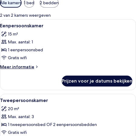
Beschikbare
Alle kamers
1 bed
2 bedden
filters
voor
2 van 2 kamers weergeven
kamers
Alle
Een minibar, een bureau, geluiddichte m
4
Eenpersoonskamer
foto's
15 m²
voor
Max. aantal: 1
Eenpersoonskamer
laden
1 eenpersoonsbed
Gratis wifi
Meer
Meer informatie
details
over
Prijzen voor je datums bekijken
Eenpersoonskamer
Alle
Een minibar, een bureau, geluiddichte m
5
Tweepersoonskamer
foto's
20 m²
voor
Max. aantal: 3
Tweepersoonskamer
laden
1 tweepersoonsbed OF 2 eenpersoonsbedden
Gratis wifi