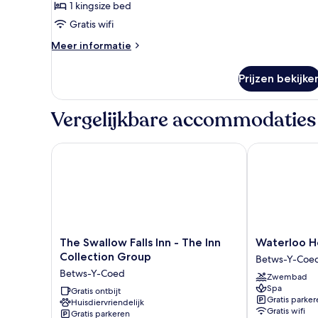
1 kingsize bed
Rupert)
Gratis wifi
laden
Meer
Meer informatie
details
over
Prijzen bekijke
Tweepersoonskamer
(The
Rupert)
Vergelijkbare accommodaties
The Swallow Falls Inn - The Inn Collection Group
Waterloo Hot
The
Waterloo
The Swallow Falls Inn - The Inn
Waterloo H
Swallow
Hotel
Collection Group
Betws-Y-Coe
Falls
Lodge
Betws-Y-Coed
Zwembad
Inn
Betws-
Spa
-
Gratis ontbijt
Y-
Gratis parker
Huisdiervriendelijk
The
Coed
Gratis wifi
Gratis parkeren
Inn