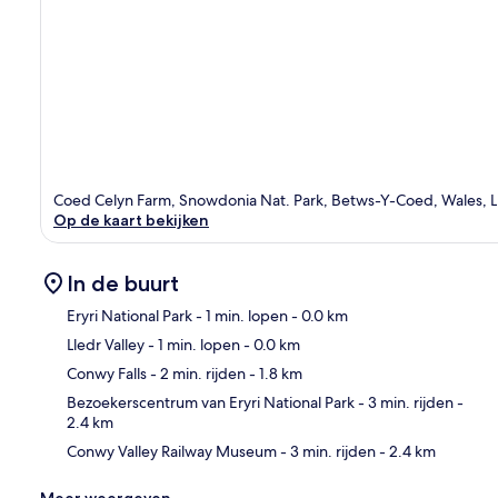
Coed Celyn Farm, Snowdonia Nat. Park, Betws-Y-Coed, Wales, 
Op de kaart bekijken
In de buurt
Eryri National Park
- 1 min. lopen
- 0.0 km
Lledr Valley
- 1 min. lopen
- 0.0 km
Kaa
Conwy Falls
- 2 min. rijden
- 1.8 km
Bezoekerscentrum van Eryri National Park
- 3 min. rijden
-
2.4 km
Conwy Valley Railway Museum
- 3 min. rijden
- 2.4 km
Meer weergeven