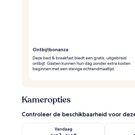
r
e
i
z
i
g
e
r
Ontbijtbonanza
s
Deze bed & breakfast biedt een gratis, uitgebreid
ontbijt. Gasten kunnen hun dag zonder extra kosten
beginnen met een stevige ochtendmaaltijd.
Kameropties
Controleer de beschikbaarheid voor de
De beschikbaarheid controleren voor vanavond aug 
De beschikbaa
Vandaag
aug 7 - aug 8