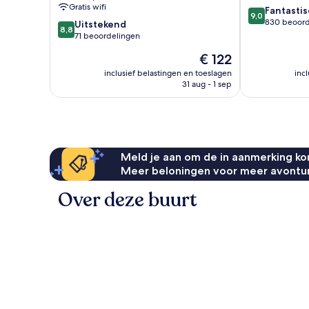
Gratis wifi
9.0
Fantastis
Collection
9,0
van
830 beoord
8.8
Group
Uitstekend
8,8
10,
van
Betws-
71 beoordelingen
Fantastisch,
10,
Y-
De
€ 122
830
Uitstekend,
Coed
prijs
beoordelinge
71
inclusief belastingen en toeslagen
inc
is
31 aug - 1 sep
beoordelingen
€ 122
Meld je aan om de in aanmerking kom
Meer beloningen voor meer avontu
Over deze buurt