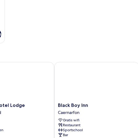
n
el Lodge
Black Boy Inn
Black
otel Lodge
Black Boy Inn
Boy
d
Caernarfon
Inn
Gratis wifi
Caernarfon
Restaurant
en
Sportschool
Bar