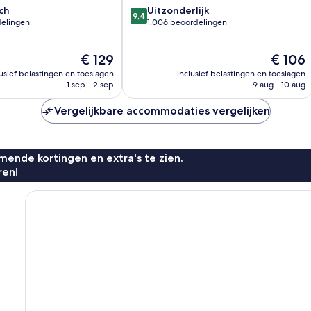
9.4
ch
Uitzonderlijk
9,4
van
elingen
1.006 beoordelingen
10,
Uitzonderlijk,
De
De
€ 129
€ 106
1.006
prijs
prijs
n
beoordelingen
lusief belastingen en toeslagen
inclusief belastingen en toeslagen
is
is
1 sep - 2 sep
9 aug - 10 aug
€ 129
€ 106
Vergelijkbare accommodaties vergelijken
ende kortingen en extra's te zien.
ren!