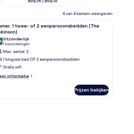
4 van 4 kamers weergeven
ne bank, een kledingkast en een kroonluchter.
le
Een slaapkamer met een groot bed, nachtkastj
2
amer, 1 twee- of 2 eenpersoonsbedden (The
oto's
obinson)
oor
Uitzonderlijk
8
amer,
9,8 van 10
(7
7 beoordelingen
beoordelingen)
Max. aantal: 2
wee-
1 kingsize bed OF 2 eenpersoonsbedden
f
Gratis wifi
eer
er informatie
enpersoonsbedden
tails
The
er
Prijzen bekijken
obinson)
mer,
aden
ee-
enpersoonsbedden
he
binson)