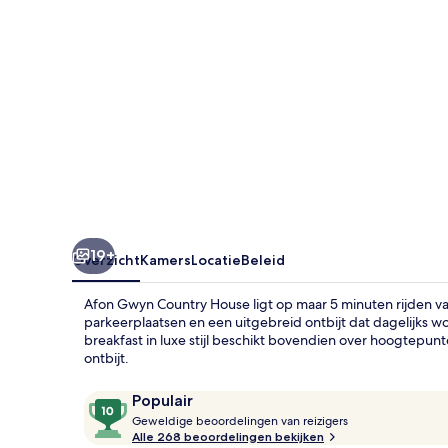
19+
Overzicht
Kamers
Locatie
Beleid
Afon Gwyn Country House ligt op maar 5 minuten rijden van 
parkeerplaatsen en een uitgebreid ontbijt dat dagelijks 
breakfast in luxe stijl beschikt bovendien over hoogtepunt
ontbijt.
Beoordelingen
10
Populair
G
van
Geweldige beoordelingen van reizigers
e
Alle 268 beoordelingen bekijken
10,