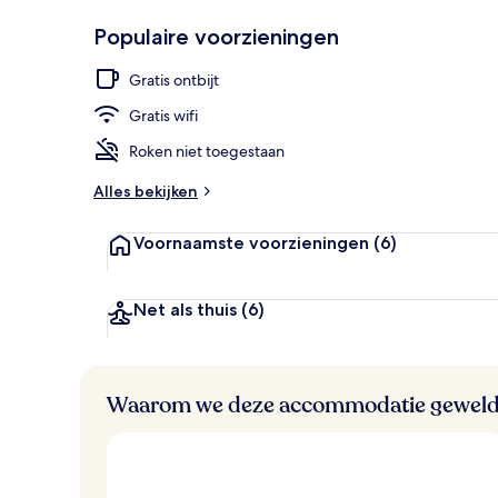
w
Populair
Voorkant va
e
Populaire voorzieningen
l
d
Gratis ontbijt
i
g
Gratis wifi
e
Roken niet toegestaan
b
e
Alles bekijken
o
o
Voornaamste voorzieningen
(6)
r
d
e
l
Net als thuis
(6)
i
n
g
e
Waarom we deze accommodatie geweld
n
v
a
n