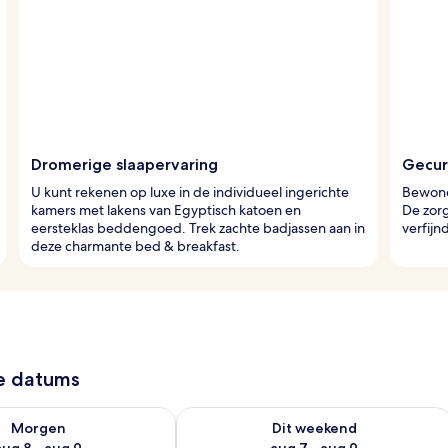
Dromerige slaapervaring
Gecur
U kunt rekenen op luxe in de individueel ingerichte
Bewonde
kamers met lakens van Egyptisch katoen en
De zor
eersteklas beddengoed. Trek zachte badjassen aan in
verfijn
deze charmante bed & breakfast.
ze datums
7 - aug 8
rheid controleren voor morgen aug 8 - aug 9
De beschikbaarheid controleren voor
Morgen
Dit weekend
aug 8 - aug 9
aug 7 - aug 9