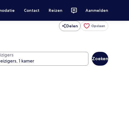
modatie
Contact
Reizen
Aanmelden
Delen
Opslaan
izigers
Zoeken