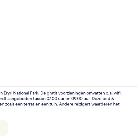
Dagelijks ui
Eryri National Park. De gratis voorzieningen omvatten o.a. wifi,
wordt aangeboden tussen 07.00 uur en 09.00 uur. Deze bed &
en zoals een terras en een tuin. Andere reizigers waarderen het
Tuin