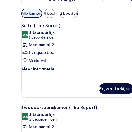
Beschikbare
Alle kamers
1 bed
2 bedden
filters
Alle
Suite (The Sorrel) | Lakens va
voor
3
Suite (The Sorrel)
foto's
kamers
Uitzonderlijk
voor
10,0
10,0 van 10
(3
3 beoordelingen
Suite
beoordelingen)
Max. aantal: 2
(The
1 kingsize bed
Sorrel)
Gratis wifi
laden
Meer
Meer informatie
details
over
Suite
Prijzen bekijke
(The
Sorrel)
Alle
Een slaapkamer met een groot b
2
Tweepersoonskamer (The Rupert)
foto's
Uitzonderlijk
voor
10,0
10,0 van 10
(12
12 beoordelingen
Tweepersoonskamer
beoordelingen)
Max. aantal: 2
(The