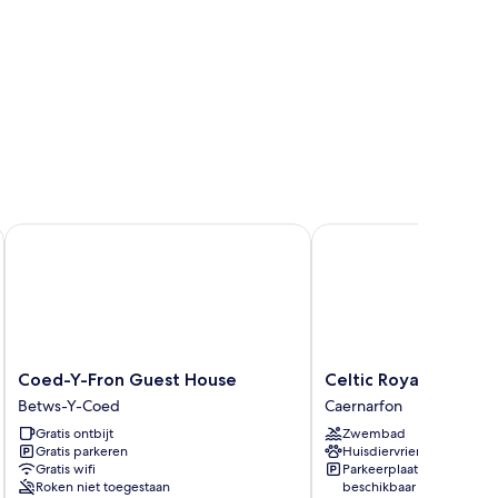
Coed-Y-Fron Guest House
Celtic Royal Hotel & Sp
Coed-
Celtic
Coed-Y-Fron Guest House
Celtic Royal Hotel &
Y-
Royal
Betws-Y-Coed
Caernarfon
Fron
Hotel
Gratis ontbijt
Zwembad
Guest
&
Gratis parkeren
Huisdiervriendelijk
House
Spa
Gratis wifi
Parkeerplaatsen
Betws-
Caernarfon
Roken niet toegestaan
beschikbaar
Y-