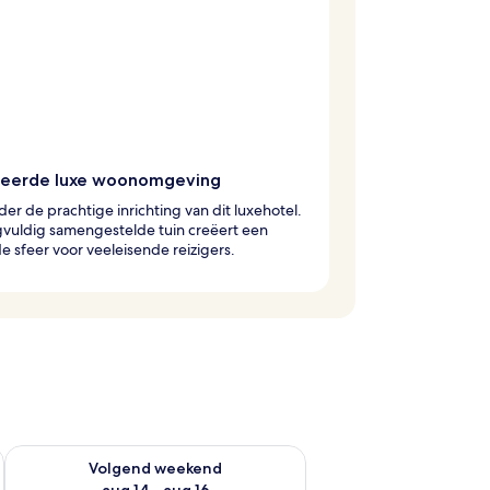
eerde luxe woonomgeving
r de prachtige inrichting van dit luxehotel.
gvuldig samengestelde tuin creëert een
de sfeer voor veeleisende reizigers.
 dit weekend aug 7 - aug 9
De beschikbaarheid controleren voor volgend weekend aug 14
Volgend weekend
aug 14 - aug 16