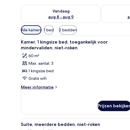
De beschikbaarheid controleren voor vanavond aug 
De beschikbaa
Vandaag
aug 8 - aug 9
a
Beschikbare
Alle kamers
1 bed
2 bedden
filters
Alle
Een moderne hotelkamer met ee
voor
8
Kamer, 1 kingsize bed, toegankelijk voor
foto's
kamers
mindervaliden, niet-roken
voor
60 m²
Kamer,
Max. aantal: 3
1
1 kingsize bed
kingsize
bed,
Gratis wifi
toegankelijk
Meer
Meer informatie
voor
details
over
mindervaliden,
Kamer,
niet-
Prijzen bekijke
1
roken
kingsize
laden
bed,
Alle
Een hotelkamer met een groot
7
toegankelijk
Suite, meerdere bedden, niet-roken
foto's
voor