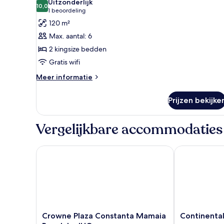
Uitzonderlijk
mindervaliden,
voor
10,0
10,0 van 10
(1
1 beoordeling
niet-
Suite,
beoordeling)
120 m²
roken
meerdere
Max. aantal: 6
bedden,
2 kingsize bedden
niet-
Gratis wifi
roken
laden
Meer
Meer informatie
details
over
Prijzen bekijke
Suite,
meerdere
bedden,
Vergelijkbare accommodaties
niet-
roken
Crowne Plaza Constanta Mamaia Beach by IHG
Continental 
Crowne
Continental
Crowne Plaza Constanta Mamaia
Continenta
Plaza
Forum