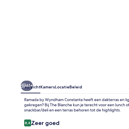
61+
Overzicht
Kamers
Locatie
Beleid
Ramada by Wyndham Constanta heeft een dakterras en ligt
gekregen? Bij The Blanche kun je terecht voor een lunch o
snackbar/deli en een terras behoren tot de highlights.
Beoordelingen
Zeer goed
8,4
8,4 op 10 –