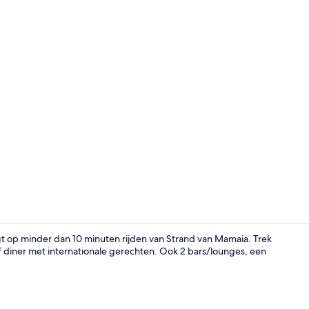
Interieur
 op minder dan 10 minuten rijden van Strand van Mamaia. Trek
f diner met internationale gerechten. Ook 2 bars/lounges, een
2 bars/loun