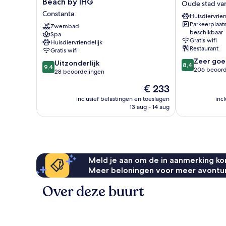
Beach by IHG
Oude stad va
Constanta
Constanta
Constanta
Huisdiervrien
Mamaia
Oude
Parkeerplaat
Beach
Zwembad
stad
beschikbaar
Spa
by
van
Gratis wifi
Huisdiervriendelijk
IHG
Constanta
Restaurant
Gratis wifi
Constanta
8.4
Zeer goe
9.4
Uitzonderlijk
8,4
9,4
van
206 beoord
van
28 beoordelingen
10,
10,
De
€ 233
Zeer
Uitzonderlijk,
prijs
goed,
28
inclusief belastingen en toeslagen
inc
is
206
13 aug - 14 aug
beoordelingen
€ 233
beoordelinge
Meld je aan om de in aanmerking kom
Meer beloningen voor meer avontu
Over deze buurt