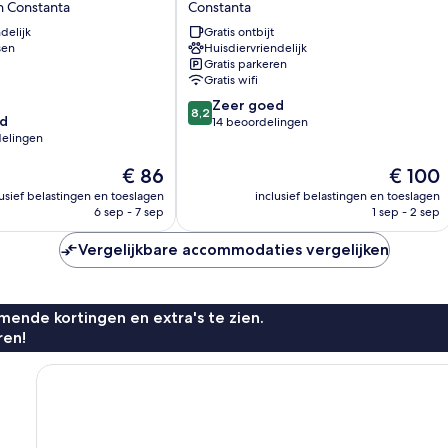
n Constanta
Constanta
Constanta
delijk
Gratis ontbijt
sen
Huisdiervriendelijk
Gratis parkeren
Gratis wifi
8.2
Zeer goed
8,2
d
van
14 beoordelingen
elingen
10,
Zeer
De
De
€ 86
€ 100
goed,
prijs
prijs
14
lusief belastingen en toeslagen
inclusief belastingen en toeslagen
is
is
beoordelingen
6 sep - 7 sep
1 sep - 2 sep
€ 86
€ 100
n
Vergelijkbare accommodaties vergelijken
ende kortingen en extra's te zien.
ren!