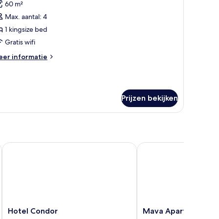
60 m²
oor
Max. aantal: 4
ficiency,
amer,
1 kingsize bed
Gratis wifi
ingsize
eer
er informatie
ed,
tails
iet-
er
ficiency,
oken
mer,
aden
Prijzen bekijken
ngsize
d,
et-
ken
Hotel Condor
Mava Apartamente
Hotel
Mava
Hotel Condor
Mava Apartamente
Condor
Apartamente