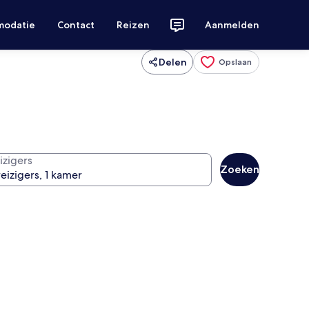
modatie
Contact
Reizen
Aanmelden
Delen
Opslaan
izigers
Zoeken