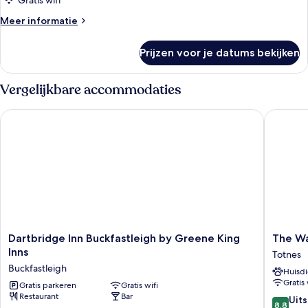
Gratis wifi
mindervaliden
Meer
Meer informatie
laden
details
over
Prijzen voor je datums bekijken
Tweepersoonskamer,
toegankelijk
voor
Vergelijkbare accommodaties
mindervaliden
Dartbridge Inn Buckfastleigh by Greene King Inns
The Wat
Dartbridge
The
Dartbridge Inn Buckfastleigh by Greene King
The W
Inn
Waterma
Inns
Totnes
Buckfastleigh
Arms
Buckfastleigh
Huisdi
by
Totnes
Gratis 
Greene
Gratis parkeren
Gratis wifi
Restaurant
Bar
King
8.8
Uit
8,8