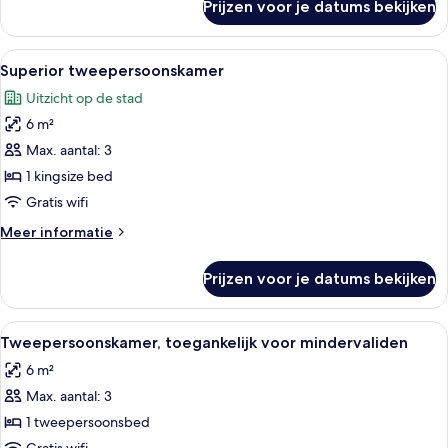
Prijzen voor je datums bekijken
Twin
kamer
Alle
Een moderne hotelkamer met een groot
5
Superior tweepersoonskamer
foto's
Uitzicht op de stad
voor
6 m²
Superior
tweepersoonskamer
Max. aantal: 3
laden
1 kingsize bed
Gratis wifi
Meer
Meer informatie
details
over
Prijzen voor je datums bekijken
Superior
tweepersoonskamer
Alle
Een hotelkamer met twee bedden, een
3
Tweepersoonskamer, toegankelijk voor mindervaliden
foto's
6 m²
voor
Max. aantal: 3
Tweepersoonskamer,
toegankelijk
1 tweepersoonsbed
voor