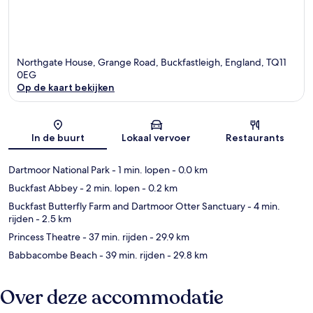
Northgate House, Grange Road, Buckfastleigh, England, TQ11
0EG
Op de kaart bekijken
Kaart
In de buurt
Lokaal vervoer
Restaurants
Dartmoor National Park
- 1 min. lopen
- 0.0 km
Buckfast Abbey
- 2 min. lopen
- 0.2 km
Buckfast Butterfly Farm and Dartmoor Otter Sanctuary
- 4 min.
rijden
- 2.5 km
Princess Theatre
- 37 min. rijden
- 29.9 km
Babbacombe Beach
- 39 min. rijden
- 29.8 km
Over deze accommodatie