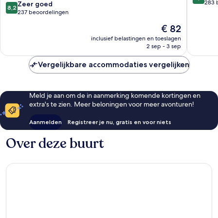
Inns
van
283 
8.2
Zeer goed
8,2
Buckfastleigh
10,
van
237 beoordelingen
Uitstek
10,
De
€ 82
283
Zeer
prijs
beoorde
goed,
inclusief belastingen en toeslagen
is
2 sep - 3 sep
237
€ 82
beoordelingen
Vergelijkbare accommodaties vergelijken
Meld je aan om de in aanmerking komende kortingen en
extra's te zien. Meer beloningen voor meer avonturen!
Aanmelden
Registreer je nu, gratis en voor niets
Over deze buurt