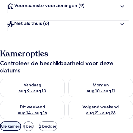
Voornaamste voorzieningen
(9)
Net als thuis
(6)
Kameropties
Controleer de beschikbaarheid voor deze
datums
De beschikbaarheid controleren voor vanavond aug 9 - aug 1
De beschikbaarheid controler
Vandaag
Morgen
aug 9 - aug 10
aug 10 - aug 11
De beschikbaarheid controleren voor dit weekend aug 14 - au
De beschikbaarheid controler
Dit weekend
Volgend weekend
aug 14 - aug 16
aug 21 - aug 23
Beschikbare
Alle kamers
1 bed
2 bedden
filters