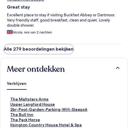
Great stay
Excellent place to stay if visiting Buckfast Abbey or Dartmoor.
Very friendly staff, good breakfast, clean and quiet. Lovely
double shower.
Nicola, reis van 2 nachten
Alle 279 beoordelingen bekijken
Meer ontdekken
Verblijven
L
The Maltsters Arms
i
L
Upper Langford House
n
i
L
2br-Pool-Garden-Parking-Wifi-Sleeps6
k
n
i
L
The Bull Inn
o
k
n
i
L
The Pack Horse
p
o
k
n
i
L
Ilsington Country House Hotel & Spa