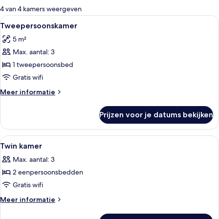
voor
4 van 4 kamers weergeven
kamers
Alle
Een moderne hotelkamer met een bed, e
3
Tweepersoonskamer
foto's
5 m²
voor
Max. aantal: 3
Tweepersoonskamer
laden
1 tweepersoonsbed
Gratis wifi
Meer
Meer informatie
details
over
Prijzen voor je datums bekijken
Tweepersoonskamer
Alle
Een hotelkamer met twee bedden, een 
3
Twin kamer
foto's
Max. aantal: 3
voor
2 eenpersoonsbedden
Twin
kamer
Gratis wifi
laden
Meer
Meer informatie
details
over