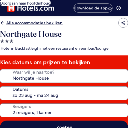
Doorgaan naar hoofdinhoud
Download de app
Alle accommodaties bekijken
Northgate House
3.0-
sterrenaccommodatie
Hotel in Buckfastleigh met een restaurant en een bar/lounge
Kies datums om prijzen te bekijken
Waar wil je naartoe?
Datums
Reizigers
Zoeken