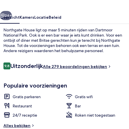
rige
Volgende
24+
Overzicht
Kamers
Locatie
Beleid
Northgate House ligt op maar 5 minuten rijden van Dartmoor
National Park. Ook is er een bar waar je iets kunt drinken. Voor een
ontbijt of diner met Britse gerechten kun je terecht bij Northgate
House. Tot de voorzieningen behoren ook een terras en een tuin.
Andere reizigers waarderen het behulpzame personeel.
Beoordelingen
Uitzonderlijk
9,8
Alle 279 beoordelingen bekijken
9,8 op 10 –
Superior tweepersoonskamer | Uitzich
Populaire voorzieningen
Gratis parkeren
Gratis wifi
Restaurant
Bar
24/7 receptie
Roken niet toegestaan
Alles bekijken