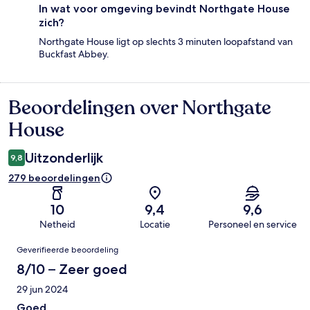
In wat voor omgeving bevindt Northgate House
zich?
Northgate House ligt op slechts 3 minuten loopafstand van
Buckfast Abbey.
Beoordelingen over Northgate
Beoordelingen
House
Uitzonderlijk
9,8
279 beoordelingen
10
9,4
9,6
Netheid
Locatie
Personeel en service
Beoordelingen
Geverifieerde beoordeling
8/10 – Zeer goed
29 jun 2024
Goed