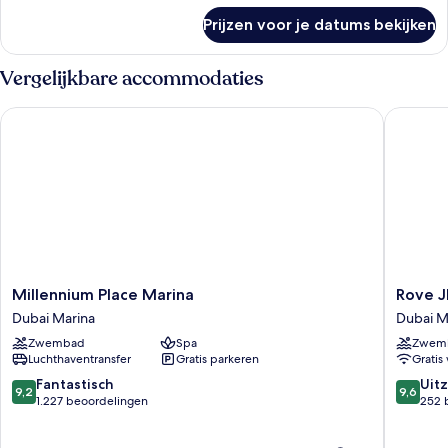
over
View
Prijzen voor je datums bekijken
Rover
laden
Room
With
Vergelijkbare accommodaties
Marina
View
Millennium Place Marina
Rove JB
Millennium
Rove
Millennium Place Marina
Rove J
Place
JBR
Dubai Marina
Dubai M
Marina
Dubai
Zwembad
Spa
Zwem
Dubai
Marina
Luchthaventransfer
Gratis parkeren
Gratis 
Marina
9.2
9.6
Fantastisch
Uitz
9,2
9,6
van
van
1.227 beoordelingen
252 
10,
10,
Fantastisch,
Uitzonder