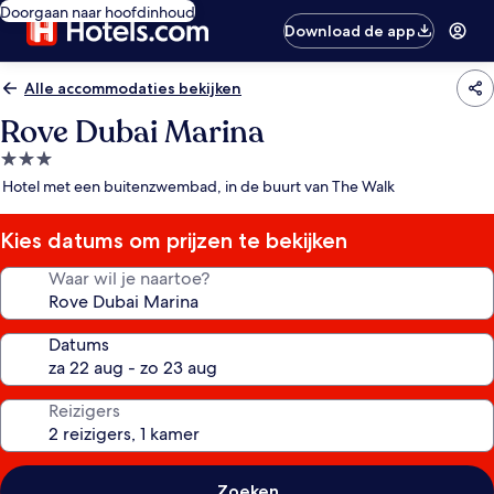
Doorgaan naar hoofdinhoud
Download de app
Alle accommodaties bekijken
Rove Dubai Marina
3.0-
sterrenaccommodatie
Hotel met een buitenzwembad, in de buurt van The Walk
Kies datums om prijzen te bekijken
Waar wil je naartoe?
Datums
Reizigers
Zoeken