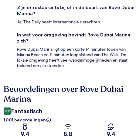
Zijn er restaurants bij of in de buurt van Rove Dubai
Marina?
Ja, The Daily heeft internationale gerechten.
In wat voor omgeving bevindt Rove Dubai Marina
zich?
Rove Dubai Marina ligt op een korte 14 minuten lopen van
Marina Beach en 11 minuten loopafstand van The Walk. De
lokale omgeving heeft veel wandelmogelijkheden en staat
bekend om zijn stranden.
Beoordelingen over Rove Dubai
Beoordelingen
Marina
Fantastisch
9,2
1.001 beoordelingen
9,4
8,8
9,4