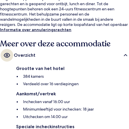
gerechten en is geopend voor ontbijt, lunch en diner. Tot de
hoogtepunten behoren ook een 24-uurs fitnesscentrum en een
fitnesscentrum. Het behulpzame personeel en de
wandelmogelijkheden in de buurt vallen in de smaak bij andere
reizigers. De accommodatie ligt op korte loopafstand van het openbaar
vervoer: in 13 minuten loop je naar Tramstation Jumeirah Beach
Informatie over annuleringsrechten
Residence 2.
Meer over deze accommodatie
Overzicht
Grootte van het hotel
384 kamers
Verdeeld over 16 verdiepingen
Aankomst/vertrek
Inchecken vanaf 16.00 uur
Minimumleeftijd voor inchecken: 18 jaar
Uitchecken om 14.00 uur
Speciale incheckinstructies