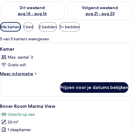
De beschikbaarheid controleren voor dit weekend aug 14 - au
De beschikbaarheid controler
Dit weekend
Volgend weekend
aug 14 - aug 16
aug 21 - aug 23
Beschikbare
Alle kamers
1 bed
2 bedden
3+ bedden
filters
voor
5 van 5 kamers weergeven
kamers
Alle
Een hotelkamer met twee bedden, een 
4
Kamer
foto's
Max. aantal: 3
voor
Gratis wifi
Kamer
laden
Meer
Meer informatie
details
over
Prijzen voor je datums bekijken
Kamer
Alle
Een hotelkamer met een groot bed, een
5
Rover Room Marina View
foto's
Uitzicht op zee
voor
26 m²
Rover
Room
1 slaapkamer