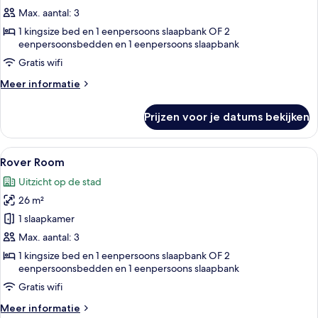
Marina
Max. aantal: 3
View
1 kingsize bed en 1 eenpersoons slaapbank OF 2
laden
eenpersoonsbedden en 1 eenpersoons slaapbank
Gratis wifi
Meer
Meer informatie
details
over
Prijzen voor je datums bekijken
Rover
Room
Marina
Alle
Een hotelkamer met een groot bed, een
5
View
Rover Room
foto's
Uitzicht op de stad
voor
26 m²
Rover
Room
1 slaapkamer
laden
Max. aantal: 3
1 kingsize bed en 1 eenpersoons slaapbank OF 2
eenpersoonsbedden en 1 eenpersoons slaapbank
Gratis wifi
Meer
Meer informatie