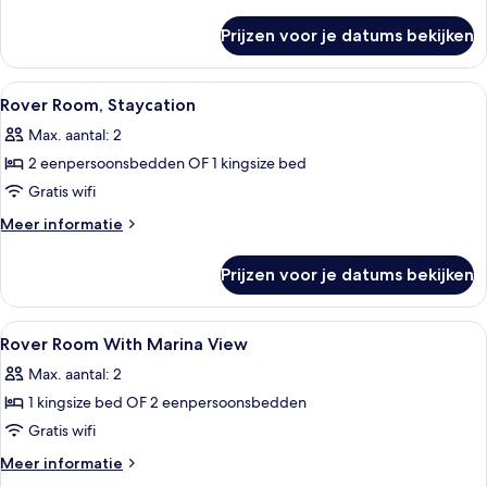
details
over
Prijzen voor je datums bekijken
Rover
Room
Alle
Hotelkamer met een groot bed, een bur
5
Rover Room, Staycation
foto's
Max. aantal: 2
voor
2 eenpersoonsbedden OF 1 kingsize bed
Rover
Room,
Gratis wifi
Staycation
Meer
Meer informatie
laden
details
over
Prijzen voor je datums bekijken
Rover
Room,
Staycation
Alle
Hotelkamer met een groot bed, een bur
4
Rover Room With Marina View
foto's
Max. aantal: 2
voor
1 kingsize bed OF 2 eenpersoonsbedden
Rover
Room
Gratis wifi
With
Meer
Meer informatie
Marina
details