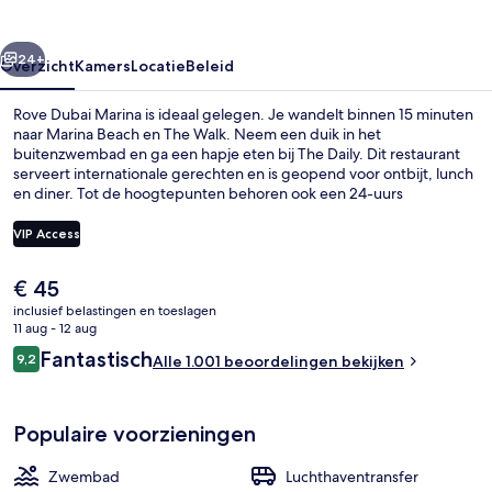
rige
Volgende
24+
Overzicht
Kamers
Locatie
Beleid
Rove Dubai Marina is ideaal gelegen. Je wandelt binnen 15 minuten
naar Marina Beach en The Walk. Neem een duik in het
buitenzwembad en ga een hapje eten bij The Daily. Dit restaurant
serveert internationale gerechten en is geopend voor ontbijt, lunch
en diner. Tot de hoogtepunten behoren ook een 24-uurs
fitnesscentrum en een fitnesscentrum. Het behulpzame personeel
en de wandelmogelijkheden in de buurt vallen in de smaak bij
VIP Access
andere reizigers. De accommodatie ligt op korte loopafstand van
het openbaar vervoer: in 13 minuten loop je naar Tramstation
De
€ 45
Jumeirah Beach Residence 2.
Exterieur
huidige
inclusief belastingen en toeslagen
prijs
11 aug - 12 aug
is
Beoordelingen
Fantastisch
9,2
Alle 1.001 beoordelingen bekijken
€ 45
9,2 op 10 –
Populaire voorzieningen
Zwembad
Luchthaventransfer