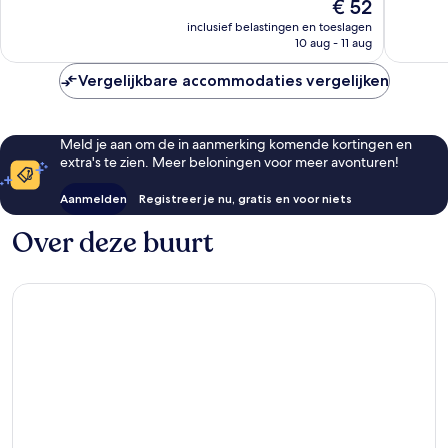
De
€ 52
1.227
252
prijs
beoordelingen
beoorde
inclusief belastingen en toeslagen
is
10 aug - 11 aug
€ 52
Vergelijkbare accommodaties vergelijken
Meld je aan om de in aanmerking komende kortingen en
extra's te zien. Meer beloningen voor meer avonturen!
Aanmelden
Registreer je nu, gratis en voor niets
Over deze buurt