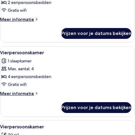
laden
2 eenpersoonsbedden
Gratis wifi
Meer
Meer informatie
details
over
Prijzen voor je datums bekijken
Twin
kamer
Alle
Een slaapkamer met een stapelbed, ra
3
Vierpersoonskamer
foto's
1 slaapkamer
voor
Max. aantal: 4
Vierpersoonskamer
laden
4 eenpersoonsbedden
Gratis wifi
Meer
Meer informatie
details
over
Prijzen voor je datums bekijken
Vierpersoonskamer
Alle
Een smalle gang met stapelbedden aan 
9
Vierpersoonskamer
foto's