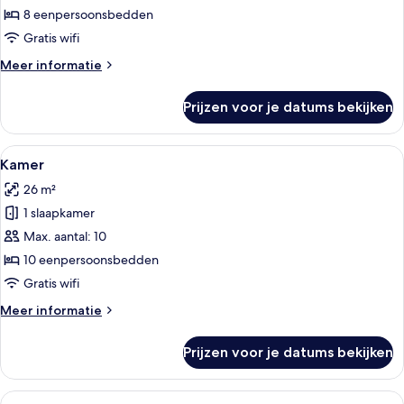
8 eenpersoonsbedden
Gratis wifi
Meer
Meer informatie
details
over
Prijzen voor je datums bekijken
Kamer
Alle
Gratis wifi, beddengoed
7
Kamer
foto's
26 m²
voor
1 slaapkamer
Kamer
laden
Max. aantal: 10
10 eenpersoonsbedden
Gratis wifi
Meer
Meer informatie
details
over
Prijzen voor je datums bekijken
Kamer
Alle
Gratis wifi, beddengoed