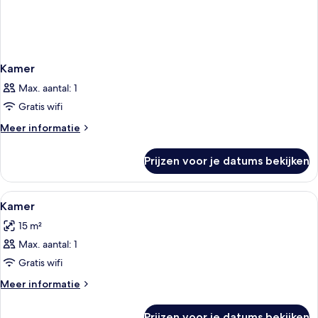
Kamer
Max. aantal: 1
Gratis wifi
Meer
Meer informatie
details
over
Prijzen voor je datums bekijken
Kamer
Alle
Een smalle gang met vier eenpersoons
4
Kamer
foto's
15 m²
voor
Max. aantal: 1
Kamer
laden
Gratis wifi
Meer
Meer informatie
details
over
Prijzen voor je datums bekijken