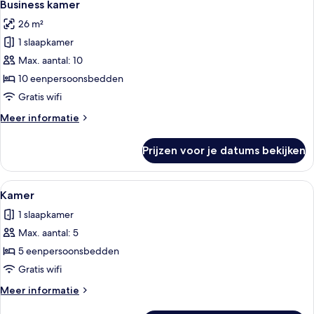
5
Business kamer
foto's
26 m²
voor
1 slaapkamer
Business
kamer
Max. aantal: 10
laden
10 eenpersoonsbedden
Gratis wifi
Meer
Meer informatie
details
over
Prijzen voor je datums bekijken
Business
kamer
Alle
Hotelkamer met een gang die naar ee
4
Kamer
foto's
1 slaapkamer
voor
Max. aantal: 5
Kamer
laden
5 eenpersoonsbedden
Gratis wifi
Meer
Meer informatie
details