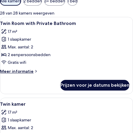
Alle kamers
2 bedden
3+ bedden
1 bed
filters
voor
28 van 28 kamers weergeven
kamers
Alle
Een hotelkamer met twee bedden, een 
4
Twin Room with Private Bathroom
foto's
17 m²
voor
1 slaapkamer
Twin
Room
Max. aantal: 2
with
2 eenpersoonsbedden
Private
Gratis wifi
Bathroom
Meer
Meer informatie
laden
details
over
Prijzen voor je datums bekijken
Twin
Room
with
Alle
Een kamer met twee éénpersoonsbedde
5
Private
Twin kamer
foto's
Bathroom
17 m²
voor
1 slaapkamer
Twin
kamer
Max. aantal: 2