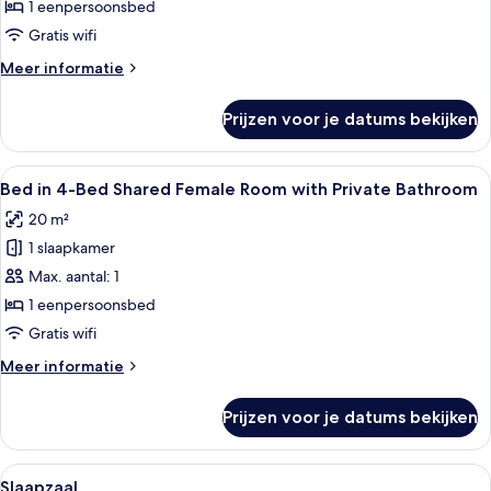
a
Bathroom
1 eenpersoonsbed
4-
Gratis wifi
bed
Meer
Meer informatie
shared
details
room
over
Prijzen voor je datums bekijken
Bed
with
in
private
a
Alle
Een smalle gang met vier eenpersoons
bathroom
4
4-
Bed in 4-Bed Shared Female Room with Private Bathroom
foto's
laden
bed
20 m²
shared
voor
room
1 slaapkamer
Bed
with
in
Max. aantal: 1
private
4-
bathroom
1 eenpersoonsbed
Bed
Gratis wifi
Shared
Meer
Meer informatie
Female
details
Room
over
Prijzen voor je datums bekijken
Bed
with
in
Private
4-
Alle
Een treinwagon met slaapplaatsen, g
Bathroom
6
Bed
Slaapzaal