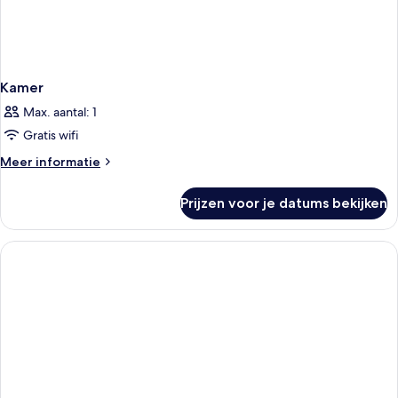
Kamer
Max. aantal: 1
Gratis wifi
Meer
Meer informatie
details
over
Prijzen voor je datums bekijken
Kamer