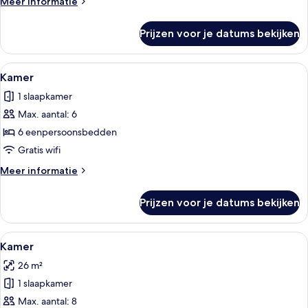
Meer
Meer informatie
details
over
Prijzen voor je datums bekijken
Kamer
Alle
Een studentenkamer met stapelbedden
6
Kamer
foto's
1 slaapkamer
voor
Max. aantal: 6
Kamer
laden
6 eenpersoonsbedden
Gratis wifi
Meer
Meer informatie
details
over
Prijzen voor je datums bekijken
Kamer
Alle
Een gang met stapelbedden, een bank
5
Kamer
foto's
26 m²
voor
1 slaapkamer
Kamer
laden
Max. aantal: 8