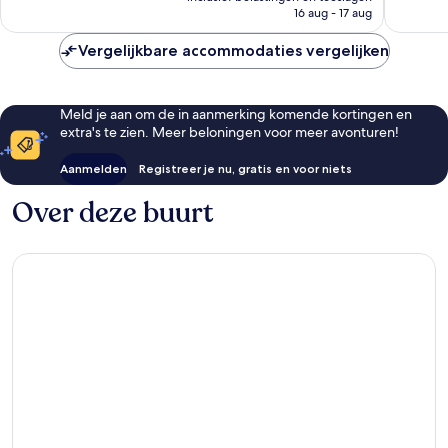
is
16 aug - 17 aug
1.003
beoordelingen
€ 203
beoorde
Vergelijkbare accommodaties vergelijken
Meld je aan om de in aanmerking komende kortingen en
extra's te zien. Meer beloningen voor meer avonturen!
Aanmelden
Registreer je nu, gratis en voor niets
Over deze buurt