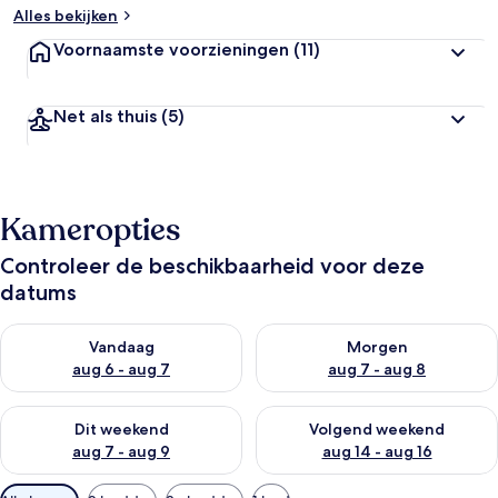
Alles bekijken
Voornaamste voorzieningen
(11)
Net als thuis
(5)
Kameropties
Controleer de beschikbaarheid voor deze
datums
De beschikbaarheid controleren voor vanavond aug 6 - aug 7
De beschikbaarheid controler
Vandaag
Morgen
aug 6 - aug 7
aug 7 - aug 8
De beschikbaarheid controleren voor dit weekend aug 7 - aug
De beschikbaarheid controler
Dit weekend
Volgend weekend
aug 7 - aug 9
aug 14 - aug 16
Beschikbare