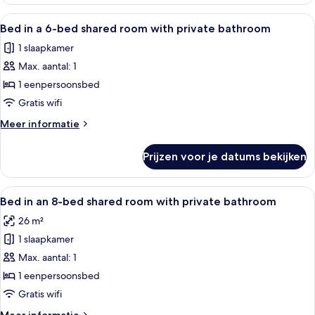
Alle
Een studentenkamer met stapelbedden
8
Bed in a 6-bed shared room with private bathroom
foto's
1 slaapkamer
voor
Max. aantal: 1
Bed
in
1 eenpersoonsbed
a
Gratis wifi
6-
Meer
Meer informatie
bed
details
shared
over
Prijzen voor je datums bekijken
Bed
room
in
with
a
Alle
Een gang met stapelbedden, een bank
private
5
6-
Bed in an 8-bed shared room with private bathroom
foto's
bed
bathroom
26 m²
shared
voor
laden
room
1 slaapkamer
Bed
with
in
Max. aantal: 1
private
an
bathroom
1 eenpersoonsbed
8-
Gratis wifi
bed
Meer