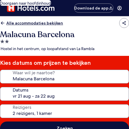
Doorgaan naar hoofdinhoud
Download de app
Alle accommodaties bekijken
Malacuna Barcelona
2.0-
sterrenaccommodatie
Hostel in het centrum, op loopafstand van La Rambla
Kies datums om prijzen te bekijken
Waar wil je naartoe?
Datums
Reizigers
Zoeken