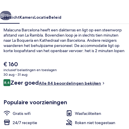
rige
Volgende
75+
Overzicht
Kamers
Locatie
Beleid
Malacuna Barcelona heeft een dakterras en ligt op een steenworp
afstand van La Rambla. Bovendien loop je in slechts tien minuten
naar La Boquería en Kathedraal van Barcelona. Andere reizigers
waarderen het behulpzame personeel. De accommodatie ligt op
korte loopafstand van het openbaar vervoer: het is 2 minuten lopen
naar Metrostation Liceu en 6 minuten naar Metrostation Drassanes.
De
€ 160
huidige
inclusief belastingen en toeslagen
prijs
30 aug - 31 aug
Woonruimte
is
Beoordelingen
Zeer goed
8,4
Alle 84 beoordelingen bekijken
€ 160
8,4 op 10 –
Populaire voorzieningen
Gratis wifi
Wasfaciliteiten
24/7 receptie
Roken niet toegestaan