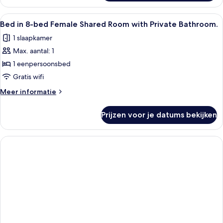
Alle
Een treinwagon met blauwe slaapplaat
6
Bed in 8-bed Female Shared Room with Private Bathroom.
foto's
1 slaapkamer
voor
Max. aantal: 1
Bed
in
1 eenpersoonsbed
8-
Gratis wifi
bed
Meer
Meer informatie
Female
details
Shared
over
Prijzen voor je datums bekijken
Bed
Room
in
with
8-
Private
bed
Female
Bathroom.
Shared
laden
Room
with
Private
Bathroom.