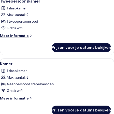
5
Tweepersoonskamer
foto's
1 slaapkamer
voor
Max. aantal: 2
Tweepersoonskamer
laden
1 tweepersoonsbed
Gratis wifi
Meer
Meer informatie
details
over
Prijzen voor je datums bekijken
Tweepersoonskamer
Alle
Een treinwagon met blauwe slaapplaat
6
Kamer
foto's
1 slaapkamer
voor
Max. aantal: 8
Kamer
laden
4 eenpersoons stapelbedden
Gratis wifi
Meer
Meer informatie
details
over
Prijzen voor je datums bekijken
Kamer