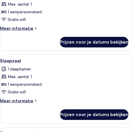
laden
Max. aantal: 1
1 eenpersoonsbed
Gratis wifi
Meer
Meer informatie
details
over
Prijzen voor je datums bekijken
Slaapzaal
Alle
Hotelkamer met een gang die naar ee
6
Slaapzaal
foto's
1 slaapkamer
voor
Max. aantal: 1
Slaapzaal
laden
1 eenpersoonsbed
Gratis wifi
Meer
Meer informatie
details
over
Prijzen voor je datums bekijken
Slaapzaal
Alle
Een hotelkamer met twee bedden, een 