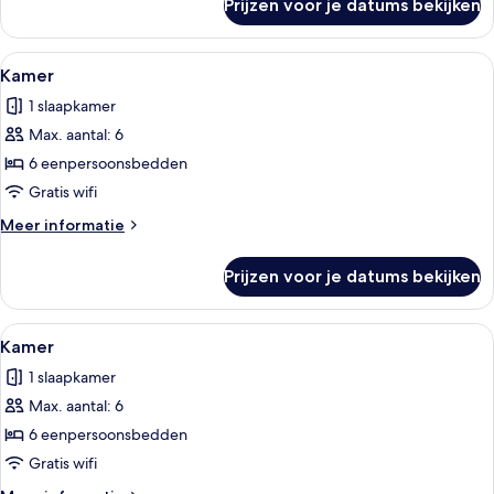
Prijzen voor je datums bekijken
Vierpersoonskamer
Alle
Een slaapzaal met stapelbedden, kame
8
Kamer
foto's
1 slaapkamer
voor
Max. aantal: 6
Kamer
laden
6 eenpersoonsbedden
Gratis wifi
Meer
Meer informatie
details
over
Prijzen voor je datums bekijken
Kamer
Alle
Een gang met stapelbedden, elk voorz
8
Kamer
foto's
1 slaapkamer
voor
Max. aantal: 6
Kamer
laden
6 eenpersoonsbedden
Gratis wifi