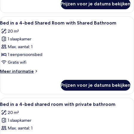
over
Prijzen voor je datums bekijken
Kamer
Alle
Een slaapkamer met een stapelbed, ra
5
Bed in a 4-bed Shared Room with Shared Bathroom
foto's
20 m²
voor
1 slaapkamer
Bed
in
Max. aantal: 1
a
1 eenpersoonsbed
4-
Gratis wifi
bed
Meer
Meer informatie
Shared
details
Room
over
Prijzen voor je datums bekijken
Bed
with
in
Shared
a
Alle
Een smalle gang met stapelbedden aan 
Bathroom
8
4-
Bed in a 4-bed shared room with private bathroom
foto's
laden
bed
20 m²
Shared
voor
Room
1 slaapkamer
Bed
with
in
Max. aantal: 1
Shared