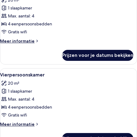
20 m²
voor
1 slaapkamer
Vierpersoonskamer
laden
Max. aantal: 4
4 eenpersoonsbedden
Gratis wifi
Meer
Meer informatie
details
over
Prijzen voor je datums bekijken
Vierpersoonskamer
Alle
Een smalle gang met vier eenpersoons
4
Vierpersoonskamer
foto's
20 m²
voor
1 slaapkamer
Vierpersoonskamer
laden
Max. aantal: 4
4 eenpersoonsbedden
Gratis wifi
Meer
Meer informatie
details
over