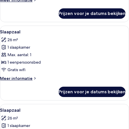
Meer informatie
shared
details
room
over
Prijzen voor je datums bekijken
Bed
with
in
private
an
Alle
Gratis wifi, beddengoed
bathroom
5
8-
Slaapzaal
foto's
laden
bed
26 m²
shared
voor
room
1 slaapkamer
Slaapzaal
with
laden
Max. aantal: 1
private
bathroom
1 eenpersoonsbed
Gratis wifi
Meer
Meer informatie
details
over
Prijzen voor je datums bekijken
Slaapzaal
Alle
Gratis wifi, beddengoed
6
Slaapzaal
foto's
26 m²
voor
1 slaapkamer
Slaapzaal