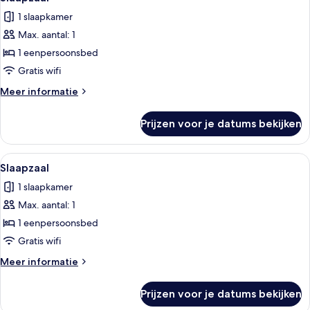
foto's
laden
Shared
1 slaapkamer
Female
voor
Room
Max. aantal: 1
Slaapzaal
with
laden
1 eenpersoonsbed
Private
Bathroom
Gratis wifi
Meer
Meer informatie
details
over
Prijzen voor je datums bekijken
Slaapzaal
Alle
Een gang met stapelbedden, elk voorz
7
Slaapzaal
foto's
1 slaapkamer
voor
Max. aantal: 1
Slaapzaal
laden
1 eenpersoonsbed
Gratis wifi
Meer
Meer informatie
details
over
Prijzen voor je datums bekijken
Slaapzaal