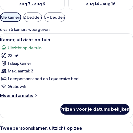
aug 7 - aug 9
aug 14 - aug 16
Beschikbare
Alle kamers
2 bedden
3+ bedden
filters
voor
6 van 6 kamers weergeven
kamers
Alle
Een moderne hotelkamer met een bed,
6
Kamer, uitzicht op tuin
foto's
Uitzicht op de tuin
voor
23 m²
Kamer,
uitzicht
1 slaapkamer
op
Max. aantal: 3
tuin
1 eenpersoonsbed en 1 queensize bed
laden
Gratis wifi
Meer
Meer informatie
details
over
Prijzen voor je datums bekijken
Kamer,
uitzicht
op
Alle
Een moderne hotelkamer met een groot
7
tuin
Tweepersoonskamer, uitzicht op zee
foto's