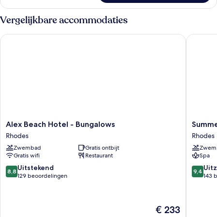
vierpersoonskamer,
uitzicht
Vergelijkbare accommodaties
op
tuin
Alex Beach Hotel - Bungalows
Summer 
Alex
Summer
Alex Beach Hotel - Bungalows
Summe
Beach
View
Rhodes
Rhodes
Hotel
Hotel
Zwembad
Gratis ontbijt
Zwem
-
Rhodes
Gratis wifi
Restaurant
Spa
Bungalows
Rhodes
8.8
9.4
Uitstekend
Uitz
8,8
9,4
van
van
129 beoordelingen
143 
10,
10,
Uitstekend,
Uitzonder
129
143
De
€ 233
beoordelingen
beoorde
prijs