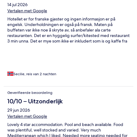
14 jul 2026
Vertalen met Google
Hotellet er for franske gjester og ingen informasjon er på
engelsk. Underholdningen er også på fransk. Maten på
buffeten var ikke noe å skryte av, så anbefaler ala carte
restauranten. Det er en hyggelig surfer/kitested med restaurant
3 min unna. Det er mye som ikke er inkludert som is og kaffe fra
isbaren eller hamburger. Det går rutebuss til flyplassen, men
den er ikke alltid å stole på. Taxi har fastpris på 20 Euro.
Secilie, reis van 2 nachten
Geverifieerde beoordeling
10/10 – Uitzonderlijk
29 jun 2026
Vertalen met Google
Lovely 4 star accommodation. Pool and beach available. Food
was plentiful, well stocked and varied. Very much
Mediterranean which I liked. Needed more seating needed for