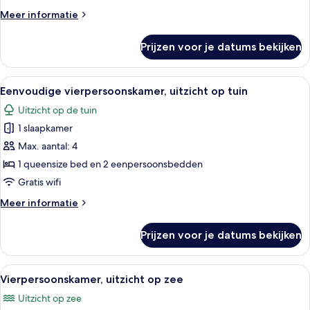
laden
Meer
Meer informatie
details
over
Prijzen voor je datums bekijken
Kamer,
gedeeltelijk
uitzicht
Alle
Een moderne hotelkamer met een groo
6
op
Eenvoudige vierpersoonskamer, uitzicht op tuin
foto's
oceaan
Uitzicht op de tuin
voor
1 slaapkamer
Eenvoudige
vierpersoonskamer,
Max. aantal: 4
uitzicht
1 queensize bed en 2 eenpersoonsbedden
op
Gratis wifi
tuin
Meer
Meer informatie
laden
details
over
Prijzen voor je datums bekijken
Eenvoudige
vierpersoonskamer,
uitzicht
Alle
Een moderne hotelkamer met een groo
6
op
Vierpersoonskamer, uitzicht op zee
foto's
tuin
Uitzicht op zee
voor