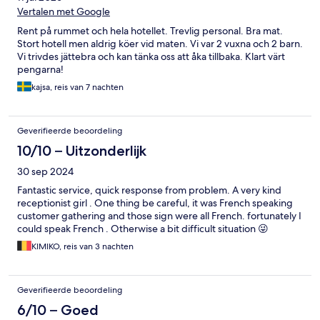
Vertalen met Google
Rent på rummet och hela hotellet. Trevlig personal. Bra mat.
Stort hotell men aldrig köer vid maten. Vi var 2 vuxna och 2 barn.
Vi trivdes jättebra och kan tänka oss att åka tillbaka. Klart värt
pengarna!
kajsa, reis van 7 nachten
Geverifieerde beoordeling
10/10 – Uitzonderlijk
30 sep 2024
Fantastic service, quick response from problem. A very kind
receptionist girl . One thing be careful, it was French speaking
customer gathering and those sign were all French. fortunately I
could speak French . Otherwise a bit difficult situation 😜
KIMIKO, reis van 3 nachten
Geverifieerde beoordeling
6/10 – Goed