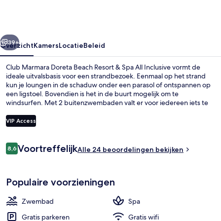
Beach
Resort
&
rige
Volgende
Spa
39+
Overzicht
Kamers
Locatie
Beleid
All
Club Marmara Doreta Beach Resort & Spa All Inclusive vormt de
Inclusive
ideale uitvalsbasis voor een strandbezoek. Eenmaal op het strand
kun je loungen in de schaduw onder een parasol of ontspannen op
een ligstoel. Bovendien is het in de buurt mogelijk om te
windsurfen. Met 2 buitenzwembaden valt er voor iedereen iets te
beleven. Daarnaast kun je heerlijk ontspannen in de spa met diepe
bindweefselmassages, aromatherapie en reflexologie. Geniet van
VIP Access
een hapje bij het restaurant of ga naar de bar/lounge voor een
verkoelend drankje. Dit hotel met alles inbegrepen mag ook een
Beoordelingen
nachtclub, een bar aan het zwembad en een fitnesscentrum tot de
Voortreffelijk
8,6
2 buitenzwembaden, ligstoelen bij h
Alle 24 beoordelingen bekijken
8,6 op 10 –
hoogtepunten rekenen.
Populaire voorzieningen
Zwembad
Spa
Gratis parkeren
Gratis wifi