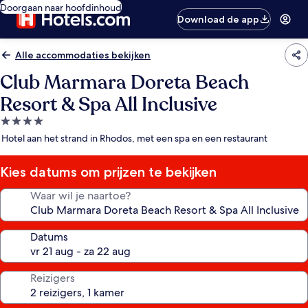
Doorgaan naar hoofdinhoud
Download de app
Alle accommodaties bekijken
Club Marmara Doreta Beach
Resort & Spa All Inclusive
4.0-
sterrenaccommodatie
Hotel aan het strand in Rhodos, met een spa en een restaurant
Kies datums om prijzen te bekijken
Waar wil je naartoe?
Datums
Reizigers