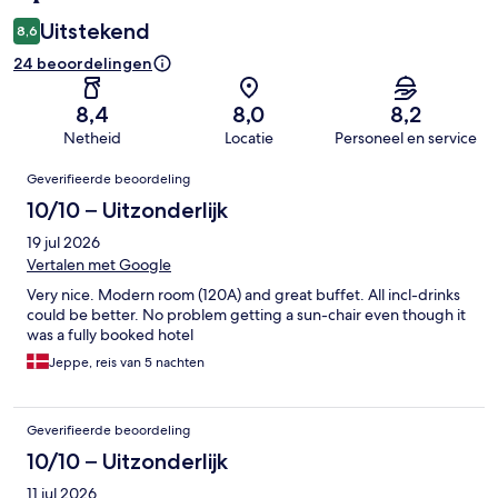
Uitstekend
8,6
24 beoordelingen
8,4
8,0
8,2
Netheid
Locatie
Personeel en service
Beoordelingen
Geverifieerde beoordeling
10/10 – Uitzonderlijk
19 jul 2026
Vertalen met Google
Very nice. Modern room (120A) and great buffet. All incl-drinks
could be better. No problem getting a sun-chair even though it
was a fully booked hotel
Jeppe, reis van 5 nachten
Geverifieerde beoordeling
10/10 – Uitzonderlijk
11 jul 2026