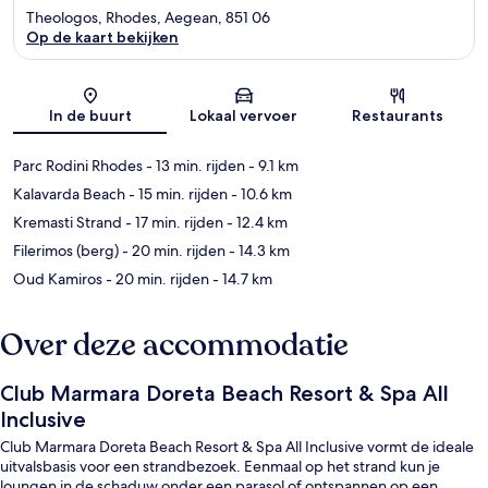
Theologos, Rhodes, Aegean, 851 06
Op de kaart bekijken
Kaart
In de buurt
Lokaal vervoer
Restaurants
Parc Rodini Rhodes
- 13 min. rijden
- 9.1 km
Kalavarda Beach
- 15 min. rijden
- 10.6 km
Kremasti Strand
- 17 min. rijden
- 12.4 km
Filerimos (berg)
- 20 min. rijden
- 14.3 km
Oud Kamiros
- 20 min. rijden
- 14.7 km
Over deze accommodatie
Club Marmara Doreta Beach Resort & Spa All
Inclusive
Club Marmara Doreta Beach Resort & Spa All Inclusive vormt de ideale
uitvalsbasis voor een strandbezoek. Eenmaal op het strand kun je
loungen in de schaduw onder een parasol of ontspannen op een