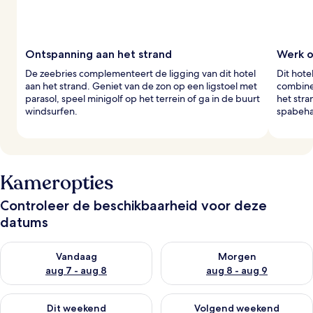
Ontspanning aan het strand
Werk o
De zeebries complementeert de ligging van dit hotel
Dit hote
aan het strand. Geniet van de zon op een ligstoel met
combine
parasol, speel minigolf op het terrein of ga in de buurt
het stra
windsurfen.
spabeha
Kameropties
Controleer de beschikbaarheid voor deze
datums
De beschikbaarheid controleren voor vanavond aug 7 - aug 8
De beschikbaarheid controler
Vandaag
Morgen
aug 7 - aug 8
aug 8 - aug 9
De beschikbaarheid controleren voor dit weekend aug 7 - aug
De beschikbaarheid controler
Dit weekend
Volgend weekend