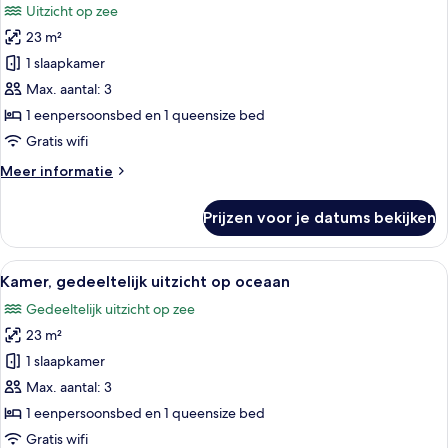
Uitzicht op zee
voor
23 m²
Tweepersoonskamer,
uitzicht
1 slaapkamer
op
Max. aantal: 3
zee
1 eenpersoonsbed en 1 queensize bed
laden
Gratis wifi
Meer
Meer informatie
details
over
Prijzen voor je datums bekijken
Tweepersoonskamer,
uitzicht
op
Alle
Een moderne hotelkamer met een bed,
6
zee
Kamer, gedeeltelijk uitzicht op oceaan
foto's
Gedeeltelijk uitzicht op zee
voor
23 m²
Kamer,
gedeeltelijk
1 slaapkamer
uitzicht
Max. aantal: 3
op
1 eenpersoonsbed en 1 queensize bed
oceaan
Gratis wifi