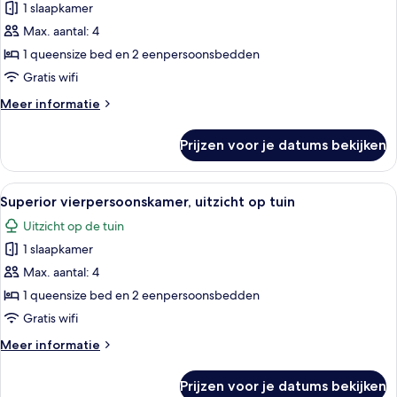
1 slaapkamer
Vierpersoonskamer,
uitzicht
Max. aantal: 4
op
1 queensize bed en 2 eenpersoonsbedden
zee
Gratis wifi
laden
Meer
Meer informatie
details
over
Prijzen voor je datums bekijken
Vierpersoonskamer,
uitzicht
op
Alle
Een modern interieur met een trap, zit
7
zee
Superior vierpersoonskamer, uitzicht op tuin
foto's
Uitzicht op de tuin
voor
1 slaapkamer
Superior
vierpersoonskamer,
Max. aantal: 4
uitzicht
1 queensize bed en 2 eenpersoonsbedden
op
Gratis wifi
tuin
Meer
Meer informatie
laden
details
over
Prijzen voor je datums bekijken
Superior