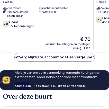
Calella
Calella
Calella
Calella
Zwembad
Luchthaventransfer
Zwem
Parkeerplaatsen
Gratis wifi
Gratis 
beschikbaar
7.2
Go
7,2
7.8
Goed
van
466 
7,8
van
377 beoordelingen
10,
10,
Goed,
Goed,
466
De
€ 70
377
beoorde
prijs
beoordelingen
inclusief belastingen en toeslagen
is
31 aug - 1 sep
€ 70
Vergelijkbare accommodaties vergelijken
Meld je aan om de in aanmerking komende kortingen en
extra's te zien. Meer beloningen voor meer avonturen!
Aanmelden
Registreer je nu, gratis en voor niets
Over deze buurt