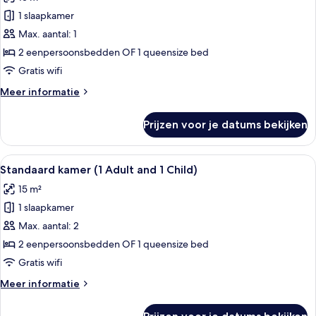
voor
1 slaapkamer
Standaard
eenpersoonskamer
Max. aantal: 1
(1
2 eenpersoonsbedden OF 1 queensize bed
Adult)
Gratis wifi
laden
Meer
Meer informatie
details
over
Prijzen voor je datums bekijken
Standaard
eenpersoonskamer
(1
Alle
Een tweepersoonsbed met hoofdeinde,
7
Adult)
Standaard kamer (1 Adult and 1 Child)
foto's
15 m²
voor
1 slaapkamer
Standaard
kamer
Max. aantal: 2
(1
2 eenpersoonsbedden OF 1 queensize bed
Adult
Gratis wifi
and
Meer
Meer informatie
1
details
Child)
over