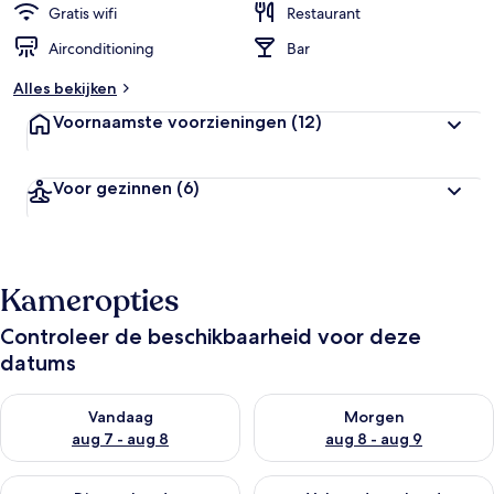
Gratis wifi
Restaurant
Airconditioning
Bar
Alles bekijken
Voornaamste voorzieningen
(12)
Voor gezinnen
(6)
Kameropties
Controleer de beschikbaarheid voor deze
datums
De beschikbaarheid controleren voor vanavond aug 7 - aug 8
De beschikbaarheid controler
Vandaag
Morgen
aug 7 - aug 8
aug 8 - aug 9
De beschikbaarheid controleren voor dit weekend aug 7 - aug
De beschikbaarheid controler