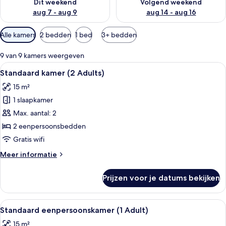
Dit weekend
Volgend weekend
aug 7 - aug 9
aug 14 - aug 16
Beschikbare
Alle kamers
2 bedden
1 bed
3+ bedden
filters
voor
9 van 9 kamers weergeven
kamers
Alle
Een tweepersoonsbed met hoofdeinde,
10
Standaard kamer (2 Adults)
foto's
15 m²
voor
1 slaapkamer
Standaard
kamer
Max. aantal: 2
(2
2 eenpersoonsbedden
Adults)
Gratis wifi
laden
Meer
Meer informatie
details
over
Prijzen voor je datums bekijken
Standaard
kamer
(2
Alle
Een tweepersoonsbed met hoofdeinde,
7
Adults)
Standaard eenpersoonskamer (1 Adult)
foto's
15 m²