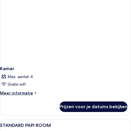
Kamer
Max. aantal: 4
Gratis wifi
Meer
Meer informatie
details
over
Prijzen voor je datums bekijken
Kamer
Alle
Een bureau, verduisterende gordijnen,
3
STANDARD PAPI ROOM
foto's