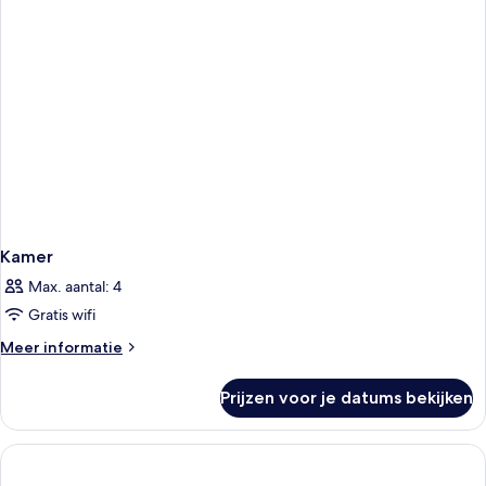
Kamer
Max. aantal: 4
Gratis wifi
Meer
Meer informatie
details
over
Prijzen voor je datums bekijken
Kamer