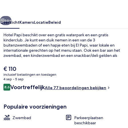
rige
Volgende
66+
Overzicht
Kamers
Locatie
Beleid
Hotel Papi beschikt over een gratis waterpark en een gratis
kinderclub. Je kunt een duik nemen in een van de 3
buitenzwembaden of een hapje eten bij El Papi, waar lokale en
internationale gerechten op het menu staan. Ook een bar aan het
zwembad, een kinderzwembad en een snackbar/deli gelden als
hoogtepunten.
De
€ 110
huidige
inclusief belastingen en toeslagen
prijs
4 sep - 5 sep
3 buitenzwembaden, parasols voor s
is
Beoordelingen
Voortreffelijk
8,6
Alle 77 beoordelingen bekijken
€ 110
8,6 op 10 –
Populaire voorzieningen
Zwembad
Parkeerplaatsen
beschikbaar