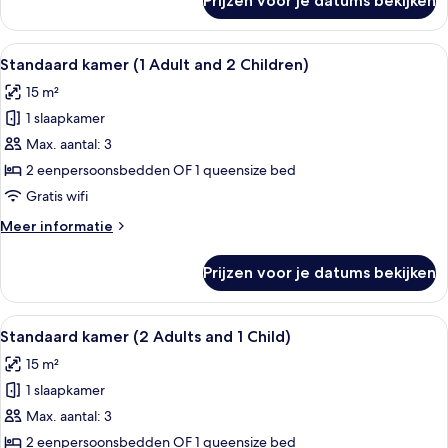
Prijzen voor je datums bekijken
Standaard
laden
kamer
(1
Alle
Een hotelkamer met twee bedden, een 
6
Adult
Standaard kamer (1 Adult and 2 Children)
foto's
and
15 m²
1
voor
Child)
1 slaapkamer
Standaard
kamer
Max. aantal: 3
(1
2 eenpersoonsbedden OF 1 queensize bed
Adult
Gratis wifi
and
Meer
Meer informatie
2
details
Children)
over
Prijzen voor je datums bekijken
Standaard
laden
kamer
(1
Alle
Een hotelkamer met twee bedden, een 
6
Adult
Standaard kamer (2 Adults and 1 Child)
foto's
and
15 m²
2
voor
Children)
1 slaapkamer
Standaard
kamer
Max. aantal: 3
(2
2 eenpersoonsbedden OF 1 queensize bed