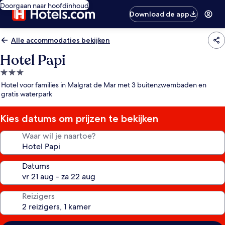
Doorgaan naar hoofdinhoud
Download de app
Alle accommodaties bekijken
Hotel Papi
3.0-
sterrenaccommodatie
Hotel voor families in Malgrat de Mar met 3 buitenzwembaden en
gratis waterpark
Kies datums om prijzen te bekijken
Waar wil je naartoe?
Datums
Reizigers