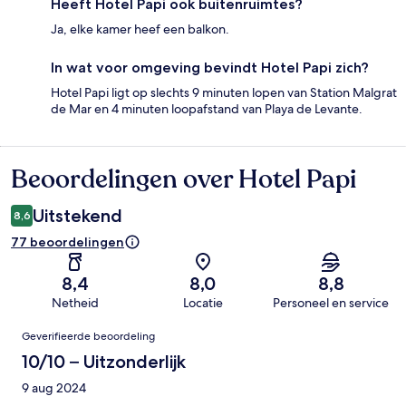
Heeft Hotel Papi ook buitenruimtes?
Ja, elke kamer heef een balkon.
In wat voor omgeving bevindt Hotel Papi zich?
Hotel Papi ligt op slechts 9 minuten lopen van Station Malgrat
de Mar en 4 minuten loopafstand van Playa de Levante.
Beoordelingen over Hotel Papi
Beoordelingen
Uitstekend
8,6
77 beoordelingen
8,4
8,0
8,8
Netheid
Locatie
Personeel en service
Beoordelingen
Geverifieerde beoordeling
10/10 – Uitzonderlijk
9 aug 2024