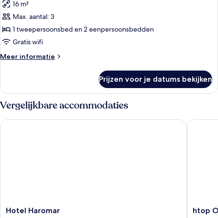
16 m²
voor
Max. aantal: 3
STANDARD
PAPI
1 tweepersoonsbed en 2 eenpersoonsbedden
ROOM
Gratis wifi
laden
Meer
Meer informatie
details
over
Prijzen voor je datums bekijken
STANDARD
PAPI
ROOM
Vergelijkbare accommodaties
Hotel Haromar
htop Ol
Hotel
htop
Hotel Haromar
htop O
Haromar
Olympic