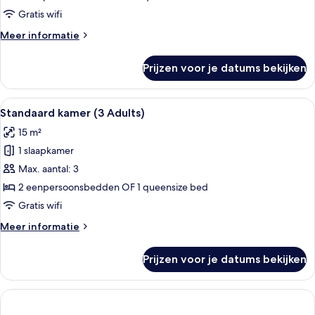
Adults
Gratis wifi
and
Meer
Meer informatie
1
details
Child)
over
Prijzen voor je datums bekijken
Standaard
laden
kamer
(2
Alle
Een hotelkamer met twee bedden, een 
6
Adults
Standaard kamer (3 Adults)
foto's
and
15 m²
1
voor
Child)
1 slaapkamer
Standaard
kamer
Max. aantal: 3
(3
2 eenpersoonsbedden OF 1 queensize bed
Adults)
Gratis wifi
laden
Meer
Meer informatie
details
over
Prijzen voor je datums bekijken
Standaard
kamer
(3
Adults)