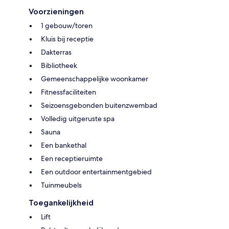
Voorzieningen
1 gebouw/toren
Kluis bij receptie
Dakterras
Bibliotheek
Gemeenschappelijke woonkamer
Fitnessfaciliteiten
Seizoensgebonden buitenzwembad
Volledig uitgeruste spa
Sauna
Een bankethal
Een receptieruimte
Een outdoor entertainmentgebied
Tuinmeubels
Toegankelijkheid
Lift