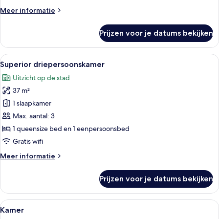
Meer
Meer informatie
details
over
Prijzen voor je datums bekijken
Superior
driepersoonskamer,
3
Alle
Een hotelkamer met drie bedden, een b
6
eenpersoonsbedden
Superior driepersoonskamer
foto's
Uitzicht op de stad
voor
37 m²
Superior
driepersoonskamer
1 slaapkamer
laden
Max. aantal: 3
1 queensize bed en 1 eenpersoonsbed
Gratis wifi
Meer
Meer informatie
details
over
Prijzen voor je datums bekijken
Superior
driepersoonskamer
Alle
Een hotelkamer met een bed, bureau, s
7
Kamer
foto's