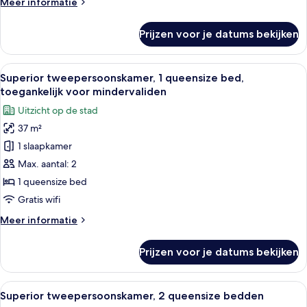
Meer
Meer informatie
details
over
Prijzen voor je datums bekijken
Suite,
balkon
Alle
Een hotelkamer met een groot bed, twe
7
Superior tweepersoonskamer, 1 queensize bed,
foto's
toegankelijk voor mindervaliden
voor
Uitzicht op de stad
Superior
37 m²
tweepersoonskamer,
1 slaapkamer
1
queensize
Max. aantal: 2
bed,
1 queensize bed
toegankelijk
Gratis wifi
voor
Meer
Meer informatie
mindervaliden
details
laden
over
Prijzen voor je datums bekijken
Superior
tweepersoonskamer,
1
Alle
Een hotelkamer met twee bedden, een b
7
queensize
Superior tweepersoonskamer, 2 queensize bedden
foto's
bed,