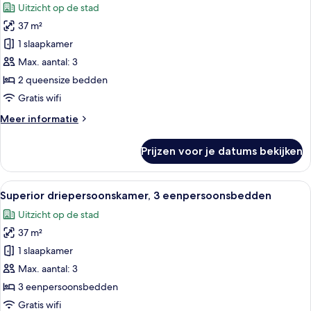
Uitzicht op de stad
toegankelijk
voor
voor
37 m²
Superior
mindervaliden
tweepersoonskamer,
1 slaapkamer
2
Max. aantal: 3
queensize
2 queensize bedden
bedden
Gratis wifi
laden
Meer
Meer informatie
details
over
Prijzen voor je datums bekijken
Superior
tweepersoonskamer,
2
Alle
Een hotelkamer met twee bedden, een
6
queensize
Superior driepersoonskamer, 3 eenpersoonsbedden
foto's
bedden
Uitzicht op de stad
voor
37 m²
Superior
driepersoonskamer,
1 slaapkamer
3
Max. aantal: 3
eenpersoonsbedden
3 eenpersoonsbedden
laden
Gratis wifi