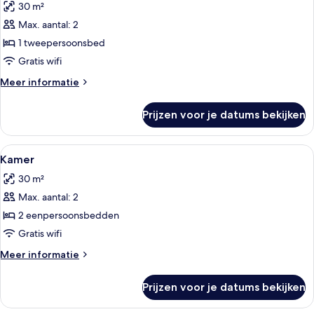
30 m²
voor
Max. aantal: 2
Kamer
laden
1 tweepersoonsbed
Gratis wifi
Meer
Meer informatie
details
over
Prijzen voor je datums bekijken
Kamer
Alle
Een bed met een tijdschrift, kussens 
6
Kamer
foto's
30 m²
voor
Max. aantal: 2
Kamer
laden
2 eenpersoonsbedden
Gratis wifi
Meer
Meer informatie
details
over
Prijzen voor je datums bekijken
Kamer