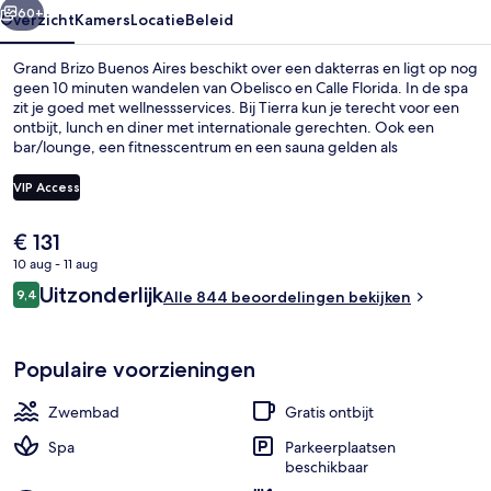
60+
Overzicht
Kamers
Locatie
Beleid
Grand Brizo Buenos Aires beschikt over een dakterras en ligt op nog
geen 10 minuten wandelen van Obelisco en Calle Florida. In de spa
zit je goed met wellnessservices. Bij Tierra kun je terecht voor een
ontbijt, lunch en diner met internationale gerechten. Ook een
bar/lounge, een fitnesscentrum en een sauna gelden als
hoogtepunten. Andere reizigers raden de accommodatie aan
vanwege het behulpzame personeel en de locatie. Het openbaar
VIP Access
vervoer vind je op korte loopafstand: het is 4 minuten lopen naar
Station Lima en 5 minuten naar Station 9 de Julio.
De
€ 131
Uitzicht vanuit accommodatie
huidige
10 aug - 11 aug
prijs
Beoordelingen
Uitzonderlijk
9,4
is
Alle 844 beoordelingen bekijken
9,4 op 10 –
€ 131
Populaire voorzieningen
Zwembad
Gratis ontbijt
Spa
Parkeerplaatsen
beschikbaar