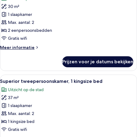
voor
30 m²
Comfort
Twin
1 slaapkamer
kamer
Max. aantal: 2
laden
2 eenpersoonsbedden
Gratis wifi
Meer
Meer informatie
details
over
Prijzen voor je datums bekijken
Comfort
Twin
kamer
Alle
Een hotelkamer met een bed, een burea
7
Superior tweepersoonskamer, 1 kingsize bed
foto's
Uitzicht op de stad
voor
37 m²
Superior
tweepersoonskamer,
1 slaapkamer
1
Max. aantal: 2
kingsize
1 kingsize bed
bed
Gratis wifi
laden