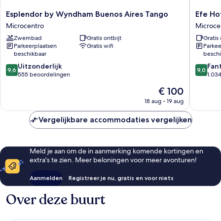
Esplendor
Efe
Esplendor by Wyndham Buenos Aires Tango
Efe Ho
by
Hotel
Microcentro
Microce
Wyndham
&
Zwembad
Gratis ontbijt
Gratis 
Buenos
Cowork
Parkeerplaatsen
Gratis wifi
Parkee
Aires
Microce
beschikbaar
beschi
Tango
9.6
9.0
Microcentro
Uitzonderlijk
Fan
9,6
9,0
van
van
555 beoordelingen
1.03
10,
10,
De
€ 100
Uitzonderlijk,
Fantasti
prijs
555
1.034
18 aug - 19 aug
is
beoordelingen
beoorde
€ 100
Vergelijkbare accommodaties vergelijken
Meld je aan om de in aanmerking komende kortingen en
extra's te zien. Meer beloningen voor meer avonturen!
Aanmelden
Registreer je nu, gratis en voor niets
Over deze buurt