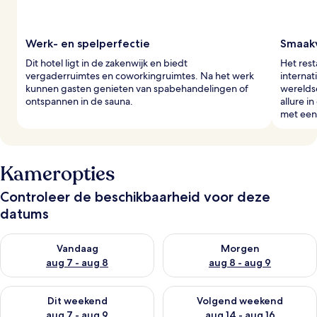
Werk- en spelperfectie
Smaak
Dit hotel ligt in de zakenwijk en biedt
Het rest
vergaderruimtes en coworkingruimtes. Na het werk
interna
kunnen gasten genieten van spabehandelingen of
wereldse
ontspannen in de sauna.
allure i
met een 
Kameropties
Controleer de beschikbaarheid voor deze
datums
De beschikbaarheid controleren voor vanavond aug 7 - aug 8
De beschikbaarheid controler
Vandaag
Morgen
aug 7 - aug 8
aug 8 - aug 9
De beschikbaarheid controleren voor dit weekend aug 7 - aug
De beschikbaarheid controler
Dit weekend
Volgend weekend
aug 7 - aug 9
aug 14 - aug 16