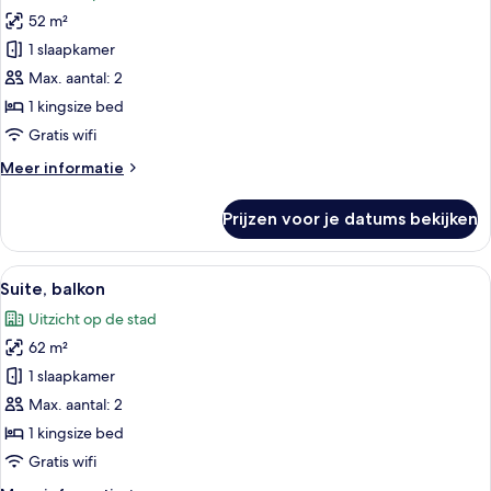
voor
52 m²
Executive
suite
1 slaapkamer
laden
Max. aantal: 2
1 kingsize bed
Gratis wifi
Meer
Meer informatie
details
over
Prijzen voor je datums bekijken
Executive
suite
Alle
Een hotelkamer met een bed, twee faut
15
Suite, balkon
foto's
Uitzicht op de stad
voor
62 m²
Suite,
balkon
1 slaapkamer
laden
Max. aantal: 2
1 kingsize bed
Gratis wifi