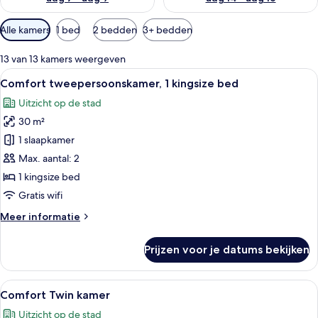
Beschikbare
Alle kamers
1 bed
2 bedden
3+ bedden
filters
voor
13 van 13 kamers weergeven
kamers
Alle
Een hotelkamer met een groot bed, een
6
Comfort tweepersoonskamer, 1 kingsize bed
foto's
Uitzicht op de stad
voor
30 m²
Comfort
tweepersoonskamer,
1 slaapkamer
1
Max. aantal: 2
kingsize
1 kingsize bed
bed
Gratis wifi
laden
Meer
Meer informatie
details
over
Prijzen voor je datums bekijken
Comfort
tweepersoonskamer,
1
Alle
Een hotelkamer met twee bedden, een 
5
kingsize
Comfort Twin kamer
foto's
bed
Uitzicht op de stad