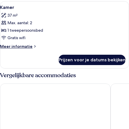
Alle
Een hotelkamer met een groot bed, twe
7
Kamer
foto's
37 m²
voor
Max. aantal: 2
Kamer
laden
1 tweepersoonsbed
Gratis wifi
Meer
Meer informatie
details
over
Prijzen voor je datums bekijken
Kamer
Vergelijkbare accommodaties
Esplendor by Wyndham Buenos Aires Tango
Efe Hote