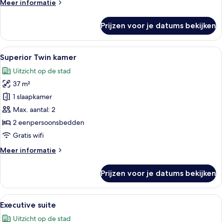
Meer
Meer informatie
details
over
Prijzen voor je datums bekijken
Superior
tweepersoonskamer,
1
Alle
Een hotelkamer met twee bedden, een 
6
kingsize
Superior Twin kamer
foto's
bed
Uitzicht op de stad
voor
37 m²
Superior
Twin
1 slaapkamer
kamer
Max. aantal: 2
laden
2 eenpersoonsbedden
Gratis wifi
Meer
Meer informatie
details
over
Prijzen voor je datums bekijken
Superior
Twin
kamer
Alle
Een bureau met een lamp, een vaas 
10
Executive suite
foto's
Uitzicht op de stad