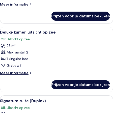
zee
Meer
Meer informatie
laden
details
over
Prijzen voor je datums bekijken
Executive
kamer,
uitzicht
Alle
Een hotelkamer met een groot bed, ui
5
op
Deluxe kamer, uitzicht op zee
foto's
zee
Uitzicht op zee
voor
23 m²
Deluxe
kamer,
Max. aantal: 2
uitzicht
1 kingsize bed
op
Gratis wifi
zee
Meer
Meer informatie
laden
details
over
Prijzen voor je datums bekijken
Deluxe
kamer,
uitzicht
Alle
Signature suite (Duplex) | Luxe bedde
7
op
Signature suite (Duplex)
foto's
zee
Uitzicht op zee
voor