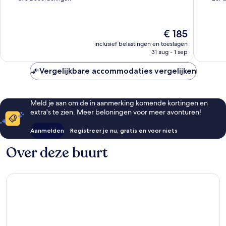
Cassis
10,
10,
Cassis
Uitstekend,
Uitstek
378
267
De
€ 185
beoordelingen
beoorde
prijs
inclusief belastingen en toeslagen
is
31 aug - 1 sep
€ 185
Vergelijkbare accommodaties vergelijken
Meld je aan om de in aanmerking komende kortingen en
extra's te zien. Meer beloningen voor meer avonturen!
Aanmelden
Registreer je nu, gratis en voor niets
Over deze buurt