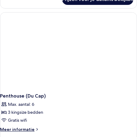
Presidentiële
penthouse
Penthouse (Du Cap)
Max. aantal: 6
3 kingsize bedden
Gratis wifi
Meer
Meer informatie
details