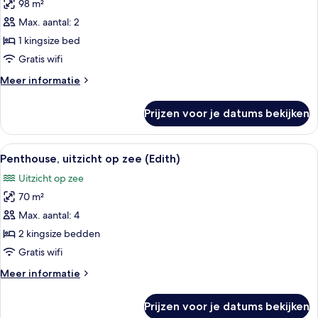
98 m²
Signature
suite
Max. aantal: 2
(Duplex)
1 kingsize bed
laden
Gratis wifi
Meer
Meer informatie
details
over
Prijzen voor je datums bekijken
Signature
suite
(Duplex)
Alle
Penthouse, uitzicht op zee (Edith) | 
7
Penthouse, uitzicht op zee (Edith)
foto's
Uitzicht op zee
voor
70 m²
Penthouse,
uitzicht
Max. aantal: 4
op
2 kingsize bedden
zee
Gratis wifi
(Edith)
Meer
Meer informatie
laden
details
over
Prijzen voor je datums bekijken
Penthouse,