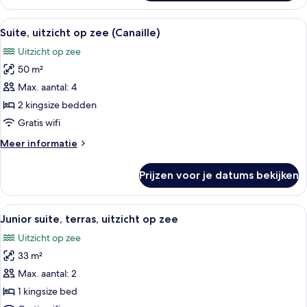
uitzicht
op
Alle
Een moderne hotelkamer met een houte
5
zee
Suite, uitzicht op zee (Canaille)
foto's
(Edith)
Uitzicht op zee
voor
50 m²
Suite,
uitzicht
Max. aantal: 4
op
2 kingsize bedden
zee
Gratis wifi
(Canaille)
Meer
Meer informatie
laden
details
over
Prijzen voor je datums bekijken
Suite,
uitzicht
op
Alle
Een moderne hotelkamer met een groot
6
zee
Junior suite, terras, uitzicht op zee
foto's
(Canaille)
Uitzicht op zee
voor
33 m²
Junior
suite,
Max. aantal: 2
terras,
1 kingsize bed
uitzicht