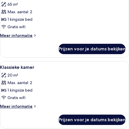
65 m²
Suite
(Calanques)
Max. aantal: 2
laden
1 kingsize bed
Gratis wifi
Meer
Meer informatie
details
over
Prijzen voor je datums bekijken
Suite
(Calanques)
Alle
Hotelkamer met een bed, een ronde spi
5
Klassieke kamer
foto's
20 m²
voor
Max. aantal: 2
Klassieke
kamer
1 kingsize bed
laden
Gratis wifi
Meer
Meer informatie
details
over
Prijzen voor je datums bekijken
Klassieke
kamer