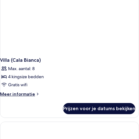
Villa (Cala Bianca)
Max. aantal: 8
4 kingsize bedden
Gratis wifi
Meer
Meer informatie
details
over
Prijzen voor je datums bekijken
Villa
(Cala
Bianca)