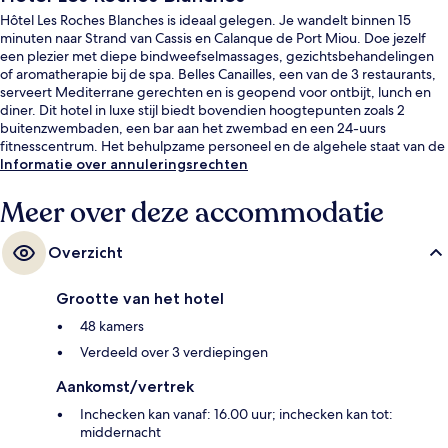
Hôtel Les Roches Blanches is ideaal gelegen. Je wandelt binnen 15
minuten naar Strand van Cassis en Calanque de Port Miou. Doe jezelf
een plezier met diepe bindweefselmassages, gezichtsbehandelingen
of aromatherapie bij de spa. Belles Canailles, een van de 3 restaurants,
serveert Mediterrane gerechten en is geopend voor ontbijt, lunch en
diner. Dit hotel in luxe stijl biedt bovendien hoogtepunten zoals 2
buitenzwembaden, een bar aan het zwembad en een 24-uurs
fitnesscentrum. Het behulpzame personeel en de algehele staat van de
accommodatie vallen in de smaak bij andere reizigers.
Informatie over annuleringsrechten
Meer over deze accommodatie
Overzicht
Grootte van het hotel
48 kamers
Verdeeld over 3 verdiepingen
Aankomst/vertrek
Inchecken kan vanaf: 16.00 uur; inchecken kan tot:
middernacht