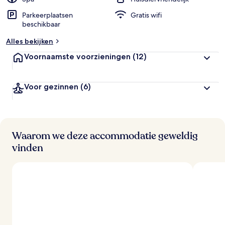
Parkeerplaatsen
Gratis wifi
b
beschikbaar
e
o
Alles bekijken
o
r
Voornaamste voorzieningen
(12)
d
e
l
Voor gezinnen
(6)
i
n
g
e
n
Waarom we deze accommodatie geweldig
v
vinden
a
n
r
e
i
z
i
g