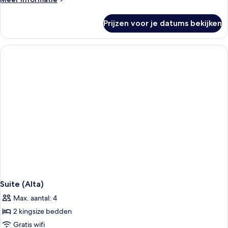
details
over
Prijzen voor je datums bekijken
Suite
(Bassa)
Suite (Alta)
Max. aantal: 4
2 kingsize bedden
Gratis wifi