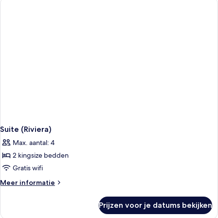
Suite (Riviera)
Max. aantal: 4
2 kingsize bedden
Gratis wifi
Meer
Meer informatie
details
over
Prijzen voor je datums bekijken
Suite
(Riviera)