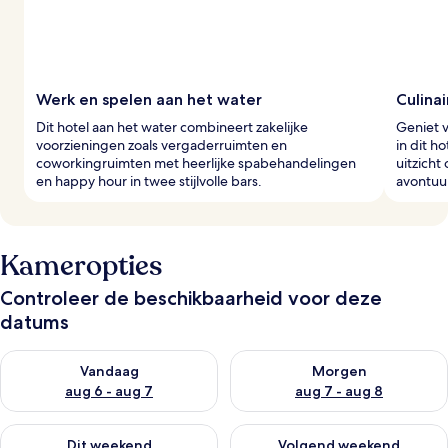
e
r
s
Werk en spelen aan het water
Culinai
Dit hotel aan het water combineert zakelijke
Geniet v
voorzieningen zoals vergaderruimten en
in dit h
coworkingruimten met heerlijke spabehandelingen
uitzicht
en happy hour in twee stijlvolle bars.
avontuu
Kameropties
Controleer de beschikbaarheid voor deze
datums
De beschikbaarheid controleren voor vanavond aug 6 - aug 7
De beschikbaarheid controler
Vandaag
Morgen
aug 6 - aug 7
aug 7 - aug 8
De beschikbaarheid controleren voor dit weekend aug 7 - aug
De beschikbaarheid controler
Dit weekend
Volgend weekend