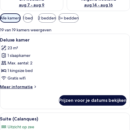
aug 7 - aug 9
aug 14 - aug 16
Beschikbare
Alle kamers
1 bed
2 bedden
3+ bedden
filters
voor
19 van 19 kamers weergeven
kamers
Alle
Een hotelkamer met een groot bed, e
5
Deluxe kamer
foto's
23 m²
voor
1 slaapkamer
Deluxe
kamer
Max. aantal: 2
laden
1 kingsize bed
Gratis wifi
Meer
Meer informatie
details
over
Prijzen voor je datums bekijken
Deluxe
kamer
Alle
Een hotelkamer met een houten garder
5
Suite (Calanques)
foto's
Uitzicht op zee
voor