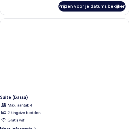
over
Prijzen voor je datums bekijken
Penthouse
(Du
Cap)
Suite (Bassa)
Max. aantal: 4
2 kingsize bedden
Gratis wifi
Meer
Meer informatie