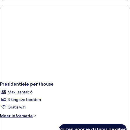
Presidentiële penthouse
Max. aantal: 6
3 kingsize bedden
Gratis wifi
Meer
Meer informatie
details
over
Prijzen voor je datums bekijken