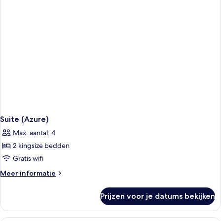
Family)
Suite (Azure)
Max. aantal: 4
2 kingsize bedden
Gratis wifi
Meer
Meer informatie
details
over
Prijzen voor je datums bekijken
Suite
(Azure)