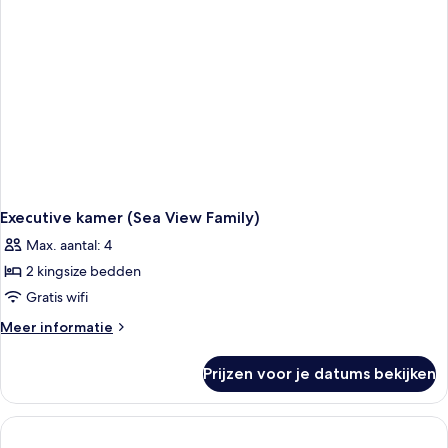
Executive kamer (Sea View Family)
Max. aantal: 4
2 kingsize bedden
Gratis wifi
Meer
Meer informatie
details
over
Prijzen voor je datums bekijken
Executive
kamer
(Sea
View