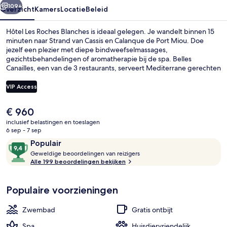
109+
Overzicht
Kamers
Locatie
Beleid
Hôtel Les Roches Blanches is ideaal gelegen. Je wandelt binnen 15
minuten naar Strand van Cassis en Calanque de Port Miou. Doe
jezelf een plezier met diepe bindweefselmassages,
gezichtsbehandelingen of aromatherapie bij de spa. Belles
Canailles, een van de 3 restaurants, serveert Mediterrane gerechten
en is geopend voor ontbijt, lunch en diner. Dit hotel in luxe stijl biedt
bovendien hoogtepunten zoals 2 buitenzwembaden, een bar aan
VIP Access
het zwembad en een 24-uurs fitnesscentrum. Het behulpzame
personeel en de algehele staat van de accommodatie vallen in de
De
€ 960
smaak bij andere reizigers.
2 buitenzwembaden, parasols voor s
huidige
inclusief belastingen en toeslagen
prijs
6 sep - 7 sep
is
Beoordelingen
9,4
Populair
€ 960
G
van
Geweldige beoordelingen van reizigers
e
Alle 199 beoordelingen bekijken
10,
w
Populair
e
Populaire voorzieningen
l
d
i
Zwembad
Gratis ontbijt
g
e
Spa
Huisdiervriendelijk