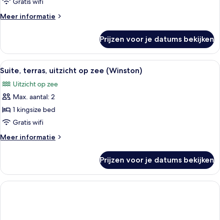
Gratis wifi
op
Meer
Meer informatie
zee
details
laden
over
Prijzen voor je datums bekijken
Junior
suite,
terras,
Alle
Een moderne hotelkamer met een bed, 
7
uitzicht
Suite, terras, uitzicht op zee (Winston)
foto's
op
Uitzicht op zee
zee
voor
Max. aantal: 2
Suite,
terras,
1 kingsize bed
uitzicht
Gratis wifi
op
Meer
Meer informatie
zee
details
(Winston)
over
Prijzen voor je datums bekijken
Suite,
laden
terras,
uitzicht
op
zee
(Winston)