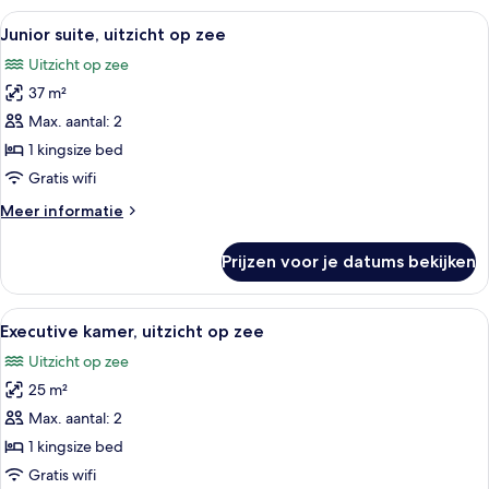
Alle
Een slaapkamer met een bed, nachtkas
5
Junior suite, uitzicht op zee
foto's
Uitzicht op zee
voor
37 m²
Junior
suite,
Max. aantal: 2
uitzicht
1 kingsize bed
op
Gratis wifi
zee
Meer
Meer informatie
laden
details
over
Prijzen voor je datums bekijken
Junior
suite,
uitzicht
Alle
Executive kamer, uitzicht op zee | Lu
5
op
Executive kamer, uitzicht op zee
foto's
zee
Uitzicht op zee
voor
25 m²
Executive
kamer,
Max. aantal: 2
uitzicht
1 kingsize bed
op
Gratis wifi