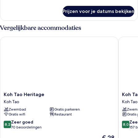
of
details
2
over
Prijzen voor je datums bekijken
Comfort
eenpersoonsbedden
kamer,
laden
1
Vergelijkbare accommodaties
twee-
of
Koh Tao Heritage
Koh Tao 
2
eenpersoonsbedden
Koh
Koh
Koh Tao Heritage
Koh Ta
Tao
Tao
Koh Tao
Koh Tao
Heritage
Beach
Zwembad
Gratis parkeren
Zwem
Koh
Club
Gratis wifi
Restaurant
Gratis
Tao
Koh
Tao
8.2
8.0
Zeer goed
Zee
8,2
8,0
van
van
70 beoordelingen
157 
10,
10,
De
€ 28