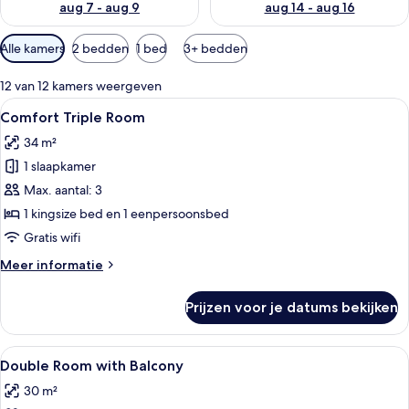
aug 7 - aug 9
aug 14 - aug 16
Beschikbare
Alle kamers
2 bedden
1 bed
3+ bedden
filters
voor
12 van 12 kamers weergeven
kamers
Alle
Een hotelkamer met twee bedden, een 
11
Comfort Triple Room
foto's
34 m²
voor
1 slaapkamer
Comfort
Triple
Max. aantal: 3
Room
1 kingsize bed en 1 eenpersoonsbed
laden
Gratis wifi
Meer
Meer informatie
details
over
Prijzen voor je datums bekijken
Comfort
Triple
Room
Alle
Hotelkamer met een bed, nachtkastje,
6
Double Room with Balcony
foto's
30 m²
voor