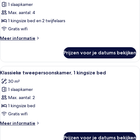
vierpersoonskamer
1 slaapkamer
laden
Max. aantal: 4
1 kingsize bed en 2 twijfelaars
Gratis wifi
Meer
Meer informatie
details
over
Prijzen voor je datums bekijken
Deluxe
vierpersoonskamer
Alle
Een slaapkamer met een bed, nachtkas
12
Klassieke tweepersoonskamer, 1 kingsize bed
foto's
30 m²
voor
1 slaapkamer
Klassieke
tweepersoonskamer,
Max. aantal: 2
1
1 kingsize bed
kingsize
Gratis wifi
bed
Meer
Meer informatie
laden
details
over
Prijzen voor je datums bekijken
Klassieke