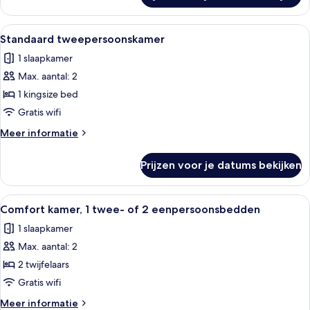
tweepersoonskamer,
1
Alle
Hotelkamer met een bed, een kroonluch
6
kingsize
Standaard tweepersoonskamer
foto's
bed
1 slaapkamer
voor
Max. aantal: 2
Standaard
tweepersoonskamer
1 kingsize bed
laden
Gratis wifi
Meer
Meer informatie
details
over
Prijzen voor je datums bekijken
Standaard
tweepersoonskamer
Alle
Hotelkamer met een bed, een kroonluc
1
Comfort kamer, 1 twee- of 2 eenpersoonsbedden
foto's
1 slaapkamer
voor
Max. aantal: 2
Comfort
kamer,
2 twijfelaars
1
Gratis wifi
twee-
Meer
Meer informatie