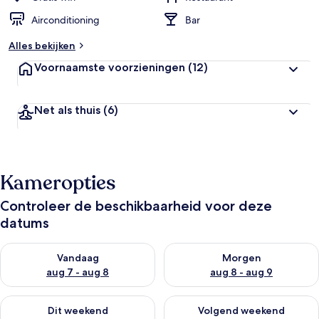
Airconditioning
Bar
Alles bekijken
Voornaamste voorzieningen
(12)
Net als thuis
(6)
Kameropties
Controleer de beschikbaarheid voor deze
datums
De beschikbaarheid controleren voor vanavond aug 7 - aug 8
De beschikbaarheid controler
Vandaag
Morgen
aug 7 - aug 8
aug 8 - aug 9
De beschikbaarheid controleren voor dit weekend aug 7 - aug
De beschikbaarheid controler
Dit weekend
Volgend weekend