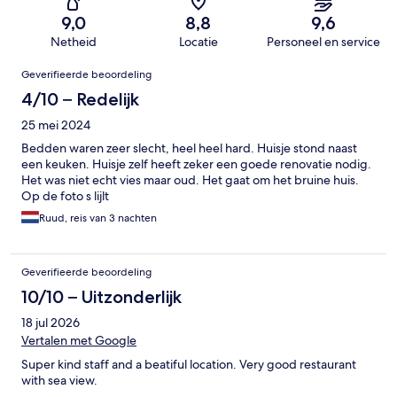
9,0
8,8
9,6
Netheid
Locatie
Personeel en service
Beoordelingen
Geverifieerde beoordeling
4/10 – Redelijk
25 mei 2024
Bedden waren zeer slecht, heel heel hard. Huisje stond naast
een keuken. Huisje zelf heeft zeker een goede renovatie nodig.
Het was niet echt vies maar oud. Het gaat om het bruine huis.
Op de foto s lijlt
Ruud, reis van 3 nachten
Geverifieerde beoordeling
10/10 – Uitzonderlijk
18 jul 2026
Vertalen met Google
Super kind staff and a beatiful location. Very good restaurant
with sea view.