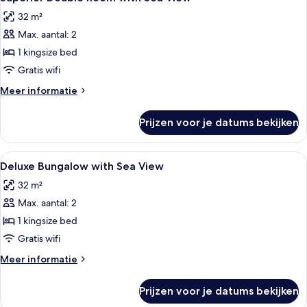
foto's
View
32 m²
voor
Max. aantal: 2
Superior
Double
1 kingsize bed
Room
Gratis wifi
with
Meer
Meer informatie
Sea
details
View
over
Prijzen voor je datums bekijken
Superior
laden
Double
Room
Alle
Hotelkamer met een groot bed, nachtk
15
with
Deluxe Bungalow with Sea View
foto's
Sea
32 m²
View
voor
Max. aantal: 2
Deluxe
Bungalow
1 kingsize bed
with
Gratis wifi
Sea
Meer
Meer informatie
View
details
laden
over
Prijzen voor je datums bekijken
Deluxe