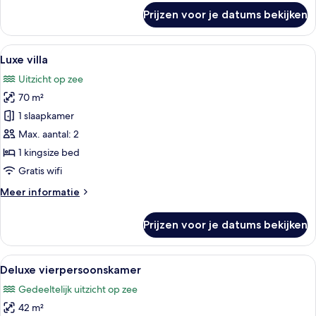
laden
over
Prijzen voor je datums bekijken
Honeymoon
Suite
with
Alle
Een slaapkamer met een bed, nachtkas
12
Sea
Luxe villa
foto's
View
Uitzicht op zee
voor
70 m²
Luxe
villa
1 slaapkamer
laden
Max. aantal: 2
1 kingsize bed
Gratis wifi
Meer
Meer informatie
details
over
Prijzen voor je datums bekijken
Luxe
villa
Alle
Een slaapkamer met een bed, een telev
16
Deluxe vierpersoonskamer
foto's
Gedeeltelijk uitzicht op zee
voor
42 m²
Deluxe