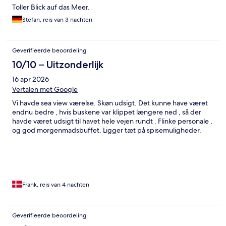
Toller Blick auf das Meer.
Stefan, reis van 3 nachten
Geverifieerde beoordeling
10/10 – Uitzonderlijk
16 apr 2026
Vertalen met Google
Vi havde sea view værelse. Skøn udsigt. Det kunne have været
endnu bedre , hvis buskene var klippet længere ned , så der
havde været udsigt til havet hele vejen rundt . Flinke personale ,
og god morgenmadsbuffet. Ligger tæt på spisemuligheder.
Frank, reis van 4 nachten
Geverifieerde beoordeling