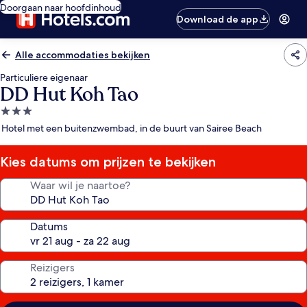
Doorgaan naar hoofdinhoud
Download de app
Alle accommodaties bekijken
Particuliere eigenaar
DD Hut Koh Tao
3.0-
sterrenaccommodatie
Hotel met een buitenzwembad, in de buurt van Sairee Beach
Kies datums om prijzen te bekijken
Waar wil je naartoe?
Datums
Reizigers