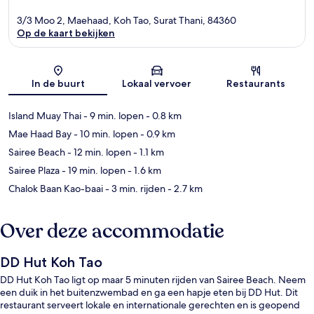
3/3 Moo 2, Maehaad, Koh Tao, Surat Thani, 84360
Op de kaart bekijken
Kaart
In de buurt
Lokaal vervoer
Restaurants
Island Muay Thai
- 9 min. lopen
- 0.8 km
Mae Haad Bay
- 10 min. lopen
- 0.9 km
Sairee Beach
- 12 min. lopen
- 1.1 km
Sairee Plaza
- 19 min. lopen
- 1.6 km
Chalok Baan Kao-baai
- 3 min. rijden
- 2.7 km
Over deze accommodatie
DD Hut Koh Tao
DD Hut Koh Tao ligt op maar 5 minuten rijden van Sairee Beach. Neem
een duik in het buitenzwembad en ga een hapje eten bij DD Hut. Dit
restaurant serveert lokale en internationale gerechten en is geopend