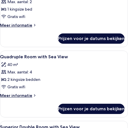
Max. aantal: 2
Double
Room
1 kingsize bed
with
Gratis wifi
Balcony
Meer
Meer informatie
laden
details
over
Prijzen voor je datums bekijken
Double
Room
with
Alle
Hotelkamer met twee bedden, een bure
14
Balcony
Quadruple Room with Sea View
foto's
40 m²
voor
Max. aantal: 4
Quadruple
Room
2 kingsize bedden
with
Gratis wifi
Sea
Meer
Meer informatie
View
details
laden
over
Prijzen voor je datums bekijken
Quadruple
Room
with
Alle
Een hotelkamer met een bed, een bank
8
Sea
Superior Double Room with Sea View