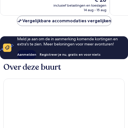
Zeer
Zeer
prijs
goed,
goed,
inclusief belastingen en toeslagen
is
14 aug - 15 aug
70
157
€ 28
beoordelingen
beoorde
Vergelijkbare accommodaties vergelijken
Meld je aan om de in aanmerking komende kortingen en
extra's te zien. Meer beloningen voor meer avonturen!
Aanmelden
Registreer je nu, gratis en voor niets
Over deze buurt