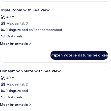
Bungalow
with
Alle
Een slaapkamer met een bed, een raam 
15
Sea
Triple Room with Sea View
foto's
View
40 m²
voor
Max. aantal: 3
Triple
Room
1 kingsize bed en 1 eenpersoonsbed
with
Gratis wifi
Sea
Meer
Meer informatie
View
details
laden
over
Prijzen voor je datums bekijken
Triple
Room
with
Alle
Een slaapkamer met een groot bed, een 
18
Sea
Honeymoon Suite with Sea View
foto's
View
40 m²
voor
Max. aantal: 2
Honeymoon
Suite
1 kingsize bed
with
Gratis wifi
Sea
Meer
Meer informatie
View
details