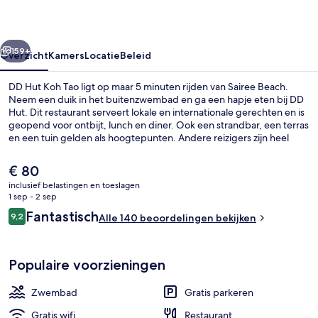
rige
Volgende
159+
Overzicht
Kamers
Locatie
Beleid
DD Hut Koh Tao ligt op maar 5 minuten rijden van Sairee Beach.
Neem een duik in het buitenzwembad en ga een hapje eten bij DD
Hut. Dit restaurant serveert lokale en internationale gerechten en is
geopend voor ontbijt, lunch en diner. Ook een strandbar, een terras
en een tuin gelden als hoogtepunten. Andere reizigers zijn heel
enthousiast over het behulpzame personeel.
De
€ 80
huidige
inclusief belastingen en toeslagen
prijs
1 sep - 2 sep
Zonneterras
is
Beoordelingen
Fantastisch
9,2
Alle 140 beoordelingen bekijken
€ 80
9,2 op 10 –
Populaire voorzieningen
Zwembad
Gratis parkeren
Gratis wifi
Restaurant