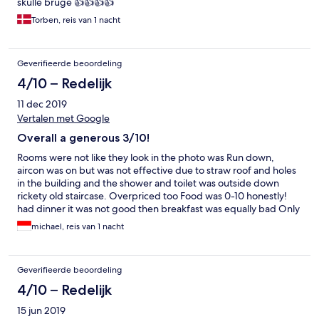
skulle bruge 👍👍👍👍
Torben, reis van 1 nacht
Geverifieerde beoordeling
4/10 – Redelijk
11 dec 2019
Vertalen met Google
Overall a generous 3/10!
Rooms were not like they look in the photo was Run down,
aircon was on but was not effective due to straw roof and holes
in the building and the shower and toilet was outside down
rickety old staircase. Overpriced too Food was 0-10 honestly!
had dinner it was not good then breakfast was equally bad Only
good Parts was it was on the beach and the Hai beachclub
michael, reis van 1 nacht
restaurant just along the beach has a magnificent resturant.
Geverifieerde beoordeling
4/10 – Redelijk
15 jun 2019