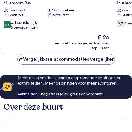
Villas
Nusa
Mushroom Bay
Mushro
Lembongan
Mushro
Zwembad
Gratis parkeren
Zwem
by
Bay
Gratis wifi
Restaurant
Gratis 
Bali
Cabin
9.8
6.0
Uitzonderlijk
6,0
2 be
9,8
Mushroom
van
van
6 beoordelingen
Bay
10,
10,
De
€ 26
Uitzonderlijk,
2
prijs
6
beoorde
inclusief belastingen en toeslagen
is
7 sep - 8 sep
beoordelingen
€ 26
Vergelijkbare accommodaties vergelijken
Meld je aan om de in aanmerking komende kortingen en
extra's te zien. Meer beloningen voor meer avonturen!
Aanmelden
Registreer je nu, gratis en voor niets
Over deze buurt