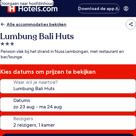
Doorgaan naar hoofdinhoud
Download de app
Alle accommodaties bekijken
Lumbung Bali Huts
3.0-
sterrenaccommodatie
Pension vlak bij het strand in Nusa Lembongan, met restaurant en
bar/lounge
Kies datums om prijzen te bekijken
Waar wil je naartoe?
Datums
Reizigers