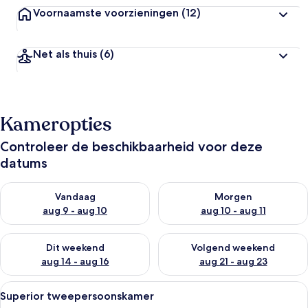
Voornaamste voorzieningen
(12)
Net als thuis
(6)
Kameropties
Controleer de beschikbaarheid voor deze
datums
De beschikbaarheid controleren voor vanavond aug 9 - aug 1
De beschikbaarheid controler
Vandaag
Morgen
aug 9 - aug 10
aug 10 - aug 11
De beschikbaarheid controleren voor dit weekend aug 14 - au
De beschikbaarheid controler
Dit weekend
Volgend weekend
aug 14 - aug 16
aug 21 - aug 23
Alle
Een kamer met een bed, houten wand
4
Superior tweepersoonskamer
foto's