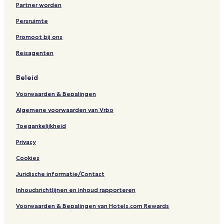
B
Partner worden
e
a
Persruimte
c
h
Promoot bij ons
C
Reisagenten
l
u
b
Beleid
Voorwaarden & Bepalingen
Algemene voorwaarden van Vrbo
Toegankelijkheid
Privacy
Cookies
Juridische informatie/Contact
Inhoudsrichtlijnen en inhoud rapporteren
Voorwaarden & Bepalingen van Hotels.com Rewards