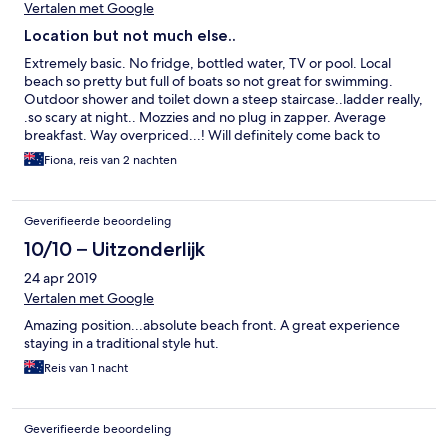
Vertalen met Google
Location but not much else..
Extremely basic. No fridge, bottled water, TV or pool. Local
beach so pretty but full of boats so not great for swimming.
Outdoor shower and toilet down a steep staircase..ladder really,
.so scary at night.. Mozzies and no plug in zapper. Average
breakfast. Way overpriced...! Will definitely come back to
Lembongan..it's gorgeous. But we won't stay here.
Fiona, reis van 2 nachten
Geverifieerde beoordeling
10/10 – Uitzonderlijk
24 apr 2019
Vertalen met Google
Amazing position...absolute beach front. A great experience
staying in a traditional style hut.
Reis van 1 nacht
Geverifieerde beoordeling