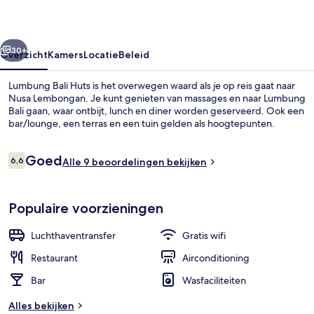
rige
Volgende
30+
Overzicht
Kamers
Locatie
Beleid
Lumbung Bali Huts is het overwegen waard als je op reis gaat naar
Nusa Lembongan. Je kunt genieten van massages en naar Lumbung
Bali gaan, waar ontbijt, lunch en diner worden geserveerd. Ook een
bar/lounge, een terras en een tuin gelden als hoogtepunten.
Beoordelingen
Goed
6,6
Alle 9 beoordelingen bekijken
6,6 op 10 –
Superior tweepersoonskamer | Terras
Populaire voorzieningen
Luchthaventransfer
Gratis wifi
Restaurant
Airconditioning
Bar
Wasfaciliteiten
Alles bekijken