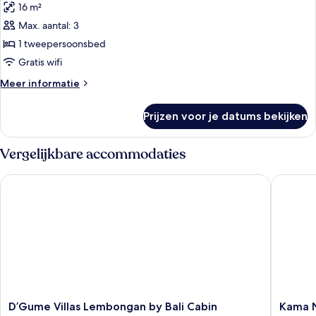
16 m²
voor
Max. aantal: 3
Superior
tweepersoonskamer
1 tweepersoonsbed
laden
Gratis wifi
Meer
Meer informatie
details
over
Prijzen voor je datums bekijken
Superior
tweepersoonskamer
Vergelijkbare accommodaties
D’Gume Villas Lembongan by Bali Cabin
Kama Nu
D’Gume
Kama
D’Gume Villas Lembongan by Bali Cabin
Kama 