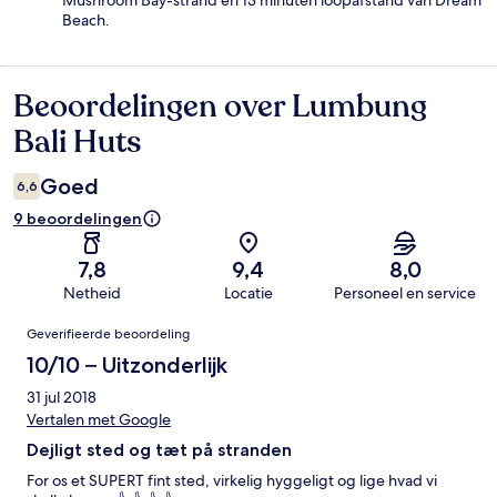
Mushroom Bay-strand en 13 minuten loopafstand van Dream
Beach.
Beoordelingen over Lumbung
Beoordelingen
Bali Huts
Goed
6,6
9 beoordelingen
7,8
9,4
8,0
Netheid
Locatie
Personeel en service
Beoordelingen
Geverifieerde beoordeling
10/10 – Uitzonderlijk
31 jul 2018
Vertalen met Google
Dejligt sted og tæt på stranden
For os et SUPERT fint sted, virkelig hyggeligt og lige hvad vi