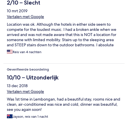
2/10 – Slecht
10 mrt 2019
Vertalen met Google
Location was ok. Although the hotels in either side seem to
compete for the loudest music. I had a broken ankle when we
arrived and was not made aware that this is NOT a location for
someone with limited mobility. Stairs up to the sleeping area
and STEEP stairs down to the outdoor bathrooms. I absolute
WORSE things was the RATS Running in the rafters above the
Reis van 4 nachten
eating area. Originally booked for 4 nights stayed for 1.
Geverifieerde beoordeling
10/10 – Uitzonderlijk
13 dec 2018
Vertalen met Google
Was 1st time in Lembongan, had a beautiful stay, rooms nice and
clean, air-conditioned was nice and cold, dinner was beautiful,
see you again soon!
Jayson, reis van 1 nacht