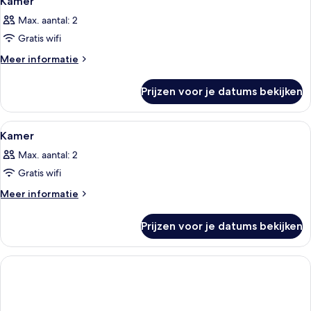
Kamer
Max. aantal: 2
Gratis wifi
Meer
Meer informatie
details
over
Prijzen voor je datums bekijken
Kamer
Alle
Hotelkamer met een bed, een stoel, een
3
Kamer
foto's
Max. aantal: 2
voor
Gratis wifi
Kamer
laden
Meer
Meer informatie
details
over
Prijzen voor je datums bekijken
Kamer