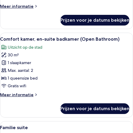
Meer
Meer informatie
details
over
Prijzen voor je datums bekijken
Junior
suite
Alle
Een moderne hotelkamer met een bed, b
5
Comfort kamer, en-suite badkamer (Open Bathroom)
foto's
Uitzicht op de stad
voor
30 m²
Comfort
kamer,
1 slaapkamer
en-
Max. aantal: 2
suite
1 queensize bed
badkamer
Gratis wifi
(Open
Meer
Meer informatie
Bathroom)
details
laden
over
Prijzen voor je datums bekijken
Comfort
kamer,
en-
Alle
Een moderne hotelkamer met een groot 
4
suite
Familie suite
foto's
badkamer