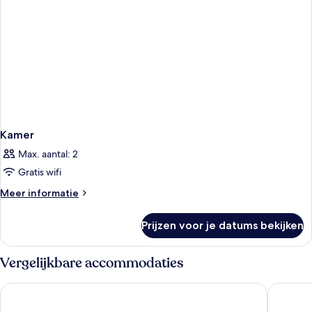
Kamer
Max. aantal: 2
Gratis wifi
Meer
Meer informatie
details
over
Prijzen voor je datums bekijken
Kamer
Vergelijkbare accommodaties
Van der Valk Hotel Amsterdam Zuidas
Hotel Ja