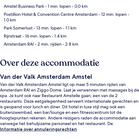
Amstel Business Park
- 1 min. lopen
- 0.0 km
Postillion Hotel & Convention Centre Amsterdam
- 12 min. lopen
-
1.0 km
Park Somerlust
- 13 min. lopen
- 1.1 km
Rijnstraat
- 16 min. lopen
- 1.4 km
Amsterdam RAI
- 2 min. rijden
- 2.8 km
Over deze accommodatie
Van der Valk Amsterdam Amstel
Van der Valk Amsterdam Amstel ligt op maar 5 minuten rijden van
Amsterdam RAI en Ziggo Dome. Laat je verwennen met massages bij de
spa. Je kunt ook naar Restaurant Amstelle gaan, een van de 2
restaurants. Deze eetgelegenheid serveert internationale gerechten en
is geopend voor lunch en diner. Dit hotel in luxe stijl mag ook een
buitenzwembad, een bar/lounge en een fitnesscentrum tot de
hoogtepunten rekenen. Andere reizigers raden de accommodatie aan
vanwege het behulpzame personeel en het restaurant. De
accommodatie ligt op korte loopafstand van het openbaar vervoer: in 8
Informatie over annuleringsrechten
minuten loop je naar Station Overamstel.