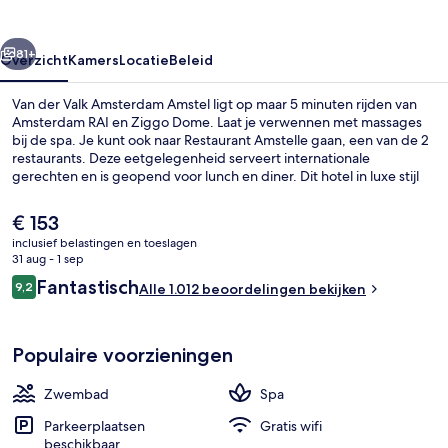
Amstel
rige
Volgende
81+
Overzicht
Kamers
Locatie
Beleid
Van der Valk Amsterdam Amstel ligt op maar 5 minuten rijden van
Amsterdam RAI en Ziggo Dome. Laat je verwennen met massages
bij de spa. Je kunt ook naar Restaurant Amstelle gaan, een van de 2
restaurants. Deze eetgelegenheid serveert internationale
gerechten en is geopend voor lunch en diner. Dit hotel in luxe stijl
mag ook een buitenzwembad, een bar/lounge en een
fitnesscentrum tot de hoogtepunten rekenen. Andere reizigers
De
€ 153
raden de accommodatie aan vanwege het behulpzame personeel
huidige
inclusief belastingen en toeslagen
en het restaurant. De accommodatie ligt op korte loopafstand van
prijs
31 aug - 1 sep
het openbaar vervoer: in 8 minuten loop je naar Station Overamstel.
Voorkant van accommodatie
is
Beoordelingen
Fantastisch
9,2
Alle 1.012 beoordelingen bekijken
€ 153
9,2 op 10 –
Populaire voorzieningen
Zwembad
Spa
Parkeerplaatsen
Gratis wifi
beschikbaar