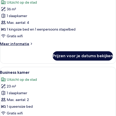
Uitzicht op de stad
(Open
voor
Bathroom)
36 m²
Familie
suite
1 slaapkamer
laden
Max. aantal: 4
1 kingsize bed en 1 eenpersoons stapelbed
Gratis wifi
Meer
Meer informatie
details
over
Prijzen voor je datums bekijken
Familie
suite
Alle
Een moderne hotelkamer met een groot
4
Business kamer
foto's
Uitzicht op de stad
voor
23 m²
Business
kamer
1 slaapkamer
laden
Max. aantal: 2
1 queensize bed
Gratis wifi