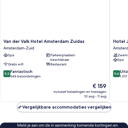
Van
Hotel
Van der Valk Hotel Amsterdam Zuidas
Hotel 
der
Jakarta
Amsterdam-Zuid
Amster
Valk
Amster
Spa
Parkeerplaatsen
Zwem
Hotel
Amster
beschikbaar
Spa
Amsterdam
Oost
Gratis wifi
Restaurant
Zuidas
9.2
9.6
Amsterdam-
Fantastisch
Uitz
9,2
9,6
van
van
Zuid
643 beoordelingen
1.01
10,
10,
De
€ 159
Fantastisch,
Uitzonder
prijs
643
1.017
inclusief belastingen en toeslagen
is
10 aug - 11 aug
beoordelingen
beoorde
€ 159
Vergelijkbare accommodaties vergelijken
Meld je aan om de in aanmerking komende kortingen en