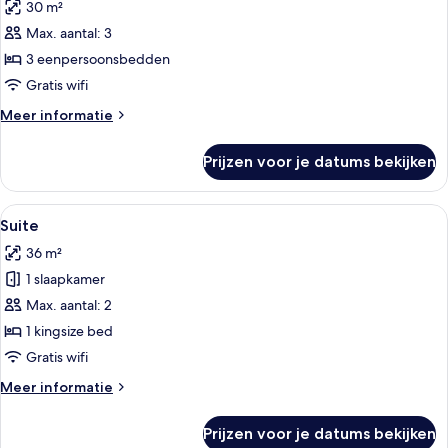
30 m²
Comfort
driepersoonskamer
Max. aantal: 3
laden
3 eenpersoonsbedden
Gratis wifi
Meer
Meer informatie
details
over
Prijzen voor je datums bekijken
Comfort
driepersoonskamer
Alle
Een moderne hotelkamer met een groot
4
Suite
foto's
36 m²
voor
1 slaapkamer
Suite
laden
Max. aantal: 2
1 kingsize bed
Gratis wifi
Meer
Meer informatie
details
over
Prijzen voor je datums bekijken
Suite