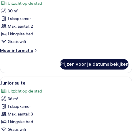
Uitzicht op de stad
voor
30 m²
Superior
kamer
1 slaapkamer
laden
Max. aantal: 2
1 kingsize bed
Gratis wifi
Meer
Meer informatie
details
over
Prijzen voor je datums bekijken
Superior
kamer
Alle
Een moderne hotelkamer met een groot
5
Junior suite
foto's
Uitzicht op de stad
voor
36 m²
Junior
suite
1 slaapkamer
laden
Max. aantal: 3
1 kingsize bed
Gratis wifi