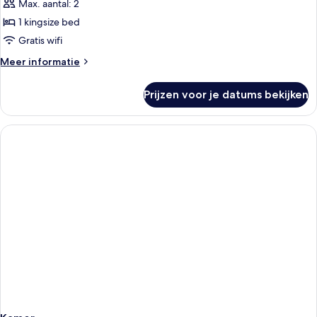
(South)
Max. aantal: 2
laden
1 kingsize bed
Gratis wifi
Meer
Meer informatie
details
over
Prijzen voor je datums bekijken
Penthouse
Suite
(South)