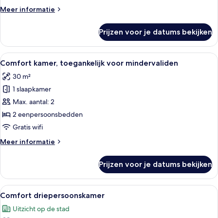
Meer
Meer informatie
details
over
Prijzen voor je datums bekijken
Business
kamer
Alle
Een moderne hotelkamer met een groot
5
Comfort kamer, toegankelijk voor mindervaliden
foto's
30 m²
voor
1 slaapkamer
Comfort
kamer,
Max. aantal: 2
toegankelijk
2 eenpersoonsbedden
voor
Gratis wifi
mindervaliden
Meer
Meer informatie
laden
details
over
Prijzen voor je datums bekijken
Comfort
kamer,
toegankelijk
Alle
Een moderne hotelkamer met een groot
5
voor
Comfort driepersoonskamer
foto's
mindervaliden
Uitzicht op de stad
voor