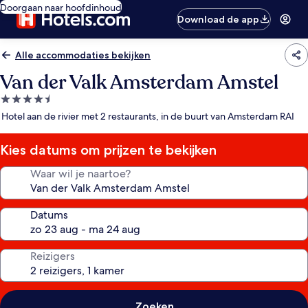
Doorgaan naar hoofdinhoud
Download de app
Alle accommodaties bekijken
Van der Valk Amsterdam Amstel
4.5-
sterrenaccommodatie
Hotel aan de rivier met 2 restaurants, in de buurt van Amsterdam RAI
Kies datums om prijzen te bekijken
Waar wil je naartoe?
Datums
Reizigers
Zoeken