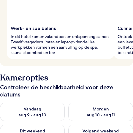
Werk- en spelbalans
Culina
In dit hotel komen zakendoen en ontspanning samen.
Ontdek i
Twaalf vergaderruimtes en laptopvriendelijke
een leve
werkplekken vormen een aanvulling op de spa,
buffetvo
sauna, stoombad en bar.
beschikb
Kameropties
Controleer de beschikbaarheid voor deze
datums
De beschikbaarheid controleren voor vanavond aug 9 - aug 1
De beschikbaarheid controler
Vandaag
Morgen
aug 9 - aug 10
aug 10 - aug 11
De beschikbaarheid controleren voor dit weekend aug 14 - au
De beschikbaarheid controler
Dit weekend
Volgend weekend