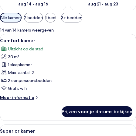
aug 14 - aug 16
aug 21 - aug 23
Beschikbare
Alle kamers
2 bedden
1 bed
3+ bedden
filters
voor
14 van 14 kamers weergeven
kamers
Alle
Een moderne hotelkamer met een groot
5
Comfort kamer
foto's
Uitzicht op de stad
voor
30 m²
Comfort
kamer
1 slaapkamer
laden
Max. aantal: 2
2 eenpersoonsbedden
Gratis wifi
Meer
Meer informatie
details
over
Prijzen voor je datums bekijken
Comfort
kamer
Alle
Een moderne hotelkamer met een groot 
4
Superior kamer
foto's