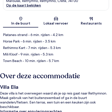
Maroulas, Rethymno, Rethymno, Crete, 741 00
Op de kaart bekijken
Kaart
In de buurt
Lokaal vervoer
Restaurants
Platanes-strand
- 6 min. rijden
- 4.2 km
Horse Park
- 6 min. rijden
- 3.5 km
Rethimno Kart
- 7 min. rijden
- 5.3 km
Mili Kloof
- 9 min. rijden
- 5.3 km
Town Beach
- 10 min. rijden
- 5.7 km
Over deze accommodatie
Villa Elia
Deze villa is het overwegen waard als je op reis gaat naar Rethymnon.
Maak gebruik van het buitenzwembad of ga in de buurt
wandelen/fietsen. Een terras, een tuin en een keuken zijn ook
beschikbaar.
Informatie over annuleringsrechten