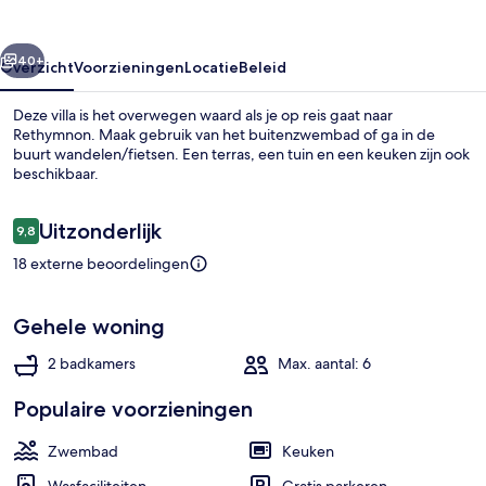
rige
Volgende
40+
Overzicht
Voorzieningen
Locatie
Beleid
Deze villa is het overwegen waard als je op reis gaat naar
Rethymnon. Maak gebruik van het buitenzwembad of ga in de
buurt wandelen/fietsen. Een terras, een tuin en een keuken zijn ook
beschikbaar.
Beoordelingen
Uitzonderlijk
9,8
9,8 op 10 –
18 externe beoordelingen
Een buitenzwembad, gratis zwembadc
Gehele woning
2 badkamers
Max. aantal: 6
Populaire voorzieningen
Zwembad
Keuken