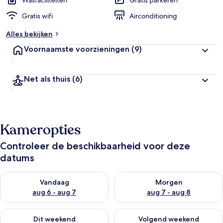
Wasfaciliteiten
Gratis parkeren
Gratis wifi
Airconditioning
Alles bekijken
Voornaamste voorzieningen
(9)
Net als thuis
(6)
Kameropties
Controleer de beschikbaarheid voor deze
datums
De beschikbaarheid controleren voor vanavond aug 6 - aug 7
De beschikbaarheid controler
Vandaag
Morgen
aug 6 - aug 7
aug 7 - aug 8
De beschikbaarheid controleren voor dit weekend aug 7 - aug
De beschikbaarheid controler
Dit weekend
Volgend weekend