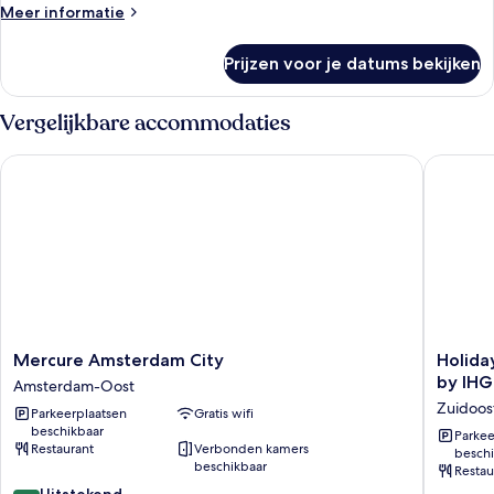
Meer
Meer informatie
details
over
Prijzen voor je datums bekijken
Kamer
Vergelijkbare accommodaties
Mercure Amsterdam City
Holiday 
Mercure
Holiday
Mercure Amsterdam City
Holida
Amsterdam
Inn
by IHG
Amsterdam-Oost
City
Express
Zuidoos
Parkeerplaatsen
Gratis wifi
Amsterdam-
Amster
beschikbaar
Oost
-
Parkee
Restaurant
Verbonden kamers
beschi
Arena
beschikbaar
Restau
Towers
8.6