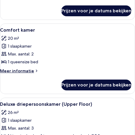
Floor)
details
laden
over
Prijzen voor je datums bekijken
Deluxe
kamer
(Queen
Alle
Een hotelkamer met een groot bed, een
5
Upper
Comfort kamer
foto's
Floor)
20 m²
voor
1 slaapkamer
Comfort
kamer
Max. aantal: 2
laden
1 queensize bed
Meer
Meer informatie
details
over
Prijzen voor je datums bekijken
Comfort
kamer
Alle
Hotelkamer met een groot bed, twee k
5
Deluxe driepersoonskamer (Upper Floor)
foto's
26 m²
voor
1 slaapkamer
Deluxe
driepersoonskamer
Max. aantal: 3