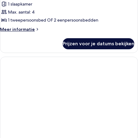
1 slaapkamer
Suite
laden
Max. aantal: 4
1 tweepersoonsbed OF 2 eenpersoonsbedden
Meer
Meer informatie
details
over
Prijzen voor je datums bekijken
Suite