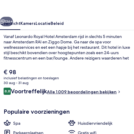
rige
Volgende
136+
Overzicht
Kamers
Locatie
Beleid
Vanaf Leonardo Royal Hotel Amsterdam rijd in slechts 5 minuten
naar Amsterdam RAI en Ziggo Dome. Ga naar de spa voor
wellnessservices en eet een hapje bij het restaurant. Dit hotel in luxe
stijl beschikt bovendien over hoogtepunten zoals een 24-uurs
fitnesscentrum en een bar/lounge. Andere reizigers waarderen het
behulpzame personeel. De accommodatie ligt op korte loopafstand
van het openbaar vervoer: het is 3 minuten lopen naar Station
De
€ 98
Overamstel en 13 minuten naar Station Spaklerweg.
huidige
inclusief belastingen en toeslagen
prijs
30 aug - 31 aug
Exterieur
is
Beoordelingen
Voortreffelijk
8,8
Alle 1.009 beoordelingen bekijken
€ 98
8,8 op 10 –
Populaire voorzieningen
Spa
Huisdiervriendelijk
Parkeerplaatsen
Gratis wifi