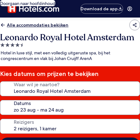
Doorgaan naar hoofdinhoud
Download de app
Alle accommodaties bekijken
Leonardo Royal Hotel Amsterdam
4.5-
sterrenaccommodatie
Hotel in luxe stijl, met een volledig uitgeruste spa, bij het
congrescentrum en vlak bij Johan Cruijff ArenA
Kies datums om prijzen te bekijken
Waar wil je naartoe?
Datums
Reizigers