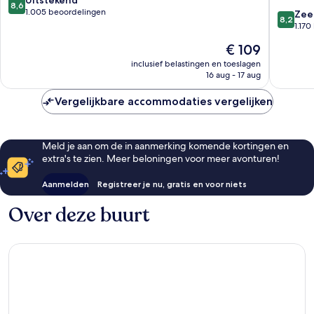
Uitstekend
by
8,6
van
1.005 beoordelingen
8.2
IHG
Zee
8,2
10,
van
Zuidoos
1.17
Uitstekend,
10,
De
€ 109
1.005
Zeer
prijs
beoordelingen
goed,
inclusief belastingen en toeslagen
is
16 aug - 17 aug
1.170
€ 109
beoorde
Vergelijkbare accommodaties vergelijken
Meld je aan om de in aanmerking komende kortingen en
extra's te zien. Meer beloningen voor meer avonturen!
Aanmelden
Registreer je nu, gratis en voor niets
Over deze buurt