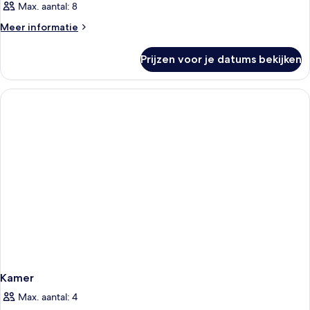
Max. aantal: 8
Meer
Meer informatie
details
over
Prijzen voor je datums bekijken
Kamer
Kamer
Max. aantal: 4