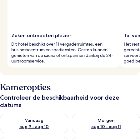
Zaken ontmoeten plezier
Tal va
Dit hotel beschikt over 11 vergaderruimtes, een
Het rest
businesscentrum en spadiensten. Gasten kunnen
gerechte
genieten van de sauna of ontspannen dankzij de 24-
serveert
uursroomservice.
goed be
Kameropties
Controleer de beschikbaarheid voor deze
datums
De beschikbaarheid controleren voor vanavond aug 9 - aug 1
De beschikbaarheid controler
Vandaag
Morgen
aug 9 - aug 10
aug 10 - aug 11
De beschikbaarheid controleren voor dit weekend aug 14 - au
De beschikbaarheid controler