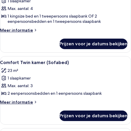
1 slaapkamer
Royal
suite
Max. aantal: 4
(Upper
1 kingsize bed en 1 tweepersoons slaapbank OF 2
eenpersoonsbedden en 1 tweepersoons slaapbank
Floor)
laden
Meer
Meer informatie
details
over
Prijzen voor je datums bekijken
Royal
suite
(Upper
Alle
Hotelkamer met een groot bed, twee k
7
Floor)
Comfort Twin kamer (Sofabed)
foto's
23 m²
voor
1 slaapkamer
Comfort
Twin
Max. aantal: 3
kamer
2 eenpersoonsbedden en 1 eenpersoons slaapbank
(Sofabed)
Meer
Meer informatie
laden
details
over
Prijzen voor je datums bekijken
Comfort
Twin
kamer
Hotelkamer met een groot bed, een bu