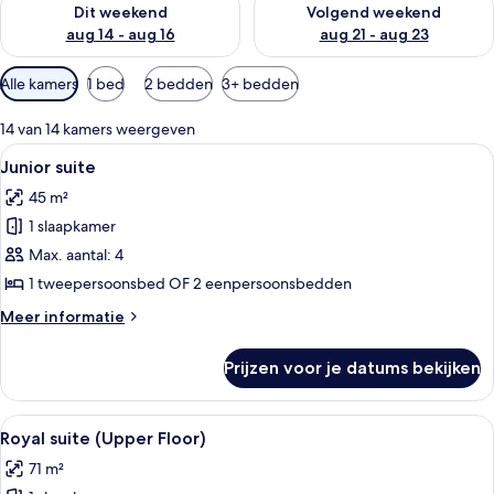
Dit weekend
Volgend weekend
aug 14 - aug 16
aug 21 - aug 23
Beschikbare
Alle kamers
1 bed
2 bedden
3+ bedden
filters
voor
14 van 14 kamers weergeven
kamers
Alle
Hotelkamer met een zithoek, een groo
8
Junior suite
foto's
45 m²
voor
1 slaapkamer
Junior
suite
Max. aantal: 4
laden
1 tweepersoonsbed OF 2 eenpersoonsbedden
Meer
Meer informatie
details
over
Prijzen voor je datums bekijken
Junior
suite
Alle
Hotelkamer met een groot bed, uitzi
14
Royal suite (Upper Floor)
foto's
71 m²
voor