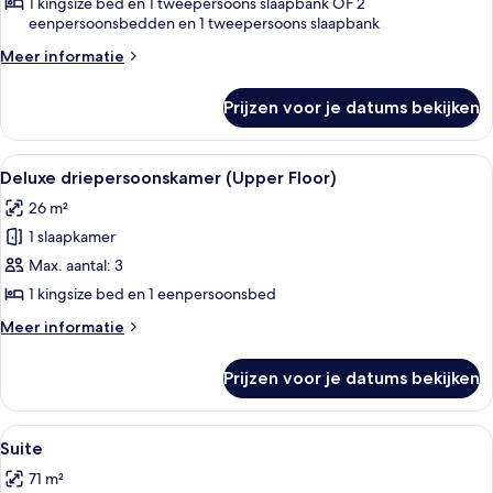
(Upper
1 kingsize bed en 1 tweepersoons slaapbank OF 2
eenpersoonsbedden en 1 tweepersoons slaapbank
Floor)
laden
Meer
Meer informatie
details
over
Prijzen voor je datums bekijken
Deluxe
driepersoonskamer
(Upper
Alle
Een hotelkamer met een bed, bureau, s
4
Floor)
Deluxe driepersoonskamer (Upper Floor)
foto's
26 m²
voor
1 slaapkamer
Deluxe
driepersoonskamer
Max. aantal: 3
(Upper
1 kingsize bed en 1 eenpersoonsbed
Floor)
Meer
Meer informatie
laden
details
over
Prijzen voor je datums bekijken
Deluxe
driepersoonskamer
(Upper
Alle
Hotelkamer met een groot bed, een sto
4
Floor)
Suite
foto's
71 m²
voor