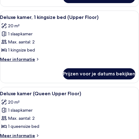
tweepersoonskamer
Alle
Hotelkamer met een groot bed, uitzi
6
Deluxe kamer, 1 kingsize bed (Upper Floor)
foto's
20 m²
voor
1 slaapkamer
Deluxe
kamer,
Max. aantal: 2
1
1 kingsize bed
kingsize
Meer
Meer informatie
bed
details
(Upper
over
Prijzen voor je datums bekijken
Deluxe
Floor)
kamer,
laden
1
Alle
Een hotelkamer met een groot bed, een
6
kingsize
Deluxe kamer (Queen Upper Floor)
foto's
bed
20 m²
(Upper
voor
Floor)
1 slaapkamer
Deluxe
kamer
Max. aantal: 2
(Queen
1 queensize bed
Upper
Meer
Meer informatie