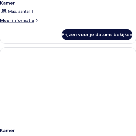
Kamer
Max. aantal: 1
Meer
Meer informatie
details
over
Prijzen voor je datums bekijken
Kamer
Kamer