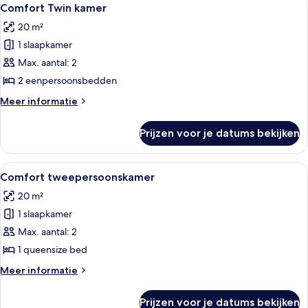
Alle
8
(Sofabed)
Comfort Twin kamer
foto's
20 m²
voor
1 slaapkamer
Comfort
Twin
Max. aantal: 2
kamer
2 eenpersoonsbedden
laden
Meer
Meer informatie
details
over
Prijzen voor je datums bekijken
Comfort
Twin
kamer
Alle
Een hotelkamer met een groot bed, een
6
Comfort tweepersoonskamer
foto's
20 m²
voor
1 slaapkamer
Comfort
tweepersoonskamer
Max. aantal: 2
laden
1 queensize bed
Meer
Meer informatie
details
over
Prijzen voor je datums bekijken
Comfort