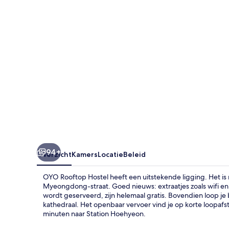
94+
Overzicht
Kamers
Locatie
Beleid
OYO Rooftop Hostel heeft een uitstekende ligging. Het i
Myeongdong-straat. Goed nieuws: extraatjes zoals wifi en e
wordt geserveerd, zijn helemaal gratis. Bovendien loop
kathedraal. Het openbaar vervoer vind je op korte loopafs
minuten naar Station Hoehyeon.