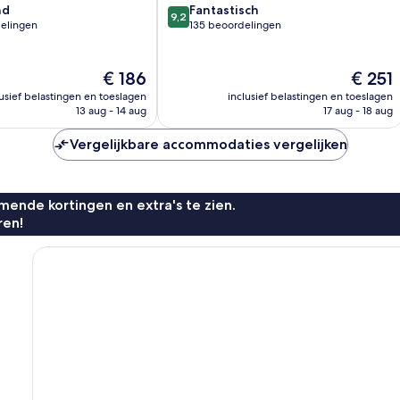
9.2
nd
Fantastisch
9,2
van
elingen
135 beoordelingen
10,
Fantastisch,
135
De
De
€ 186
€ 251
n
beoordelingen
prijs
prijs
lusief belastingen en toeslagen
inclusief belastingen en toeslagen
is
is
13 aug - 14 aug
17 aug - 18 aug
€ 186
€ 251
Vergelijkbare accommodaties vergelijken
ende kortingen en extra's te zien.
ren!