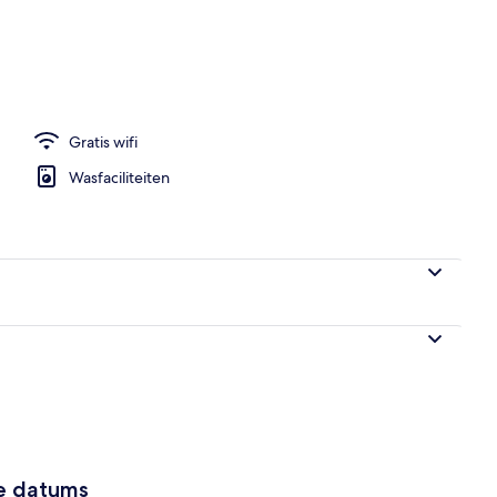
kamer | Een bureau, verduisterende gordijnen, geluiddichte muren
Gratis wifi
Wasfaciliteiten
ze datums