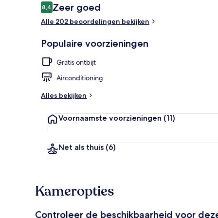
Beoordelingen
Zeer goed
8,4
8,4 op 10 –
Alle 202 beoordelingen bekijken
Tweepersoons
Populaire voorzieningen
Gratis ontbijt
Airconditioning
Alles bekijken
Voornaamste voorzieningen
(11)
Net als thuis
(6)
Kameropties
Controleer de beschikbaarheid voor de