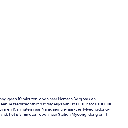
Uitzicht va
s nog geen 10 minuten lopen naar Namsan Bergpark en
en selfserviceontbijt dat dagelijks van 08.00 uur tot 10.00 uur
 je binnen 15 minuten naar Namdaemun-markt en Myeongdong-
Trap
tand: het is 3 minuten lopen naar Station Myeong-dong en 11