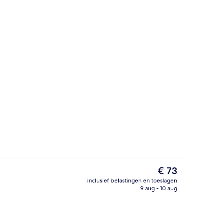
nuit accommodatie
Gang
De
€ 73
huidige
inclusief belastingen en toeslagen
prijs
9 aug - 10 aug
Lobby
is
€ 73