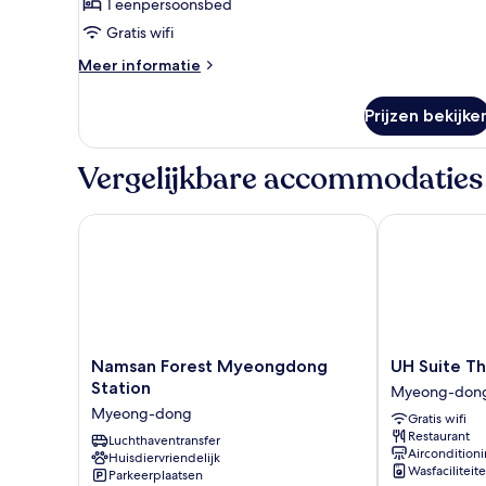
1 eenpersoonsbed
Gratis wifi
Meer
Meer informatie
details
over
Prijzen bekijke
Eenpersoonskamer
Vergelijkbare accommodaties
Namsan Forest Myeongdong Station
UH Suite Th
Namsan
UH
Namsan Forest Myeongdong
UH Suite 
Forest
Suite
Station
Myeong-don
Myeongdong
The
Myeong-dong
Gratis wifi
Station
Myeongdong
Restaurant
Myeong-
Luchthaventransfer
Myeong-
Aircondition
Huisdiervriendelijk
dong
dong
Wasfaciliteit
Parkeerplaatsen