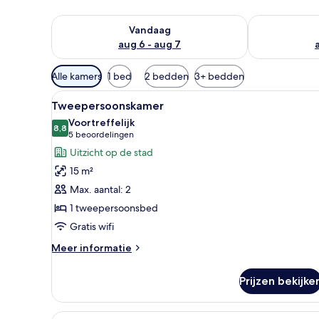
De beschikbaarheid controleren voor vanavond aug 
De beschikbaa
Vandaag
aug 6 - aug 7
Beschikbare
Alle kamers
1 bed
2 bedden
3+ bedden
filters
Alle
Een slaapkamer met een bed, n
voor
19
Tweepersoonskamer
foto's
kamers
Voortreffelijk
voor
8,8
8,8 van 10
(5
5 beoordelingen
Tweepersoonskamer
beoordelingen)
Uitzicht op de stad
laden
15 m²
Max. aantal: 2
1 tweepersoonsbed
Gratis wifi
Meer
Meer informatie
details
over
Prijzen bekijke
Tweepersoonskamer
Alle
Een moderne slaapkamer met 