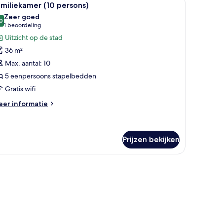
6
miliekamer (10 persons)
oto's
Zeer goed
oor
0
8,0 van 10
(1
1 beoordeling
amiliekamer
beoordeling)
Uitzicht op de stad
10
36 m²
ersons)
Max. aantal: 10
aden
5 eenpersoons stapelbedden
Gratis wifi
eer
er informatie
tails
er
miliekamer
0
Prijzen bekijken
rsons)