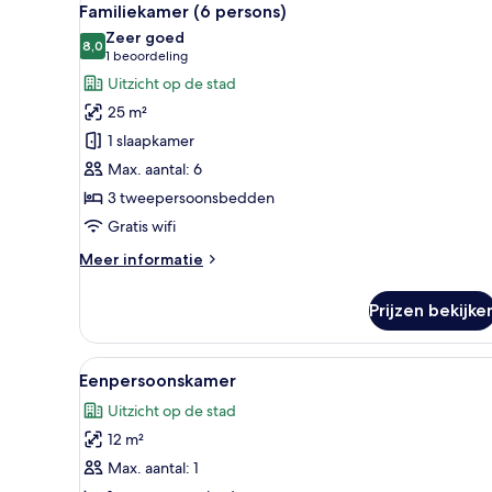
9
Familiekamer (6 persons)
foto's
Zeer goed
voor
8,0
8,0 van 10
(1
1 beoordeling
Familiekamer
beoordeling)
Uitzicht op de stad
(6
25 m²
persons)
1 slaapkamer
laden
Max. aantal: 6
3 tweepersoonsbedden
Gratis wifi
Meer
Meer informatie
details
over
Prijzen bekijke
Familiekamer
(6
persons)
Alle
Een slaapkamer met stapelbed,
3
Eenpersoonskamer
foto's
Uitzicht op de stad
voor
12 m²
Eenpersoonskamer
laden
Max. aantal: 1