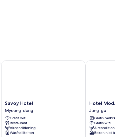
Savoy Hotel
Hotel Modak Namdae
Savoy
Hotel
Savoy Hotel
Hotel Modak Namd
Hotel
Modak
Myeong-dong
Jung-gu
Myeong-
Namdaemun
Gratis wifi
Gratis parkeren
dong
Jung-
Restaurant
Gratis wifi
gu
Airconditioning
Airconditioning
Wasfaciliteiten
Roken niet toegestaan