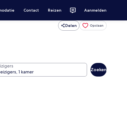
modatie
Contact
Reizen
Aanmelden
Delen
Opslaan
izigers
Zoeken