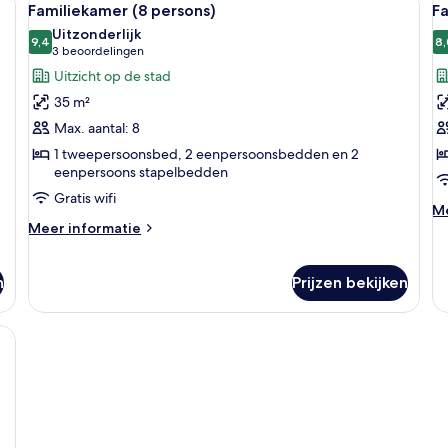
17
Familiekamer (8 persons)
Fa
foto's
f
Uitzonderlijk
voor
9,4
v
8,
9,4 van 10
(3
3 beoordelingen
Familiekamer
F
beoordelingen)
Uitzicht op de stad
(8
(
35 m²
persons)
p
Max. aantal: 8
laden
l
1 tweepersoonsbed, 2 eenpersoonsbedden en 2
eenpersoons stapelbedden
Gratis wifi
M
Me
Meer
de
Meer informatie
details
ov
over
Fa
Familiekamer
(1
n
Prijzen bekijken
(8
pe
persons)
 bureau, stoel en een blauwe deur met een 'Niet roken'-bord.