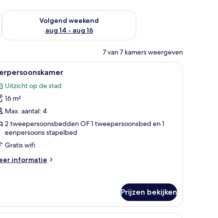
 dit weekend aug 7 - aug 9
De beschikbaarheid controleren voor volgend weekend aug 14
Volgend weekend
aug 14 - aug 16
7 van 7 kamers weergeven
televisie en een trap.
le
Een hotelkamer met twee bedden, een bureau m
12
ierpersoonskamer
oto's
Uitzicht op de stad
oor
16 m²
ierpersoonskamer
aden
Max. aantal: 4
2 tweepersoonsbedden OF 1 tweepersoonsbed en 1
eenpersoons stapelbed
Gratis wifi
eer
er informatie
tails
er
erpersoonskamer
Prijzen bekijken
 een bureau, een stoel, een koelkast en een spiegel.
le
Een slaapkamer met een stapelbed, een houte