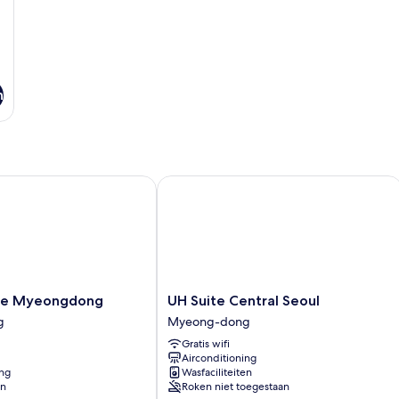
n
e Myeongdong
UH Suite Central Seoul
UH
The Myeongdong
UH Suite Central Seoul
Suite
g
Myeong-dong
Central
Gratis wifi
Seoul
Airconditioning
Myeong-
ing
Wasfaciliteiten
dong
en
Roken niet toegestaan