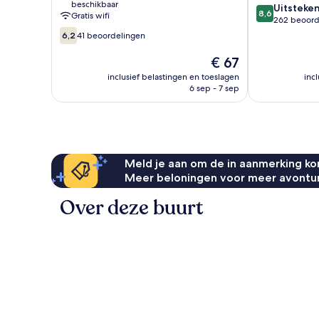
beschikbaar
8.6
Uitsteke
8,6
Gratis wifi
van
262 beoord
6.2
10,
6,2
41 beoordelingen
van
Uitstekend,
10,
262
De
€ 67
41
beoordelinge
prijs
inclusief belastingen en toeslagen
inc
beoordelingen
is
6 sep - 7 sep
€ 67
Meld je aan om de in aanmerking kom
Meer beloningen voor meer avontu
Over deze buurt