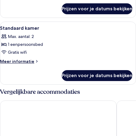
over
laden
Prijzen voor je datums bekijken
Standaard
kamer,
1
Alle
Een moderne hotelkamer met een groot
12
eenpersoonsbed
Standaard kamer
foto's
Max. aantal: 2
voor
1 eenpersoonsbed
Standaard
kamer
Gratis wifi
laden
Meer
Meer informatie
details
over
Prijzen voor je datums bekijken
Standaard
kamer
Vergelijkbare accommodaties
IntercityHotel Frankfurt Hauptbahnhof Süd
Mercure 