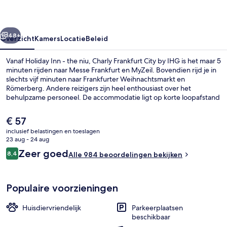
niu,
Charly
rige
Volgende
Frankfurt
48+
Overzicht
Kamers
Locatie
Beleid
City
Vanaf Holiday Inn - the niu, Charly Frankfurt City by IHG is het maar 5
by
minuten rijden naar Messe Frankfurt en MyZeil. Bovendien rijd je in
slechts vijf minuten naar Frankfurter Weihnachtsmarkt en
IHG
Römerberg. Andere reizigers zijn heel enthousiast over het
behulpzame personeel. De accommodatie ligt op korte loopafstand
van het openbaar vervoer: het is 2 minuten lopen naar Platz der
Republik Tramhalte en 5 minuten naar Metrostation Hauptbahnhof.
De
€ 57
huidige
inclusief belastingen en toeslagen
prijs
23 aug - 24 aug
Dagelijks ontbijtbuffet (toeslag)
is
Beoordelingen
Zeer goed
8,4
Alle 984 beoordelingen bekijken
€ 57
8,4 op 10 –
Populaire voorzieningen
Huisdiervriendelijk
Parkeerplaatsen
beschikbaar