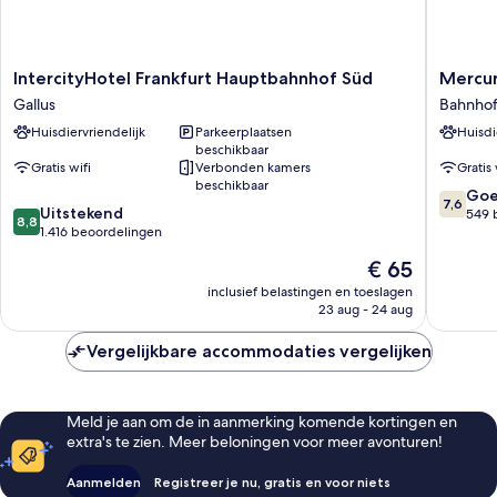
IntercityHotel
Mercur
IntercityHotel Frankfurt Hauptbahnhof Süd
Mercur
Frankfurt
Hotel
Gallus
Bahnhof
Hauptbahnhof
Frankfur
Huisdiervriendelijk
Parkeerplaatsen
Huisdi
Süd
City
beschikbaar
Gallus
Messe
Gratis wifi
Verbonden kamers
Gratis 
Bahnhofs
beschikbaar
7.6
Go
7,6
8.8
Uitstekend
van
549 
8,8
van
1.416 beoordelingen
10,
10,
Goed,
De
€ 65
Uitstekend,
549
prijs
1.416
inclusief belastingen en toeslagen
beoorde
is
23 aug - 24 aug
beoordelingen
€ 65
Vergelijkbare accommodaties vergelijken
Meld je aan om de in aanmerking komende kortingen en
extra's te zien. Meer beloningen voor meer avonturen!
Aanmelden
Registreer je nu, gratis en voor niets