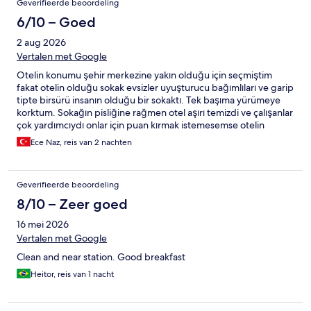
Geverifieerde beoordeling
6/10 – Goed
2 aug 2026
Vertalen met Google
Otelin konumu şehir merkezine yakın olduğu için seçmiştim
fakat otelin olduğu sokak evsizler uyuşturucu bağımlıları ve garip
tipte birsürü insanın olduğu bir sokaktı. Tek başıma yürümeye
korktum. Sokağın pisliğine rağmen otel aşırı temizdi ve çalışanlar
çok yardımcıydı onlar için puan kırmak istemesemse otelin
olduğu sokak çok kötüydü.
Ece Naz, reis van 2 nachten
Geverifieerde beoordeling
8/10 – Zeer goed
16 mei 2026
Vertalen met Google
Clean and near station. Good breakfast
Heitor, reis van 1 nacht