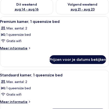
De beschikbaarheid controleren voor dit weekend aug 14 - au
De beschikbaarheid controler
Dit weekend
Volgend weekend
aug 14 - aug 16
aug 21 - aug 23
Alle
Premium kamer, 1 queensize bed | Een 
7
Premium kamer, 1 queensize bed
foto's
Max. aantal: 2
voor
1 queensize bed
Premium
kamer,
Gratis wifi
1
Meer
Meer informatie
queensize
details
over
bed
Prijzen voor je datums bekijken
Premium
laden
kamer,
1
Alle
Een hotelkamer met een bed, een stoel
9
queensize
Standaard kamer, 1 queensize bed
foto's
bed
Max. aantal: 2
voor
1 queensize bed
Standaard
kamer,
Gratis wifi
1
Meer
Meer informatie
queensize
details