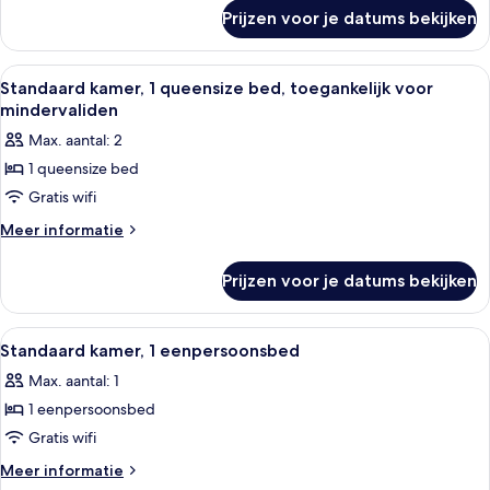
over
bed
Prijzen voor je datums bekijken
Standaard
laden
kamer,
1
Alle
Een hotelkamer met een bed, een stad
5
queensize
Standaard kamer, 1 queensize bed, toegankelijk voor
foto's
bed
mindervaliden
voor
Max. aantal: 2
Standaard
1 queensize bed
kamer,
Gratis wifi
1
queensize
Meer
Meer informatie
details
bed,
over
toegankelijk
Prijzen voor je datums bekijken
Standaard
voor
kamer,
mindervaliden
1
Alle
Een hotelkamer met een bed, nachtkas
5
queensize
laden
Standaard kamer, 1 eenpersoonsbed
foto's
bed,
Max. aantal: 1
toegankelijk
voor
voor
1 eenpersoonsbed
Standaard
mindervaliden
kamer,
Gratis wifi
1
Meer
Meer informatie
eenpersoonsbed
details