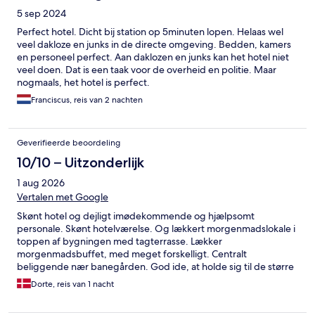
5 sep 2024
Perfect hotel. Dicht bij station op 5minuten lopen. Helaas wel
veel dakloze en junks in de directe omgeving. Bedden, kamers
en personeel perfect. Aan daklozen en junks kan het hotel niet
veel doen. Dat is een taak voor de overheid en politie. Maar
nogmaals, het hotel is perfect.
Franciscus, reis van 2 nachten
Geverifieerde beoordeling
10/10 – Uitzonderlijk
1 aug 2026
Vertalen met Google
Skønt hotel og dejligt imødekommende og hjælpsomt
personale. Skønt hotelværelse. Og lækkert morgenmadslokale i
toppen af bygningen med tagterrasse. Lækker
morgenmadsbuffet, med meget forskelligt. Centralt
beliggende nær banegården. God ide, at holde sig til de større
gader, når man går i området.
Dorte, reis van 1 nacht